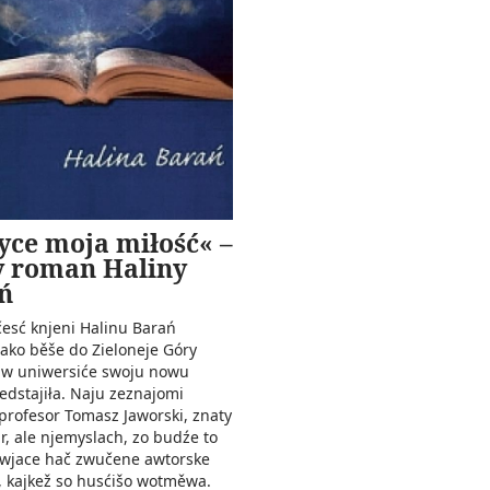
yce moja miłość« –
 roman Haliny
ń
esć knjeni Halinu Barań
jako běše do Zieloneje Góry
a w uniwersiće swoju nowu
edstajiła. Naju zeznajomi
rofesor Tomasz Jaworski, znaty
r, ale njemyslach, zo budźe to
 wjace hač zwučene awtorske
, kajkež so husćišo wotměwa.