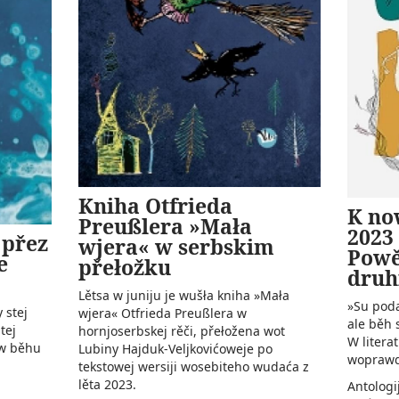
Kniha Otfrieda
K now
Preußlera »Mała
2023 
 přez
wjera« w serbskim
Powě
e
přełožku
druh
Lětsa w juniju je wušła kniha »Mała
»Su poda
 stej
wjera« Otfrieda Preußlera w
ale běh 
tej
hornjoserbskej rěči, přełožena wot
W litera
 w běhu
Lubiny Hajduk-Veljkovićoweje po
woprawdź
tekstowej wersiji wosebiteho wudaća z
lěta 2023.
Antologi