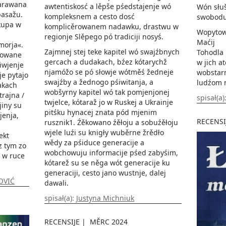
arawana
awtentiskosć a lěpše pśedstajenje wó
Wón słuš
pasažu.
kompleksnem a cesto dosć
swobodu 
kupa w
komplicěrowanem nadawku, drastwu w
Wopytowarjo 
regionje Slěpego pó tradiciji nosyś.
Maćij
morja«.
Zajmnej stej teke kapitel wó swajźbnych
Tohodla 
mowane
gercach a dudakach, bźez kótarychž
w jich a
iwjenje
njamóžo se pó słowje wótměś žedneje
wobstar
e pytajo
swajźby a žednogo pśiwitanja, a
ludźom n
akach
wobšyrny kapitel wó tak pomjenjonej
rajna /
spisał(a)
twjelce, kótaraž jo w Ruskej a Ukrainje
jiny su
pitśku hynacej znata pód mjenim
jenja,
RECENSI
rusznik1. Źěkowano źěłoju a sobuźěłoju
u
wjele luźi su knigły wuběrne žrědło
ekt
wědy za pśiduce generacije a
 z tym zo
wobchowuju informacije pśed zabyśim,
 w ruce
kótarež su se něga wót generacije ku
generaciji, cesto jano wustnje, dalej
OVIĆ
dawali.
spisał(a):
Justyna Michniuk
RECENSIJE
|
MĚRC 2024