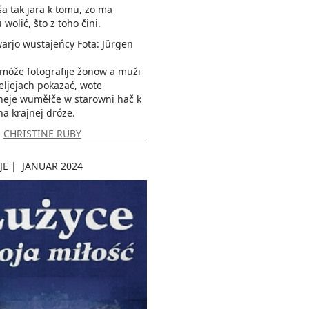
a tak jara k tomu, zo ma
wolić, što z toho čini.
wustajeńcy Fota: Jürgen
móže fotografije žonow a muži
teljejach pokazać, wote
neje wuměłče w starowni hač k
a krajnej dróze.
:
CHRISTINE RUBY
JE
|
JANUAR 2024