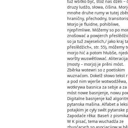
tuž wšitko być, štož nas dźěli – 
druzy ludźo, słowa, ćišina. Morj
mnohe druhe rumy w tutej zbě
hraničny, přechodny, transitori
Morjo je fluidne, pohibliwe,
njepřimliwe. Móžemy so po mo
znošować a powjerch přeslědźić
so ja tuž zwjeselich,/ jako kraj 
přeslědźich«, str. 55), móžemy t
morjo hić a potom hłubše, njed
woršty wuswětlować. Aliteracija
(mosty – morjo) je prěni móst.
Zběrka wotewri so z poetiskim
wuznaćom. Dokelž słowo tekst r
a pod nim wjerše wotwodźěwa,
wotkrywa basnica za sebje a za
móst nowe basnjenje, nowu poe
Digitalne basnjenje kaž algorit
pytanska mašina. Alfabet a leks
potajkim je cyły swět pytanske p
Zapodaće rěka: Baseń z pismik
W K pisać, tema wuchadźa ze
zhusćacych so asociacijow w b