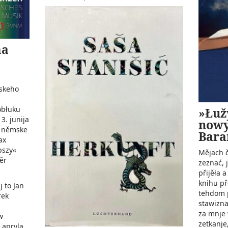
ma
rskeho
obłuku
»Łuž
. junija
nowy
– němske
Bara
ax
pszy«
Mějach č
ěr
zeznać, 
přijěła 
knihu př
j to Jan
tehdom p
rek
stawizna
za mnje
w
zetkanje
 apryla