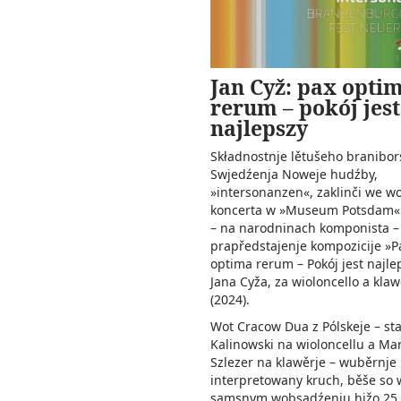
Jan Cyž: pax opti
rerum – pokój jest
najlepszy
Składnostnje lětušeho branibo
Swjedźenja Noweje hudźby,
»intersonanzen«, zaklinči we w
koncerta w »Museum Potsdam« 3
– na narodninach komponista 
prapředstajenje kompozicije »P
optima rerum – Pokój jest najle
Jana Cyža, za wioloncello a klaw
(2024).
Wot Cracow Dua z Pólskeje – sta
Kalinowski na wioloncellu a Ma
Szlezer na klawěrje – wuběrnje
interpretowany kruch, běše so 
samsnym wobsadźenju hižo 25.