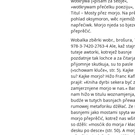
wotkrywa (»pisam za sebje«,
»wotkrywam přećelku poeziju«, s
Titul – Mosty přez morjo. Na pr
pohlad oksymoron, wěc njemóž
napřećiwk. Morjo njeda so bje
přeprěčić.
Wobalka zběrki wobr., brošura, 
978-3-7420-2763-4 Ale, kaž staj
tuteje awtorki, kotrejež basnje
pozdatnje tak lochce a za čitarj
přijomnje skutkuja, su to pasle
(»schowam kluče«, str. 5). Kajke
su? Kajke morjo? Hižo Franc Kaf
prajił: »Kniha dyrbi sekera być 
zamjerznjene morjo w nas.« Ba
nam hižo w titulu woznamjenja,
budźe w tutych basnjach přewa
rumowej metaforiku dźěłać. Ze 
basnjemi jako mostami spyta w
morjo přeprěčić, kotrež nas wši
so dźěli: »mosćik do morja / kład
desku po desce« (str. 50). A mo