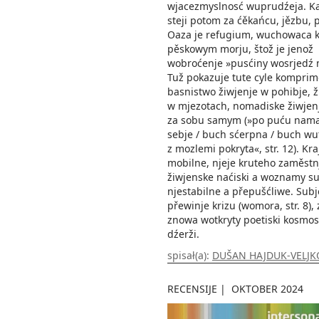
wjacezmyslnosć wuprudźeja. K
steji potom za ćěkańcu, jězbu, 
Oaza je refugium, wuchowaca 
pěskowym morju, štož je jenož
wobroćenje »pusćiny wosrjedź 
Tuž pokazuje tute cyle kompri
basnistwo žiwjenje w pohibje, ž
w mjezotach, nomadiske žiwjenj
za sobu samym (»po puću nam
sebje / buch sćerpna / buch wut
z mozlemi pokryta«, str. 12). Kra
mobilne, njeje kruteho zaměstn
žiwjenske naćiski a woznamy s
njestabilne a přepušćliwe. Subj
přewinje krizu (womora, str. 8),
znowa wotkryty poetiski kosmos
dźerži.
spisał(a):
DUŠAN HAJDUK-VELJK
RECENSIJE
|
OKTOBER 2024