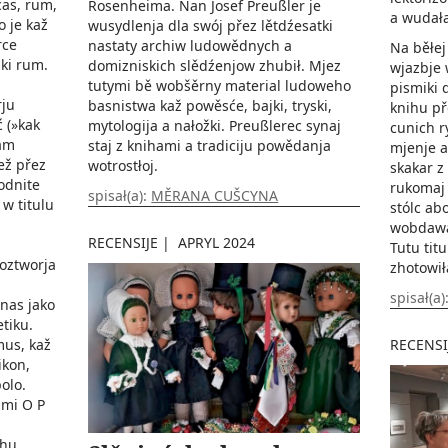
čas, rum,
Rosenheima. Nan Josef Preußler je
a wudała
o je kaž
wusydlenja dla swój přez lětdźesatki
rce
nastaty archiw ludowědnych a
Na běłej
ski rum.
domizniskich slědźenjow zhubił. Mjez
wjazbje 
tutymi bě wobšěrny material ludoweho
pismiki 
rju
basnistwa kaž powěsće, bajki, tryski,
knihu př
 (»kak
mytologija a nałožki. Preußlerec synaj
cunich r
tam
staj z knihami a tradiciju powědanja
mjenje a
ež přez
wotrostłoj.
skakar z
odnite
rukomaj 
spisał(a):
MĚRANA CUŠCYNA
 w titulu
stólc ab
wobdawa
RECENSIJE
|
APRYL 2024
Tutu titu
oztworja
zhotowił
spisał(a)
 nas jako
tiku.
RECENSI
mus, kaž
ikon,
olo.
ami O P
ěhu