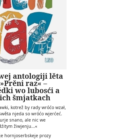
ej antologiji lěta
»Prěni raz« –
dki wo lubosći a
ich šmjatkach
wki, kotrež by rady wróćo wzał,
swěta njeda so wróćo wjerćeć.
turje snano, ale nic we
itym žiwjenju...«
je hornjoserbskeje prozy