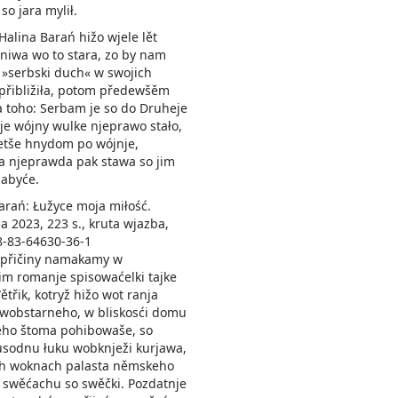
so jara mylił.
Halina Barań hižo wjele lět
niwa wo to stara, zo by nam
»serbski duch« w swojich
přibližiła, potom předewšěm
a toho: Serbam je so do Druheje
e wójny wulke njeprawo stało,
etše hnydom po wójnje,
a njeprawda pak stawa so jim
zabyće.
arań: Łužyce moja miłość.
a 2023, 223 s., kruta wjazba,
8-83-64630-36-1
 přičiny namakamy w
m romanje spisowaćelki tajke
ětřik, kotryž hižo wot ranja
wobstarneho, w bliskosći domu
eho štoma pohibowaše, so
usodnu łuku wobknježi kurjawa,
h woknach palasta němskeho
swěćachu so swěčki. Pozdatnje