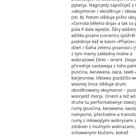
pytanja. Najprjedy započnješ z 
»oksymoron / oksiděruje / okta
(str. 8). Potom slěduje prěni o
»čornota běłeho dnja« a tak so 
pola P dale wjedźe. Šěry wšědn
wšitko pisane (»orient«) spóžrěł
podobnje kaž w basni »Přijeće«:
dźeń / šlaha zelenu pisanosć« (st
z tym mamy zakładny motiw a
wobrazowe žórło – orient. Dosp
přirodnje nastawaja z toho pal
pusćina, karawana, oaza, tawb
korjeninow. Oktawu pozdźišo w
wosmej lince slěduje druhi
oksiděrowany oksymoron – pus
wosrjedź morja. Orient a tež wš
druhe tu performatiwnje stwor
rumy (pusćina, karawana, oaza)
namjezne, přechodne a transito
rumy z młowojtymi wobrysami 
zdobom z mutnymi wobrazami,
schowanymi klučemi, kotrež