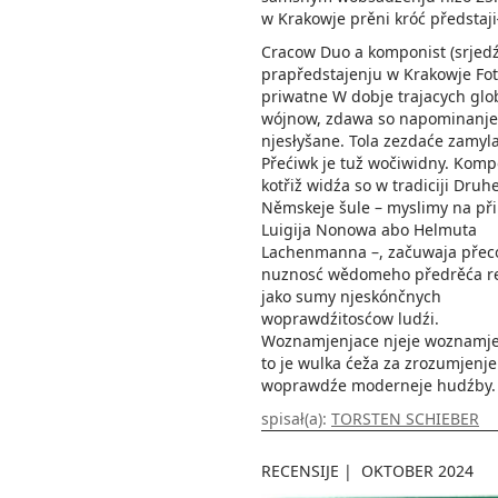
w Krakowje prěni króć předstaji
Cracow Duo a komponist (srjedź
prapředstajenju w Krakowje Foto:
priwatne W dobje trajacych glo
wójnow, zdawa so napominanje
njesłyšane. Tola zezdaće zamyla
Přećiwk je tuž wočiwidny. Komp
kotřiž widźa so w tradiciji Druh
Němskeje šule – myslimy na při
Luigija Nonowa abo Helmuta
Lachenmanna –, začuwaja přeco
nuznosć wědomeho předrěća re
jako sumy njeskónčnych
woprawdźitosćow ludźi.
Woznamjenjace njeje woznamje
to je wulka ćeža za zrozumjenje
woprawdźe moderneje hudźby.
spisał(a):
TORSTEN SCHIEBER
RECENSIJE
|
OKTOBER 2024