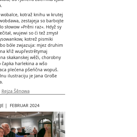
.
 wobalce, kotraž knihu w krutej
wobdawa, zestajeja so barbojte
do słowow »Prěni raz«. Hdyž sy
ečitał, wujewi so ći tež zmysł
ysowankow, kotrež pismiki
bo bóle zwjazuja: mjez druhim
 na křiž wupřestrětymaj
na skakanskej wěži, chorobny
o čapka harlekina a wšo
ca plećena pšeńčna wopuš.
lnu ilustraciju je Jana Große
a.
:
Rejza Šěnowa
JE
|
FEBRUAR 2024