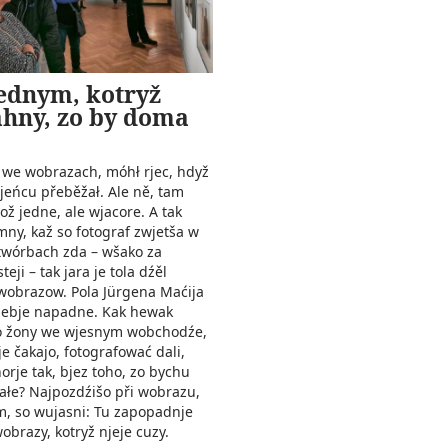
ednym, kotryž
hny, zo by doma
 we wobrazach, móhł rjec, hdyž
jeńcu přeběžał. Ale ně, tam
nož jedne, ale wjacore. A tak
mny, kaž so fotograf zwjetša w
twórbach zda – wšako za
eji – tak jara je tola dźěl
wobrazow. Pola Jürgena Maćija
sebje napadne. Kak hewak
o žony we wjesnym wobchodźe,
je čakajo, fotografować dali,
norje tak, bjez toho, zo bychu
łe? Najpozdźišo při wobrazu,
m, so wujasni: Tu zapopadnje
obrazy, kotryž njeje cuzy.