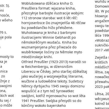
wuńdu w
Woblubowana dźěćaca kniha O.
tr. 5).
Domowina
Preußlera format: wjazana kniha,
ěni
lět. W po
přezcyłnje barbojte ilustracije wobjim:
nosće,
hłownje 
112 stronow staroba: wot 6 lět rěč:
ze wšeho
angažem
hornjoserbsce Do znajmjeńša 48 rěčow
swoju te
bu powědančko hižo přełožene.
powědan
76 s.
Wuhotowana je kniha z barbnymi
lěće 1996
nje pola
ilustracijemi Winnie Gebhardt po
»Wobraz 
němskorěčnym wudaću. Kniha bu
suknički
a
wuznamjenjena přez přiwzaće do
2017 »Ml
wuběrkoweje lisćiny za Němske myto
 mosty to
młodźinskeje knihi.
Zwjetša 
ka je
Otfried Preußler (1923-2013) narodźi so
krótšich
za
w Reichenbergu, w dźensnišim
młódšich
snica
Liberecu w Čěskej. Jeho staršej dźěłaštaj
lětsa, z
 zo
jako wučerjej a wozjewještaj literarne,
nowačkoj
žnje z
wučbne a ludowědne teksty. Sudetscy
přewahuj
swojimi
Němcy dyrbjachu 1945 swoju domiznu
2023 pak
ona,
wopušćić a z tym tež Syrowatkec
Lětsa, 2
tkich wot
swójbni, kotřiž mjenowachu so wot lěta
wěcywust
u sej /
1941 Preußler. Swójba přesydli so do
kotrež 
rjo móže
kónčiny wokoło bayerskeho
lektoriz