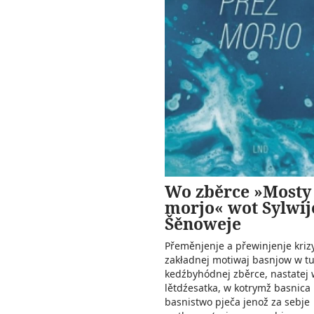
Wo zběrce »Mosty
morjo« wot Sylwij
Šěnoweje
Přeměnjenje a přewinjenje krizy
zakładnej motiwaj basnjow w tu
kedźbyhódnej zběrce, nastatej
lětdźesatka, w kotrymž basnica
basnistwo pječa jenož za sebje