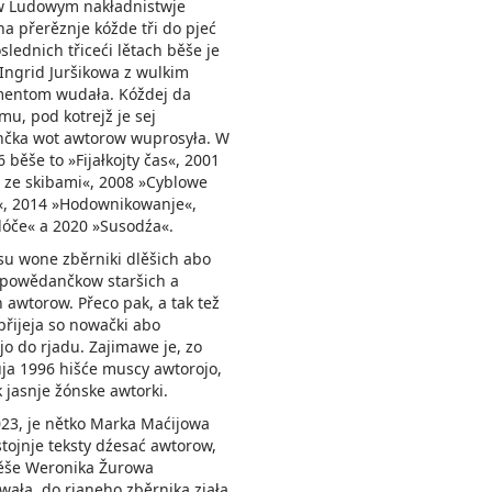
 Ludowym nakładnistwje
 přerěznje kóžde tři do pjeć
slednich třiceći lětach běše je
Ingrid Juršikowa z wulkim
entom wudała. Kóždej da
mu, pod kotrejž je sej
čka wot awtorow wuprosyła. W
 běše to »Fijałkojty čas«, 2001
ze skibami«, 2008 »Cyblowe
«, 2014 »Hodownikowanje«,
óče« a 2020 »Susodźa«.
su wone zběrniki dlěšich abo
 powědančkow staršich a
 awtorow. Přeco pak, a tak tež
apřijeja so nowački abo
o do rjadu. Zajimawe je, zo
a 1996 hišće muscy awtorojo,
 jasnje žónske awtorki.
023, je nětko Marka Maćijowa
ojnje teksty dźesać awtorow,
běše Weronika Žurowa
owała, do rjaneho zběrnika zjała