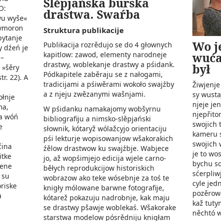
Slěpjańska burska
O:
drastwa. Swaŕba
wu wyše«
ksymoron
Struktura publikacije
pytanje
Wo j
Publikacija rozrědujo se do 4 głownych
y dźeń je
wuća
kapitlow: zawod, elementy narodneje
 –
drastwy, woblekanje drastwy a pśidank.
był
 »šěry
Pódkapitele zaběraju se z nałogami,
r. 22). A
tradicijami a pśiwěrami wokoło swajźby
Žiwjenje
a z njeju zwězanymi wašnjami.
sy wusta
ołnje
njeje je
ma,
W pśidanku namakajomy wobšyrnu
njepřito
 a wóń
bibliografiju a nimsko-slěpjański
swojich 
e
słownik, kótaryž wólažcyjo orientaciju
kameru st
pśi lekturje wopisowanjow wšakorakich
swojich 
ćina
źělow drastwow ku swajźbje. Wabjece
je to wo
itke
jo, až wopśimjejo edicija wjele carno-
bychu s
jene
běłych reprodukcijow historiskich
sćerpliw
 su
wobrazow ako teke wósebnje za toś te
cyle jed
riske
knigły mólowane barwne fotografije,
pozěrowa
a
kótarež pokazuju nadrobnje, kak maju
kaž tuty
se drastwy pšawje woblekaś. Wšakorake
něchtó w
starstwa modelow pósrědniju knigłam