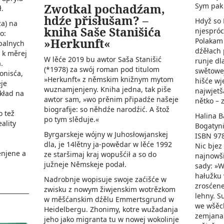
Zwotkal pochadźam,
Sym pak 
ł.
hdźe přisłušam? –
Hdyž so 
a) na
kniha Saše Stanišića
njespróc
»Herkunft«
Polakam 
balnych
dźěłach 
 k měrej
W lěće 2019 bu awtor Saša Stanišić
runje dl
.
(*1978) za swój roman pod titulom
swětowej
onisća,
»Herkunft« z němskim knižnym mytom
hišće wj
eje
wuznamjenjeny. Kniha jedna, tak piše
najwjetš
kład na
awtor sam, »wo prěnim připadźe našeje
nětko – 
biografije: so něhdźe narodźić. A štož
 tež
Halina B
po tym slěduje.«
ality
Bogatyni
Byrgarskeje wójny w Juhosłowjanskej
ISBN 97
dla, je 14lětny ja-powědar w lěće 1992
Nic bjez
njene a
ze staršimaj kraj wopušćił a so do
najnowši
južneje Němskeje podał.
sady: »W
hałužku 
Nadrobnje wopisuje swoje zaćišće w
zrosćen
zwisku z nowym žiwjenskim wotrězkom
lehny. S
w měšćanskim dźělu Emmertsgrund w
we wšěc
Heidelbergu. Zhonimy, kotre wužadanja
zemjana 
jeho jako migranta tu w nowej wokolinje