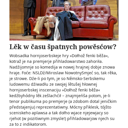
Lěk w času špatnych powěsćow?
Wobsadka hornjoserbskeje hry »Dołhož fenki běža«,
kotraž je na premjerje přihladowarstwo zahoriła.
Nadźijomnje so komedija w nowej hrajnej dobje znowa
hraje. Foće: NSLDź/Miroslaw NowotnySmjeć so, tak rěka,
je strowe. Dźe-li po tym, je so Němsko-Serbskemu
ludowemu dźiwadłu ze swojej lětušej hłownej
hornjoserbskej inscenaciju »Dołhož fenki běža«
kedźbyhódny lěk zešlachćił – znajmjeńša potom, je-li
tenor publikuma po premjerje (a zdobom dotal jeničkim
předstajenju) reprezentatiwny. Mócny přiklesk, tójšto
sceniskeho aplawsa a tak dołho wjace njejewjacy so
rjehot (w pozitiwnym zmysle!) přihladowarjow njech su
za to z indikatorom.