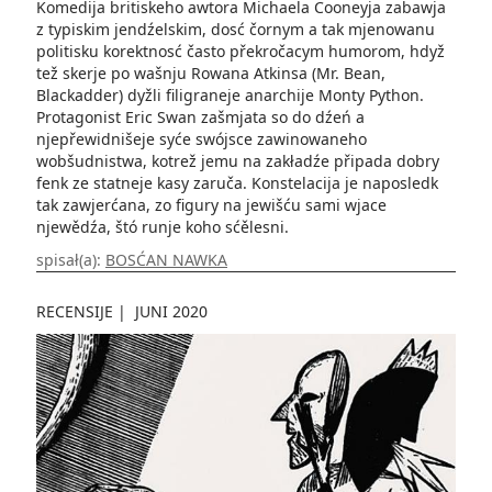
Komedija britiskeho awtora Michaela Cooneyja zabawja
z typiskim jendźelskim, dosć čornym a tak mjenowanu
politisku korektnosć často překročacym humorom, hdyž
tež skerje po wašnju Rowana Atkinsa (Mr. Bean,
Blackadder) dyžli filigraneje anarchije Monty Python.
Protagonist Eric Swan zašmjata so do dźeń a
njepřewidnišeje syće swójsce zawinowaneho
wobšudnistwa, kotrež jemu na zakładźe připada dobry
fenk ze statneje kasy zaruča. Konstelacija je naposledk
tak zawjerćana, zo figury na jewišću sami wjace
njewědźa, štó runje koho sćělesni.
spisał(a):
BOSĆAN NAWKA
RECENSIJE
|
JUNI 2020