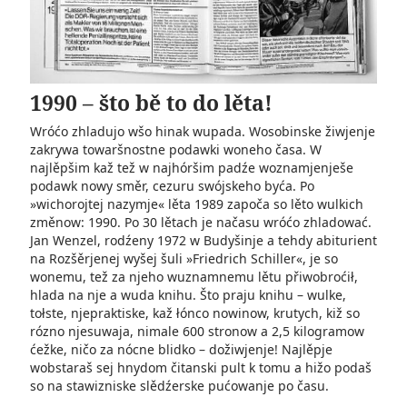
1990 – što bě to do lěta!
Wróćo zhladujo wšo hinak wupada. Wosobinske žiwjenje
zakrywa towaršnostne podawki woneho časa. W
najlěpšim kaž tež w najhóršim padźe woznamjenješe
podawk nowy směr, cezuru swójskeho byća. Po
»wichorojtej nazymje« lěta 1989 započa so lěto wulkich
změnow: 1990. Po 30 lětach je načasu wróćo zhladować.
Jan Wenzel, rodźeny 1972 w Budyšinje a tehdy abiturient
na Rozšěrjenej wyšej šuli »Friedrich Schiller«, je so
wonemu, tež za njeho wuznamnemu lětu přiwobroćił,
hlada na nje a wuda knihu. Što praju knihu – wulke,
tołste, njepraktiske, kaž łónco nowinow, krutych, kiž so
rózno njesuwaja, nimale 600 stronow a 2,5 kilogramow
ćežke, ničo za nócne blidko – dožiwjenje! Najlěpje
wobstaraš sej hnydom čitanski pult k tomu a hižo podaš
so na stawizniske slědźerske pućowanje po času.