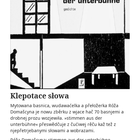
Klepotace słowa
Mytowana basnica, wudawaćelka a přełožerka Róža
Domašcyna je nowu zběrku z wjace hač 70 basnjemi a
drobnej prozu wozjewiła. »stimmen aus der
unterbühne« přeswědčuje z čućiwej rěču kaž tež z
njepřetrjebanymi słowami a wobrazami.
Róža Domašcyna: stimmen aus der unterbühne.