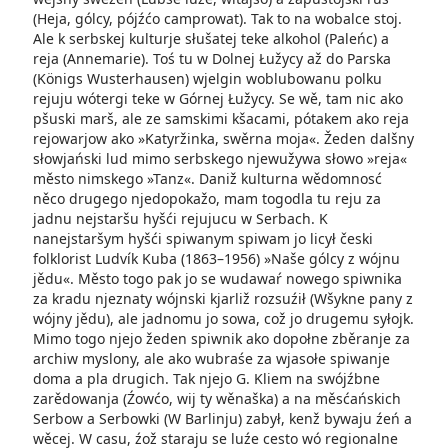
(Heja, gólcy, pójźćo camprowat). Tak to na wobalce stoj.
Ale k serbskej kulturje słušatej teke alkohol (Paleńc) a
reja (Annemarie). Toś tu w Dolnej Łužycy až do Parska
(Königs Wusterhausen) wjelgin woblubowanu polku
rejuju wótergi teke w Górnej Łužycy. Se wě, tam nic ako
pšuski marš, ale ze samskimi kšacami, pótakem ako reja
rejowarjow ako »Katyržinka, swěrna moja«. Žeden dalšny
słowjański lud mimo serbskego njewužywa słowo »reja«
město nimskego »Tanz«. Daniž kulturna wědomnosć
něco drugego njedopokažo, mam togodla tu reju za
jadnu nejstaršu hyšći rejujucu w Serbach. K
nanejstaršym hyšći spiwanym spiwam jo licył česki
folklorist Ludvík Kuba (1863–1956) »Naše gólcy z wójnu
jědu«. Město togo pak jo se wudawaŕ nowego spiwnika
za kradu njeznaty wójnski kjarliž rozsuźił (Wšykne pany z
wójny jědu), ale jadnomu jo sowa, což jo drugemu syłojk.
Mimo togo njejo žeden spiwnik ako dopołne zběranje za
archiw myslony, ale ako wubraśe za wjasołe spiwanje
doma a pla drugich. Tak njejo G. Kliem na swójźbne
zarědowanja (Źowćo, wij ty wěnaška) a na měsćańskich
Serbow a Serbowki (W Barlinju) zabył, kenž bywaju źeń a
wěcej. W casu, źož staraju se luźe cesto wó regionalne