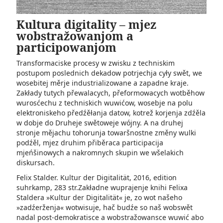
Kultura digitality – mjez
wobstražowanjom a
participowanjom
Transformaciske procesy w zwisku z techniskim
postupom poslednich dekadow potrjechja cyły swět, we
wosebitej měrje industrializowane a zapadne kraje.
Zakłady tutych přewalacych, přeformowacych wotběhow
wurosćechu z techniskich wuwićow, wosebje na polu
elektroniskeho předźěłanja datow, kotrež korjenja zdźěla
w dobje do Druheje swětoweje wójny. A na druhej
stronje mějachu tohorunja towaršnostne změny wulki
podźěl, mjez druhim přiběraca participacija
mjeńšinowych a nakromnych skupin we wšelakich
diskursach.
Felix Stalder. Kultur der Digitalität, 2016, edition
suhrkamp, 283 str.Zakładne wuprajenje knihi Felixa
Staldera »Kultur der Digitalität« je, zo wot našeho
»zadźerženja« wotwisuje, hač budźe so naš wobswět
nadal post-demokratisce a wobstražowansce wuwić abo