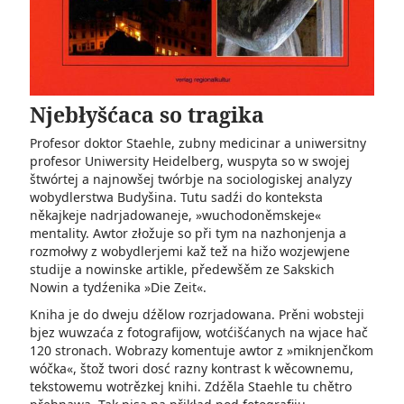
Njebłyšćaca so tragika
Profesor doktor Staehle, zubny medicinar a uniwersitny
profesor Uniwersity Heidelberg, wuspyta so w swojej
štwórtej a najnowšej twórbje na sociologiskej analyzy
wobydlerstwa Budyšina. Tutu sadźi do konteksta
někajkeje nadrjadowaneje, »wuchodoněmskeje«
mentality. Awtor złožuje so při tym na nazhonjenja a
rozmołwy z wobydlerjemi kaž tež na hižo wozjewjene
studije a nowinske artikle, předewšěm ze Sakskich
Nowin a tydźenika »Die Zeit«.
Kniha je do dweju dźělow rozrjadowana. Prěni wobsteji
bjez wuwzaća z fotografijow, wotćišćanych na wjace hač
120 stronach. Wobrazy komentuje awtor z »miknjenčkom
wóčka«, štož twori dosć razny kontrast k wěcownemu,
tekstowemu wotrězkej knihi. Zdźěla Staehle tu chětro