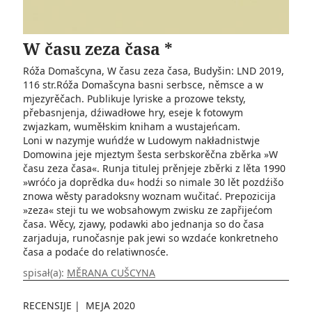
W času zeza časa *
Róža Domašcyna, W času zeza časa, Budyšin: LND 2019,
116 str.Róža Domašcyna basni serbsce, němsce a w
mjezyrěčach. Publikuje lyriske a prozowe teksty,
přebasnjenja, dźiwadłowe hry, eseje k fotowym
zwjazkam, wuměłskim kniham a wustajeńcam.
Loni w nazymje wuńdźe w Ludowym nakładnistwje
Domowina jeje mjeztym šesta serbskorěčna zběrka »W
času zeza časa«. Runja titulej prěnjeje zběrki z lěta 1990
»wróćo ja doprědka du« hodźi so nimale 30 lět pozdźišo
znowa wěsty paradoksny woznam wučitać. Prepozicija
»zeza« steji tu we wobsahowym zwisku ze zapřijećom
časa. Wěcy, zjawy, podawki abo jednanja so do časa
zarjaduja, runočasnje pak jewi so wzdaće konkretneho
časa a podaće do relatiwnosće.
spisał(a):
MĚRANA CUŠCYNA
RECENSIJE
|
MEJA 2020