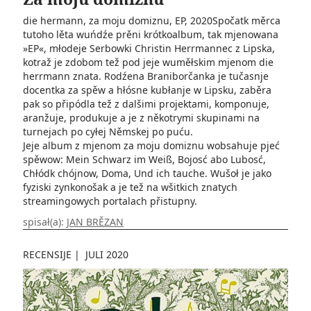
die hermann, za moju domiznu, EP, 2020Spočatk měrca
tutoho lěta wuńdźe prěni krótkoalbum, tak mjenowana
»EP«, młodeje Serbowki Christin Herrmannec z Lipska,
kotraž je zdobom tež pod jeje wuměłskim mjenom die
herrmann znata. Rodźena Braniborčanka je tučasnje
docentka za spěw a hłósne kubłanje w Lipsku, zaběra
pak so připódla tež z dalšimi projektami, komponuje,
aranžuje, produkuje a je z někotrymi skupinami na
turnejach po cyłej Němskej po puću.
Jeje album z mjenom za moju domiznu wobsahuje pjeć
spěwow: Mein Schwarz im Weiß, Bojosć abo Lubosć,
Chłódk chójnow, Doma, Und ich tauche. Wušoł je jako
fyziski zynkonošak a je tež na wšitkich znatych
streamingowych portalach přistupny.
spisał(a):
JAN BRĚZAN
RECENSIJE
|
JULI 2020