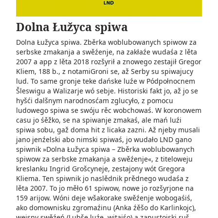
Dolna Łužyca spiwa
Dolna Łužyca spiwa. Zběrka woblubowanych spiwow za
serbske zmakanja a swěźenje, na zakłaźe wudaśa z lěta
2007 a app z lěta 2018 rozšyrił a znowego zestajił Gregor
Kliem, 188 b., z notamiGroni se, až Serby su spiwajucy
lud. To same gronje teke dańske luźe w Pódpołnocnem
Šleswigu a Walizarje wó sebje. Historiski fakt jo, až jo se
hyšći dalšnym narodnosćam zglucyło, z pomocu
ludowego spiwa se swóju rěc wobchowaś. W koronowem
casu jo śěžko, se na spiwanje zmakaś, ale mań luźi
spiwa sobu, gaž doma hit z licaka zazni. Až njeby musali
jano jenźelski abo nimski spiwaś, jo wudało LND gano
spiwnik »Dolna Łužyca spiwa – Zběrka woblubowanych
spiwow za serbske zmakanja a swěźenje«, z titeloweju
kreslanku Ingrid Grošcyneje, zestajony wót Gregora
Kliema. Ten spiwnik jo naslědnik prědnego wudaśa z
lěta 2007. To jo měło 61 spiwow, nowe jo rozšyrjone na
159 arijow. Wóni deje wšakorake swěźenje wobogaśiś,
ako domownisku zgromaźinu (Anka źěšo do Karlinkojc),
wejsny swěźeń (Lubše luźe, witajśo) a zapustojski ruš