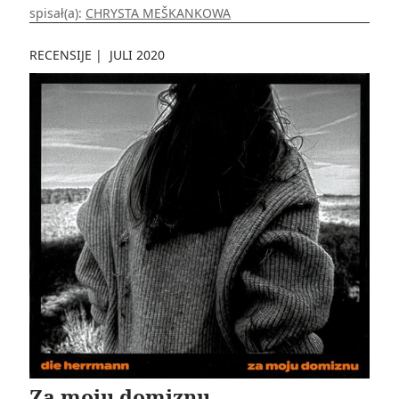
spisał(a):
CHRYSTA MEŠKANKOWA
RECENSIJE
|
JULI 2020
Za moju domiznu