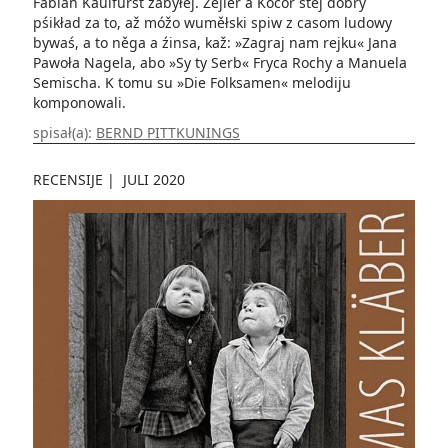
Fabian Kaulfürst zabyłej. Zejler a Kocor stej dobry
pśikład za to, až móžo wuměłski spiw z casom ludowy
bywaś, a to něga a źinsa, kaž: »Zagraj nam rejku« Jana
Pawoła Nagela, abo »Sy ty Serb« Fryca Rochy a Manuela
Semischa. K tomu su »Die Folksamen« melodiju
komponowali.
spisał(a):
BERND PITTKUNINGS
RECENSIJE
|
JULI 2020