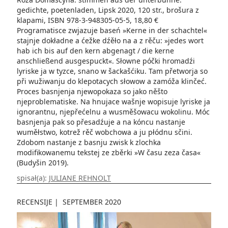
gedichte, poetenladen, Lipsk 2020, 120 str., brošura z
klapami, ISBN 978-3-948305-05-5, 18,80 €
Programatisce zwjazuje baseń »Kerne in der schachtel«
stajnje dokładne a ćežke dźěło na a z rěču: »jedes wort
hab ich bis auf den kern abgenagt / die kerne
anschließend ausgespuckt«. Słowne póčki hromadźi
lyriske ja w tyzce, snano w šackašćiku. Tam přetworja so
při wužiwanju do klepotacych słowow a zamóža klinčeć.
Proces basnjenja njewopokaza so jako něšto
njeproblematiske. Na hnujace wašnje wopisuje lyriske ja
ignorantnu, njepřećelnu a wusměšowacu wokolinu. Móc
basnjenja pak so přesadźuje a na kóncu nastanje
wuměłstwo, kotrež rěč wobchowa a ju płódnu sčini.
Zdobom nastanje z basnju zwisk k zlochka
modifikowanemu tekstej ze zběrki »W času zeza časa«
(Budyšin 2019).
spisał(a):
JULIANE REHNOLT
RECENSIJE
|
SEPTEMBER 2020