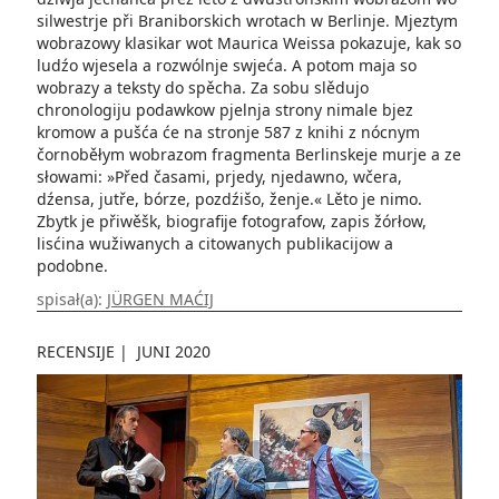
silwestrje při Braniborskich wrotach w Berlinje. Mjeztym
wobrazowy klasikar wot Maurica Weissa pokazuje, kak so
ludźo wjesela a rozwólnje swjeća. A potom maja so
wobrazy a teksty do spěcha. Za sobu slědujo
chronologiju podawkow pjelnja strony nimale bjez
kromow a pušća će na stronje 587 z knihi z nócnym
čornoběłym wobrazom fragmenta Berlinskeje murje a ze
słowami: »Před časami, prjedy, njedawno, wčera,
dźensa, jutře, bórze, pozdźišo, ženje.« Lěto je nimo.
Zbytk je přiwěšk, biografije fotografow, zapis žórłow,
lisćina wužiwanych a citowanych publikacijow a
podobne.
spisał(a):
JÜRGEN MAĆIJ
RECENSIJE
|
JUNI 2020