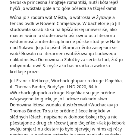
Serbska princesna śmojteje romantiki, nutśi kótarejež
hyšći jo wóstała góle a to góle póžeda za tšojeńkami!
Wóna jo z rodom wót Města, jo wótrosła w Žylowje a
tencas bydli w Nowem Chmjelowje. W bachelorje jo Jill
studowała sorabistiku na lipšćańskej uniwersiśe, ako
master wóna jo studěrowała pśirownujucu literarnu
wědomnosć a interdisciplinarne pólske studije w Halle
nad Solawu. Jo južo pśed lětami a něnto zasej łoni se
wobźělowała na literarnem wuběźowanju Ludowego
nakładnistwa Domowina a Załožby za serbski lud, źož jo
dobydnuła dwě 3. myśe ako basnikaŕka a awtorka
krotkeje proze.
Jill-Francic Ketlicojc, Wuchack głupack a druge tšojeńka,
il. Thomas Binder, Budyšyn: LND 2020, 64 b.
»Wuchack głupack a druge tšojeńka« su jeje prědne
wózjawjone kniglicki, je jo Ludowe nakładnistwo
Domowina lětosa wudało, ilustrěrował »Wuchacka« jo
Thomas Binder. To su te prědne źiśece kniglicki w
slědnych lětach, napisane w dolnoserbskej rěcy a nic
pśestajone z drugich rěcow (jano tšojeńko »Kak jo kobołk
swóju smjerźinu dostał« jo było pjerwjej w nimskej rěcy
napisane, ale pótom awtorka jo sama napisała serbsku