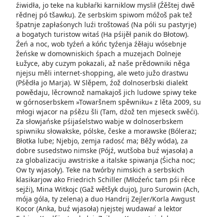
źiwidła, jo teke na kubłaŕki karniklow myslił (Źěštej dwě
rědnej pó tšawku). Ze serbskim spiwom móžoš pak tež
špatnje zapłaśonych luźi troštowaś (Na póli su pastyrje)
a bogatych turistow witaś (Ha pśijěł panik do Błotow).
Źeń a noc, wob tyźeń a kóńc tyźenja źěłaju wósebnje
žeńske w domowniskich śpach a muzejach Dolneje
Łužyce, aby cuzym pokazali, až naše prědowniki něga
njejsu měli internet-shopping, ale weto južo drastwu
(Pśědła jo Marja). W Slěpem, źož dolnoserbski dialekt
powědaju, lěcrownož namakajoš jich ludowe spiwy teke
w górnoserbskem »Towaršnem spěwniku« z lěta 2009, su
młogi wjacor na pśězu šli (Tam, dźož ten mjeseck swěći).
Za słowjańske pśijaśelstwo wabje w dolnoserbskem
spiwniku słowakske, pólske, česke a morawske (Bóleraz;
Błotka lube; Njebjo, zemja radosć ma; Běžy wóda), za
dobre susedstwo nimske (Pójź, wutšoba buź wjasoła) a
za globalizaciju awstriske a italske spiwanja (Śicha noc;
Ow ty wjasoły). Teke na twórby nimskich a serbskich
klasikarjow ako Friedrich Schiller (Młoźeńc tam pśi rěce
sejźi), Mina Witkojc (Gaž wětšyk dujo), Juro Surowin (Ach,
mója góla, ty zelena) a duo Handrij Zejler/Korla Awgust
Kocor (Anka, buź wjasoła) njejstej wudawaŕ a lektor