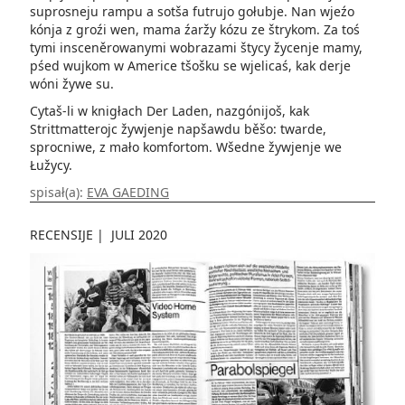
suprosneju rampu a sotša futrujo gołubje. Nan wjeźo
kónja z groźi wen, mama źaržy kózu ze štrykom. Za toś
tymi insceněrowanymi wobrazami štycy žycenje mamy,
pśed wujkom w Americe tšošku se wjelicaś, kak derje
wóni žywe su.
Cytaš-li w knigłach Der Laden, nazgónijoš, kak
Strittmatterojc žywjenje napšawdu běšo: twarde,
sprocniwe, z mało komfortom. Wšedne žywjenje we
Łužycy.
spisał(a):
EVA GAEDING
RECENSIJE
|
JULI 2020