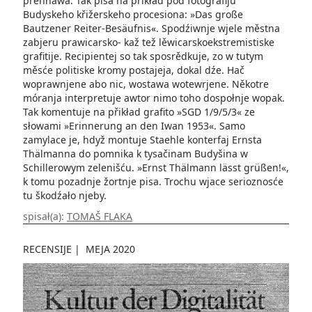
přehnawa. Tak pisa na přikład pod fotografiju
Budyskeho křižerskeho procesiona: »Das große
Bautzener Reiter-Besäufnis«. Spodźiwnje wjele městna
zabjeru prawicarsko- kaž tež lěwicarskoekstremistiske
grafitije. Recipientej so tak sposrědkuje, zo w tutym
měsće politiske kromy postajeja, dokal dźe. Hač
woprawnjene abo nic, wostawa wotewrjene. Někotre
móranja interpretuje awtor nimo toho dospołnje wopak.
Tak komentuje na přikład grafito »SGD 1/9/5/3« ze
słowami »Erinnerung an den Iwan 1953«. Samo
zamylace je, hdyž montuje Staehle konterfaj Ernsta
Thälmanna do pomnika k tysačinam Budyšina w
Schillerowym zelenišću. »Ernst Thälmann lässt grüßen!«,
k tomu pozadnje žortnje pisa. Trochu wjace serioznosće
tu škodźało njeby.
spisał(a):
TOMAŠ FLAKA
RECENSIJE
|
MEJA 2020