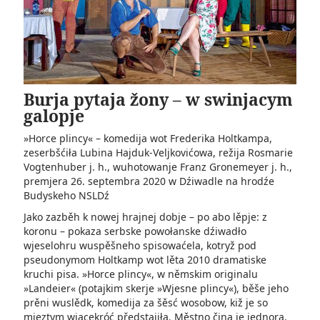
Burja pytaja žony – w swinjacym
galopje
»Horce plincy« – komedija wot Frederika Holtkampa,
zeserbšćiła Lubina Hajduk-Veljkovićowa, režija Rosmarie
Vogten­huber j. h., wuhotowanje Franz Gronemeyer j. h.,
premjera 26. septembra 2020 w Dźiwadle na hrodźe
Budyskeho NSLDź
Jako zazběh k nowej hrajnej dobje – po abo lěpje: z
koronu – pokaza serbske powołanske dźiwadło
wjeselohru wuspěšneho spisowaćela, kotryž pod
pseudonymom Holtkamp wot lěta 2010 dramatiske
kruchi pisa. »Horce plincy«, w němskim originalu
»Landeier« (potajkim skerje »Wjesne plincy«), běše jeho
prěni wuslědk, komedija za šěsć wosobow, kiž je so
mjeztym wjacekróć předstajiła. Městno čina je jednora,