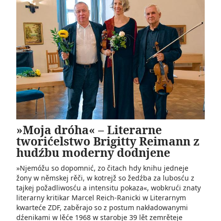
»Moja dróha« – Literarne
tworićelstwo Brigitty Reimann z
hudźbu moderny dodnjene
»Njemóžu so dopomnić, zo čitach hdy knihu jedneje
žony w němskej rěči, w kotrejž so žedźba za lubosću z
tajkej požadliwosću a intensitu pokaza«, wobkrući znaty
literarny kritikar Marcel Reich-Ranicki w Literarnym
kwarteće ZDF, zaběrajo so z postum nakładowanymi
dźenikami w lěće 1968 w starobje 39 lět zemrěteje