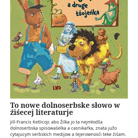
To nowe dolnoserbske słowo w
źiśecej literaturje
Jill-Francis Ketlicojc abo Źilka jo ta nejmłodša
dolnoserbska spisowaśelka a casnikaŕka, znata južo
cytajucym serbskich medijow a tejerownosći teke źiśam.