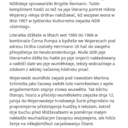
NDRskeje spisowaćelki Brigitte Reimann. Tutón
kompliment hodźi so tež na jeje literarny portret města
Wojerecy »Moja dróha« nałožować, kiž wozjewi wona w
lěće 1967 w tydźeniku Kulturneho zwjazka NDR
»Sonntag«.
Literatka dźěłaše w lětach wot 1960 do 1968 w
kombinaće Čorna Pumpa a bydleše we Wojerecach pod
adresu Dróha Liselotty Herrmann 20 hač do swojeho
přesydlenja do Neubrandenburga. Wulki dźěl jeje
literarneho dźěła bu hakle po jeje smjerći nakładowany
a swědči dale wo jeje wuměłstwje, teksty wobrazliwje a
zdobom z wěstej načasnej hódnotu pisać.
Wojerowski wuměłski zwjazk pod nawodom Martina
Schmidta jako časowy swědk tute namrěwstwo z wjele
angažementom stajnje znowa wuswětla. Tak běchu
čłonojo, hosćo a přećeljo wuměłskeho zwjazka dnja 12.
junija do Wojerowskeje hrodoweje žurle přeprošeni na
prapremjerne předstajenje hudźby k tekstam, kotrež
drje buchu před lětdźesatkami w poměrnje małym
nakładźe wuchadźacym časopisu wozjewjene, ale hišće
ženje na někajkimžkuli zarjadowanju čitane.