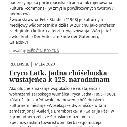
hač zesylnja so participaciska strona a tak mjenowana
kultura »commons« (w zmysle powšitkownych tworow /
hódnotow).
Šwicarski awtor Felix Stalder (*1968) je kulturny a
medijowy wědomostnik a dźěła w Zürichu jako profesor
za digitalnu kulturu a teoriju zwjazowanja. Wón je tež
awtor knihi »Der Autor am Ende der Gutenberg
Galaxis«.1
spisał(a):
MĚRĆIN BRYCKA
RECENSIJE
|
MEJA 2020
Fryco Latk. Jadna chóśebuska
wustajeńca k 125. narodninam
Ako glucne zmakanje wopokažo se wusta­jeńca z
wobrazami serbskego wuměłca Fryca Latka (1895–1980),
kótaruž stej zarědowałej na nowem chóśebuskem
kulturnem městnje »Wósekojske dwórnišćo« w tam
zaměstnjonej »Galerija Bramborska« a »Galerija Pěś« w
zgromadnem źěle ze Serbskim mu­zejom a
Spěchowańskim towaristwom Serbskego muzeja.