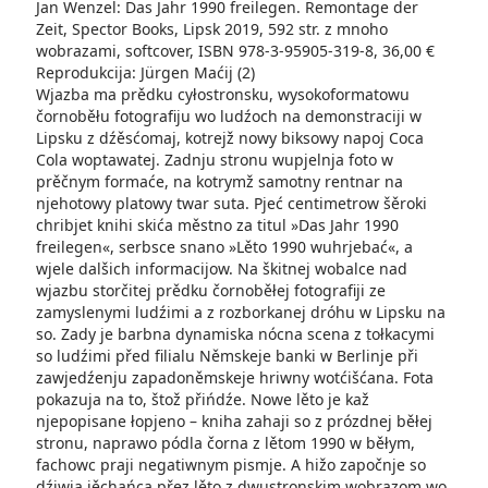
Jan Wenzel: Das Jahr 1990 freilegen. Remontage der
Zeit, Spector Books, Lipsk 2019, 592 str. z mnoho
wobrazami, softcover, ISBN 978-3-95905-319-8, 36,00 €
Reprodukcija: Jürgen Maćij (2)
Wjazba ma prědku cyłostronsku, wysokoformatowu
čornoběłu fotografiju wo ludźoch na demonstraciji w
Lipsku z dźěsćomaj, kotrejž nowy biksowy napoj Coca
Cola woptawatej. Zadnju stronu wupjelnja foto w
prěčnym formaće, na kotrymž samotny rentnar na
njehotowy platowy twar suta. Pjeć centimetrow šěroki
chribjet knihi skića městno za titul »Das Jahr 1990
freilegen«, serbsce snano »Lěto 1990 wuhrjebać«, a
wjele dalšich informacijow. Na škitnej wobalce nad
wjazbu storčitej prědku čornoběłej fotografiji ze
zamyslenymi ludźimi a z rozborkanej dróhu w Lipsku na
so. Zady je barbna dynamiska nócna scena z tołkacymi
so ludźimi před filialu Němskeje banki w Berlinje při
zawjedźenju zapadoněmskeje hriwny wotćišćana. Fota
pokazuja na to, štož přińdźe. Nowe lěto je kaž
njepopisane łopjeno – kniha zahaji so z prózdnej běłej
stronu, naprawo pódla čorna z lětom 1990 w běłym,
fachowc praji negatiwnym pismje. A hižo započnje so
dźiwja jěchańca přez lěto z dwustronskim wobrazom wo