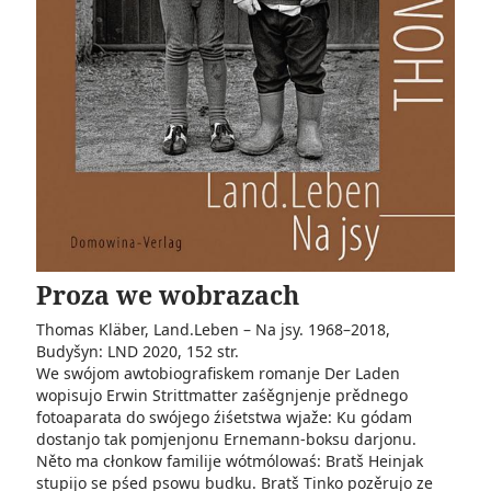
Proza we wobrazach
Thomas Kläber, Land.Leben – Na jsy. 1968–2018,
Budyšyn: LND 2020, 152 str.
We swójom awtobiografiskem romanje Der Laden
wopisujo Erwin Strittmatter zaśěgnjenje prědnego
fotoaparata do swójego źiśetstwa wjaže: Ku gódam
dostanjo tak pomjenjonu Ernemann-boksu darjonu.
Něto ma cłonkow familije wótmólowaś: Bratš Heinjak
stupijo se pśed psowu budku. Bratš Tinko pozěrujo ze