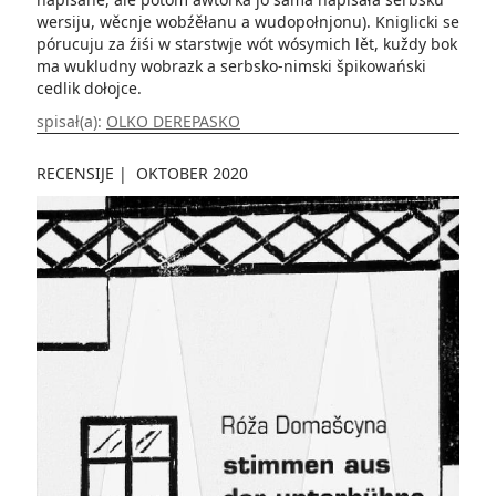
wersiju, wěcnje wobźěłanu a wudopołnjonu). Kniglicki se
pórucuju za źiśi w starstwje wót wósymich lět, kuždy bok
ma wukludny wobrazk a serbsko-nimski špikowański
cedlik dołojce.
spisał(a):
OLKO DEREPASKO
RECENSIJE
|
OKTOBER 2020