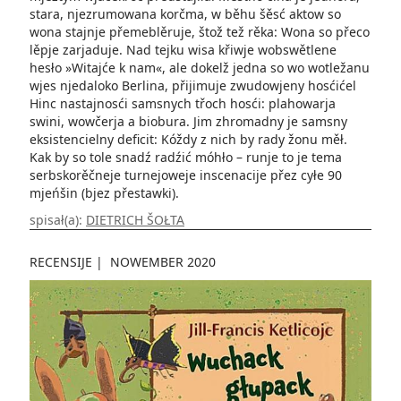
stara, njezrumowana korčma, w běhu šěsć aktow so
wona stajnje přemeblěruje, štož tež rěka: Wona so přeco
lěpje zarjaduje. Nad tejku wisa křiwje wobswětlene
hesło »Witajće k nam«, ale dokelž jedna so wo wotležanu
wjes njedaloko Berlina, přijimuje zwudowjeny hosćićel
Hinc nastajnosći samsnych třoch hosći: plahowarja
swini, wowčerja a biobura. Jim zhromadny je samsny
eksistencielny deficit: Kóždy z nich by rady žonu měł.
Kak by so tole snadź radźić móhło – runje to je tema
serbskorěčneje turnejoweje inscenacije přez cyłe 90
mjeńšin (bjez přestawki).
spisał(a):
DIETRICH ŠOŁTA
RECENSIJE
|
NOWEMBER 2020