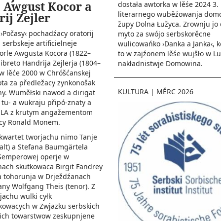
 Awgust Kocor a
dostała awtorka w lěśe 2024 3.
literarnego wuběźowanja dom
ij Zejler
župy Dolna Łužyca. Zrownju jo 
 ›Počasy‹ pochadźacy oratorij
myto za swójo serbskorěcne
 serbskeje artificielneje
wulicowańko ›Danka a Janka‹, k
orle Awgusta Kocora (1822–
to w zajźonem lěśe wujšło w 
libreto Handrija Zejlerja (1804–
nakładnistwje Domowina.
w lěće 2000 w Chróšćanskej
ota za předležacy zynkonošak
KULTURA
|
MĚRC 2026
y. Wuměłski nawod a dirigat
tu- a wukraju připó-znaty a
SLA z krutym angažementom
cy Ronald Monem.
i kwartet tworjachu nimo Tanje
alt) a Stefana Baumgärtela
 Semperowej operje w
ach skutkowaca Birgit Fandrey
a tohorunja w Drježdźanach
y Wolfgang Theis (tenor). Z
jachu wulki cyłk
kowacych w Zwjazku serbskich
ich towarstwow zeskupnjene