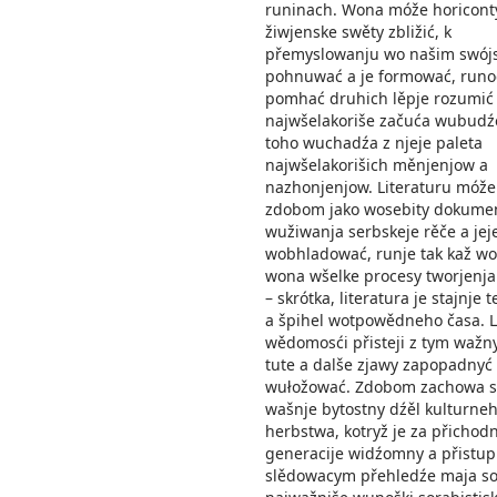
runinach. Wona móže horicont
žiwjenske swěty zbližić, k
přemyslowanju wo našim swójs
pohnuwać a je formować, runo
pomhać druhich lěpje rozumić
najwšelakoriše začuća wubudź
toho wuchadźa z njeje paleta
najwšelakorišich měnjenjow a
nazhonjenjow. Literaturu móž
zdobom jako wosebity dokume
wužiwanja serbskeje rěče a je
wobhladować, runje tak kaž wo
wona wšelke procesy tworjenja 
– skrótka, literatura je stajnje 
a špihel wotpowědneho časa. L
wědomosći přisteji z tym waž
tute a dalše zjawy zapopadnyć
wułožować. Zdobom zachowa s
wašnje bytostny dźěl kulturne
herbstwa, kotryž je za přichod
generacije widźomny a přistup
slědowacym přehledźe maja so