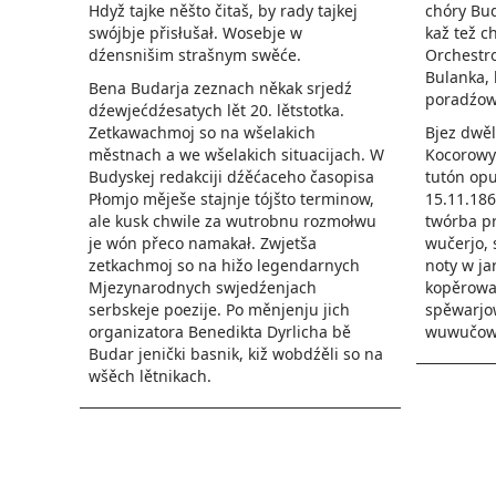
chóry Bud
Hdyž tajke něšto čitaš, by rady tajkej
kaž tež c
swójbje přisłušał. Wosebje w
Orchestr
dźensnišim strašnym swěće.
Bulanka, 
Bena Budarja zeznach někak srjedź
poradźow
dźewjećdźesatych lět 20. lětstotka.
Bjez dwěl
Zetkawachmoj so na wšelakich
Kocorowyc
městnach a we wšelakich situacijach. W
tutón opu
Budyskej redakciji dźěćaceho časopisa
15.11.186
Płomjo měješe stajnje tójšto terminow,
twórba pr
ale kusk chwile za wutrobnu rozmołwu
wučerjo,
je wón přeco namakał. Zwjetša
noty w ja
zetkachmoj so na hižo legendarnych
kopěrowal
Mjezynarodnych swjedźenjach
spěwarjo
serbskeje poezije. Po měnjenju jich
wuwučow
organizatora Benedikta Dyrlicha bě
Budar jenički basnik, kiž wobdźěli so na
wšěch lětnikach.