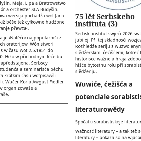
yšin, Meja, Lipa a Bratrowstwo
hór a orchester SLA Budyšin.
75 lět Serbskeho
owa wersija pochadźa wot Jana
instituta (3)
kiž běše tež cyłkowne hudźbne
anje přewzał.
Serbski institut swjeći 2026 swó
a je ›Nalěćo‹ najpopularniši z
jubilej. Při tej składnosći woz
h oratorijow. Wón stwori
Rozhledźe seriju z wuzwoleny
s w času wot 2.5.1851 do
slědźerskimi ćežišćemi, kotrež
0. Hižo w přichodnym lěće bu
historisce wažne a hraja zdob
apředstajena. Serbscy
hišće bytostnu rolu při sorabis
 studenća a seminarisća běchu
slědźenju.
ra krótkim času wotpisawši
i. Wučer Korla Awgust Fiedler
Wuwiće, ćežišća a
w organizowaše a
aše.
potenciale sorabisti
literaturowědy
Spočatki sorabistiskeje literat
Wažnosć literatury – a tak tež 
literatury – pokaza so na wjaco