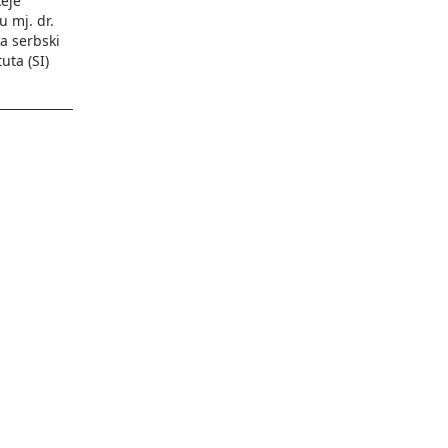
keje
u mj. dr.
za serbski
uta (SI)