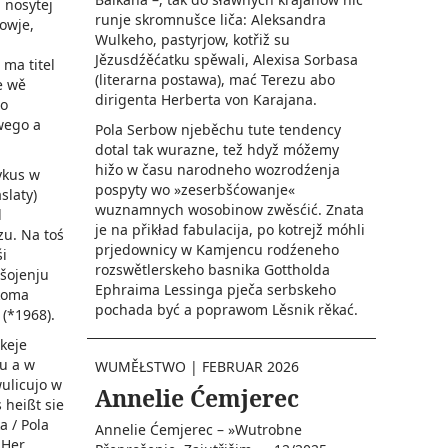
 nosytej
runje skromnušce liča: Aleksandra
lowje,
Wulkeho, pastyrjow, kotřiž su
Jězusdźěćatku spěwali, Alexisa Sorbasa
ma titel
(literarna postawa), mać Terezu abo
e wě
dirigenta Herberta von Karajana.
go
wego a
Pola Serbow njeběchu tute tendency
dotal tak wurazne, tež hdyž móžemy
hižo w času narodneho wozrodźenja
ykus w
pospyty wo »zeserbšćowanje«
aslaty)
wuznamnych wosobinow zwěsćić. Znata
d
je na přikład fabulacija, po kotrejž móhli
u. Na toś
prjedownicy w Kamjencu rodźeneho
śi
rozswětlerskeho basnika Gottholda
šojenju
Ephraima Lessinga pječa serbskeho
koma
pochada być a poprawom Lěsnik rěkać.
 (*1968).
skeje
zu a w
WUMĚŁSTWO
|
FEBRUAR 2026
wulicujo w
Annelie Ćemjerec
 heißt sie
a / Pola
Annelie Ćemjerec – »Wutrobne
 Her