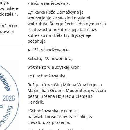
 myto
z tušu a raděrowanja.
owinskeje
Lyrikarka Róža Domašcyna je
dostała 1.
wotewrjenje ze swojimi myslemi
wobrubiła. Šulerjo Serbskeho gymnazija
enž jo na
recitowachu někotre z jeje basnjow,
Ludowem
kotrež so na dźěła Isy Bryccyneje
poćahuja.
▶ 151. schadźowanka
Sobotu, 22. nowembra,
wotmě so w Budyskej Króni
151. schadźowanka.
Režiju přewzaštaj Milena Wowčerjec a
Maximilian Gruber. Moderatoraj wječora
běštaj Božena Hojerec a Clemens
Handrik.
»Schadźowanka je rum za
najwšelakoriše temy, za kritiku, za
chwalbu, za prašenja,