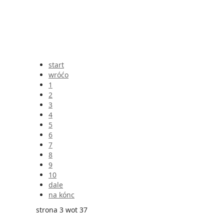
start
wróćo
1
2
3
4
5
6
7
8
9
10
dale
na kónc
strona 3 wot 37