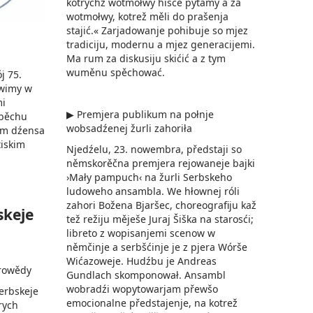
kotrychž wotmołwy hišće pytamy a za
wotmołwy, kotrež měli do prašenja
stajić.« Zarjadowanje pohibuje so mjez
tradiciju, modernu a mjez generacijemi.
Ma rum za diskusiju skićić a z tym
wuměnu spěchować.
j 75.
jewimy w
mi
▶ Premjera publikum na połnje
 běchu
wobsadźenej žurli zahoriła
om dźensa
tiskim
Njedźelu, 23. nowembra, předstaji so
němskorěčna premjera rejowaneje bajki
›Mały pampuch‹ na žurli Serbskeho
ludoweho ansambla. We hłownej róli
zahori Božena Bjaršec, choreografiju kaž
skeje
tež režiju měješe Juraj Šiška na starosći;
libreto z wopisanjemi scenow w
němčinje a serbšćinje je z pjera Wórše
Wićazoweje. Hudźbu je Andreas
urowědy
Gundlach skomponował. Ansambl
wobradźi wopytowarjam přewšo
serbskeje
emocionalne předstajenje, na kotrež
rych