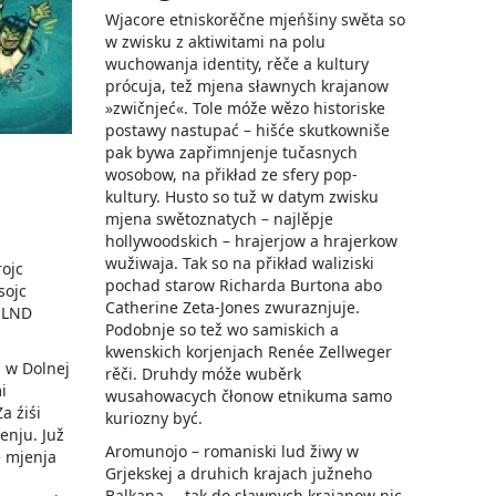
Wjacore etniskorěčne mjeńšiny swěta so
w zwisku z aktiwitami na polu
wuchowanja identity, rěče a kultury
prócuja, tež mjena sławnych krajanow
»zwičnjeć«. Tole móže wězo historiske
postawy nastupać – hišće skutkowniše
pak bywa zapřimnjenje tučasnych
wosobow, na přikład ze sfery pop-
kultury. Husto so tuž w datym zwisku
mjena swětoznatych – najlěpje
hollywoodskich – hrajerjow a hrajerkow
wužiwaja. Tak so na přikład waliziski
rojc
pochad starow Richarda Burtona abo
sojc
Catherine Zeta-Jones zwuraznjuje.
, LND
Podobnje so tež wo samiskich a
kwenskich korjenjach Renée Zellweger
i w Dolnej
rěči. Druhdy móže wuběrk
i
wusahowacych čłonow etnikuma samo
a źiśi
kuriozny być.
enju. Juž
Aromunojo – romaniski lud žiwy w
e mjenja
Grjekskej a druhich krajach južneho
Balkana –, tak do sławnych krajanow nic