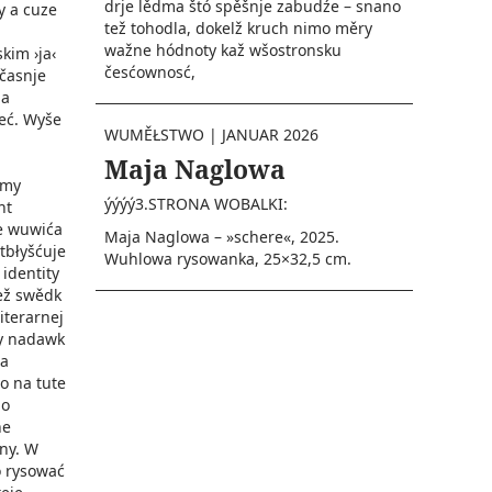
drje lědma štó spěšnje zabudźe – snano
y a cuze
tež tohodla, dokelž kruch nimo měry
wažne hódnoty kaž wšostronsku
kim ›ja‹
česćownosć,
časnje
 a
eć. Wyše
WUMĚŁSTWO
|
JANUAR 2026
Maja Naglowa
emy
ýýýý3.STRONA WOBALKI:
nt
je wuwića
Maja Naglowa – »schere«, 2025.
tbłyšćuje
Wuhlowa rysowanka, 25×32,5 cm.
identity
tež swědk
iterarnej
ny nadawk
 a
o na tute
ho
ne
ny. W
 rysować