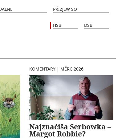
UALNE
PŘIZJEW SO
HSB
DSB
KOMENTARY
|
MĚRC 2026
Najznaćiša Serbowka –
Margot Robbie?