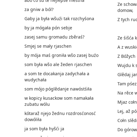
abo co su te nejlěpše městna
Ze schow
za gniw a ból?
domow,
Gaby ja była wšuźi tak rozchyśona
Z tych ru
by ja mógała pón sebje
zasej samu gromadu zběraś?
Ze śišća
Smjej se mały rjaschen
A z wuski
by mója maś groniła wšo zasej buźo
Z Bóžych
som była wšo ale žeden rjaschen
Wujdu k 
a som te docakanja zadychała a
Glědaj ja
wudychała
Tam pśez
som mójo póglědanje nawóstśiła
Na rěce w
w kopicy kusackow som namakała
Mjaz coł
zubatu wólu
Lej, až 
kótaraž njejo žednu rozdrosćonosć
dowóliła
Cołn slěd
ja som była hyšći ja
Do górow