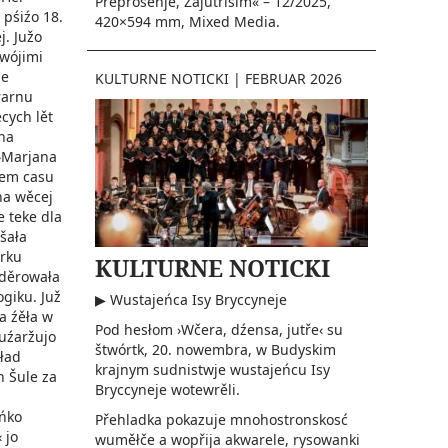
Přeprošenje, Zajutřišim« – 12/2025,
 pśiźo 18.
420×594 mm, Mixed Media.
j. Južo
swójimi
je
KULTURNE NOTICKI
|
FEBRUAR 2026
rarnu
cych lět
 na
›Marjana
kem casu
na wěcej
 teke dla
ušała
rku
KULTURNE NOTICKI
uděrowała
ogiku. Juž
▶ Wustajeńca Isy Bryccyneje
 a źěła w
Pod hesłom ›Wčera, dźensa, jutře‹ su
uźaržujo
štwórtk, 20. nowembra, w Budyskim
kład
krajnym sudnistwje wustajeńcu Isy
 Šule za
Bryccyneje wotewrěli.
ńko
Přehladka pokazuje mnohostronskosć
 jo
wuměłče a wopřija akwarele, rysowanki