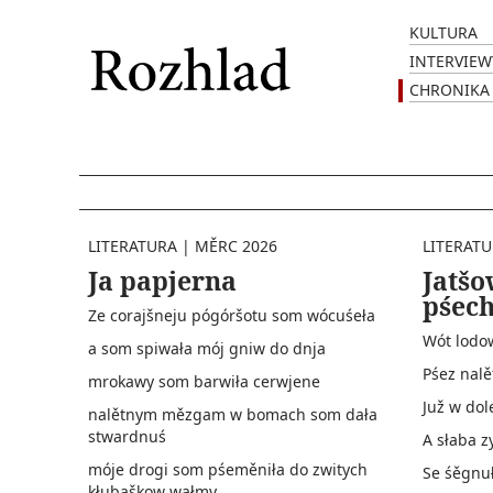
KULTURA
INTERVIEW
CHRONIKA
LITERATURA
|
MĚRC 2026
LITERAT
Ja papjerna
Jatš
pśec
Ze corajšneju pógóršotu som wócuśeła
Wót lodo
a som spiwała mój gniw do dnja
Pśez nalě
mrokawy som barwiła cerwjene
Juž w dol
nalětnym mězgam w bomach som dała
stwardnuś
A słaba z
móje drogi som pśeměniła do zwitych
Se śěgnuł
kłubaškow wałmy