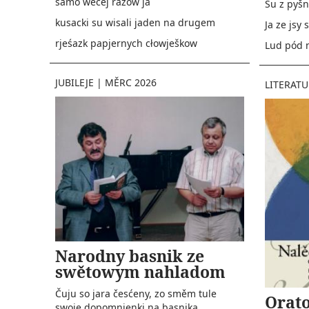
samo wěcej razow ja
Su z pyš
kusacki su wisali jaden na drugem
Ja ze jsy
rjeśazk papjernych cłowješkow
Lud pód 
JUBILEJE
|
MĚRC 2026
LITERAT
Narodny basnik ze
swětowym nahladom
Čuju so jara česćeny, zo směm tule
Orato
swoje dopomnjenki na basnika,