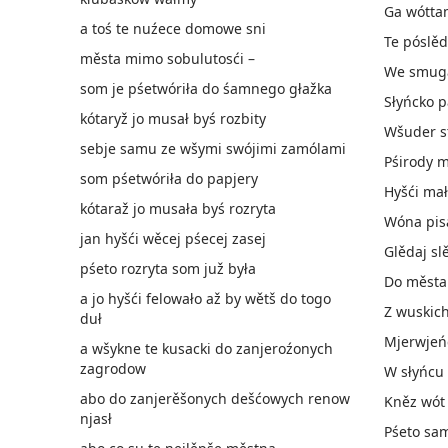
Ga wótta
a toś te nuźece domowe sni
Te póslě
města mimo sobulutosći –
We smuga
som je pśetwóriła do śamnego głažka
Słyńcko p
kótaryž jo musał byś rozbity
Wšuder s
sebje samu ze wšymi swójimi zamólami
Pśirody m
som pśetwóriła do papjery
Hyšći mał
kótaraž jo musała byś rozryta
Wóna pisa
jan hyšći wěcej pśecej zasej
Glědaj sl
pśeto rozryta som juž była
Do města
a jo hyšći felowało až by wětš do togo
Z wuskic
duł
Mjerwjeńc
a wšykne te kusacki do zanjeroźonych
zagrodow
W słyńcu 
abo do zanjerěšonych dešćowych renow
Kněz wót 
njasł
Pśeto sam