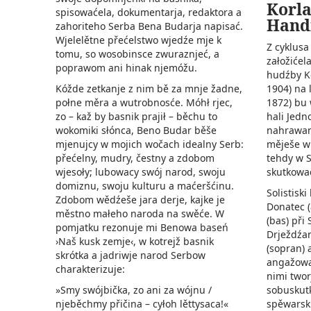
Korla
spisowaćela, dokumentarja, redaktora a
Handr
zahoriteho Serba Bena Budarja napisać.
Wjelelětne přećelstwo wjedźe mje k
Z cyklusa
tomu, so wosobinsce zwuraznjeć, a
załožićela
poprawom ani hinak njemóžu.
hudźby K
1904) na 
Kóžde zetkanje z nim bě za mnje žadne,
1872) bu 
połne měra a wutrobnosće. Móhł rjec,
hali Jedn
zo – kaž by basnik prajił – běchu to
nahrawan
wokomiki słónca, Beno Budar běše
měješe w 
mjenujcy w mojich wočach idealny Serb:
tehdy w 
přećelny, mudry, čestny a zdobom
skutkowa
wjesoły; lubowacy swój narod, swoju
domiznu, swoju kulturu a maćeršćinu.
Solistisk
Zdobom wědźeše jara derje, kajke je
Donatec (
městno małeho naroda na swěće. W
(bas) při
pomjatku rezonuje mi Benowa baseń
Drježdźan
›Naš kusk zemje‹, w kotrejž basnik
(sopran) 
skrótka a jadriwje narod Serbow
angažowan
charakterizuje:
nimi twor
sobuskut
»Smy swójbička, zo ani za wójnu /
spěwarsk
njeběchmy přičina – cyłoh lěttysaca!«