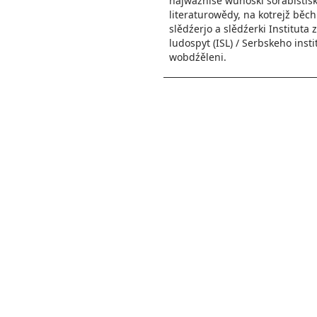
najwažniše wunoški sorabistis
literaturowědy, na kotrejž běch
slědźerjo a slědźerki Instituta 
ludospyt (ISL) / Serbskeho instit
wobdźěleni.