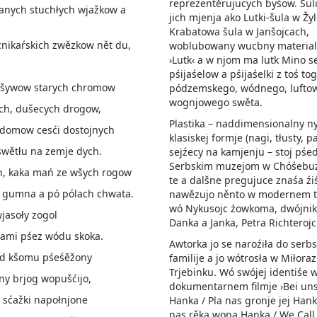
reprezentěrujucych byśow. Šuli
anych stuchłych wjažkow a
jich mjenja ako Lutki-šula w Žy
Krabatowa šula w Janšojcach,
cnikaŕskich zwězkow nět du,
woblubowany wucbny material 
›Lutk‹ a w njom ma lutk Mino s
pśijaśelow a pśijaśelki z toś to
 kšywow starych chromow
pódzemskego, wódnego, lufto
wognjowego swěta.
ch, dušecych drogow,
Plastika – naddimensionalny n
 domow cesći dostojnych
klasiskej formje (nagi, tłusty, p
swětłu na zemje dych.
sejźecy na kamjenju – stoj pśe
Serbskim muzejom w Chóśebuz
n, kaka mań ze wšych rogow
te a dalšne pregujuce znaśa źi
 gumna a pó pólach chwata.
nawězujo něnto w modernem t
wó Nykusojc źowkoma, dwójni
jasoły zogol
Danka a Janka, Petra Richterojc
nami pśez wódu skoka.
Awtorka jo se naroźiła do serb
pód kšomu pśeśěžony
familije a jo wótrosła w Miłora
Trjebinku. Wó swójej identiśe 
ny brjog wopušćijo,
dokumentarnem filmje ›Bei uns
 sćažki napołnjone
Hanka / Pla nas gronje jej Hank
nas rěka wona Hanka / We Call