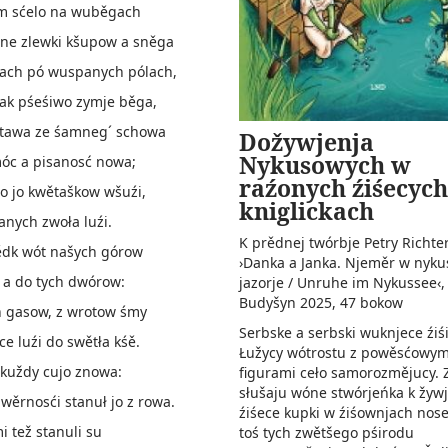
m sćelo na wuběgach
dne zlewki kšupow a sněga
ch pó wuspanych pólach,
ak pśeśiwo zymje běga,
tawa ze śamneg´ schowa
Dožywjenja
Nykusowych w
óc a pisanosć nowa;
raźonych źiśecych
o jo kwětaškow wšuźi,
kniglickach
nych zwoła luźi.
K prědnej twórbje Petry Richte
ědk wót našych górow
›Danka a Janka. Njeměr w nyku
 a do tych dwórow:
jazorje / Unruhe im Nykussee‹
Budyšyn 2025, 47 bokow­
h gasow, z wrotow śmy
Serbske a serbski wuknjece źiś
e luźi do swětła kśě.
Łužycy wótrostu z powěsćowym
kuždy cujo znowa:
figurami ceło samorozmějucy. Z
słušaju wóne stwórjeńka k žywj
wěrnosći stanuł jo z rowa.
źiśece kupki w źiśownjach nos
i tež stanuli su
toś tych zwětšego pśirodu