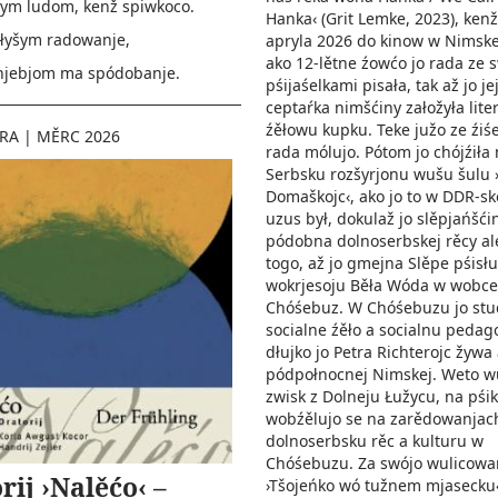
nym ludom, kenž spiwkoco.
Hanka‹ (Grit Lemke, 2023), kenž
 słyšym radowanje,
apryla 2026 do kinow w Nimske
ako 12-lětne źowćo jo rada ze 
njebjom ma spódobanje.
pśijaśelkami pisała, tak až jo je
ceptaŕka nimšćiny załožyła lite
źěłowu kupku. Teke južo ze źiśe
URA
|
MĚRC 2026
rada mólujo. Pótom jo chójźiła
Serbsku rozšyrjonu wušu šulu 
Domaškojc‹, ako jo to w DDR-s
uzus był, dokulaž jo slěpjańšći
pódobna dolnoserbskej rěcy ale
togo, až jo gmejna Slěpe pśisł
wokrjesoju Běła Wóda w wobce
Chóśebuz. W Chóśebuzu jo st
socialne źěło a socialnu pedag
dłujko jo Petra Richterojc žywa
pódpołnocnej Nimskej. Weto w
zwisk z Dolneju Łužycu, na pśi
wobźělujo se na zarědowanjach
dolnoserbsku rěc a kulturu w
Chóśebuzu. Za swójo wulicowa
rij ›Nalěćo‹ –
›Tšojeńko wó tužnem mjasecku‹