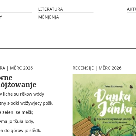
LITERATURA
AKT
Y
MĚNJENJA
URA
|
MĚRC 2026
RECENSIJE
|
MĚRC 2026
owne
hójźowanje
w liche su rěkow wódy
tny słodki wóžywjecy póšk,
e zeleni se mešk;
yma jo tšuła lody,
a do górow jo slědk.