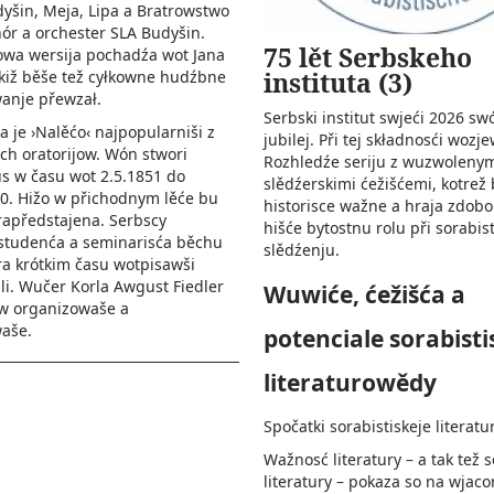
yšin, Meja, Lipa a Bratrowstwo
hór a orchester SLA Budyšin.
75 lět Serbskeho
owa wersija pochadźa wot Jana
instituta (3)
kiž běše tež cyłkowne hudźbne
anje přewzał.
Serbski institut swjeći 2026 swó
a je ›Nalěćo‹ najpopularniši z
jubilej. Při tej składnosći woz
h oratorijow. Wón stwori
Rozhledźe seriju z wuzwoleny
s w času wot 2.5.1851 do
slědźerskimi ćežišćemi, kotrež
0. Hižo w přichodnym lěće bu
historisce wažne a hraja zdob
apředstajena. Serbscy
hišće bytostnu rolu při sorabis
 studenća a seminarisća běchu
slědźenju.
ra krótkim času wotpisawši
i. Wučer Korla Awgust Fiedler
Wuwiće, ćežišća a
w organizowaše a
aše.
potenciale sorabisti
literaturowědy
Spočatki sorabistiskeje literat
Wažnosć literatury – a tak tež 
literatury – pokaza so na wjaco