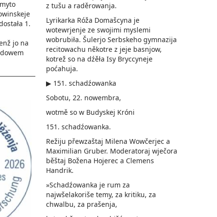
 myto
z tušu a raděrowanja.
owinskeje
Lyrikarka Róža Domašcyna je
dostała 1.
wotewrjenje ze swojimi myslemi
wobrubiła. Šulerjo Serbskeho gymnazija
enž jo na
recitowachu někotre z jeje basnjow,
Ludowem
kotrež so na dźěła Isy Bryccyneje
poćahuja.
▶ 151. schadźowanka
Sobotu, 22. nowembra,
wotmě so w Budyskej Króni
151. schadźowanka.
Režiju přewzaštaj Milena Wowčerjec a
Maximilian Gruber. Moderatoraj wječora
běštaj Božena Hojerec a Clemens
Handrik.
»Schadźowanka je rum za
najwšelakoriše temy, za kritiku, za
chwalbu, za prašenja,