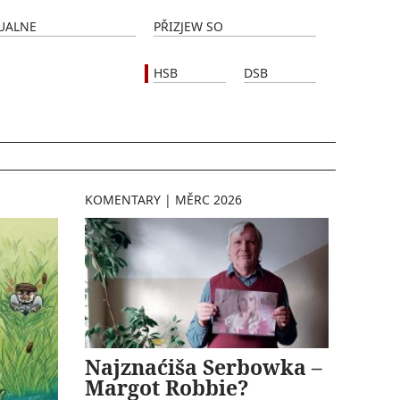
UALNE
PŘIZJEW SO
HSB
DSB
KOMENTARY
|
MĚRC 2026
Najznaćiša Serbowka –
Margot Robbie?