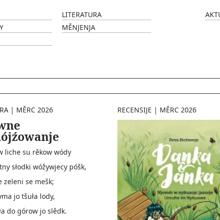
LITERATURA
AKT
Y
MĚNJENJA
URA
|
MĚRC 2026
RECENSIJE
|
MĚRC 2026
owne
hójźowanje
w liche su rěkow wódy
tny słodki wóžywjecy póšk,
e zeleni se mešk;
yma jo tšuła lody,
a do górow jo slědk.