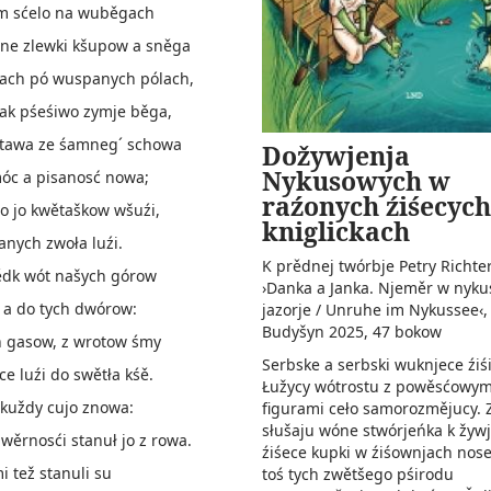
m sćelo na wuběgach
dne zlewki kšupow a sněga
ch pó wuspanych pólach,
ak pśeśiwo zymje běga,
tawa ze śamneg´ schowa
Dožywjenja
Nykusowych w
óc a pisanosć nowa;
raźonych źiśecych
o jo kwětaškow wšuźi,
kniglickach
nych zwoła luźi.
K prědnej twórbje Petry Richte
ědk wót našych górow
›Danka a Janka. Njeměr w nyku
 a do tych dwórow:
jazorje / Unruhe im Nykussee‹
Budyšyn 2025, 47 bokow­
h gasow, z wrotow śmy
Serbske a serbski wuknjece źiś
e luźi do swětła kśě.
Łužycy wótrostu z powěsćowym
kuždy cujo znowa:
figurami ceło samorozmějucy. Z
słušaju wóne stwórjeńka k žywj
wěrnosći stanuł jo z rowa.
źiśece kupki w źiśownjach nos
i tež stanuli su
toś tych zwětšego pśirodu