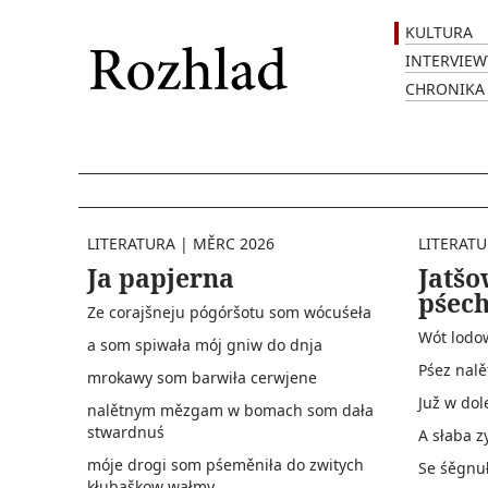
KULTURA
INTERVIEW
CHRONIKA
LITERATURA
|
MĚRC 2026
LITERAT
Ja papjerna
Jatš
pśec
Ze corajšneju pógóršotu som wócuśeła
Wót lodo
a som spiwała mój gniw do dnja
Pśez nalě
mrokawy som barwiła cerwjene
Juž w dol
nalětnym mězgam w bomach som dała
stwardnuś
A słaba z
móje drogi som pśeměniła do zwitych
Se śěgnuł
kłubaškow wałmy