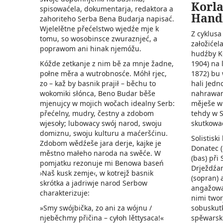
Korla
spisowaćela, dokumentarja, redaktora a
Handr
zahoriteho Serba Bena Budarja napisać.
Wjelelětne přećelstwo wjedźe mje k
Z cyklusa
tomu, so wosobinsce zwuraznjeć, a
załožićela
poprawom ani hinak njemóžu.
hudźby K
1904) na 
Kóžde zetkanje z nim bě za mnje žadne,
1872) bu 
połne měra a wutrobnosće. Móhł rjec,
hali Jedn
zo – kaž by basnik prajił – běchu to
nahrawan
wokomiki słónca, Beno Budar běše
měješe w 
mjenujcy w mojich wočach idealny Serb:
tehdy w 
přećelny, mudry, čestny a zdobom
skutkowa
wjesoły; lubowacy swój narod, swoju
domiznu, swoju kulturu a maćeršćinu.
Solistisk
Zdobom wědźeše jara derje, kajke je
Donatec (
městno małeho naroda na swěće. W
(bas) při
pomjatku rezonuje mi Benowa baseń
Drježdźan
›Naš kusk zemje‹, w kotrejž basnik
(sopran) 
skrótka a jadriwje narod Serbow
angažowan
charakterizuje:
nimi twor
sobuskut
»Smy swójbička, zo ani za wójnu /
spěwarsk
njeběchmy přičina – cyłoh lěttysaca!«