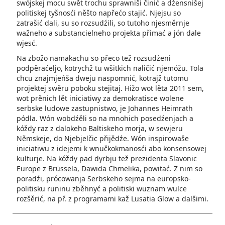
swójskej mocu swět trochu sprawniši činić a dźensnišej
politiskej tyšnosći něšto napřećo stajić. Njejsu so
zatrašić dali, su so rozsudźili, so tutoho njesměrnje
wažneho a substancielneho projekta přimać a jón dale
wjesć.
Na zbožo namakachu so přeco tež rozsudźeni
podpěraćeljo, kotrychž tu wšitkich naličić njemóžu. Tola
chcu znajmjeńša dweju naspomnić, kotrajž tutomu
projektej swěru poboku stejitaj. Hižo wot lěta 2011 sem,
wot prěnich lět iniciatiwy za demokratisce wolene
serbske ludowe zastupnistwo, je Johannes Heimrath
pódla. Wón wobdźěli so na mnohich posedźenjach a
kóždy raz z dalokeho Baltiskeho morja, w sewjeru
Němskeje, do Njebjelčic přijědźe. Wón inspirowaše
iniciatiwu z idejemi k wnučkokmanosći abo konsensowej
kulturje. Na kóždy pad dyrbju tež prezidenta Slavonic
Europe z Brüssela, Dawida Chmelika, powitać. Z nim so
poradźi, prócowanja Serbskeho sejma na europsko-
politisku runinu zběhnyć a politiski wuznam wulce
rozšěrić, na př. z programami kaž Lusatia Glow a dalšimi.