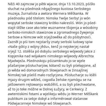
Něźi 40 zajmcow jo pětk wjacor, dnja 13.10.2023, pśišło
słuchat na pśednosk něgajšnego kustosa Serbskego
muzeja, žurnalista a awtora Wernera Měškanka. W
pśednosku pód titelom: Nimska Twóje Serby! jo wón
wopytał serbske stawizny krótko nakresliś. Wón jo pśed­
stajił śěžke case ako teke wu­znamne tšojenja a wósobiny
serbsko-nimskich stawiznow a zgromadnego žywjenja
Serbow a Nimcow wót srjejźowěka až do pśibytnosći.
Zazněł jo pśi tom nejstaršy znaty serbski ludowy spiw
»Naše gólcy z wójny jědu«, kenž jo nejskerjej nastał
srjejź 12. stolěśa pó dobyśu serbskego wójwody Jakce z
Kopjenika nad wójakami nimskego wójwody Albrechta
Mjadwjeźa. Pśednoskoju pśizam­knuło jo se wjele
pšašanjow pśisłucharjow, kótarež su byli pśełapjone, až
jo wěda wó domorodnych Słowjanach w źinsajšnej
Nimskej tak pśeliš mało rozšyrjona. Pśisłucharje su kśěli
mjazy drugim wěźeś, cogodla žeńske njamógu se na
jatšownem rejtowanju wobźěliś, a su byli pśechwatane,
až to jo teke móžne w Dolnej Łužycy, w Cerkwicy. Z
awtentiskimi fotami a wjelikeju wědu jo Werner Měškank
publikum za sebje dobył a informěrował staśanow
Pódwjacorneje Nimskeje wó Słowjanach.