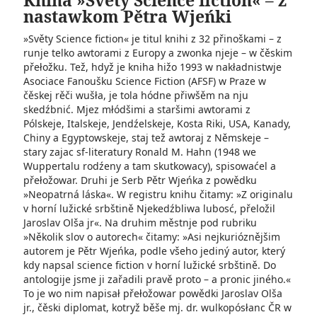
Kniha »Světy Science fiction« – z
nastawkom Pětra Wjeńki
»Světy Science fiction« je titul knihi z 32 přinoškami – z
runje telko awtorami z Europy a zwonka njeje – w čěskim
přełožku. Tež, hdyž je kniha hižo 1993 w nakładnistwje
Asociace Fanoušku Science Fiction (AFSF) w Praze w
čěskej rěči wušła, je tola hódne přiwšěm na nju
skedźbnić. Mjez młódšimi a staršimi awtorami z
Pólskeje, Italskeje, Jendźelskeje, Kosta Riki, USA, Kanady,
Chiny a Egyptowskeje, staj tež awtoraj z Němskeje –
stary zajac sf-literatury Ronald M. Hahn (1948 we
Wuppertalu rodźeny a tam skutkowacy), spisowaćel a
přełožowar. Druhi je Serb Pětr Wjeńka z powědku
»Neopatrná láska«. W registru knihu čitamy: »Z originalu
v horní lužické srbštině Njekedźbliwa lubosć, přeložil
Jaroslav Olša jr«. Na druhim městnje pod rubriku
»Několik slov o autorech« čitamy: »Asi nejkurióznějšim
autorem je Pětr Wjeńka, podle všeho jediný autor, který
kdy napsal science fiction v horní lužické srbštině. Do
antologije jsme ji zařadili pravě proto – a pronic jiného.«
To je wo nim napisał přełožowar powědki Jaroslav Olša
jr., čěski diplomat, kotryž běše mj. dr. wulkopósłanc ČR w