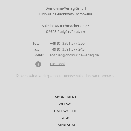
Domowina-Verlag GmbH
Ludowe nakładnistwo Domowina
Sukelnska/Tuchmacherstr. 27
02625 Budyšin/Bautzen
Tel.:
+49 (0) 3591 577 250
Fax:
+49 (0) 3591 577 243
E-Mail:
rozhlad@domowina-verlag.de
Facebook
© Domowina-Verlag GmbH/ Ludowe nakładnistwo Domowina
ABONEMENT
WO NAS
DATOWY ŠKIT
AGB
IMPRESUM