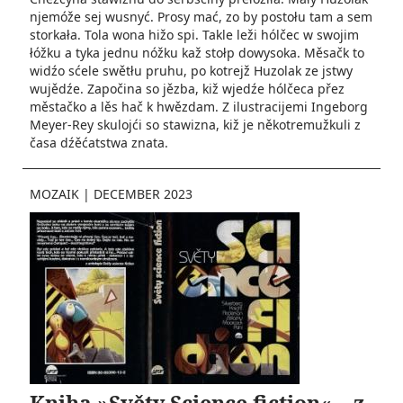
njemóže sej wusnyć. Prosy mać, zo by postołu tam a sem
storkała. Tola wona hižo spi. Takle leži hólčec w swojim
łóžku a tyka jednu nóžku kaž stołp dowysoka. Měsačk to
widźo sćele swětłu pruhu, po kotrejž Huzolak ze jstwy
wujědźe. Započina so jězba, kiž wjedźe hólčeca přez
městačko a lěs hač k hwězdam. Z ilustracijemi Ingeborg
Meyer-Rey skulojći so stawizna, kiž je někotremužkuli z
časa dźěćatstwa znata.
MOZAIK
|
DECEMBER 2023