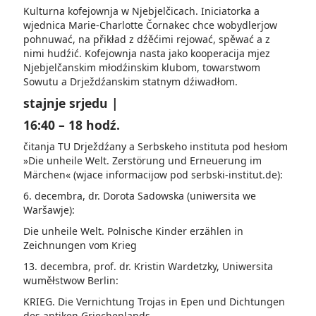
Kulturna kofejownja w Njebjelčicach. Iniciatorka a
wjednica Marie-Charlotte Čornakec chce wobydlerjow
pohnuwać, na přikład z dźěćimi rejować, spěwać a z
nimi hudźić. Kofejownja nasta jako kooperacija mjez
Njebjelčanskim młodźinskim klubom, towarstwom
Sowutu a Drjež­dźanskim statnym dźiwadłom.
stajnje srjedu |
16:40 – 18 hodź.
čitanja TU Drježdźany a Serbskeho instituta pod hesłom
»Die unheile Welt. Zerstörung und Erneuerung im
Märchen« (wjace­ informacijow pod serbski-institut.de):
6. decembra, dr. Dorota Sadowska (uniwersita we
Waršawje):
Die unheile Welt. Polnische Kinder erzählen in
Zeichnungen vom Krieg
13. decembra, prof. dr. Kristin Wardetzky, Uniwersita
wuměłstwow Berlin:
KRIEG. Die Vernichtung Trojas in Epen und Dichtungen
des antiken Griechenlands