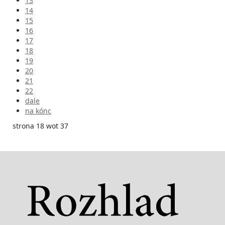
13
14
15
16
17
18
19
20
21
22
dale
na kónc
strona 18 wot 37