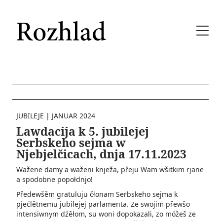
JUBILEJE
|
JANUAR 2024
Lawdacija k 5. jubilejej
Serbskeho sejma w
Njebjelčicach, dnja 17.11.2023
Wažene damy a waženi knježa, přeju Wam wšitkim rjane
a spodobne popołdnjo!
Předewšěm gratuluju čłonam Serbskeho sejma k
pjećlětnemu jubilejej parlamenta. Ze swojim přewšo
intensiwnym dźěłom, su woni dopokazali, zo móžeš ze