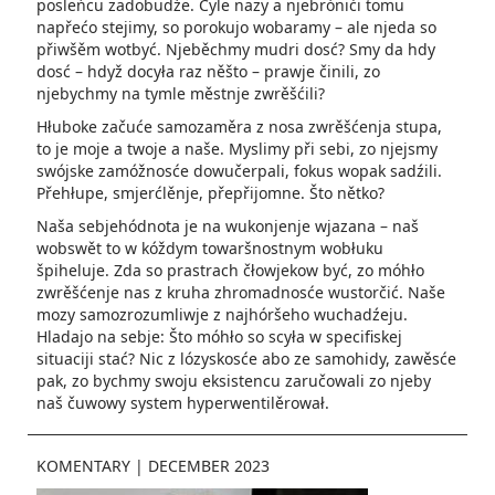
posleńcu zadobudźe. Cyle nazy a njebrónići tomu
napřećo stejimy, so porokujo wobaramy – ale njeda so
přiwšěm wotbyć. Njeběchmy mudri dosć? Smy da hdy
dosć – hdyž docyła raz něšto – prawje činili, zo
njebychmy na tymle městnje zwrěšćili?
Hłuboke začuće samozaměra z nosa zwrěšćenja stupa,
to je moje a twoje a naše. Myslimy při sebi, zo njejsmy
swójske zamóžnosće dowučerpali, fokus wopak sadźili.
Přehłupe, smjerćlěnje, přepřijomne. Što nětko?
Naša sebjehódnota je na wukonjenje wjazana – naš
wobswět to w kóždym towaršnostnym wobłuku
špiheluje. Zda so prastrach čłowjekow być, zo móhło
zwrěšćenje nas z kruha zhromadnosće wustorčić. Naše
mozy samozrozumliwje z najhóršeho wuchadźeju.
Hladajo na sebje: Što móhło so scyła w specifiskej
situaciji stać? Nic z lózyskosće abo ze samohidy, zawěsće
pak, zo bychmy swoju eksistencu zaručowali zo njeby
naš čuwowy system hyperwentilěrował.
KOMENTARY
|
DECEMBER 2023