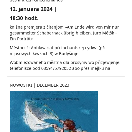
12. januara 2024 |
18:30 hodź.
knižna premjera z čitanjom »Am Ende wird von mir nur
gesammelter Schabernack übrig bleiben. Juro Mětšk –
Ein Porträt«,
Městnosć: Antikwariat při tachantskej cyrkwi (při
mjasowych ławkach 3) w Budyšinje
Wobmjezowaneho městna dla prosymy wo přizjewjenje:
telefonisce pod 03591/5792052 abo přez mejlku na
NOWOSTKI
|
DECEMBER 2023