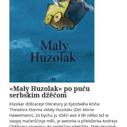
»Mały Huzolak« po puću
serbskim dźěćom
Klasikar dźěćaceje literatury je bjezdwěla kniha
Theodora Storma «Mały Huzolak» (Der kleine
Häwelmann). Zo bychu ju dźěći wot 4 lět nětko tež w
swojej maćeršćinje měli, je awtorka a přełožerka Andreje
Chěžcyna stawiznu do serbšćiny přełožiła. Mały Huzolak