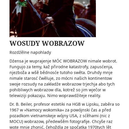
WOSUDY WOBRAZOW
Rozdźělne napohlady
Dźensa je wuprajenje MÓC WOBRAZOW nimale wobrot.
Fungujo za temy, kaž přirodne katastrofy, zapusćenja,
njezboža a wšě bědnosće tutoho swěta. Druhdy mnje
nimale starosć čwěluje, zo mócni našich kontinentow
swoje rozsudy na zakładźe wobrazow trjechja abo tych
pohibliwych wobrazow dla, kotrež so jim wječor w
telewiziji pokazaju. Nimo woprawdźiteje reality.
Dr. B. Beiler, profesor estetiki na HGB w Lipsku, zaběra so
1967 w »Namocy wokomika« za powójnski čas a před
pozadkom vietnamskeje wójny USA, z sćěhami (nic z
MOCU) wobrazow, předewšěm fotografije. Chcyše raz
wote mnje zhonić, čehoždla ze spočatka 1970tych lět