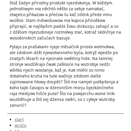
štož žadyn přirodny produkt njezdokonja. W kóždym
jednotliwym ma něchtó něšto za sebje namakać,
stwjelco přikazow a přećow tu kaž zdónk přede mnu
wulěze. Stam indiwiduwow ma kopica přinoškow
připrajić, w najlěpšim padźe žiwu diskusiju zahajić a so
z dźělom mjezsobneje rozmołwy stać, kotraž skónčnje na
wosobinskich začućach bazuje.
Pytajo za prašakami njeje měsačnik prosta wotmołwa,
ale zdobom dźěl njewotwisneho byća, kotryž wjedźe po
znatych lěsach na njeznate swětliny hole. Na tamnej
stronje wudźěrajo čwak zašłosće na wutrobje sedźi:
wšitko njech wostanje, kaž je. Kak móhli so nimo
dotalneho kruha na tute wašnje zdobom dalše
zajimowane hłowy docpěć? Štó ma namjet polěpšenja a
koho tajki časopis w dźensnišim morju bjezkónčneho
raja medijow hišće puta? Što na powjerchu wone linki
wuzběhuje a štó sej dźensa zwěri, so z cyłeje wutroby
zanurić?
start
wróćo