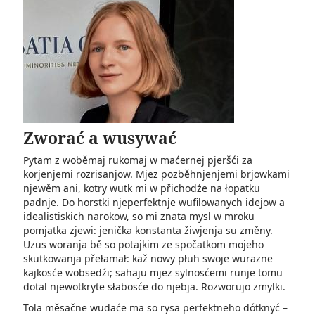
Zworać a wusywać
Pytam z woběmaj rukomaj w maćernej pjeršći za
korjenjemi rozrisanjow. Mjez pozběhnjenjemi brjowkami
njewěm ani, kotry wutk mi w přichodźe na łopatku
padnje. Do horstki njeperfektnje wufilowanych idejow a
idealistiskich narokow, so mi znata mysl w mroku
pomjatka zjewi: jenička konstanta žiwjenja su změny.
Uzus woranja bě so potajkim ze spočatkom mojeho
skutkowanja přełamał: kaž nowy płuh swoje wurazne
kajkosće wobsedźi; sahaju mjez sylnosćemi runje tomu
dotal njewotkryte słabosće do njebja. Rozworujo zmylki.
Tola měsačne wudaće ma so rysa perfektneho dótknyć –