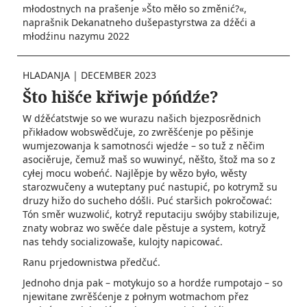
młodostnych na prašenje »Što měło so změnić?«,
naprašnik Dekanatneho dušepastyrstwa za dźěći a
młodźinu nazymu 2022
HLADANJA
|
DECEMBER 2023
Što hišće křiwje póńdźe?
W dźěćatstwje so we wurazu našich bjezposrědnich
přikładow wobswědčuje, zo zwrěšćenje po pěšinje
wumjezowanja k samotnosći wjedźe – so tuž z něčim
asociěruje, čemuž maš so wuwinyć, něšto, štož ma so z
cyłej mocu wobeńć. Najlěpje by wězo było, wěsty
starozwučeny a wuteptany puć nastupić, po kotrymž su
druzy hižo do sucheho dóšli. Puć staršich pokročować:
Tón směr wuzwolić, kotryž reputaciju swójby stabilizuje,
znaty wobraz wo swěće dale pěstuje a system, kotryž
nas tehdy socializowaše, kulojty napicować.
Ranu prjedownistwa předčuć.
Jednoho dnja pak – motykujo so a hordźe rumpotajo – so
njewitane zwrěšćenje z połnym wotmachom přez