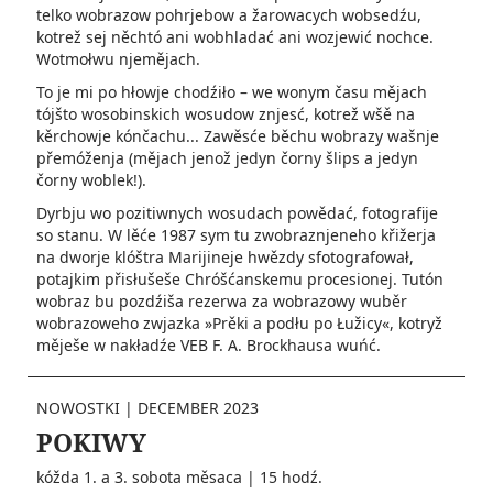
telko wobrazow pohrjebow a žarowacych wobsedźu,
kotrež sej něchtó ani wobhladać ani wozjewić nochce.
Wotmołwu njemějach.
To je mi po hłowje chodźiło – we wonym času mějach
tójšto wosobinskich wosudow znjesć, kotrež wšě na
kěrchowje kónčachu... Zawěsće běchu wobrazy wašnje
přemóženja (mějach jenož jedyn čorny šlips a jedyn
čorny woblek!).
Dyrbju wo pozitiwnych wosudach powědać, fotografije
so stanu. W lěće 1987 sym tu zwobraznjeneho křižerja
na dworje klóštra Marijineje hwězdy sfotografował,
potajkim přisłušeše Chróšćanskemu procesionej. Tutón
wobraz bu pozdźiša rezerwa za wobrazowy wuběr
wobrazoweho zwjazka »Prěki a podłu po Łužicy«, kotryž
měješe w nakładźe VEB F. A. Brockhausa wuńć.
NOWOSTKI
|
DECEMBER 2023
POKIWY
kóžda 1. a 3. sobota měsaca | 15 hodź.