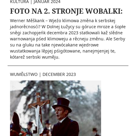
KULTURA
|
JANUAR 2024
FOTO NA 2. STRONJE WOBALKI:
Werner Měškank – Wjeźo klimowa změna k serbskej
jadnorěcnosći? W Dolnej Łužycy su góruce mroze a śopłe
sněgi zachopjeńk decembra 2023 statkowali kaž slědne
warnowanja pśed klimoweju a rěcneju změnu. Ale Serby
su na gluku na take njewócakane wjedrowe
wustatkowanja lěpjej pśigótowane, nanejmjenjej te,
kótarež serbski wuměju.
WUMĚŁSTWO
|
DECEMBER 2023