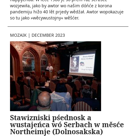
wozjewiła, jako by awtor wo našim dóńće z korona
pandemiju hižo 40 lět prjedy wědźał. Awtor wopokazuje
so tu jako »wěcywustojny« wěšćer.
MOZAIK
|
DECEMBER 2023
Stawizniski pśednosk a
wustajeńca wó Serbach w měsće
Northeimje (Dolnosakska)