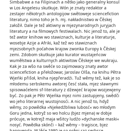
Simbabwe a na Filipinach a nětko jako generalny konsul
w Los Angelesu skutkuje. Wón je znaty redaktor a
zestajer někotrych antologijow swětoweje sciencefiction
literatury, nimo toho je h. mj. nakładnistwo w Čěskej
załožił. Dale je tež aktiwny w mjezynarodnych juryjach
literatury a na filmowych festiwalach. Nic jenož to, ale je
tež awtor knihow wo stawiznach, kulturje a literaturje,
wosebje Azije a Afriki, kaž tež wo stawiznach
mjezsobnych poćahow krajow zwonka Europy k Čěskej
zemi. Zdobom skutkuje jako kurator wustajeńcow
wuměłstwa a kulturnych aktiwitow Čěskeje we wukraju.
Kak je za wšo na swěće so zajimowacy znaty awtor
sciencefiction a přełožowar, Jaroslav Olša, na knihu Pětra
Wjeńki přišoł, kniha njepřeradźi. Tuž wěmy tež, kak je so
młodemu serbskemu awtorej česć stała, mjez sławnymi
spisowaćelemi sf-literatury z dźewjeć krajow wozjewjeny
być. Zo pak je Pětr Wjeńka mjez nimi zastupjeny, swědči
wo jeho literarnej wustojnosći. A nic jenož to, hdyž
wěmy, zo powědka »Njekedźbliwa lubosć« wo młodym
Goru jedna, kotryž so wo holcu (bjez mjena) w dobje
prócuje, w kotrejž maja wšitcy ludźo »dychanske maski«
nosyć. Powědka skónči – kaž wěmy – tragisce, bjez
happyenda. W lěće 1980 je so prěni raz serbsce