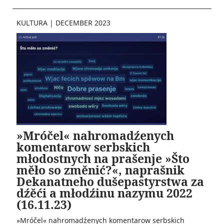
KULTURA
|
DECEMBER 2023
»Mróčel« nahromadźenych
komentarow serbskich
młodostnych na prašenje »Što
měło so změnić?«, naprašnik
Dekanatneho dušepastyrstwa za
dźěći a młodźinu nazymu 2022
(16.11.23)
»Mróčel« nahromadźenych komentarow serbskich