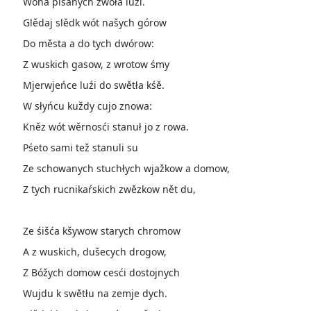
Wóna pisanych zwoła luźi.
Glědaj slědk wót našych górow
Do města a do tych dwórow:
Z wuskich gasow, z wrotow śmy
Mjerwjeńce luźi do swětła kśě.
W słyńcu kuždy cujo znowa:
Kněz wót wěrnosći stanuł jo z rowa.
Pśeto sami tež stanuli su
Ze schowanych stuchłych wjažkow a domow,
Z tych rucnikaŕskich zwězkow nět du,
Ze śišća kšywow starych chromow
A z wuskich, dušecych drogow,
Z Bóžych domow cesći dostojnych
Wujdu k swětłu na zemje dych.