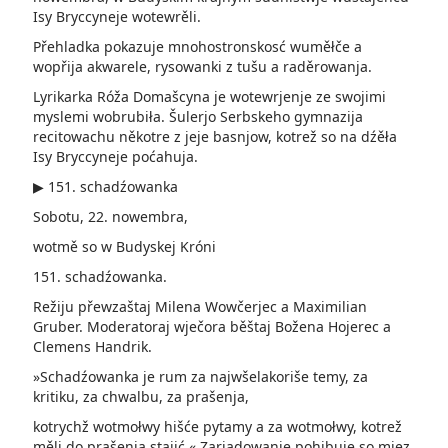
Isy Bryccyneje wotewrěli.
Přehladka pokazuje mnohostronskosć wuměłče a
wopřija akwarele, rysowanki z tušu a raděrowanja.
Lyrikarka Róža Domašcyna je wotewrjenje ze swojimi
myslemi wobrubiła. Šulerjo Serbskeho gymnazija
recitowachu někotre z jeje basnjow, kotrež so na dźěła
Isy Bryccyneje poćahuja.
▶ 151. schadźowanka
Sobotu, 22. nowembra,
wotmě so w Budyskej Króni
151. schadźowanka.
Režiju přewzaštaj Milena Wowčerjec a Maximilian
Gruber. Moderatoraj wječora běštaj Božena Hojerec a
Clemens Handrik.
»Schadźowanka je rum za najwšelakoriše temy, za
kritiku, za chwalbu, za prašenja,
kotrychž wotmołwy hišće pytamy a za wotmołwy, kotrež
měli do prašenja stajić.« Zarjadowanje pohibuje so mjez