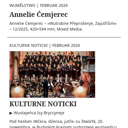
WUMĚŁSTWO
|
FEBRUAR 2026
Annelie Ćemjerec
Annelie Ćemjerec – »Wutrobne Přeprošenje, Zajutřišim«
– 12/2025, 420×594 mm, Mixed Media.
KULTURNE NOTICKI
|
FEBRUAR 2026
KULTURNE NOTICKI
▶ Wustajeńca Isy Bryccyneje
Pod hesłom ›Wčera, dźensa, jutře‹ su štwórtk, 20.
nowembra, w Budyskim krajnym sudnistwje wustajeńcu