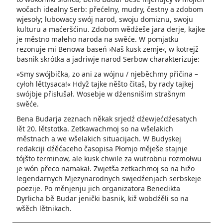
wočach idealny Serb: přećelny, mudry, čestny a zdobom
wjesoły; lubowacy swój narod, swoju domiznu, swoju
kulturu a maćeršćinu. Zdobom wědźeše jara derje, kajke
je městno małeho naroda na swěće. W pomjatku
rezonuje mi Benowa baseń ›Naš kusk zemje‹, w kotrejž
basnik skrótka a jadriwje narod Serbow charakterizuje:
»Smy swójbička, zo ani za wójnu / njeběchmy přičina –
cyłoh lěttysaca!« Hdyž tajke něšto čitaš, by rady tajkej
swójbje přisłušał. Wosebje w dźensnišim strašnym
swěće.
Bena Budarja zeznach někak srjedź dźewjećdźesatych
lět 20. lětstotka. Zetkawachmoj so na wšelakich
městnach a we wšelakich situacijach. W Budyskej
redakciji dźěćaceho časopisa Płomjo měješe stajnje
tójšto terminow, ale kusk chwile za wutrobnu rozmołwu
je wón přeco namakał. Zwjetša zetkachmoj so na hižo
legendarnych Mjezynarodnych swjedźenjach serbskeje
poezije. Po měnjenju jich organizatora Benedikta
Dyrlicha bě Budar jenički basnik, kiž wobdźěli so na
wšěch lětnikach.