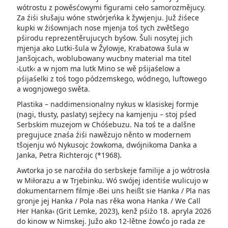
wótrostu z powěsćowymi figurami ceło samorozmějucy.
Za źiśi słušaju wóne stwórjeńka k žywjenju. Juž źiśece
kupki w źiśownjach nose mjenja toś tych zwětšego
pśirodu reprezentěrujucych byśow. Šuli nosytej jich
mjenja ako Lutki-šula w Žylowje, Krabatowa šula w
Janšojcach, woblubowany wucbny material ma titel
›Lutk‹ a w njom ma lutk Mino se wě pśijaśelow a
pśijaśelki z toś togo pódzemskego, wódnego, luftowego
a wognjowego swěta.
Plastika – naddimensionalny nykus w klasiskej formje
(nagi, tłusty, paslaty) sejźecy na kamjenju – stoj pśed
Serbskim muzejom w Chóśebuzu. Na toś te a dalšne
pregujuce znaśa źiśi nawězujo něnto w modernem
tšojenju wó Nykusojc źowkoma, dwójnikoma Danka a
Janka, Petra Richterojc (*1968).
Awtorka jo se naroźiła do serbskeje familije a jo wótrosła
w Miłorazu a w Trjebinku. Wó swójej identiśe wulicujo w
dokumentarnem filmje ›Bei uns heißt sie Hanka / Pla nas
gronje jej Hanka / Pola nas rěka wona Hanka / We Call
Her Hanka‹ (Grit Lemke, 2023), kenž pśiźo 18. apryla 2026
do kinow w Nimskej. Južo ako 12-lětne źowćo jo rada ze