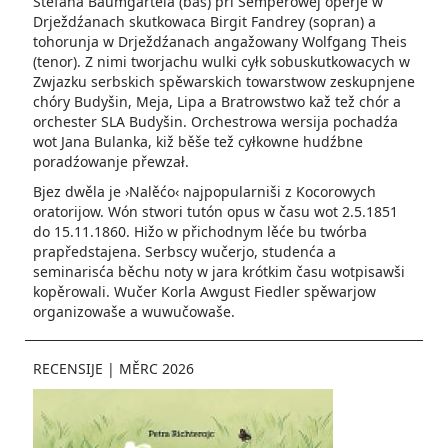
Stefana Baumgärtela (bas) při Semperowej operje w
Drježdźanach skutkowaca Birgit Fandrey (sopran) a
tohorunja w Drježdźanach angažowany Wolfgang Theis
(tenor). Z nimi tworjachu wulki cyłk sobuskutkowacych w
Zwjazku serbskich spěwarskich towarstwow zeskupnjene
chóry Budyšin, Meja, Lipa a Bratrowstwo kaž tež chór a
orchester SLA Budyšin. Orchestrowa wersija pochadźa
wot Jana Bulanka, kiž běše tež cyłkowne hudźbne
poradźowanje přewzał.
Bjez dwěla je ›Nalěćo‹ najpopularniši z Kocorowych
oratorijow. Wón stwori tutón opus w času wot 2.5.1851
do 15.11.1860. Hižo w přichodnym lěće bu twórba
prapředstajena. Serbscy wučerjo, studenća a
seminarisća běchu noty w jara krótkim času wotpisawši
kopěrowali. Wučer Korla Awgust Fiedler spěwarjow
organizowaše a wuwučowaše.
RECENSIJE
|
MĚRC 2026