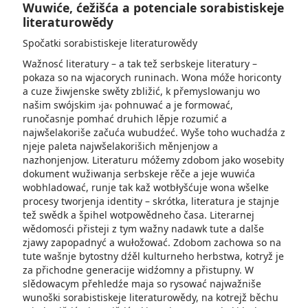
Wuwiće, ćežišća a potenciale sorabistiskeje
literaturowědy
Spočatki sorabistiskeje literaturowědy
Wažnosć literatury – a tak tež serbskeje literatury –
pokaza so na wjacorych runinach. Wona móže horiconty
a cuze žiwjenske swěty zbližić, k přemyslowanju wo
našim swójskim ›ja‹ pohnuwać a je formować,
runočasnje pomhać druhich lěpje rozumić a
najwšelakoriše začuća wubudźeć. Wyše toho wuchadźa z
njeje paleta najwšelakorišich měnjenjow a
nazhonjenjow. Literaturu móžemy zdobom jako wosebity
dokument wužiwanja serbskeje rěče a jeje wuwića
wobhladować, runje tak kaž wotbłyšćuje wona wšelke
procesy tworjenja identity – skrótka, literatura je stajnje
tež swědk a špihel wotpowědneho časa. Literarnej
wědomosći přisteji z tym wažny nadawk tute a dalše
zjawy zapopadnyć a wułožować. Zdobom zachowa so na
tute wašnje bytostny dźěl kulturneho herbstwa, kotryž je
za přichodne generacije widźomny a přistupny. W
slědowacym přehledźe maja so rysować najwažniše
wunoški sorabistiskeje literaturowědy, na kotrejž běchu