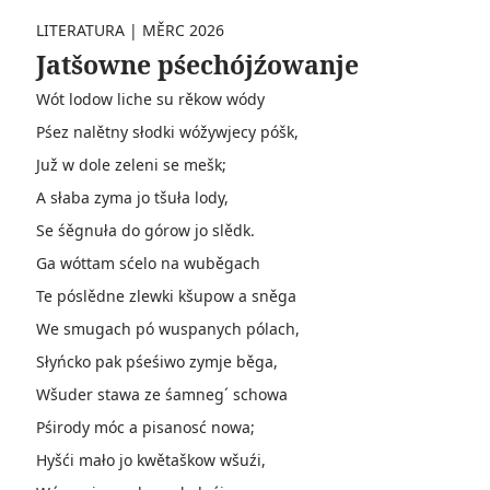
LITERATURA
|
MĚRC 2026
Jatšowne pśechójźowanje
Wót lodow liche su rěkow wódy
Pśez nalětny słodki wóžywjecy póšk,
Juž w dole zeleni se mešk;
A słaba zyma jo tšuła lody,
Se śěgnuła do górow jo slědk.
Ga wóttam sćelo na wuběgach
Te póslědne zlewki kšupow a sněga
We smugach pó wuspanych pólach,
Słyńcko pak pśeśiwo zymje běga,
Wšuder stawa ze śamneg´ schowa
Pśirody móc a pisanosć nowa;
Hyšći mało jo kwětaškow wšuźi,