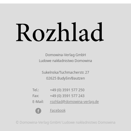
Domowina-Verlag GmbH
Ludowe nakładnistwo Domowina
Sukelnska/Tuchmacherstr. 27
02625 Budyšin/Bautzen
Tel.:
+49 (0) 3591 577 250
Fax:
+49 (0) 3591 577 243
E-Mail:
rozhlad@domowina-verlag.de
Facebook
© Domowina-Verlag GmbH/ Ludowe nakładnistwo Domowina