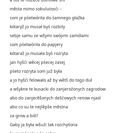
města mimo sobulutosći –
som je pśetwóriła do śamnego głažka
kótaryž jo musał byś rozbity
sebje samu ze wšymi swójimi zamólami
som pśetwóriła do papjery
kótaraž jo musała byś rozryta
jan hyšći wěcej pśecej zasej
pśeto rozryta som juž była
a jo hyšći felowało až by wětš do togo duł
a wšykne te kusacki do zanjeroźonych zagrodow
abo do zanjerěšonych dešćowych renow njasł
abo co su te nejlěpše městna
za gniw a ból?
Gaby ja była wšuźi tak rozchyśona