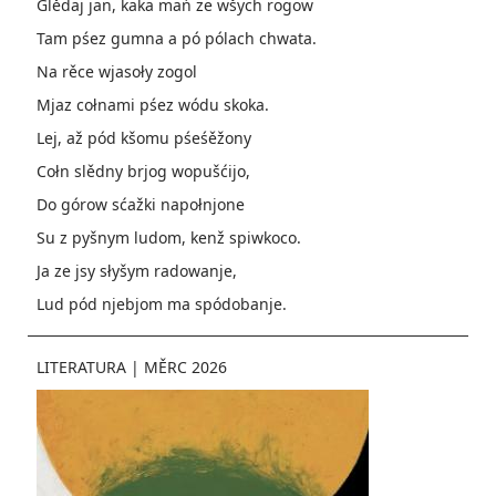
Glědaj jan, kaka mań ze wšych rogow
Tam pśez gumna a pó pólach chwata.
Na rěce wjasoły zogol
Mjaz cołnami pśez wódu skoka.
Lej, až pód kšomu pśeśěžony
Cołn slědny brjog wopušćijo,
Do górow sćažki napołnjone
Su z pyšnym ludom, kenž spiwkoco.
Ja ze jsy słyšym radowanje,
Lud pód njebjom ma spódobanje.
LITERATURA
|
MĚRC 2026