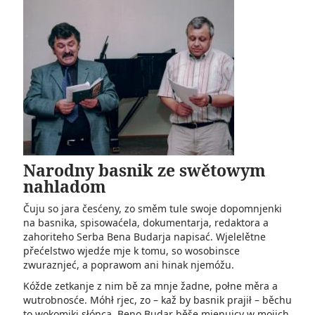
Narodny basnik ze swětowym
nahladom
Čuju so jara česćeny, zo směm tule swoje dopomnjenki
na basnika, spisowaćela, dokumentarja, redaktora a
zahoriteho Serba Bena Budarja napisać. Wjelelětne
přećelstwo wjedźe mje k tomu, so wosobinsce
zwuraznjeć, a poprawom ani hinak njemóžu.
Kóžde zetkanje z nim bě za mnje žadne, połne měra a
wutrobnosće. Móhł rjec, zo – kaž by basnik prajił – běchu
to wokomiki słónca, Beno Budar běše mjenujcy w mojich