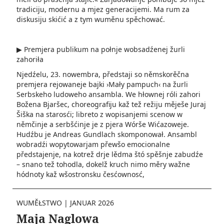
tradiciju, modernu a mjez generacijemi. Ma rum za
diskusiju skićić a z tym wuměnu spěchować.
▶ Premjera publikum na połnje wobsadźenej žurli
zahoriła
Njedźelu, 23. nowembra, předstaji so němskorěčna
premjera rejowaneje bajki ›Mały pampuch‹ na žurli
Serbskeho ludoweho ansambla. We hłownej róli zahori
Božena Bjaršec, choreografiju kaž tež režiju měješe Juraj
Šiška na starosći; libreto z wopisanjemi scenow w
němčinje a serbšćinje je z pjera Wórše Wićazoweje.
Hudźbu je Andreas Gundlach skomponował. Ansambl
wobradźi wopytowarjam přewšo emocionalne
předstajenje, na kotrež drje lědma štó spěšnje zabudźe
– snano tež tohodla, dokelž kruch nimo měry wažne
hódnoty kaž wšostronsku česćownosć,
WUMĚŁSTWO
|
JANUAR 2026
Maja Naglowa