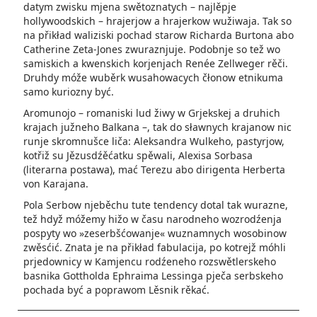
datym zwisku mjena swětoznatych – najlěpje
hollywoodskich – hrajerjow a hrajerkow wužiwaja. Tak so
na přikład waliziski pochad starow Richarda Burtona abo
Catherine Zeta-Jones zwuraznjuje. Podobnje so tež wo
samiskich a kwenskich korjenjach Renée Zellweger rěči.
Druhdy móže wuběrk wusahowacych čłonow etnikuma
samo kuriozny być.
Aromunojo – romaniski lud žiwy w Grjekskej a druhich
krajach južneho Balkana –, tak do sławnych krajanow nic
runje skromnušce liča: Aleksandra Wulkeho, pastyrjow,
kotřiž su Jězusdźěćatku spěwali, Alexisa Sorbasa
(literarna postawa), mać Terezu abo dirigenta Herberta
von Karajana.
Pola Serbow njeběchu tute tendency dotal tak wurazne,
tež hdyž móžemy hižo w času narodneho wozrodźenja
pospyty wo »zeserbšćowanje« wuznamnych wosobinow
zwěsćić. Znata je na přikład fabulacija, po kotrejž móhli
prjedownicy w Kamjencu rodźeneho rozswětlerskeho
basnika Gottholda Ephraima Lessinga pječa serbskeho
pochada być a poprawom Lěsnik rěkać.