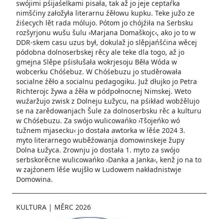
swójimi pśijaśelkami pisała, tak až jo jeje ceptaŕka
nimšćiny załožyła literarnu źěłowu kupku. Teke južo ze
źiśecych lět rada mólujo. Pótom jo chójźiła na Serbsku
rozšyrjonu wušu šulu ›Marjana Domaškojc‹, ako jo to w
DDR-skem casu uzus był, dokulaž jo slěpjańšćina wěcej
pódobna dolnoserbskej rěcy ale teke dla togo, až jo
gmejna Slěpe pśisłušała wokrjesoju Běła Wóda w
wobcerku Chóśebuz. W Chóśebuzu jo studěrowała
socialne źěło a socialnu pedagogiku. Juž dłujko jo Petra
Richterojc žywa a źěła w pódpołnocnej Nimskej. Weto
wuźaržujo zwisk z Dolneju Łužycu, na pśikład wobźělujo
se na zarědowanjach Šule za dolnoserbsku rěc a kulturu
w Chóśebuzu. Za swójo wulicowańko ›Tšojeńko wó
tužnem mjasecku‹ jo dostała awtorka w lěśe 2024 3.
myto literarnego wuběźowanja domowinskeje župy
Dolna Łužyca. Zrownju jo dostała 1. myto za swójo
serbskorěcne wulicowańko ›Danka a Janka‹, kenž jo na to
w zajźonem lěśe wujšło w Ludowem nakładnistwje
Domowina.
KULTURA
|
MĚRC 2026