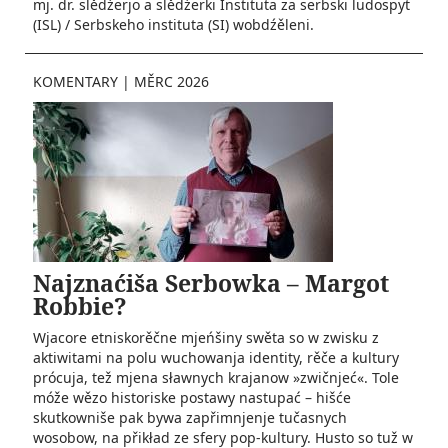
mj. dr. slědźerjo a slědźerki Instituta za serbski ludospyt
(ISL) / Serbskeho instituta (SI) wobdźěleni.
KOMENTARY
|
MĚRC 2026
Najznaćiša Serbowka – Margot
Robbie?
Wjacore etniskorěčne mjeńšiny swěta so w zwisku z
aktiwitami na polu wuchowanja identity, rěče a kultury
prócuja, tež mjena sławnych krajanow »zwičnjeć«. Tole
móže wězo historiske postawy nastupać – hišće
skutkowniše pak bywa zapřimnjenje tučasnych
wosobow, na přikład ze sfery pop-kultury. Husto so tuž w