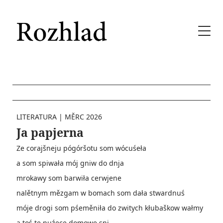
LITERATURA
|
MĚRC 2026
Ja papjerna
Ze corajšneju pógóršotu som wócuśeła
a som spiwała mój gniw do dnja
mrokawy som barwiła cerwjene
nalětnym mězgam w bomach som dała stwardnuś
móje drogi som pśeměniła do zwitych kłubaškow wałmy
a toś te nuźece domowe sni