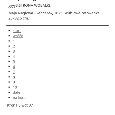
ýýýý3.STRONA WOBALKI:
Maja Naglowa – »schere«, 2025. Wuhlowa rysowanka,
25×32,5 cm.
start
wróćo
1
2
3
4
5
6
7
8
9
10
dale
na kónc
strona 3 wot 37