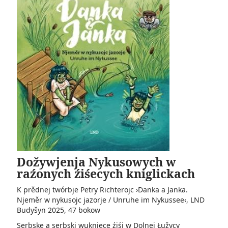
Dožywjenja Nykusowych w
raźonych źiśecych kniglickach
K prědnej twórbje Petry Richterojc ›Danka a Janka.
Njeměr w nykusojc jazorje / Unruhe im Nykussee‹, LND
Budyšyn 2025, 47 bokow­
Serbske a serbski wuknjece źiśi w Dolnej Łužycy