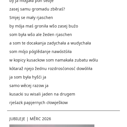
by ja mógała pón sebje
zasej samu gromadu zběraś?
Smjej se mały rjaschen
by mója maś groniła wšo zasej buźo
som była wšo ale žeden rjaschen
a som te docakanja zadychała a wudychała
som mójo póglědanje nawóstśiła
w kopicy kusackow som namakała zubatu wólu
kótaraž njejo žednu rozdrosćonosć dowóliła
ja som była hyšći ja
samo wěcej razow ja
kusacki su wisali jaden na drugem
rjeśazk papjernych cłowješkow
JUBILEJE
|
MĚRC 2026