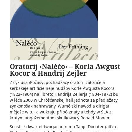
Oratorij ›Nalěćo‹ – Korla Awgust
Kocor a Handrij Zejler
Z cyklusa ›Počasy‹ pochadźacy oratorij załožićela
serbskeje artificielneje hudźby Korle Awgusta Kocora
(1822–1904) na libreto Handrija Zejlerja (1804–1872) bu
w lěće 2000 w Chróšćanskej hali Jednota za předležacy
zynkonošak nahrawany. Wuměłski nawod a dirigat
měješe w tu- a wukraju připó-znaty a tehdy w SLA z
krutym angažementom skutkowacy Ronald Monem.
Solistiski kwartet tworjachu nimo Tanje Donatec (alt) a