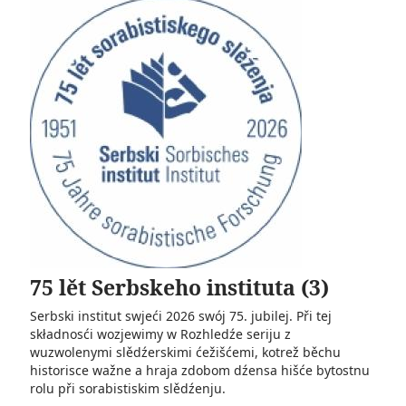
75 lět Serbskeho instituta (3)
Serbski institut swjeći 2026 swój 75. jubilej. Při tej
składnosći wozjewimy w Rozhledźe seriju z
wuzwolenymi slědźerskimi ćežišćemi, kotrež běchu
historisce wažne a hraja zdobom dźensa hišće bytostnu
rolu při sorabistiskim slědźenju.