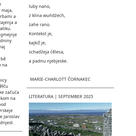
e
luby nano,
y maja,
z klina wuńdźech,
rbami a
tajenja a
zahe rano.
atiku.
Kontekst je,
u gmejnje
odniny
kajkiž je,
maj
schadźeja ćělesa,
 bě
a padnu njebjeske.
w na
MARIE-CHARLOTT ČORNAKEC
nicy
ěłču
ke začuća
LITERATURA
|
SEPTEMBER 2025
nikom na
pod
rskeje
je Jaroslav
dnjesł.