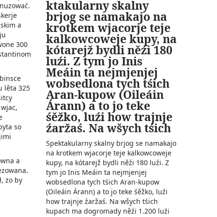
ktakularny skalny
 nuzować.
brjog se namakajo na
skerje
krotkem wjacorje teje
iskim a
ju
kalkowcoweje kupy, na
wone 300
kótarejž bydli něźi 180
stantinom
luźi. Z tym jo Inis
Meáin ta nejmjenjej
obinsce
wobsedlona tych tśich
u lěta 325
Aran-kupow (Oileáin
itcy
Árann) a to jo teke
 wjac,
śěžko, luźi how trajnje
e
źaržaś. Na wšych tśich
pyta so
jimi
Spektakularny skalny brjog se namakajo
na krotkem wjacorje teje kalkowcoweje
owna a
kupy, na kótarejž bydli něźi 180 luźi. Z
ezowana.
tym jo Inis Meáin ta nejmjenjej
, zo by
wobsedlona tych tśich Aran-kupow
(Oileáin Árann) a to jo teke śěžko, luźi
how trajnje źaržaś. Na wšych tśich
kupach ma dogromady něźi 1.200 luźi