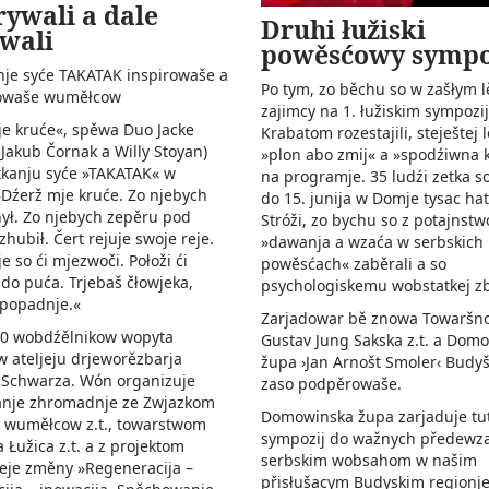
ywali a dale
Druhi łužiski
wali
powěsćowy sympo
nje syće TAKATAK inspirowaše a
Po tym, zo běchu so w zašłym l
owaše wuměłcow
zajimcy na 1. łužiskim sympozij
e kruće«, spěwa Duo Jacke
Krabatom rozestajili, steještej 
Jakub Čornak a Willy Stoyan)
»plon abo zmij« a »spodźiwna 
tkanju syće »TAKATAK« w
na programje. 35 ludźi zetka s
Dźerž mje kruće. Zo njebych
do 15. junija w Domje tysac ha
ył. Zo njebych zepěru pod
Stróži, zo bychu so z potajnst
hubił. Čert rejuje swoje reje.
»dawanja a wzaća w serbskich
 so ći mjezwoči. Połoži ći
powěsćach« zaběrali a so
do puća. Trjebaš čłowjeka,
psychologiskemu wobstatkej zbl
 popadnje.«
Zarjadowar bě znowa Towaršno
0 wobdźělnikow wopyta
Gustav Jung Sakska z.t. a Dom
w ateljeju drjeworězbarja
župa ›Jan Arnošt Smoler‹ Budyš
Schwarza. Wón organizuje
zaso podpěrowaše.
kanje zhromadnje ze Zwjazkom
Domowinska župa zarjaduje tu
h wuměłcow z.t., towarstwom
sympozij do wažnych předewz
 Łužica z.t. a z projektom
serbskim wobsahom w našim
eje změny »Regeneracija –
přisłušacym Budyskim regionje