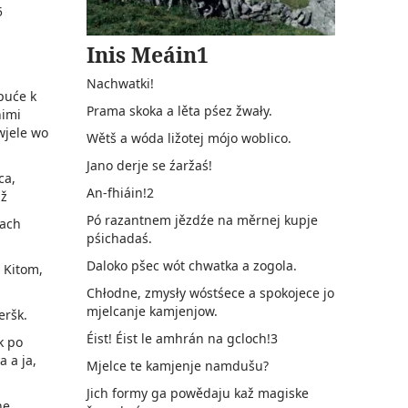
5
Inis Meáin1
Nachwatki!
puće k
Prama skoka a lěta pśez žwały.
himi
wjele wo
Wětš a wóda ližotej mójo woblico.
Jano derje se źaržaś!
ca,
An-fhiáin!2
jž
Pó razantnem jězdźe na měrnej kupje
sach
pśichadaś.
Daloko pšec wót chwatka a zogola.
 Kitom,
Chłodne, zmysły wóstśece a spokojece jo
mjelcanje kamjenjow.
eršk.
Éist! Éist le amhrán na gcloch!3
k po
a a ja,
Mjelce te kamjenje namdušu?
Jich formy ga powědaju kaž magiske
ne,