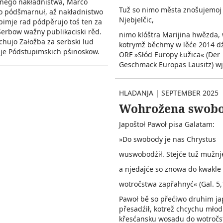
tnego nakładnistwa, Marco
Tuž so nimo města znošujemoj
jo pódšmarnuł, až nakładnistwo
Njebjelčic,
imje rad pódpěrujo toś ten za
erbow wažny publikaciski rěd.
nimo klóštra Marijina hwězda,
chujo Załožba za serbski lud
kotrymž běchmy w lěće 2014 dź
e Pódstupimskich pśinoskow.
ORF »Słód Europy Łužica« (Der
Geschmack Europas Lausitz) wje
HLADANJA
|
SEPTEMBER 2025
Wohrožena swob
Japoštoł Pawoł pisa Galatam:
»Do swobody je nas Chrystus
wuswobodźił. Stejće tuž mužnj
a njedajće so znowa do kwakle
wotročstwa zapřahnyć« (Gal. 5,
Pawoł bě so přećiwo druhim j
přesadźił, kotrež chcychu mło
křesćansku wosadu do wotročs