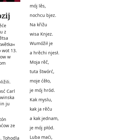
mój lěs,
zij
nochcu bjez.
Na křižu
ěće
u z
wisa Knjez.
lětsa
Wumóžił je
kwětka«
o wot 13.
a hrěchi njesł.
tow w
Moja rěč,
wom
tuta štwórć,
moje ćěło,
ižili.
je mój hród.
sć Carl
owinska
Kak myslu,
in ju
kak ja rěču
a kak jednam,
tón
aćow ze
je mój płód.
Luba maći,
. Tohodla