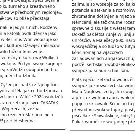
ija – inowacija. Spěchowanje
zajimuje so wosebje za to, kajk
o kulturneho a kreatiwneho
potenciale zetkanja a rozmołw
stwa w přechodnym regionje«.
zhromadne dožiwjenja mjez Se
łcow so bliže předstaja.
Němcami, ale tež chutne roze­s
nak je jedyn z nich. Rodźeny
sprawne diskusije z wěstej tem
n a katolik bydli dźensa jako
Dokelž pak lětsa runje w junij
w Berlinje. Wón wopisuje so
Chrósćicy a Malešecy 800. nar
anc kultury. Dźewjeć měsacow
woswjećištej a so ludźo w tuty
ilu hižo intensiwnje
kónčinomaj na wjacorych
u w rěčnym kursu we Wulkich
zarjadowanjach angažowachu,
wuknje. Při tym swoje korjenje
podźěl serbskich wobdźělniko
ryje. »Widźu swój přichod tu
sympoziju snadniši hač loni.
«, měni hudźbnik.
Pjatk wječor zetkachu wobdźěl
žec pochadźa z Njebjelčic.
sympozija znowa serbsku wum
ydli a dźěła jako e-hudźbnica a
Maju Naglowu, zo bychu swójs
w Lipsku. W lěće 2024 wobdźěli
a přeća z wuhlom abo z wołoj
raz na zetkanju syće TAKATAK.
papjeru skicowali. Sčinichu to 
e Wojerecach, zezna
přewodom zynkow fujary, pasty
ho režisera Mariana Joela
pišćałki ze Słowakskeje, kotryž 
(35) z Hildesheima.
Pukać wuměłsce wurjadnje pře