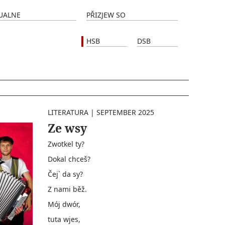
UALNE
PŘIZJEW SO
HSB
DSB
LITERATURA
|
SEPTEMBER 2025
Ze wsy
Zwotkel ty?
Dokal chceš?
Čej` da sy?
Z nami běž.
Mój dwór,
tuta wjes,