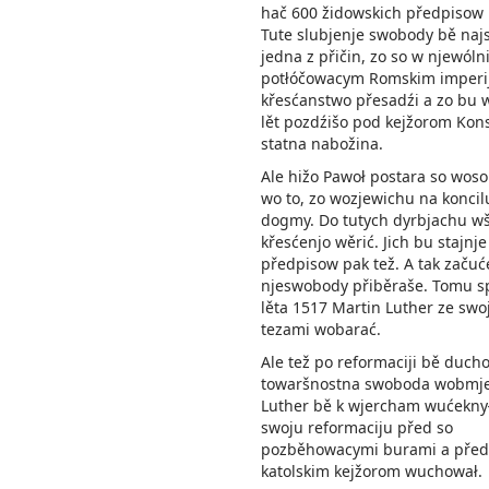
hač 600 židowskich předpisow
Tute slubjenje swobody bě naj
jedna z přičin, zo so w njewóln
potłóčowacym Romskim imperi
křesćanstwo přesadźi a zo bu 
lět pozdźišo pod kejžorom Kon
statna nabožina.
Ale hižo Pawoł postara so wos
wo to, zo wozjewichu na koncil
dogmy. Do tutych dyrbjachu wš
křesćenjo wěrić. Jich bu stajnje
předpisow pak tež. A tak začuć
njeswobody přiběraše. Tomu s
lěta 1517 Martin Luther ze swo
tezami wobarać.
Ale tež po reformaciji bě duch
towaršnostna swoboda wobmj
Luther bě k wjercham wućeknył
swoju reformaciju před so
pozběhowacymi burami a před
katolskim kejžorom wuchował.