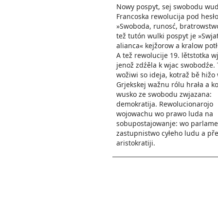
Nowy pospyt, sej swobodu wud
Francoska rewolucija pod hesł
»Swoboda, runosć, bratrowstwo
tež tutón wulki pospyt je »Swja
alianca« kejžorow a kralow po­t
A tež rewolucije 19. lětstotka 
jenož zdźěla k wjac swobodźe.
wožiwi so ideja, kotraž bě hižo 
Grjekskej wažnu rólu hrała a k
wusko ze swobodu zwjazana:
demokratija. Rewolucionarojo
wojowachu wo prawo luda na
sobupostajowanje: wo parlame
zastupnistwo cyłeho­ ludu a př
aristokratiji.