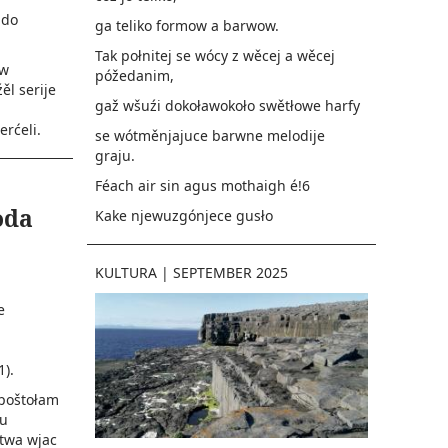
 do
ga teliko formow a barwow.
Tak połnitej se wócy z wěcej a wěcej
 w
póžedanim,
ěl serije
gaž wšuźi dokoławokoło swětłowe harfy
rćeli.
se wótměnjajuce barwne melodije
graju.
Féach air sin agus mothaigh é!6
oda
Kake njewuzgónjece gusło
KULTURA
|
SEPTEMBER 2025
e
1).
apoštołam
du
twa wjac