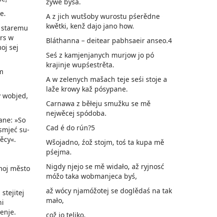
žywe byśa.
e.
A z jich wutšoby wurostu pśerědne
kwětki, kenž dajo jano how.
 staremu
rs w
Bláthanna – deitear pabhsaeir anseo.4
oj sej
Seś z kamjenjanych murjow jo pó
krajinje wupśestrěta.
m
A w zelenych mašach teje seśi stoje a
laže krowy kaž pósypane.
y wobjed,
Carnawa z běłeju smužku se mě
nejwěcej spódoba.
ane: »So
Cad é do rún?5
 smjeć su­
ěcy«.
Wšojadno, źož stojm, toś ta kupa mě
pśejma.
Nigdy njejo se mě widało, až ryjnosć
moj město
móžo taka wobmanjeca byś,
až wócy njamóžotej se doglědaś na tak
stejitej
mało,
hi
enje.
což jo teliko,