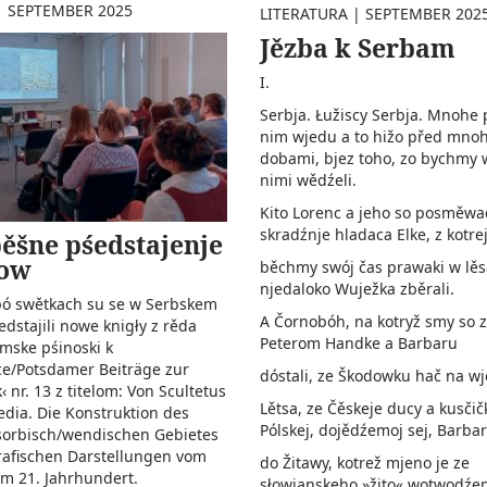
|
SEPTEMBER 2025
LITERATURA
|
SEPTEMBER 202
Jězba k Serbam
I.
Serbja. Łužiscy Serbja. Mnohe 
nim wjedu a to hižo před mno
dobami, bjez toho, zo bychmy 
nimi wědźeli.
Kito Lorenc a jeho so posměwa
skradźnje hladaca Elke, z kotre
šne pśedstajenje
łow
běchmy swój čas prawaki w lě
njedaloko Wuježka zběrali.
pó swětkach su se w Serbskem
A Čornobóh, na kotryž smy so z
dstajili nowe knigły z rěda
Peterom Handke a Barbaru
mske pśinoski k
ce/Potsdamer Beiträge zur
dóstali, ze Škodowku hač na wj
‹ nr. 13 z titelom: Von Scultetus
Lětsa, ze Čěskeje ducy a kusčič
dia. Die Konstruk­tion des
Pólskej, dojědźemoj sej, Barbar
sorbisch/wendischen Gebietes
rafischen Darstellungen vom
do Žitawy, kotrež mjeno je ze
um 21. Jahrhundert.
słowjanskeho »žito« wotwodźe