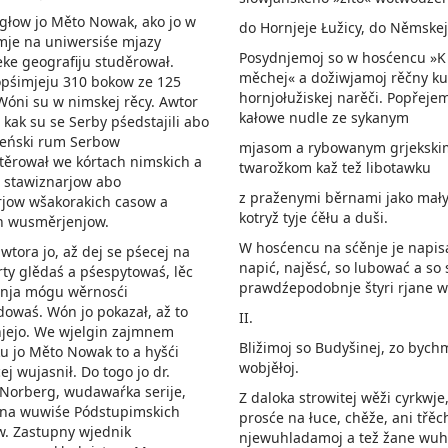
głow jo Měto Nowak, ako jo w
do Hornjeje Łužicy, do Němskej
mje na uniwersiśe mjazy
Posydnjemoj so w hosćencu »K
ke geografiju studěrował.
měchej« a dožiwjamoj rěčny ku
opśimjeju 310 bokow ze 125
hornjołužiskej narěči. Popřejem
Wóni su w nimskej rěcy. Awtor
kałowe nudle ze sykanym
 kak su se Serby pśedstajili abo
leński rum Serbow
mjasom a rybowanym grjekski
ěrował we kórtach nimskich a
twarožkom kaž tež libotawku
 stawiznarjow abo
z praženymi běrnami jako mał
arjow wšakorakich casow a
kotryž tyje ćěłu a duši.
ch wusměrjenjow.
W hosćencu na sćěnje je napis
wtora jo, až dej se pśecej na
napić, najěsć, so lubować a so
ty glědaś a pśespytowaś, lěc
prawdźepodobnje štyri rjane w
nja mógu wěrnosći
owaś. Wón jo pokazał, až to
II.
njejo. We wjelgin zajmnem
Bližimoj so Budyšinej, zo bych
 jo Měto Nowak to a hyšći
wobjěłoj.
ej wujasnił. Do togo jo dr.
Norberg, wudawaŕka serije,
Z daloka strowitej wěži cyrkwje, 
 na wuwiśe Pódstupimskich
prosće na łuce, chěže, ani třěc
w. Zastupny wjednik
njewuhladamoj a tež žane wuh