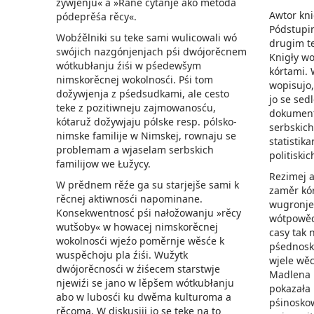
žywjenju« a »Rane cytanje ako metoda
Awtor kni
pódeprěśa rěcy«.
Pódstupi
Wobźělniki su teke sami wulicowali wó
drugim te
swójich nazgónjenjach pśi dwójorěcnem
Knigły w
wótkubłanju źiśi w pśedewšym
kórtami. 
nimskorěcnej wokolnosći. Pśi tom
wopisujo,
dožywjenja z pśedsudkami, ale cesto
jo se sed
teke z pozitiwneju zajmowanosću,
dokument
kótaruž dožywjaju pólske resp. pólsko-
serbskich
nimske familije w Nimskej, rownaju se
statistik
problemam a wjaselam serbskich
politiski
familijow we Łužycy.
Rezimej a
W prědnem rěźe ga su starjejše sami k
zaměr kór
rěcnej aktiwnosći napominane.
wugronje
Konsekwentnosć pśi nałožowanju »rěcy
wótpowěd
wutšoby« w howacej nimskorěcnej
casy tak 
wokolnosći wjeźo poměrnje wěsće k
pśednosku
wuspěchoju pla źiśi. Wužytk
wjele wěc
dwójorěcnosći w źiśecem starstwje
Madlena 
njewiźi se jano w lěpšem wótkubłanju
pokazała
abo w lubosći ku dwěma kulturoma a
pśinosko
rěcoma. W diskusiji jo se teke na to