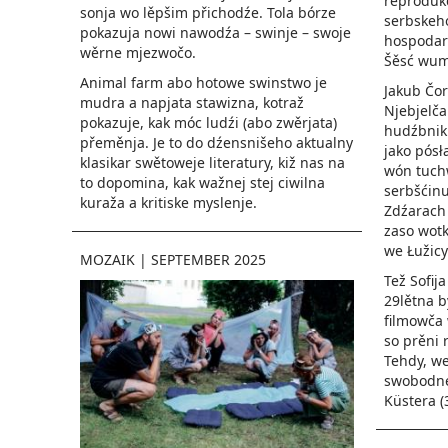
reprodukc
sonja wo lěpšim přichodźe. Tola bórze
serbskeh
pokazuja nowi nawodźa – swinje – swoje
hospodar
wěrne mjezwočo.
Šěsć wumě
Animal farm abo hotowe swinstwo je
Jakub Čor
mudra a napjata stawizna, kotraž
Njebjelča
pokazuje, kak móc ludźi (abo zwěrjata)
hudźbnik 
přeměnja. Je to do dźensnišeho aktualny
jako pósł
klasikar swětoweje literatury, kiž nas na
wón tuchw
to dopomina, kak wažnej stej ciwilna
serbšćin
kuraža a kritiske myslenje.
Zdźarach 
zaso wotk
we Łužicy
MOZAIK
|
SEPTEMBER 2025
Tež Sofija Cy
29lětna b
filmowča 
so prěni 
Tehdy, w
swobodne
Küstera­ 