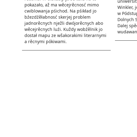
uniwersi
pokazało, až ma wěcejrěcnosć mimo
Winkler, 
cwiblowanja pśichod. Na pśikład jo
w Pódstup
bźezdźěłabnosć skerjej problem
Dolnych S
jadnorěcnych nježli dwójorěcnych abo
Dalej spě
wěcejrěcnych luźi. Kuždy wobźělnik jo
wudawanj
dostał mapu ze wšakorakimi literarnymi
a rěcnymi pókiwami.