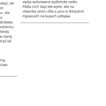
swójo wobstawne bydleńske sedło.
obyć, bě
Pódla nich dajo tek wjele, ako na
om
»twardej zemi« źěła a jano w lěśojskich
«. Ale
mjasecach na kupach póbywa.
ta
łóčowała.
wjedźechu
 Tehdy
w starej
otraž bě
nty,
ećiwo