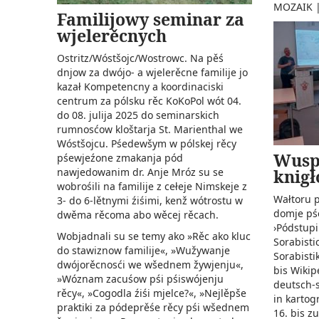
MOZAIK
Familijowy seminar za
wjelerěcnych
Ostritz/Wóstšojc/Wostrowc. Na pěś
dnjow za dwójo- a wjelerěcne familije jo
kazał Kompetencny a koordinaciski
centrum za pólsku rěc KoKoPol wót 04.
do 08. julija 2025 do seminarskich
rumnosćow kloštarja St. Marienthal we
Wóstšojcu. Pśedewšym w pólskej rěcy
Wuspě
pśewjeźone zmakanja pód
nawjedowanim dr. Anje Mróz su se
knig
wobrośili na familije z cełeje Nimskeje z
Wałtoru 
3- do 6-lětnymi źiśimi, kenž wótrostu w
domje pśe
dwěma rěcoma abo wěcej rěcach.
›Pódstupi
Wobjadnali su se temy ako »Rěc ako kluc
Sorabisti
do stawiznow familije«, »Wužywanje
Sorabistik
dwójorěcnosći we wšednem žywjenju«,
bis Wikipe
»Wóznam zacuśow pśi pśiswójenju
deutsch-
rěcy«, »Cogodla źiśi mjelce?«, »Nejlěpše
in kartog
praktiki za pódeprěśe rěcy pśi wšednem
16. bis z