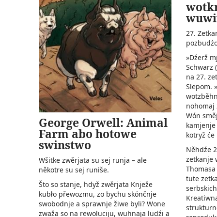
wotkr
wuwi
27. Zetka
pozbudź
»Dźerž mj
Schwarz (
na 27. ze
Slepom. »
wotzběhn
nohomaj z
Wón směje
George Orwell: Animal
kamjenje 
Farm abo hotowe
kotryž će
swinstwo
Něhdźe 2
zetkanje 
Wšitke zwěrjata su sej runja – ale
Thomasa 
někotre su sej runiše.
tute zet
Što so stanje, hdyž zwěrjata Knježe
serbskic
kubło přewozmu, zo bychu­ skónčnje
Kreatiwna
swobodnje a sprawnje žiwe byli? Wone
strukturn
zwaža so na rewoluciju, wuhnaja ludźi a