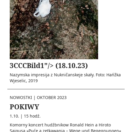
3CCCBild1"/> (18.10.23)
Nazymska impresija z Nukničanskeje skały. Foto: Hańžka
Wjeselic, 2019
NOWOSTKI
|
OKTOBER 2023
POKIWY
1.10. | 15 hodź.
Komorny koncert hudźbnikow Ronald Hein a Hiroto
Saigusa »Puće a zetkawanja – Wege und Begegnungen«