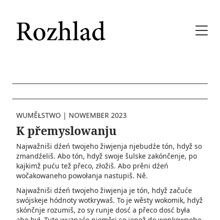
WUMĚŁSTWO
|
NOWEMBER 2023
K přemyslowanju
Najwažniši dźeń twojeho žiwjenja njebudźe tón, hdyž so
zmandźeliš. Abo tón, hdyž swoje šulske zakónčenje, po
kajkimž puću tež přeco, złožiš. Abo prěni dźeń
wočakowaneho powołanja nastupiš. Ně.
Najwažniši dźeń twojeho žiwjenja je tón, hdyž začuće
swójskeje hódnoty wotkrywaš. To je wěsty wokomik, hdyž
skónčnje rozumiš, zo sy runje dosć a přeco dosć była
abo był. Tute wuznaće njeměri so jenož do wonkow­neho