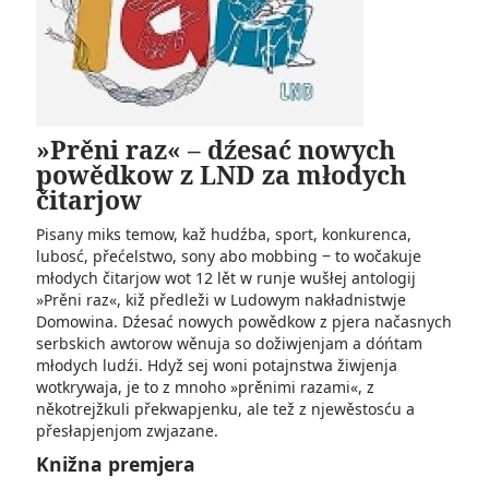
»Prěni raz« – dźesać nowych
powědkow z LND za młodych
čitarjow
Pisany miks temow, kaž hudźba, sport, konkurenca,
lubosć, přećelstwo, sony abo mobbing ‒ to wočakuje
młodych čitarjow wot 12 lět w runje wušłej antologij
»Prěni raz«, kiž předleži w Ludowym nakładnistwje
Domowina. Dźesać nowych powědkow z pjera načasnych
serbskich awtorow wěnuja so dožiwjenjam a dóńtam
młodych ludźi. Hdyž sej woni potajnstwa žiwjenja
wotkrywaja, je to z mnoho »prěnimi razami«, z
někotrejžkuli překwapjenku, ale tež z njewěstosću a
přesłapjenjom zwjazane.
Knižna premjera