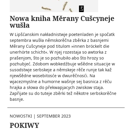
Nowa kniha Měrany Cušcyneje
wušła
W Lipšćanskim nakładnistwje poetenladen je spočatk
septembra wušła němskorěčna zběrka z basnjemi
Měrany Cušcyneje pod titulom »innen bröckelt die
unerhörte schicht«. W njej rozestaja so awtorka z
prašenjom, što je so pozhubiło abo što hrozy so
pozhubjeć. Zdobom wobkedźbuje wšědne situacije w
susodstwje serbskeje a němskeje rěče runje tak kaž
njewšědne wosebitosće w dwurěčnosći. Na
wjacezmyslne a humorne wašnje sej basnica z rěču
hrajka a słowa do překwapjacych zwiskow staja.
Zapřijate su do tuteje zběrki tež někotre serbskorěčne
basnje.
NOWOSTKI
|
SEPTEMBER 2023
POKIWY