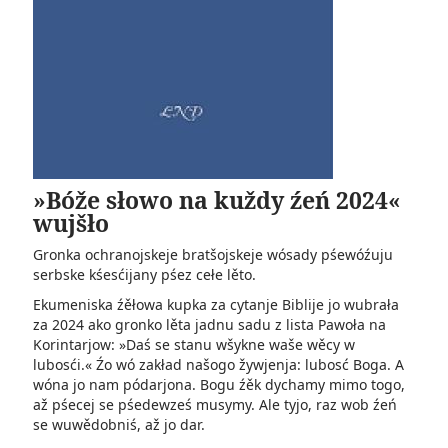
»Bóže słowo na kuždy źeń 2024«
wujšło
Gronka ochranojskeje bratšojskeje wósady pśewóźuju
serbske kśesćijany pśez cełe lěto.
Ekumeniska źěłowa kupka za cytanje Biblije jo wubrała
za 2024 ako gronko lěta jadnu sadu z lista Pawoła na
Korintarjow: »Daś se stanu wšykne waše wěcy w
lubosći.« Źo wó zakład našogo žywjenja: lubosć Boga. A
wóna jo nam pódarjona. Bogu źěk dychamy mimo togo,
až pśecej se pśedewześ musymy. Ale tyjo, raz wob źeń
se wuwědobniś, až jo dar.