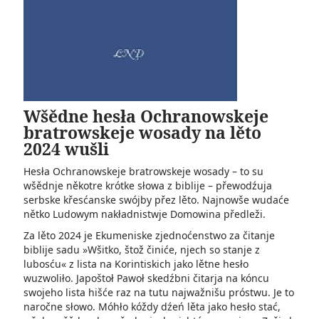
Wšědne hesła Ochranowskeje
bratrowskeje wosady na lěto
2024 wušli
Hesła Ochranowskeje bratrowskeje wosady – to su
wšědnje někotre krótke słowa z biblije – přewodźuja
serbske křesćanske swójby přez lěto. Najnowše wudaće
nětko Ludowym nakładnistwje Domowina předleži.
Za lěto 2024 je Ekumeniske zjednoćenstwo za čitanje
biblije sadu »Wšitko, štož činiće, njech so stanje z
lubosću« z lista na Korintiskich jako lětne hesło
wuzwoliło. Japoštoł Pawoł skedźbni čitarja na kóncu
swojeho lista hišće raz na tutu najwažnišu próstwu. Je to
naročne słowo. Móhło kóždy dźeń lěta jako hesło stać,