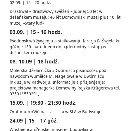
02.09. | 15 - 20 hodź.
Drastiwal – drastwowy swěźeń – Jubilej 50 lět w
dešańskem muzeju: 40 lět Domowniski muzej plus 10 lět
muzej »Stary lud«.
03.09. | 15 - 16 hodź.
Pśednosk wó žywjenju a stat­ko­wanju fararja B. ­Šwjele ku
góźbje 150. narodnego dnja (dermotny zastup) w
dešańskem muzeju
08.-10.09 | 18 hodź.
Molerska dźěłarnička »Dwórnišćo pisanosće« pod
nawodom wuměłče M. Nageloweje w Dwórnišću
inkluzije w Ra­dworju. Informacije a přizjewjenje:
projektowa managerka Domowiny Rejzka Krüge­rowa tel.
03591/ 550291,
15.09. | 19:30 - 21:30 hodź.
Oratorium »Wójna | a | ... « w SLA w Budyšinje
24.09 | 15 – 17 góź.
Wustajeńca «Žeńske, maśerje, bogowki» w