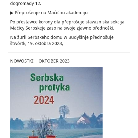
do­gromady 12.
▶ Přeprošenje na Maćičnu akademiju
Po přestawce korony dla přeprošuje stawizniska sekcija
Maćicy Serbskeje zaso na swoje zjawne přednoški.
Na žurli Serbskeho domu w Budyšinje přednošuje
štwórtk, 19. oktobra 2023,
NOWOSTKI
|
OKTOBER 2023