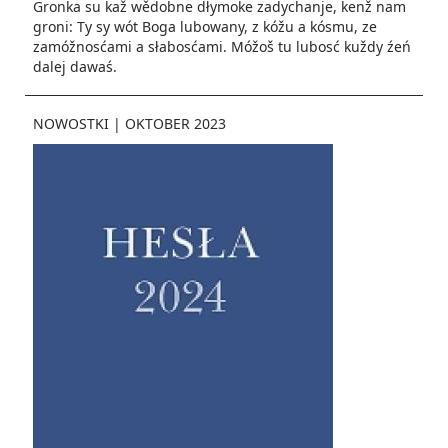
Gronka su kaž wědobne dłymoke zadychanje, kenž nam
groni: Ty sy wót Boga lubowany, z kóžu a kósmu, ze
zamóžnosćami a słabosćami. Móžoš tu lubosć kuždy źeń
dalej dawaś.
NOWOSTKI
|
OKTOBER 2023