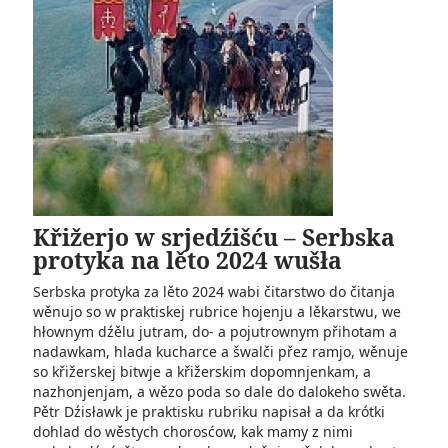
Křižerjo w srjedźišću – Serbska
protyka na lěto 2024 wušła
Serbska protyka za lěto 2024 wabi čitarstwo do čitanja
wěnujo so w praktiskej rubrice hojenju a lěkarstwu, we
hłownym dźělu jutram, do- a pojutrownym přihotam a
nadawkam, hlada kucharce a šwalči přez ramjo, wěnuje
so křižerskej bitwje a křižerskim dopomnjenkam, a
nazhonjenjam, a wězo poda so dale do dalokeho swěta.
Pětr Dźisławk je praktisku rubriku napisał a da krótki
dohlad do wěstych chorosćow, kak mamy z nimi