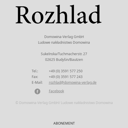
Domowina-Verlag GmbH
Ludowe nakładnistwo Domowina
Sukelnska/Tuchmacherstr. 27
02625 Budyšin/Bautzen
Tel.:
+49 (0) 3591 577 250
Fax:
+49 (0) 3591 577 243
E-Mail:
rozhlad@domowina-verlag.de
Facebook
© Domowina-Verlag GmbH/ Ludowe nakładnistwo Domowina
ABONEMENT