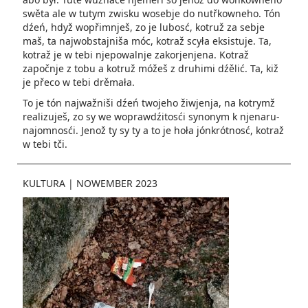
swěta ale w tutym zwisku wosebje do nutřkowneho. Tón
dźeń, hdyž wopřimnješ, zo je lubosć­, kotruž za sebje
maš, ta naj­wobstajniša móc, kotraž scyła eksistuje. Ta,
kotraž je w tebi njepowalnje zakorje­njena. Kotraž
započnje z tobu a kotruž móžeš z druhimi dźělić. Ta, kiž
je přeco w tebi drěmała­.
To je tón najwažniši dźeń two­jeho žiwjenja, na kotrymž
realizuješ­, zo sy we wopraw­dźitosći synonym k njenaru­
najomnosći. Jenož ty sy ty a to je hoła jónkrótnosć, kotraž
w tebi­ tči.
KULTURA
|
NOWEMBER 2023