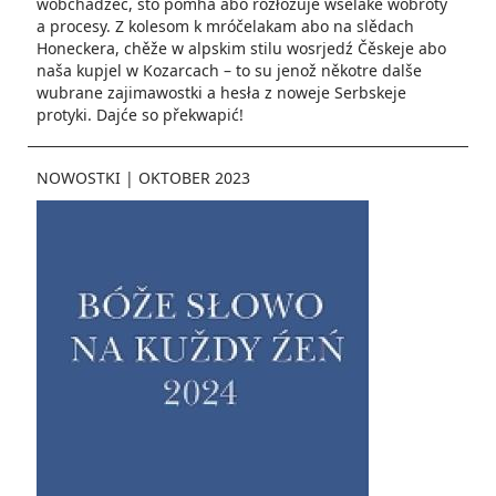
wobchadźeć, što pomha abo rozłožuje wšelake wobroty
a procesy. Z kolesom k mróčelakam abo na slědach
Honeckera, chěže w alpskim stilu wosrjedź Čěskeje abo
naša kupjel w Kozarcach – to su jenož někotre dalše
wubrane zajimawostki a hesła z noweje Serbskeje
protyki. Dajće so překwapić!
NOWOSTKI
|
OKTOBER 2023