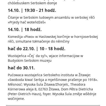
chóśebuskem Serbskem domje
14.10. | 19:30 - 21 hodź.
Čitanje w Serbskim ludowym ansamblu w serbskej rěči
»Prjedy hač woteńdźeš«
14.10. | 18 hodź.
Komedija »Piwo« w Haslowskej korčmje w hornjoserbskej
rěči, simultane tołmačenje do něm­činy
hač do 22.10. | 10 - 18 hodź.
Wustajeńca »Čej᾿ da sy?«, wjace informacijow w
Budyskim Serbskim muzeju
hač do 30.11.
Pućowaca wustajeńca Serbskeho instituta w Žitawje:
»Swoboda kiwa! Serbja a mjeńšinowe prašenje po 1918«.
Měsnosć: Wysoka šula Žitawa/Zhorjelc, Theodora
Körnerowa aleja 8, 02763 Žitawa, Dom Pětra Dietricha
(Peter-Dietrich-Haus), foyer. Wysoka šula změje wšě­dnje
wočinjene.