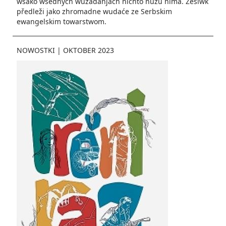
wšako wšědnych wužadanjach nichtó nuzu nima. Zešiwk
předleži jako zhroma­dne wudaće ze Serbskim
ewangelskim towarstwom.
NOWOSTKI
|
OKTOBER 2023