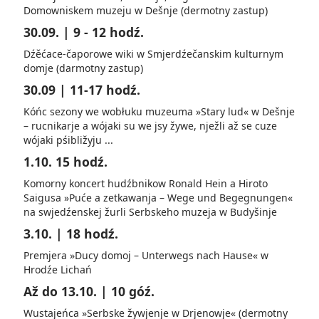
Domowniskem mu­zeju w Dešnje (dermotny zastup)
30.09. | 9 - 12 hodź.
Dźěćace-čaporowe wiki w Smjerdźečanskim kulturnym
domje (darmotny zastup)
30.09 | 11-17 hodź.
Kóńc sezony we wobłuku muzeuma­ »Stary lud« w Dešnje
– rucni­karje a wójaki su we jsy žywe, nježli až se cuze
wójaki pśibli­žyju ...
1.10. 15 hodź.
Komorny koncert hudźbnikow Ronald Hein a Hiroto
Saigusa »Puće a zetkawanja – Wege und Begegnungen«
na swjedźenskej žurli Serbskeho muzeja w Bu­dyšinje
3.10. | 18 hodź.
Premjera »Ducy domoj – Unterwegs nach Hause« w
Hrodźe Lichań
Až do 13.10. | 10 góź.
Wustajeńca »Serbske žywjenje w Drjenowje« (dermotny