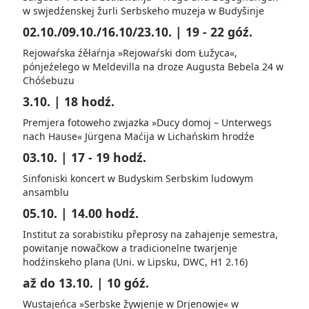
w swjedźenskej žurli Serbskeho muzeja w Budyšinje
02.10./09.10./16.10/23.10. | 19 - 22 góź.
Rejowaŕska źěłaŕnja »Rejowaŕski dom Łužyca«,
pónjeźelego w Meldevilla na droze Augusta Bebela 24 w
Chóśebuzu
3.10. | 18 hodź.
Premjera fotoweho zwjazka »Ducy domoj – Unterwegs
nach Hause« Jürgena Maćija w Lichańskim hrodźe
03.10. | 17 - 19 hodź.
Sinfoniski koncert w Budyskim Serbskim ludowym
ansamblu
05.10. | 14.00 hodź.
Institut za sorabistiku přeprosy na zahajenje semestra,
powitanje nowačkow a tradicionelne twarjenje
hodźinskeho plana (Uni. w Lipsku, DWC, H1 2.16)
až do 13.10. | 10 góź.
Wustajeńca »Serbske žywjenje w Drjenowje« w