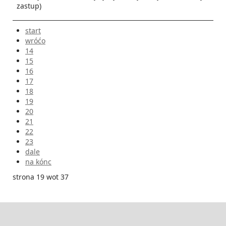
zastup­)
start
wróćo
14
15
16
17
18
19
20
21
22
23
dale
na kónc
strona 19 wot 37