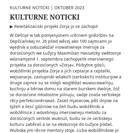
KULTURNE NOTICKI
|
OKTOBER 2023
KULTURNE NOTICKI
▶ Rewitalizaciski projekt Zorja jo se zachopił
W Dešnje w tak pomjenjonem »rěcnem gnězdźe« na
Depšćańskej nr. 26 pśed wěcej ako 100 zajmcami jo
wjednik a sobuzałožaŕ inowatiwneje imersije za
dorosćonych we Łužycy Maximilian Hassatzky swětosnje
wóznamjenił 1. septembra zachopjeńk imersiwnego
projekta za dorosćonych »Zorja«. Pśibytne gósći,
wobźělniki projekta Zorja a jich ceptarje a ceptaŕki,
wejsanarje, zastupniki wšakich (serbskich) institucijow a
druge zajmce su se mógli woglědaś wuwucowaŕnju,
kuchnju a běrow domu na starem burskem dwórje, źož
se dorosćone młodostne pilnuju, swóje znaśa serbskeje
rěcy perfekcioněrowaś. Źaseś mjasecow, pěś dnjow na
tyźeń a šesć góźinow na źeń budu wobźělniki a
wobźělnice z wósebneju imersiwneju metodu za
dorosćonych serbski wuknuś, budu se ze serbskeju
kulturu zaběraś­ a se na ekskursije do Łu­žyce pódaś.
Wuboka jim rěcne mentory stoje. Licba­ wobźělnikow jo