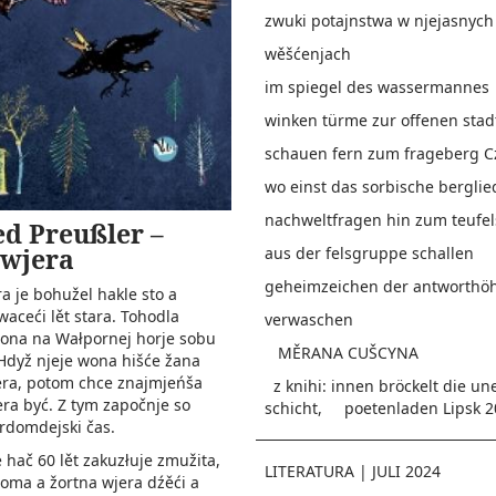
zwuki potajnstwa w njejasnych
wěšćenjach
im spiegel des wassermannes
winken türme zur offenen sta
schauen fern zum frageberg 
wo einst das sorbische berglie
nachweltfragen hin zum teufel
ed Preußler –
 wjera
aus der felsgruppe schallen
geheimzeichen der antworthö
a je bohužel hakle sto a
ceći lět stara. Tohodla
verwaschen
ona na Wałpornej horje sobu
MĚRANA CUŠCYNA
Hdyž njeje wona hišće žana
era, potom chce znajmjeńša
z knihi: innen bröckelt die un
ra być. Z tym za­počnje so
schicht, poetenladen Lipsk 2
rdomdejski čas.
 hač 60 lět zaku­złuje zmužita,
LITERATURA
|
JULI 2024
oma a žortna wjera dźěći a