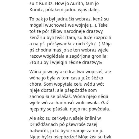
su z Kunitz. How jo Aurith, tam jo
Kunitz, pótakem jadnu wjas dalej.
To pak jo był jadnučki wobraz, kenž su
mógali wuchowaś we wójnje (…). Teke
toś te pór źělow narodneje drastwy,
kenž su byli hyšći tam, su luźe rozprojli
a na pś. pókšywadła z nich šyli (…) Mója
pśichodna maś jo se ten wobraz wjele
razow wóglědała a zagórjona groniła:
»To su byli wjelgin rědne drastwy!«
Wóna jo wopytała drastwu wopisaś, ale
wóna jo była w tom casu južo śěžko
chóra. Som wopytała cełu wědu wót
njeje dostaś, ale pśepózdźe som
zachopiła se pšašaś. Wóna njejo něga
wjele wó zachadnosći wulicowała. Gaž
njejsmy se pšašali, njejo nic powědała.
Ale ako su cerkwju Našeje kněni w
Drježdźanach pó pśewrośe zasej
natwarili, jo to było znamje za mnjo:
Njejo hyšći pśepózdźe! Móje źiśi su byli