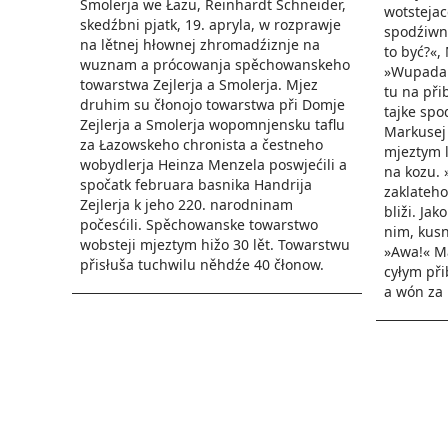
Smolerja we Łazu, Reinhardt Schneider,
wotstejac
skedźbni pjatk, 19. apryla, w rozprawje
spodźiwne
na lětnej hłownej zhromadźiznje na
to być?«,
wuznam a prócowanja spěchowanskeho
»Wupada k
towarstwa Zejlerja a Smolerja. Mjez
tu na při
druhim su čłonojo towarstwa při Domje
tajke spo
Zejlerja a Smolerja wopomnjensku taflu
Markusej 
za Łazowskeho chronista a čestneho
mjeztym 
wobydlerja Heinza Menzela poswjećili a
na kozu. 
spočatk februara basnika Handrija
zaklateho
Zejlerja k jeho 220. narodninam
bliži. Ja
počesćili. Spěchowanske towarstwo
nim, kusn
wobsteji mjeztym hižo 30 lět. Towarstwu
»Awa!« Ma
přisłuša tuchwilu něhdźe 40 čłonow.
cyłym při
a wón za