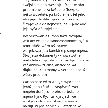
swójske mjeno, wosebje křćenske abo
předmjeno, je za kóždeho čłowjeka
.
něšto wosebite, jónkrótne. Je dźěl jeho
abo jeje identity, njezaměnliwosće,
čłowjeskeje dostojnosće, haj – jeho abo
jeje byća z čłowjekom.
,
Respektowanje tutoho fakta dyrbjało
wšitkim wažne a samozrozumliwe być. K
tomu słuša wězo tež prawe
wurjekowanje a korektne pisanje mjena.
Štož je za dokumenty winowatostne,
měło tohorunja płaćić za medije, ćišćane
kaž awdiowizuelne, analogne kaž
digitalne. A tu mamy w Serbach bohužel
wěsty problem.
Wosobinsce wěm wo tym wjace hač
jenož jednu štučku zaspěwać. Wot
mojeho dosć jednoreho serbskeho
mjena Hync Rychtaŕ dyrbjach we
wěstym delnjoserbskim ćišćanym
mediju w poslednich 20 lětach telko