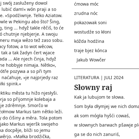
j swój zasłuženy dowol
ćmowa móc
 lubić dam!« wón praji a so
zrudna nóc
e. »Spodźiwnje. Telko Aziatow.
wle w Pekingu abo što? Šing,
pokazowak soni
, ting ... hdyž takle rěčiš, to će
wostudźe so kłoni
tó chutnje njebjerje. A swoju
meru maja wězo tež zaso sobu.
kóžda hodźina
acy fotow, a to wot wěcow,
traje bjez kónca
j tak a tak žadyn čert wjace
da ... Ale njech činja, hdyž
Jakub Wowčer
ne hobbyje nimaja. Nětko«,
tře pozywa a so při tym
 naćahuje, »je najprjedy raz
LITERATURA
|
JULI 2024
łki spink.«
Słowny raj
ktiku města tu hižo njesłyši.
Kak ja lubujom te słowa.
ja so přijomnje kolebaja a
je zdrěmnje. Smorčo w
Som była dłymjej we nich doma
žołmow Markus tam nětko leži.
ak som mógła hyšći cowaś,
 do ćišiny a měra. Tola potom
 jako Markus wjeršk swojeho
w słownych barwach pšawje pl
a docpěje, bliži so jemu
ga se do nich zanuriś,
wěrjo. »Małka brodźička,