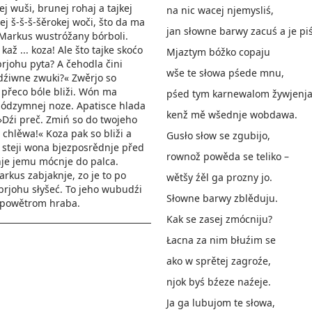
ej wuši, brunej rohaj a tajkej
na nic wacej njemysliś,
j š-š-š-šěrokej woči, što da ma
jan słowne barwy zacuś a je piś
 Markus wustróžany bórboli.
až ... koza! Ale što tajke skoćo
Mjaztym bóžko copaju
brjohu pyta? A čehodla čini
wše te słowa pśede mnu,
dźiwne zwuki?« Zwěrjo so
přeco bóle bliži. Wón ma
pśed tym karnewalom žywjenja
lódzymnej noze. Apatisce hlada
kenž mě wšednje wobdawa.
»Dźi preč. Zmiń so do twojeho
 chlěwa!« Koza pak so bliži a
Gusło słow se zgubijo,
ko steji wona bjezposrědnje před
rownož powěda se teliko –
je jemu mócnje do palca.
rkus zabjaknje, zo je to po
wětšy źěl ga prozny jo.
brjohu słyšeć. To jeho wubudźi
Słowne barwy zblěduju.
 powětrom hraba.
Kak se zasej zmócniju?
Łacna za nim błuźim se
ako w sprětej zagroźe,
njok byś bźeze naźeje.
Ja ga lubujom te słowa,