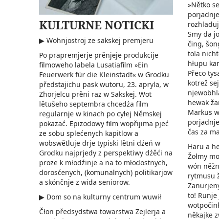
»Nětko se
porjadnje
KULTURNE NOTICKI
rozhladuj
Smy da jo
▶ Wohnjostroj ze sakskej premjeru
čing, šong
tola nich
Po prapremjerje prěnjeje produkcije
hłupu ka
filmoweho labela Lusatiafilm »Ein
Přeco tys
Feuerwerk für die Kleinstadt« w Grodku
kotrež se
předstajichu pask wutoru, 23. apryla, w
njewobhla
Zhorjelcu prěni raz w Sakskej. Wot
hewak ža
lětušeho septembra chcedźa film
Markus wó
regularnje w kinach po cyłej Němskej
porjadnje
pokazać. Epizodowy film wopřijima pjeć
čas za ma
ze sobu splećenych kapitlow a
wobswětluje drje typiski lětni dźeń w
Haru a he
Grodku najprjedy z perspektiwy dźěći na
Žołmy mor
proze k młodźinje a na to młodostnych,
wón něžn
dorosćenych, (komunalnych) politikarjow
rytmusu 
a skónčnje z wida seniorow.
Zanurjeny
to! Runje
▶ Dom so na kulturny centrum wuwił
wotpočink
Čłon předsydstwa towarstwa Zejlerja a
někajke z