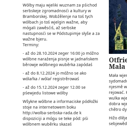
Wólby maju wjeliki wuznam za pśichod
serbskeje zgromadnosći a kultury w
Bramborskej. Wobźělenje na toś tych
wólbach jo toś wjelgin wažne, aby
mógali zawěsćiś, až serbske
nastupnosći se w Pódstupimje słyše a za
wažne bjeru.
Terminy:
- až do 28.10.2024 zeger 16:00 jo móžno
Otfri
wólbne naraźenja pisnje w jadnańskem
Mała
běrowje wólbnego wuběrka zapódaś
- až do 8.12.2024 jo móžno se ako
Mała wjer
wólaŕka / wólaŕ registrěrowaś
sydomadwa
njesmě w
- až do 15.12.2024 zeger 12.00 se
rejować. 
pśewjedu listowe wólby
wulka wj
Wšykne wólbne a informaciske pódłožki
dobra wje
stoje na internetowem boku
chětro dy
http://wolba-serbska-rada.de k
Hižo dlěje
dispoziciji a mógu se teke pód:
pśi
sebjewěd
wólbnem wuběrku skazaś