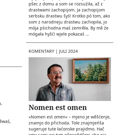
pšec z domu a som se rozsuźiła, až z
drastwami zachopijom. Ja zachopijom
serbsku drastwu šyś! Krotko pó tom, ako
som z narodneju drastwu zachopiła, jo
mója pśichodna maś zemrěła. By mě źe
mógała hyšći wjele pokazaś …
KOMENTARY
|
JULI 2024
,
Nomen est omen
»Nomen est omen« – mjeno je wěšćenje,
ěwaś,
znamjo do přichoda. Tole znajmjeńša
sugeruje tute łaćonske prajidmo. Hač
smy sami wo tym přeswědčeni abo nic –