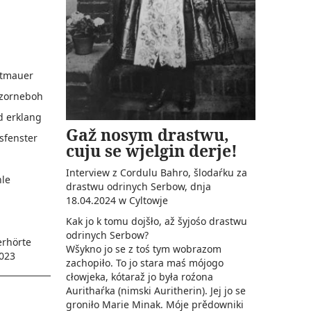
dtmauer
Czorneboh
d erklang
Gaž nosym drastwu,
sfenster
cuju se wjelgin derje!
Interview z Cordulu Bahro, šlodaŕku za
hle
drastwu odrinych Serbow, dnja
18.04.2024 w Cyltowje
Kak jo k tomu dojšło, až šyjośo drastwu
odrinych Serbow?
erhörte
Wšykno jo se z toś tym wobrazom
023
zachopiło. To jo stara maś mójogo
cłowjeka, kótaraž jo była roźona
Aurithaŕka (nimski Auritherin). Jej jo se
groniło Marie Minak. Móje prědowniki