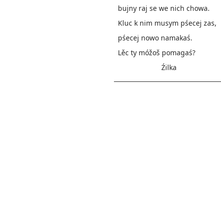
bujny raj se we nich chowa.
Kluc k nim musym pśecej zas,
pśecej nowo namakaś.
Lěc ty móžoš pomagaś?
Źilka