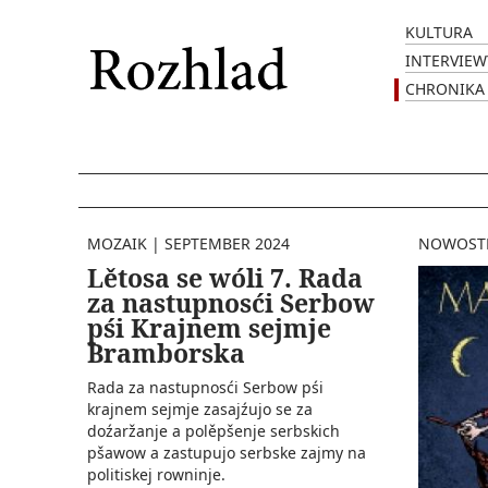
KULTURA
INTERVIEW
CHRONIKA
MOZAIK
|
SEPTEMBER 2024
NOWOST
Lětosa se wóli 7. Rada
za nastupnosći Serbow
pśi Krajnem sejmje
Bramborska
Rada za nastupnosći Serbow pśi
krajnem sejmje zasajźujo se za
doźaržanje a polěpšenje serbskich
pšawow a zastupujo serbske zajmy na
politiskej rowninje.