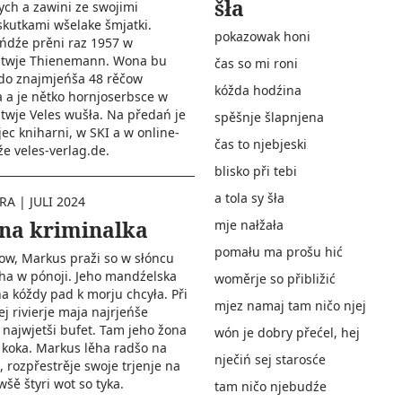
šła
ch a zawini ze swojimi
kutkami wšelake šmjatki.
pokazowak honi
ńdźe prěni raz 1957 w
stwje Thienemann. Wona bu
čas so mi roni
do znajmjeńša 48 rěčow
kóžda hodźina
 a je nětko hornjoserbsce w
twje Veles wušła. Na předań je
spěšnje šlapnjena
kniharni, w SKI a w online-
čas to njebjeski
 veles-verlag.de.
blisko při tebi
a tola sy šła
URA
|
JULI 2024
na kriminalka
mje nałžała
pomału ma prošu hić
ow, Markus praži so w słóncu
ha w pónoji. Jeho mandźelska
woměrje so přibližić
na kóždy pad k morju chcyła. Při
mjez namaj tam ničo njej
j rivierje maja najrjeńše
najwjetši bufet. Tam jeho žona
wón je dobry přećel, hej
 koka. Markus lěha radšo na
nječiń sej starosće
, rozpřestrěje swoje trjenje na
wšě štyri wot so tyka.
tam ničo njebudźe