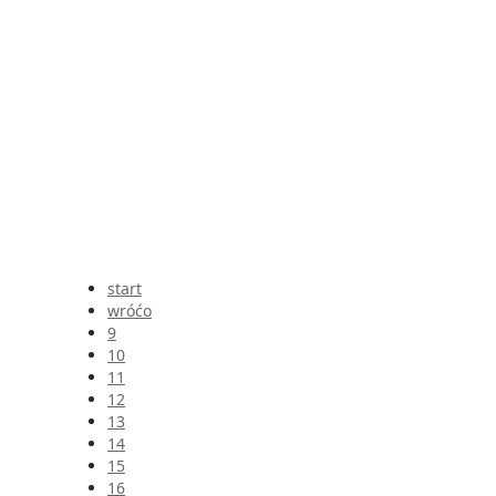
start
wróćo
9
10
11
12
13
14
15
16