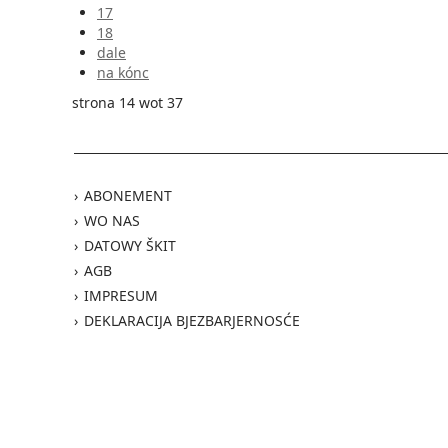
17
18
dale
na kónc
strona 14 wot 37
ABONEMENT
WO NAS
DATOWY ŠKIT
AGB
IMPRESUM
DEKLARACIJA BJEZBARJERNOSĆE