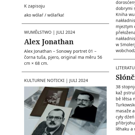
dorosćeny
K zapisoju
dobrymi s
Kniha wu
ako wólaŕ / wólaŕka!
nakładni
mjeztym 
WUMĚŁSTWO
|
JULI 2024
přełožena
nakładnis
Alex Jonathan
w Smolerjec 
wobchodźe
Alex Jonathan – Sonowy portret 01 –
čorna tuša, pjero, original ma měru 56
cm × 68 cm.
LITERAT
Słónč
KULTURNE NOTICKI
|
JULI 2024
38 stopnj
kaž pstru
bě lětsa 
Turkowske
masaže a 
cyły dźeń
přibrjohu
lěhaku a 