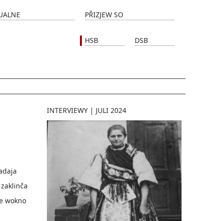
UALNE
PŘIZJEW SO
HSB
DSB
INTERVIEWY
|
JULI 2024
adaja
zaklinča
we wokno