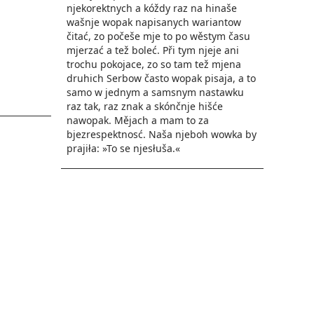
njekorektnych a kóždy raz na hinaše
wašnje wopak napisanych wariantow
čitać, zo počeše mje to po wěstym času
mjerzać a tež boleć. Při tym njeje ani
trochu pokojace, zo so tam tež mjena
druhich Serbow často wopak pisaja, a to
samo w jednym a samsnym nastawku
raz tak, raz znak a skónčnje hišće
nawopak. Mějach a mam to za
bjezrespektnosć. Naša njeboh wowka by
prajiła: »To se njesłuša.«