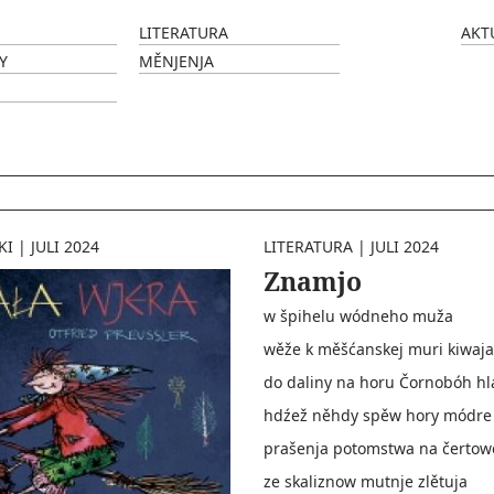
LITERATURA
AKT
Y
MĚNJENJA
KI
|
JULI 2024
LITERATURA
|
JULI 2024
Znamjo
w špihelu wódneho muža
wěže k měšćanskej muri kiwaja
do daliny na horu Čornobóh hl
hdźež něhdy spěw hory módre 
prašenja potomstwa na čerto
ze skaliznow mutnje zlětuja