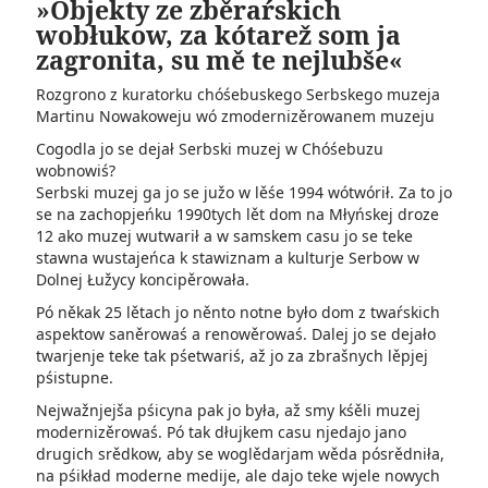
»Objekty ze zběraŕskich
wobłukow, za kótarež som ja
zagronita, su mě te nejlubše«
Rozgrono z kuratorku chóśebuskego Serbskego muzeja
Martinu Nowakoweju wó zmodernizěrowanem muzeju
Cogodla jo se dejał Serbski muzej w Chóśebuzu
wobnowiś?
Serbski muzej ga jo se južo w lěśe 1994 wótwórił. Za to jo
se na zachopjeńku 1990tych lět dom na Młyńskej droze
12 ako muzej wutwarił a w samskem casu jo se teke
stawna wustajeńca k stawiznam a kulturje Serbow w
Dolnej Łužycy koncipěrowała.
Pó někak 25 lětach jo něnto notne było dom z twaŕskich
aspektow saněrowaś a renowěrowaś. Dalej jo se dejało
twarjenje teke tak pśetwariś, až jo za zbrašnych lěpjej
pśistupne.
Nejwažnjejša pśicyna pak jo była, až smy kśěli muzej
modernizěrowaś. Pó tak dłujkem casu njedajo jano
drugich srědkow, aby se woglědarjam wěda pósrědniła,
na pśikład moderne medije, ale dajo teke wjele nowych