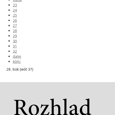
23
24
25
26
27
28
29
30
31
32
dalej
kóńc
28. bok (wót 37)