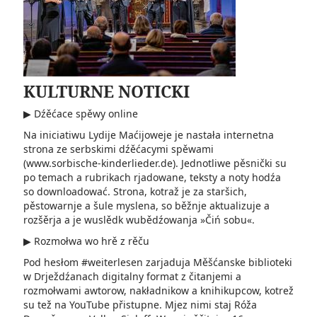
KULTURNE NOTICKI
▶ Dźěćace spěwy online
Na iniciatiwu Lydije Maćijoweje je nastała internetna
strona ze serbskimi dźěćacymi spěwami
(www.sorbische-kinderlieder.de). Jednotliwe pěsnički su
po temach a rubrikach rjadowane, teksty a noty hodźa
so downloadować. Strona, kotraž je za staršich,
pěstowarnje a šule myslena, so běžnje aktualizuje a
rozšěrja a je wuslědk wubědźowanja »Čiń sobu«.
▶ Rozmołwa wo hrě z rěču
Pod hesłom #weiterlesen zarjaduja Měšćanske biblioteki
w Drježdźanach digitalny format z čitanjemi a
rozmołwami awtorow, nakładnikow a knihikupcow, kotrež
su tež na YouTube přistupne. Mjez nimi staj Róža