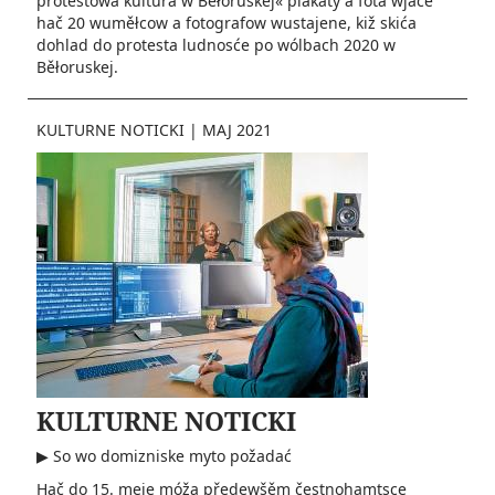
protestowa kultura w Běłoruskej« plakaty a fota wjace
hač 20 wuměłcow a fotografow wustajene, kiž skića
dohlad do protesta ludnosće po wólbach 2020 w
Běłoruskej.
KULTURNE NOTICKI
|
MAJ 2021
KULTURNE NOTICKI
▶ So wo domizniske myto požadać
Hač do 15. meje móža předewšěm čestnohamtsce