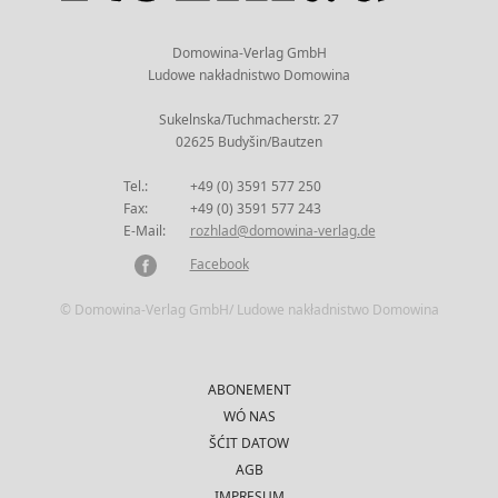
Domowina-Verlag GmbH
Ludowe nakładnistwo Domowina
Sukelnska/Tuchmacherstr. 27
02625 Budyšin/Bautzen
Tel.:
+49 (0) 3591 577 250
Fax:
+49 (0) 3591 577 243
E-Mail:
rozhlad@domowina-verlag.de
Facebook
© Domowina-Verlag GmbH/ Ludowe nakładnistwo Domowina
ABONEMENT
WÓ NAS
ŠĆIT DATOW
AGB
IMPRESUM