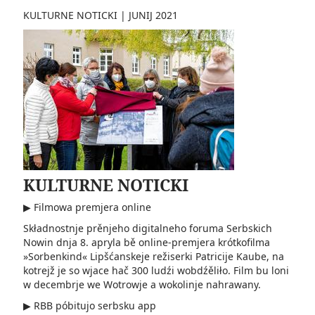
KULTURNE NOTICKI
|
JUNIJ 2021
KULTURNE NOTICKI
▶ Filmowa premjera online
Składnostnje prěnjeho digitalneho foruma Serbskich
Nowin dnja 8. apryla bě online-premjera krótkofilma
»Sorbenkind« Lipšćanskeje režiserki Patricije Kaube, na
kotrejž je so wjace hač 300 ludźi wobdźěliło. Film bu loni
w decembrje we Wotrowje a wokolinje nahrawany.
▶ RBB póbitujo serbsku app