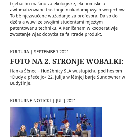
trjebachu mašinu za ekologiske, ekonomiske a
awtomatizowane tłuskanje makadamijowych worjechow.
To bě njezwučene wužadanje za profesora. Da so do
dźěła a wuwi ze swojimi studentami mjeztym
patentowanu techniku. A Keničanam w kooperatiwje
zwostanje wjac dobytka za fairtrade produkt.
KULTURA
|
SEPTEMBER 2021
FOTO NA 2. STRONJE WOBALKI:
Hanka Šěnec – Hudźbnicy SLA wustu­pichu pod hesłom
»Dudy a přećeljo« 22. julija w lětnjej barje Sundowner w
Budyšinje.
KULTURNE NOTICKI
|
JULIJ 2021