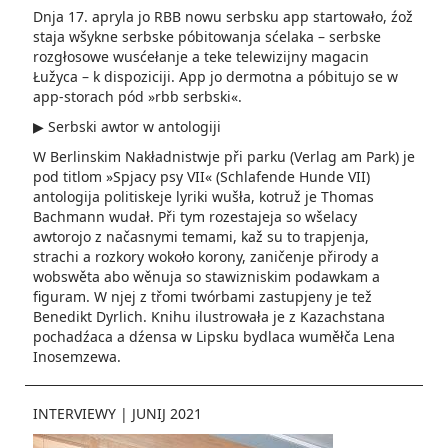
Dnja 17. apryla jo RBB nowu serbsku app startowało, źož
staja wšykne serbske póbitowanja sćelaka – serbske
rozgłosowe wusćełanje a teke telewizijny magacin
Łužyca – k dispoziciji. App jo dermotna a póbitujo se w
app-storach pód »rbb serbski«.
▶ Serbski awtor w antologiji
W Berlinskim Nakładnistwje při parku (Verlag am Park) je
pod titlom »Spjacy psy VII« (Schlafende Hunde VII)
antologija politiskeje lyriki wušła, kotruž je Thomas
Bachmann wudał. Při tym rozestajeja so wšelacy
awtorojo z načasnymi temami, kaž su to trapjenja,
strachi a rozkory wokoło korony, zaničenje přirody a
wobswěta abo wěnuja so stawizniskim podawkam a
figuram. W njej z třomi twórbami zastupjeny je tež
Benedikt Dyrlich. Knihu ilustrowała je z Kazachstana
pochadźaca a dźensa w Lipsku bydlaca wuměłča Lena
Inosemzewa.
INTERVIEWY
|
JUNIJ 2021