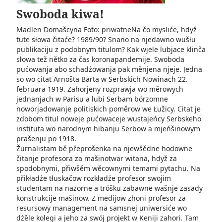
Swoboda kiwa!
Madlen Domašcyna Foto: priwatneNa čo mysliće, hdyž
tute słowa čitaće? 1989/90? Snano na njedawno wušłu
publikaciju z podobnym titulom? Kak wjele lubjace klinča
słowa tež nětko za čas koronapandemije. Swoboda
pućowanja abo schadźowanja pak měnjena njeje. Jedna
so wo citat Arnošta Barta w Serbskich Nowinach 22.
februara 1919. Zahorjeny rozprawja wo měrowych
jednanjach w Parisu a lubi Serbam bórzomne
noworjadowanje politiskich poměrow we Łužicy. Citat je
zdobom titul noweje pućowaceje wustajeńcy Serbskeho
instituta wo narodnym hibanju Serbow a mjeńšinowym
prašenju po 1918.
Žurnalistam bě přeprošenka na njewšědne hodowne
čitanje profesora za mašinotwar witana, hdyž za
spodobnymi, přiwšěm wěcownymi temami pytachu. Na
přikładźe tłuskačow rozkładźe profesor swojim
studentam na nazorne a tróšku zabawne wašnje zasady
konstrukcije mašinow. Z medijow zhoni profesor za
resursowy management na samsnej uniwersiće wo
dźěle kolegi a jeho za swój projekt w Keniji zahori. Tam