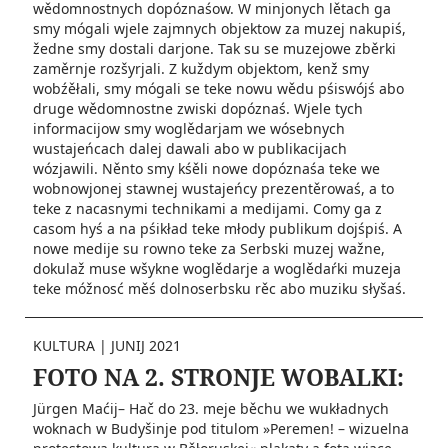
wědomnostnych dopóznaśow. W minjonych lětach ga
smy mógali wjele zajmnych objektow za muzej nakupiś,
žedne smy dostali darjone. Tak su se muzejowe zběrki
zaměrnje rozšyrjali. Z kuždym objektom, kenž smy
wobźěłali, smy mógali se teke nowu wědu pśiswójś abo
druge wědomnostne zwiski dopóznaś. Wjele tych
informacijow smy woglědarjam we wósebnych
wustajeńcach dalej dawali abo w publikacijach
wózjawili. Něnto smy kśěli nowe dopóznaśa teke we
wobnowjonej stawnej wustajeńcy prezentěrowaś, a to
teke z nacasnymi technikami a medijami. Comy ga z
casom hyś a na pśikład teke młody publikum dojśpiś. A
nowe medije su rowno teke za Serbski muzej wažne,
dokulaž muse wšykne woglědarje a woglědaŕki muzeja
teke móžnosć měś dolnoserbsku rěc abo muziku słyšaś.
KULTURA
|
JUNIJ 2021
FOTO NA 2. STRONJE WOBALKI:
Jürgen Maćij– Hač do 23. meje běchu we wukładnych
woknach w Budyšinje pod titulom »Peremen! – wizuelna