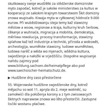
skutkowacy swoje wudźěłki za slědźerske domizniske
myto zapodać, kotrež je sakske ministerstwo za kultus w
kooperaciji ze sakskim krajnym towarstwom Škit domizny
znowa wupisało. Kiwaja myta w cyłkownej hódnoće 9.000
eurow. Při wubědźowanju steja temy kaž stawizny
městow a wsow, regionow a kraja, kulturny kruh Serbow,
ćěkanje a wuhnaće, migracija a mobilita, demokratija,
měrliwa rewolucija, procesy transformacije, stawizny
splahow kaž tež industrije a techniki, přiroda a wobswět,
archeologija, wuměłske stawizny, ludowe wuměłstwo,
ludowa narěč a wěda wo mjenach, wšědna kultura,
swjedźenje a nałožki w srjedźišću. Dospołne wupisanje
nańdu zajimcy pod
www.bildung.sachsen.de/heimatpflege abo pod
www.saechsischer-heimatschutz.de.
▶ Hudźbne dny zaso přestorčene
55. Wojerowske hudźbne swjedźenske dny, kotrež
mějachu so wot 11. apryla do 2. meje wotměć, su
zamołwići dla połoženja korony a z tym zwisowacych
škitnych naprawow znowa wo lěto přestorčili. Zastupne
lisćiki wostanu płaćiwe.