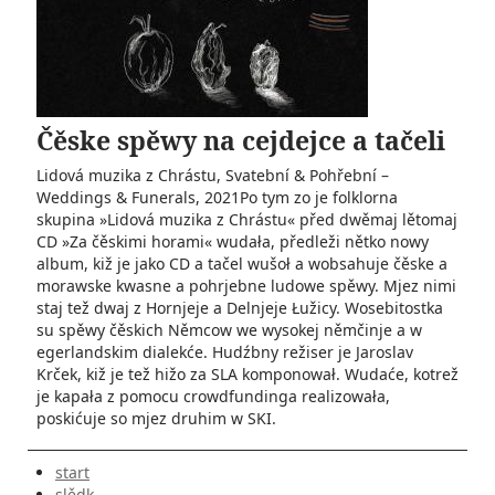
Čěske spěwy na cejdejce a tačeli
Lidová muzika z Chrástu, Svatební & Pohřební –
Weddings & Funerals, 2021Po tym zo je folklorna
skupina »Lidová muzika z Chrástu« před dwěmaj lětomaj
CD »Za čěskimi horami« wudała, předleži nětko nowy
album, kiž je jako CD a tačel wušoł a wobsahuje čěske a
morawske kwasne a pohrjebne ludowe spěwy. Mjez nimi
staj tež dwaj z Hornjeje a Delnjeje Łužicy. Wosebitostka
su spěwy čěskich Němcow we wysokej němčinje a w
egerlandskim dialekće. Hudźbny režiser je Jaroslav
Krček, kiž je tež hižo za SLA komponował. Wudaće, kotrež
je kapała z pomocu crowdfundinga realizowała,
poskićuje so mjez druhim w SKI.
start
slědk