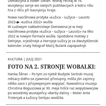
Domašcyna a Volker Sielaff. Wonaj rěčitaj w 16.
wusyłanju serije wo swojich publikacijach a kotru rólu
hra z rěču při basnjenju hraje.
Nowa nasćěnowa protyka »Łužica – Łužyca – Lausitz
2022«▶ »Łužica 2022« wušła
W Ludowym nakładnistwje Domowina je w meji
nasćěnowa protyka »Łužica – Łužyca – Lausitz« na lěto
2022 w nowym formaće wušła. Spodobne motiwy z
Delnjeje, srjedźneje a Hornjeje Łužicy je za dwutydźenski
kalender znaty fotograf Maćij Bulank zapopadnył.
KULTURA
|
JULIJ 2021
FOTO NA 2. STRONJE WOBALKI:
Hanka Šěnec – Po tym zo njebě Budyski Serbski muzej
měsacy dołho za zjawnosć přistupny, móža jón zajimcy
nětko zaso z přizjewjenjom wopytać. Nawodnica muzeja
Christina Boguszowa je 30. meje hišće raz wopytowarjow
po wosebitej wustajeńcy »Barby daliny – Moler Ante
Trstenjak a Łužiscy Serbja« wodźiła.