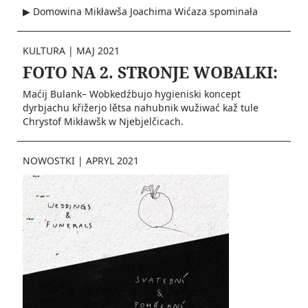
▶ Domowina Mikławša Joachima Wićaza spominała
KULTURA
|
MAJ 2021
FOTO NA 2. STRONJE WOBALKI:
Maćij Bulank– Wobkedźbujo hygieniski koncept
dyrbjachu křižerjo lětsa nahubnik wužiwać kaž tule
Chrystof Mikławšk w Njebjelčicach.
NOWOSTKI
|
APRYL 2021