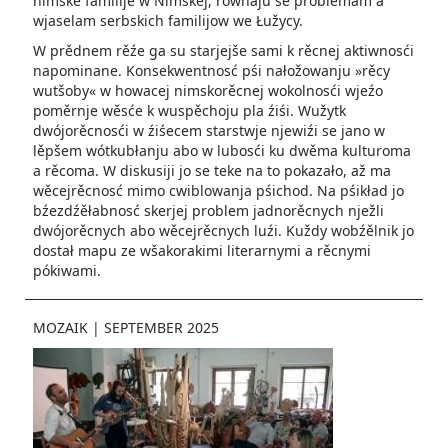
nimske familije w Nimskej, rownaju se problemam a
wjaselam serbskich familijow we Łužycy.
W prědnem rěźe ga su starjejše sami k rěcnej aktiwnosći
napominane. Konsekwentnosć pśi nałožowanju »rěcy
wutšoby« w howacej nimskorěcnej wokolnosći wjeźo
poměrnje wěsće k wuspěchoju pla źiśi. Wužytk
dwójorěcnosći w źiśecem starstwje njewiźi se jano w
lěpšem wótkubłanju abo w lubosći ku dwěma kulturoma
a rěcoma. W diskusiji jo se teke na to pokazało, až ma
wěcejrěcnosć mimo cwiblowanja pśichod. Na pśikład jo
bźezdźěłabnosć skerjej problem jadnorěcnych nježli
dwójorěcnych abo wěcejrěcnych luźi. Kuždy wobźělnik jo
dostał mapu ze wšakorakimi literarnymi a rěcnymi
pókiwami.
MOZAIK
|
SEPTEMBER 2025