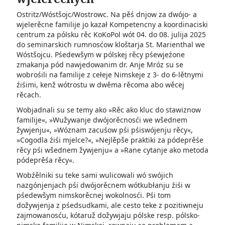
Ostritz/Wóstšojc/Wostrowc. Na pěś dnjow za dwójo- a
wjelerěcne familije jo kazał Kompetencny a koordinaciski
centrum za pólsku rěc KoKoPol wót 04. do 08. julija 2025
do seminarskich rumnosćow kloštarja St. Marienthal we
Wóstšojcu. Pśedewšym w pólskej rěcy pśewjeźone
zmakanja pód nawjedowanim dr. Anje Mróz su se
wobrośili na familije z cełeje Nimskeje z 3- do 6-lětnymi
źiśimi, kenž wótrostu w dwěma rěcoma abo wěcej
rěcach.
Wobjadnali su se temy ako »Rěc ako kluc do stawiznow
familije«, »Wužywanje dwójorěcnosći we wšednem
žywjenju«, »Wóznam zacuśow pśi pśiswójenju rěcy«,
»Cogodla źiśi mjelce?«, »Nejlěpše praktiki za pódeprěśe
rěcy pśi wšednem žywjenju« a »Rane cytanje ako metoda
pódeprěśa rěcy«.
Wobźělniki su teke sami wulicowali wó swójich
nazgónjenjach pśi dwójorěcnem wótkubłanju źiśi w
pśedewšym nimskorěcnej wokolnosći. Pśi tom
dožywjenja z pśedsudkami, ale cesto teke z pozitiwneju
zajmowanosću, kótaruž dožywjaju pólske resp. pólsko-