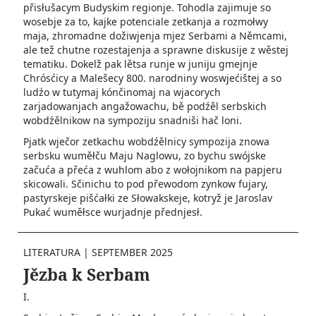
přisłušacym Budyskim regionje. Tohodla zajimuje so
wosebje za to, kajke potenciale zetkanja a rozmołwy
maja, zhromadne dožiwjenja mjez Serbami a Němcami,
ale tež chutne roze­stajenja a sprawne diskusije z wěstej
tematiku. Dokelž pak lětsa runje w juniju gmejnje
Chrósćicy a Malešecy 800. narodniny woswjećištej a so
ludźo w tutymaj kónčinomaj na wjacorych
zarjadowanjach angažowachu, bě podźěl serbskich
wobdźělnikow na sympoziju snadniši hač loni.
Pjatk wječor zetkachu wobdźělnicy sympozija znowa
serbsku wuměłču Maju Naglowu, zo bychu swójske
začuća a přeća z wuhlom abo z wołojnikom na papjeru
skicowali. Sčinichu to pod přewodom zynkow fujary,
pastyrskeje pišćałki ze Słowakskeje, kotryž je Jaroslav
Pukać wuměłsce wurjadnje přednjesł.
LITERATURA
|
SEPTEMBER 2025
Jězba k Serbam
I.