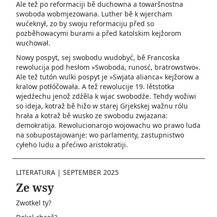
Ale tež po reformaciji bě duchowna a towaršnostna
swoboda wobmjezowana. Luther bě k wjercham
wućeknył, zo by swoju reformaciju před so
pozběhowacymi burami a před katolskim kejžorom
wuchował.
Nowy pospyt, sej swobodu wudobyć, bě Francoska
rewolucija pod hesłom »Swoboda, runosć, bratrowstwo«.
Ale tež tutón wulki pospyt je »Swjata alianca« kejžorow a
kralow po­tłóčowała. A tež rewolucije 19. lětstotka
wjedźechu jenož zdźěla k wjac swobodźe. Tehdy wožiwi
so ideja, kotraž bě hižo w starej Grjekskej wažnu rólu
hrała a kotraž bě wusko ze swobodu zwjazana:
demokratija. Rewolucionarojo wojowachu wo prawo luda
na sobupostajowanje: wo parlamenty, zastupnistwo
cyłeho­ ludu a přećiwo aristokratiji.
LITERATURA
|
SEPTEMBER 2025
Ze wsy
Zwotkel ty?