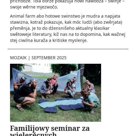
přichodźe. Tola bórze pokazuja nowi nawodźa – swinje –
swoje wěrne mjezwočo.
Animal farm abo hotowe swinstwo je mudra a napjata
stawizna, kotraž pokazuje, kak móc ludźi (abo zwěrjata)
přeměnja. Je to do dźensnišeho aktualny klasikar
swětoweje literatury, kiž nas na to dopomina, kak wažnej
stej ciwilna kuraža a kritiske myslenje.
MOZAIK
|
SEPTEMBER 2025
Familijowy seminar za
wjelerěcnych