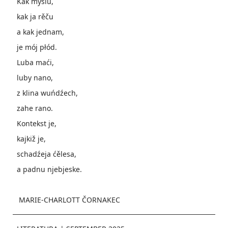
Kak myslu,
kak ja rěču
a kak jednam,
je mój płód.
Luba maći,
luby nano,
z klina wuńdźech,
zahe rano.
Kontekst je,
kajkiž je,
schadźeja ćělesa,
a padnu njebjeske.
MARIE-CHARLOTT ČORNAKEC