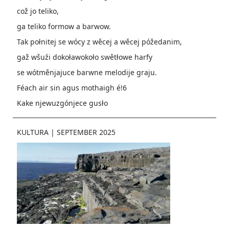
což jo teliko,
ga teliko formow a barwow.
Tak połnitej se wócy z wěcej a wěcej póžedanim,
gaž wšuźi dokoławokoło swětłowe harfy
se wótměnjajuce barwne melodije graju.
Féach air sin agus mothaigh é!6
Kake njewuzgónjece gusło
KULTURA
|
SEPTEMBER 2025