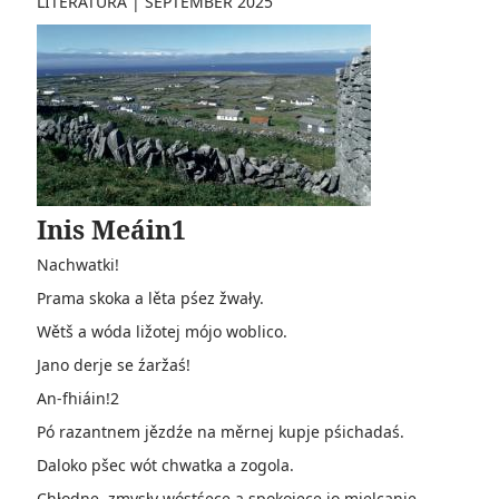
LITERATURA
|
SEPTEMBER 2025
Inis Meáin1
Nachwatki!
Prama skoka a lěta pśez žwały.
Wětš a wóda ližotej mójo woblico.
Jano derje se źaržaś!
An-fhiáin!2
Pó razantnem jězdźe na měrnej kupje pśichadaś.
Daloko pšec wót chwatka a zogola.
Chłodne, zmysły wóstśece a spokojece jo mjelcanje