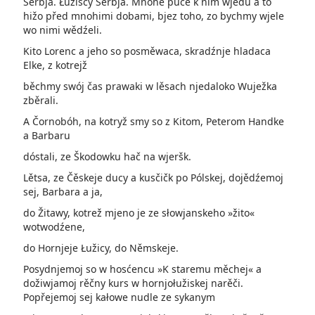
Serbja. Łužiscy Serbja. Mnohe puće k nim wjedu a to
hižo před mnohimi dobami, bjez toho, zo bychmy wjele
wo nimi wědźeli.
Kito Lorenc a jeho so posměwaca, skradźnje hladaca
Elke, z kotrejž
běchmy swój čas prawaki w lěsach njedaloko Wuježka
zběrali.
A Čornobóh, na kotryž smy so z Kitom, Peterom Handke
a Barbaru
dóstali, ze Škodowku hač na wjeršk.
Lětsa, ze Čěskeje ducy a kusčičk po Pólskej, dojědźemoj
sej, Barbara a ja,
do Žitawy, kotrež mjeno je ze słowjanskeho »žito«
wotwodźene,
do Hornjeje Łužicy, do Němskeje.
Posydnjemoj so w hosćencu »K staremu měchej« a
dožiwjamoj rěčny kurs w hornjołužiskej narěči.
Popřejemoj sej kałowe nudle ze sykanym