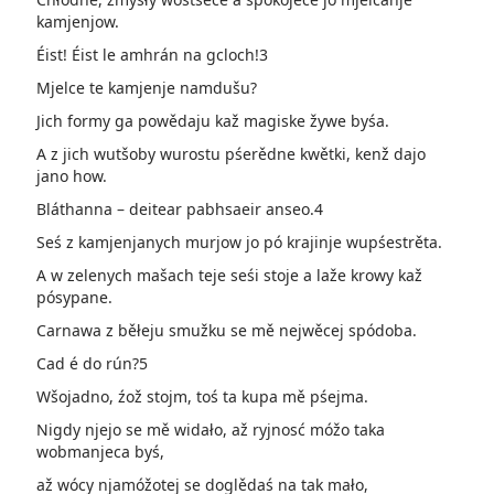
kamjenjow.
Éist! Éist le amhrán na gcloch!3
Mjelce te kamjenje namdušu?
Jich formy ga powědaju kaž magiske žywe byśa.
A z jich wutšoby wurostu pśerědne kwětki, kenž dajo
jano how.
Bláthanna – deitear pabhsaeir anseo.4
Seś z kamjenjanych murjow jo pó krajinje wupśestrěta.
A w zelenych mašach teje seśi stoje a laže krowy kaž
pósypane.
Carnawa z běłeju smužku se mě nejwěcej spódoba.
Cad é do rún?5
Wšojadno, źož stojm, toś ta kupa mě pśejma.
Nigdy njejo se mě widało, až ryjnosć móžo taka
wobmanjeca byś,
až wócy njamóžotej se doglědaś na tak mało,