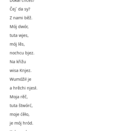
Dokal chceš?
Čej` da sy?
Z nami běž.
Mój dwór,
tuta wjes,
mój lěs,
nochcu bjez.
Na křižu
wisa Knjez.
Wumóžił je
a hrěchi njesł.
Moja rěč,
tuta štwórć,
moje ćěło,
je mój hród.