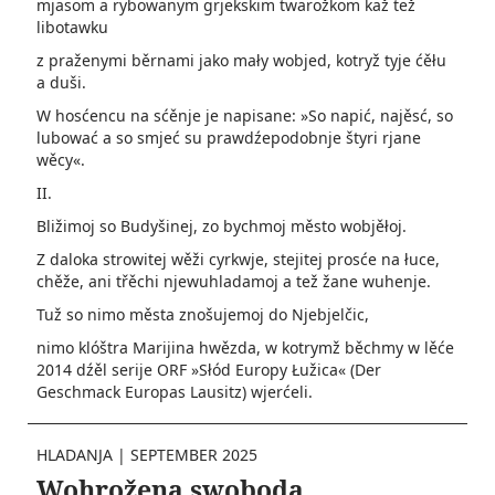
mjasom a rybowanym grjekskim twarožkom kaž tež
libotawku
z praženymi běrnami jako mały wobjed, kotryž tyje ćěłu
a duši.
W hosćencu na sćěnje je napisane: »So napić, najěsć, so
lubować a so smjeć su­ prawdźepodobnje štyri rjane
wěcy«.
II.
Bližimoj so Budyšinej, zo bychmoj město wobjěłoj.
Z daloka strowitej wěži cyrkwje, stejitej prosće na łuce,
chěže, ani třěchi njewuhladamoj a tež žane wuhenje.
Tuž so nimo města znošujemoj do Njebjelčic,
nimo klóštra Marijina hwězda, w kotrymž běchmy w lěće
2014 dźěl serije ORF »Słód Europy Łužica« (Der
Geschmack Europas Lausitz) wjerćeli.
HLADANJA
|
SEPTEMBER 2025
Wohrožena swoboda