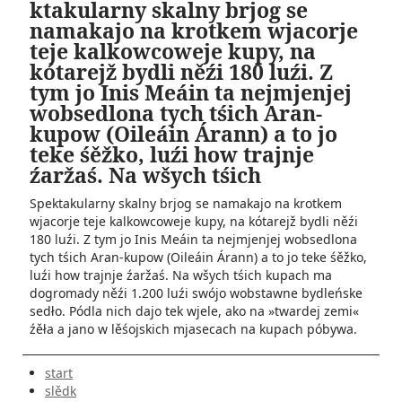
ktakularny skalny brjog se
namakajo na krotkem wjacorje
teje kalkowcoweje kupy, na
kótarejž bydli něźi 180 luźi. Z
tym jo Inis Meáin ta nejmjenjej
wobsedlona tych tśich Aran-
kupow (Oileáin Árann) a to jo
teke śěžko, luźi how trajnje
źaržaś. Na wšych tśich
Spektakularny skalny brjog se namakajo na krotkem
wjacorje teje kalkowcoweje kupy, na kótarejž bydli něźi
180 luźi. Z tym jo Inis Meáin ta nejmjenjej wobsedlona
tych tśich Aran-kupow (Oileáin Árann) a to jo teke śěžko,
luźi how trajnje źaržaś. Na wšych tśich kupach ma
dogromady něźi 1.200 luźi swójo wobstawne bydleńske
sedło. Pódla nich dajo tek wjele, ako na »twardej zemi«
źěła a jano w lěśojskich mjasecach na kupach póbywa.
start
slědk