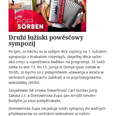
Druhi łužiski powěsćowy
sympozij
Po tym, zo běchu so w zašłym lěće zajimcy na 1. łužiskim
sympoziju z Krabatom rozestajili, steještej lětsa »plon
abo zmij« a »spodźiwna kwětka« na programje. 35 ludźi
zetka so wot 13. do 15. junija w Domje tysac hatow w
Stróži, zo bychu so z potajnstwom »dawanja a wzaća w
serbskich powěsćach« zaběrali a so psychologiskemu
wobstatkej zbližili.
Zarjadowar bě znowa Towaršnosć Carl Gustav Jung
Sakska z.t. a Domowinska župa ›Jan Arnošt Smoler‹
Budyšin ju zaso podpěrowaše.
Domowinska župa zarjaduje tutón sympozij do wažnych
předewzaćow ze serbskim wobsahom w našim