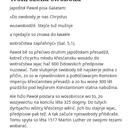
Japoštoł Pawoł pisa Galatam:
»Do swobody je nas Chrystus
wuswobodźił. Stejće tuž mužnje
a njedajće so znowa do kwakle
wotročstwa zapřahnyć« (Gal. 5,1).
Pawoł bě so přećiwo druhim japoštołam přesadźił,
kotrež chcychu młodu křesćansku wosadu do
wotročstwa wjac hač 600 židowskich předpisow
nuzować. Tute slubjenje swobody bě najskerje jedna z
přičin, zo so w njewólniskim a potłóčowacym Romskim
imperiju křesćanstwo přesadźi a zo bu wone 300 lět
pozdźišo pod kejžorom Konstantinom statna nabožina.
Ale hižo Pawoł postara so wosobinsce wo to, zo
wozjewichu na koncilu lěta 325 dogmy. Do tutych
dyrbjachu wšitcy křesćenjo wěrić. Jich bu stajnje wjac,
předpisow pak tež. A tak začuće njeswobody přiběraše.
Tomu spyta so lěta 1517 Martin Luther ze swojimi tezami
wobarać.