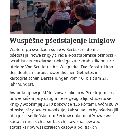
Wuspěšne pśedstajenje knigłow
Wałtoru pó swětkach su se w Serbskem domje
pśedstajili nowe knigły z rěda ›Pódstupimske pśinoski k
Sorabistice/Potsdamer Beiträge zur Sorabistik‹ nr. 13 z
titelom: Von Scultetus bis Wikipedia. Die Konstruk­tion
des deutsch-sorbisch/wendischen Gebietes in
kartografischen Darstellungen vom 16. bis zum 21.
Jahrhundert.
Awtor knigłow jo Měto Nowak, ako jo w Pódstupimje na
uniwersiśe mjazy drugim teke geografiju studěrował.
Knigły wopśimjeju 310 bokow ze 125 kórtami. Wóni su w
nimskej rěcy. Awtor wopisujo, kak su se Serby pśedstajili
abo jo se sedleński rum Serbow dokumentěrował we
kórtach nimskich a serbskich stawiznarjow abo
statistikarjow wšakorakich casow a politiskich