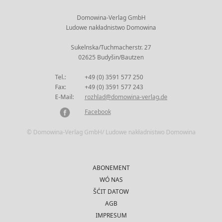
Domowina-Verlag GmbH
Ludowe nakładnistwo Domowina
Sukelnska/Tuchmacherstr. 27
02625 Budyšin/Bautzen
Tel.:
+49 (0) 3591 577 250
Fax:
+49 (0) 3591 577 243
E-Mail:
rozhlad@domowina-verlag.de
Facebook
© Domowina-Verlag GmbH/ Ludowe nakładnistwo Domowina
ABONEMENT
WÓ NAS
ŠĆIT DATOW
AGB
IMPRESUM