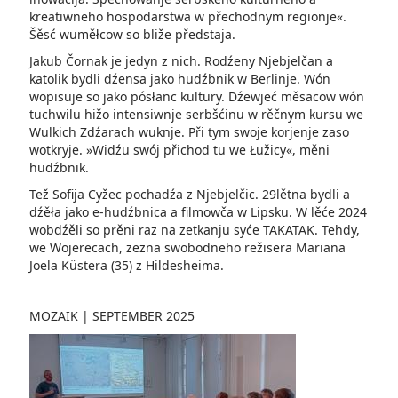
kreatiwneho hospodarstwa w přechodnym regionje«.
Šěsć wuměłcow so bliže předstaja.
Jakub Čornak je jedyn z nich. Rodźeny Njebjelčan a
katolik bydli dźensa jako hudźbnik w Berlinje. Wón
wopisuje so jako pósłanc kultury. Dźewjeć měsacow wón
tuchwilu hižo intensiwnje serbšćinu w rěčnym kursu we
Wulkich Zdźarach wuknje. Při tym swoje korjenje zaso
wotkryje. »Widźu swój přichod tu we Łužicy«, měni
hudźbnik.
Tež Sofija Cyžec pochadźa z Njebjelčic. 29lětna bydli a
dźěła jako e-hudźbnica a filmowča w Lipsku. W lěće 2024
wobdźěli so prěni raz na zetkanju syće TAKATAK. Tehdy,
we Wojerecach, zezna swobodneho režisera Mariana
Joela Küstera­ (35) z Hildesheima.
MOZAIK
|
SEPTEMBER 2025