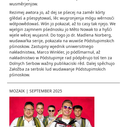
wusměrjenjow.
Rezimej awtora jo, až dej se pśecej na zaměr kórty
glědaś a pśespytowaś, lěc wugronjenja mógu wěrnosći
wótpowědowaś. Wón jo pokazał, až to casy tak njejo. We
wjelgin zajmnem pśednosku jo Měto Nowak to a hyšći
wjele wěcej wujasnił. Do togo jo dr. Madlena Norberg,
wudawaŕka serije, pokazała na wuwiśe Pódstupimskich
pśinoskow. Zastupny wjednik uniwersitnego
nakładnistwa, Marco Winkler, jo pódšmarnuł, až
nakładnistwo w Pódstupimje rad pódpěrujo toś ten za
Dolnych Serbow wažny publikaciski rěd. Dalej spěchujo
Załožba za serbski lud wudawanje Pódstupimskich
pśinoskow.
MOZAIK
|
SEPTEMBER 2025