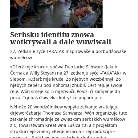
Serbsku identitu znowa
wotkrywali a dale wuwiwali
27. Zetkanje syće TAKATAK inspirowaše a pozbudźowaše
wuměłcow
»Dźerž mje kruće«, spěwa Duo Jacke Schwarz (Jakub
Čornak a Willy Stoyan) na 27. zetkanju syće »TAKATAK« w
Slepom. »Dźerž mje kruće. Zo njebych wotzběhnył. Zo
njebych zepěru pod nohomaj zhubił. Čert rejuje swoje
reje. Wón směje so ći mjezwoči. Połoži ći kamjenje do
puća. Trjebaš čłowjeka, kotryž će popadnje.«
Něhdźe 20 wobdźělnikow wopyta zetkanje w ateljeju
drjeworězbarja Thomasa Schwarza. Wón organizuje tute
zetkanje zhromadnje ze Zwjazkom serbskich wuměłcow
z.t., towarstwom Kreatiwna Łužica z.t. a z projektom
strukturneje změny »Regeneracija – reprodukcija –
inowacija. Spěchowanje serbskeho kulturneho a