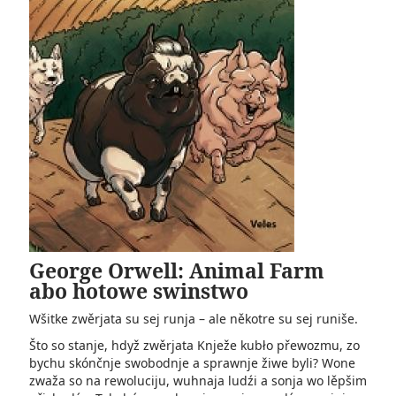
George Orwell: Animal Farm
abo hotowe swinstwo
Wšitke zwěrjata su sej runja – ale někotre su sej runiše.
Što so stanje, hdyž zwěrjata Knježe kubło přewozmu, zo
bychu­ skónčnje swobodnje a sprawnje žiwe byli? Wone
zwaža so na rewoluciju, wuhnaja ludźi a sonja wo lěpšim