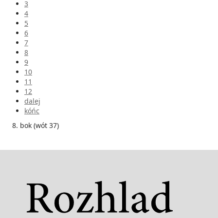
3
4
5
6
7
8
9
10
11
12
dalej
kóńc
8. bok (wót 37)