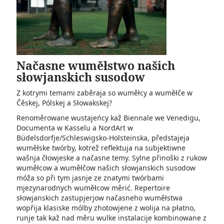
Načasne wuměłstwo našich
słowjanskich susodow
Z kotrymi temami zaběraja so wuměłcy a wuměłče w
Čěskej, Pólskej a Słowakskej?
Renoměrowane wustajeńcy kaž Biennale we Venedigu,
Documenta w Kasselu a NordArt w
Büdelsdorfje/Schleswigsko-Holsteinska, předstajeja
wuměłske twórby, kotrež reflektuja na subjektiwne
wašnja čłowjeske a načasne temy. Sylne přinoški z rukow
wuměłcow a wuměłčow našich słowjanskich susodow
móža so při tym jasnje ze znatymi twórbami
mjezynarodnych wuměłcow měrić. Repertoire
słowjanskich zastupjerjow načasneho wuměłstwa
wopřija klasiske mólby zhotowjene z wolija na płatno,
runje tak kaž nad měru wulke instalacije kombinowane z