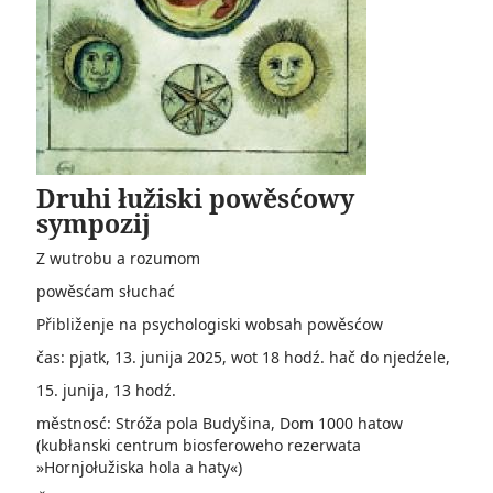
Druhi łužiski powěsćowy
sympozij
Z wutrobu a rozumom
powěsćam słuchać
Přibliženje na psychologiski wobsah powěsćow
čas: pjatk, 13. junija 2025, wot 18 hodź. hač do njedźele,
15. junija, 13 hodź.
městnosć: Stróža pola Budyšina, Dom 1000 hatow
(kubłanski centrum biosferoweho rezerwata
»Hornjołužiska hola a haty«)