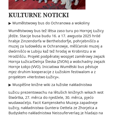
KULTURNE NOTICKI
▶ Wuměłstwowy bus do Ochranowa a wokoliny
Wuměłstwowy bus tež lětsa zaso turu po Hornjej Łužicy
jědźe. Stacije busa budu 16. a 17. awgusta 2025 hród
hrabje Zinzendorfa w Berthelsdorfje, pohrjebnišćo a
muzej za ludowědu w Ochranowje, měšćanski muzej a
dwórnišćo w Lubiju kaž tež hrodaj w Krobnitzu a w
Hrodźišću. Projekt podpěratej wospjet zaměrowy zwjazk
Hornja Łužica/Delnja Šleska (ZVON) a wobchadny zwjazk
Hornje Łobjo (VVO). Iniciatiwa Wuměłski bus pěstuje
mjez druhim kooperacije z Łužiskim festiwalom a z
projektom »Herbstwo Łužicy«.
▶ Wuspěšne knižne wiki za łužiske nakładnistwa
Łužicu prezentowachu na lětušich knižnych wikach wot
štwórtka, 27. měrca do njedźele, 30. měrca, pjećo
wudawaćeljo. Facit Kamjenskeho Muzeja zapadneje
Łužicy, nakładnistwa Guntera Oettela ze Zhorjelca a
Budyskeho nakładnistwa Neissuferverlag je hladajo na