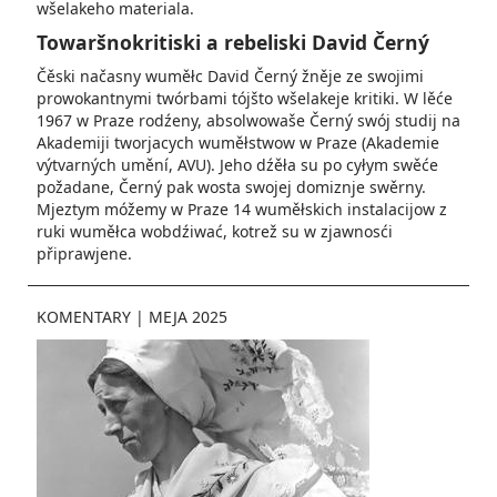
wšelakeho materiala.
Towaršnokritiski a rebeliski David Černý
Čěski načasny wuměłc David Černý žněje ze swojimi
prowokantnymi twórbami tójšto wšelakeje kritiki. W lěće
1967 w Praze rodźeny, absolwowaše Černý swój studij na
Akademiji tworjacych wuměłstwow w Praze (Akademie
výtvarných umění, AVU). Jeho dźěła su po cyłym swěće
požadane, Černý pak wosta swojej domiznje swěrny.
Mjeztym móžemy w Praze 14 wuměłskich instalacijow z
ruki wuměłca wobdźiwać, kotrež su w zjawnosći
připrawjene.
KOMENTARY
|
MEJA 2025