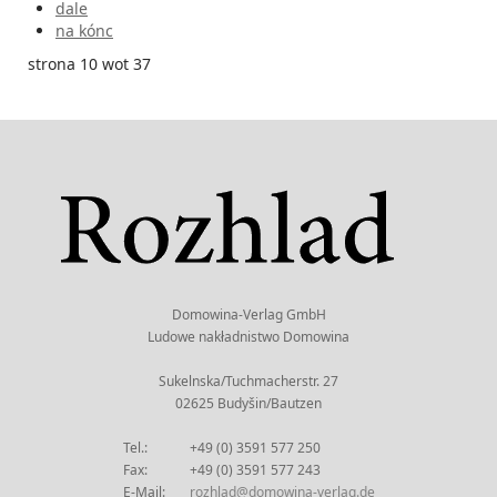
dale
na kónc
strona 10 wot 37
Domowina-Verlag GmbH
Ludowe nakładnistwo Domowina
Sukelnska/Tuchmacherstr. 27
02625 Budyšin/Bautzen
Tel.:
+49 (0) 3591 577 250
Fax:
+49 (0) 3591 577 243
E-Mail:
rozhlad@domowina-verlag.de