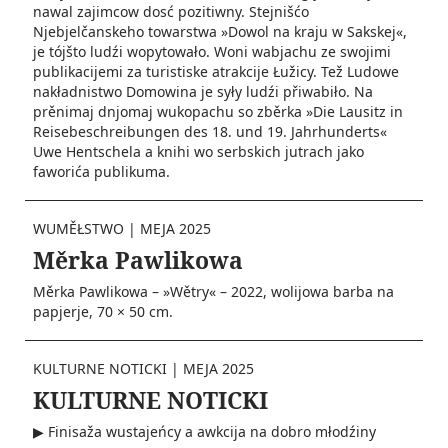
nawal zajimcow dosć pozitiwny. Stejnišćo
Njebjelčanskeho towarstwa »Dowol na kraju w Sakskej«,
je tójšto ludźi wopytowało. Woni wabjachu ze swojimi
publikacijemi za turistiske atrakcije Łužicy. Tež Ludowe
nakładnistwo Domowina je syły ludźi přiwabiło. Na
prěnimaj dnjomaj wukopachu so zběrka »Die Lausitz in
Reisebeschreibungen des 18. und 19. Jahrhunderts«
Uwe Hentschela a knihi wo serbskich jutrach jako
faworića publikuma.
WUMĚŁSTWO
|
MEJA 2025
Měrka Pawlikowa
Měrka Pawlikowa – »Wětry« – 2022, wolijowa barba na
papjerje, 70 × 50 cm.
KULTURNE NOTICKI
|
MEJA 2025
KULTURNE NOTICKI
▶ Finisaža wustajeńcy a awkcija na dobro młodźiny