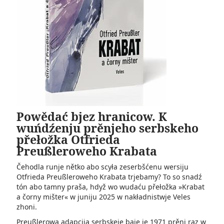
Powědać bjez hranicow. K
wuńdźenju prěnjeho serbskeho
přełožka Otfrieda
Preußleroweho Krabata
Čehodla runje nětko abo scyła zeserbšćenu wersiju
Otfrieda Preußleroweho Krabata trjebamy? To so snadź
tón abo tamny praša, hdyž wo wudaću přełožka »Krabat
a čorny mišter« w juniju 2025 w nakładnistwje Veles
zhoni.
Preußlerowa adapcija serbskeje baje je 1971 prěni raz w