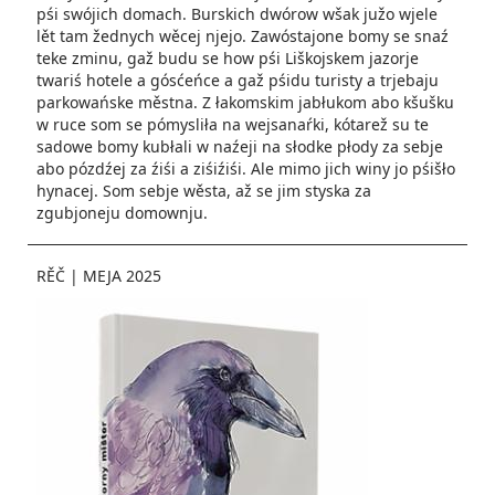
pśi swójich domach. Burskich dwórow wšak južo wjele
lět tam žednych wěcej njejo. Zawóstajone bomy se snaź
teke zminu, gaž budu se how pśi Liškojskem jazorje
twariś hotele a gósćeńce a gaž pśidu turisty a trjebaju
parkowańske městna. Z łakomskim jabłukom abo kšušku
w ruce som se pómysliła na wejsanaŕki, kótarež su te
sadowe bomy kubłali w naźeji na słodke płody za sebje
abo pózdźej za źiśi a ziśiźiśi. Ale mimo jich winy jo pśišło
hynacej. Som sebje wěsta, až se jim styska za
zgubjoneju domownju.
RĚČ
|
MEJA 2025