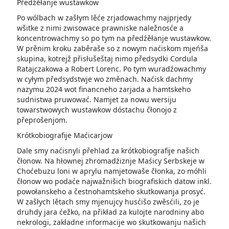
Předźěłanje wustawkow
Po wólbach w zašłym lěće zrjadowachmy najprjedy
wšitke z nimi zwisowace prawniske naležnosće a
koncentrowachmy so po tym na předźěłanje wustawkow.
W prěnim kroku zaběraše so z nowym naćiskom mjeńša
skupina, kotrejž přisłušeštaj nimo předsydki Cordula
Ratajczakowa a Robert Lorenc. Po tym wuradźowachmy
w cyłym předsydstwje wo změnach. Naćisk dachmy
nazymu 2024 wot financneho zarjada a hamtskeho
sudnistwa pruwować. Namjet za nowu wersiju
towarstwowych wustawkow dóstachu čłonojo z
přeprošenjom.
Krótkobiografije Maćicarjow
Dale smy naćisnyli přehlad za krótkobiografije našich
čłonow. Na hłow­nej zhromadźiznje Maśicy Serbskeje w
Choćebuzu loni w aprylu namjetowaše čłonka, zo móhli
čłonow wo podaće najwažnišich biografiskich datow inkl.
powołanskeho a čestnohamtskeho skutkowanja prosyć.
W zašłych lětach smy mjenujcy husćišo zwěsćili, zo je
druhdy jara ćežko, na přikład za kulojte narodniny abo
nekrologi, zakładne informacije wo skutkowanju našich