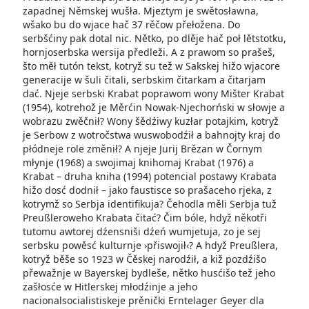
zapadnej Němskej wušła. Mjeztym je swětosławna,
wšako bu do wjace hač 37 rěčow přełožena. Do
serbšćiny pak dotal nic. Nětko, po dlěje hač poł lětstotku,
hornjoserbska wersija předleži. A z prawom so prašeš,
što měł tutón tekst, kotryž su tež w Sakskej hižo wjacore
generacije w šuli čitali, serbskim čitarkam a čitarjam
dać. Njeje serbski Krabat poprawom wony Mišter Krabat
(1954), kotrehož je Měrćin Nowak-Njechorński w słowje a
wobrazu zwěčnił? Wony šědźiwy kuzłar potajkim, kotryž
je Serbow z wotročstwa wuswobodźił a bahnojty kraj do
płódneje role změnił? A njeje Jurij Brězan w Čornym
młynje (1968) a swojimaj knihomaj Krabat (1976) a
Krabat – druha kniha (1994) potencial postawy Krabata
hižo dosć dodnił – jako faustisce so prašaceho rjeka, z
kotrymž so Serbja identifikuja? Čehodla měli Serbja tuž
Preußleroweho Krabata čitać? Čim bóle, hdyž někotři
tutomu awtorej dźensniši dźeń wumjetuja, zo je sej
serbsku powěsć kulturnje ›přiswojił‹? A hdyž Preußlera,
kotryž běše so 1923 w Čěskej narodźił­, a kiž pozdźišo
přewažnje w Bayerskej bydleše, nětko husćišo tež jeho
zašłosće w Hitlerskej młodźinje a jeho
nacionalsocialistiskeje prěnički Erntelager Geyer dla