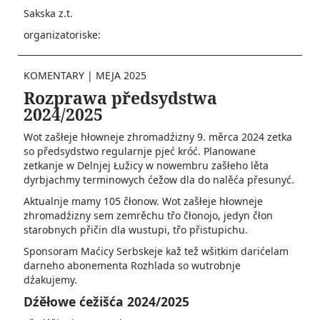
Sakska z.t.
organizatoriske:
KOMENTARY
|
MEJA 2025
Rozprawa předsydstwa
2024/2025
Wot zašłeje hłowneje zhromadźizny 9. měrca 2024 zetka
so předsydstwo regularnje pjeć króć. Planowane
zetkanje w Delnjej Łužicy w nowembru zašłeho lěta
dyrbjachmy terminowych ćežow dla do nalěća přesunyć.
Aktualnje mamy 105 čłonow. Wot zašłeje hłowneje
zhromadźizny sem zemrěchu třo čłonojo, jedyn čłon
starobnych přičin dla wustupi, třo přistupichu.
Sponsoram Maćicy Serbskeje kaž tež wšitkim darićelam
darneho abonementa Rozhlada so wutrobnje
dźakujemy.
Dźěłowe ćežišća 2024/2025