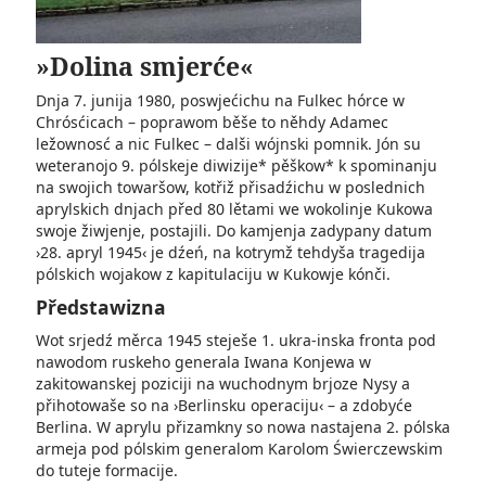
»Dolina smjerće«
Dnja 7. junija 1980, poswjećichu na Fulkec hórce w
Chrósćicach – poprawom běše to něhdy Adamec
ležownosć a nic Fulkec – dalši wójnski pomnik. Jón su
weteranojo 9. pólskeje diwizije* pěškow* k spominanju
na swojich towaršow, kotřiž přisadźichu w poslednich
aprylskich dnjach před 80 lětami we wokolinje Kukowa
swoje žiwjenje, postajili. Do kamjenja zadypany datum
›28. apryl 1945‹ je dźeń, na kotrymž tehdyša tragedija
pólskich wojakow z kapitulaciju w Kukowje kónči.
Předstawizna
Wot srjedź měrca 1945 steješe 1. ukra-inska fronta pod
nawodom ruskeho generala Iwana Konjewa w
zakitowanskej poziciji na wuchodnym brjoze Nysy a
přihotowaše so na ›Berlinsku operaciju‹ – a zdobyće
Berlina. W aprylu přizamkny so nowa nastajena 2. pólska
armeja pod pólskim generalom Karolom Świerczewskim
do tuteje formacije.