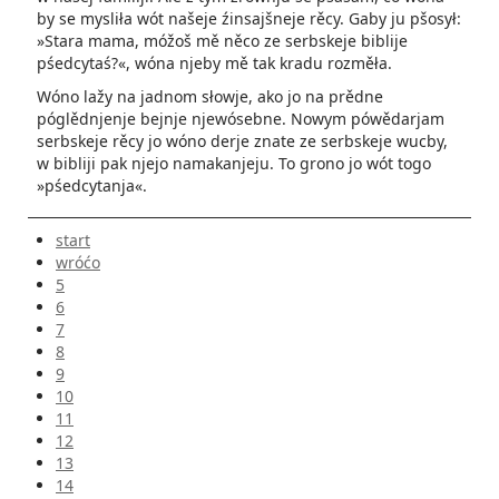
by se mysliła wót našeje źinsajšneje rěcy. Gaby ju pšosył:
»Stara mama, móžoš mě něco ze serbskeje biblije
pśedcytaś?«, wóna njeby mě tak kradu rozměła.
Wóno lažy na jadnom słowje, ako jo na prědne
póglědnjenje bejnje njewósebne. Nowym pówědarjam
serbskeje rěcy jo wóno derje znate ze serbskeje wucby,
w bibliji pak njejo namakanjeju. To grono jo wót togo
»pśedcytanja«.
start
wróćo
5
6
7
8
9
10
11
12
13
14