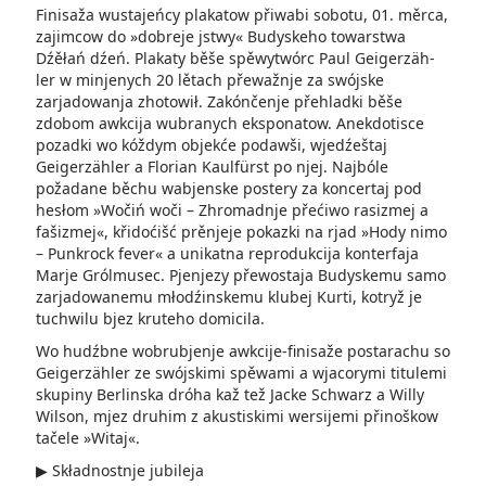
Finisaža wustajeńcy plakatow přiwabi sobotu, 01. měrca,
zajimcow do »dobreje jstwy« Budyskeho towarstwa
Dźěłań dźeń. Plakaty běše spěwy­twórc Paul Geigerzäh-
ler w minjenych 20 lětach přewažnje za swójske
zarjadowanja zhotowił. Zakónčenje přehladki běše
zdobom awkcija wubranych eksponatow. Anekdotisce
pozadki wo kóždym objekće podawši, wjedźeštaj
Geigerzähler a Florian Kaulfürst po njej. Najbóle
požadane běchu wabjenske postery za koncertaj pod
hesłom »Wočiń woči – Zhromadnje přećiwo rasizmej a
fašizmej«, křidoćišć prěnjeje pokazki na rjad »Hody nimo
– Punkrock fever­« a unikatna reprodukcija konterfaja
Marje Grólmusec. Pjenjezy přewostaja Budyskemu samo
zarjadowanemu młodźinskemu klubej Kurti, kotryž je
tuchwilu bjez kruteho domicila.
Wo hudźbne wobrubjenje awkcije-finisaže postarachu so
Geigerzähler ze swójskimi spěwami a wjacorymi titulemi
skupiny Berlinska dróha kaž tež Jacke Schwarz a Willy
Wilson, mjez druhim z akustiskimi wersijemi přinoškow
tačele »Witaj«.
▶ Składnostnje jubileja