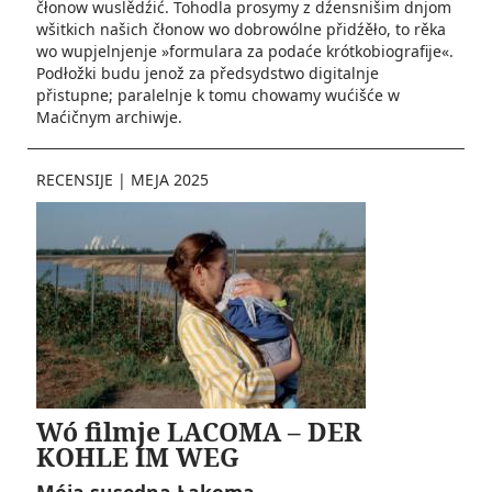
čłonow wuslědźić. Tohodla prosymy z dźensnišim dnjom
wšitkich našich čłonow wo dobrowólne přidźěło, to rěka
wo wupjelnjenje »formulara za podaće krótkobiografije«.
Podłožki budu jenož za předsydstwo digitalnje
přistupne; paralelnje k tomu chowamy wućišće w
Maćičnym archiwje.
RECENSIJE
|
MEJA 2025
Wó filmje LACOMA – DER
KOHLE IM WEG