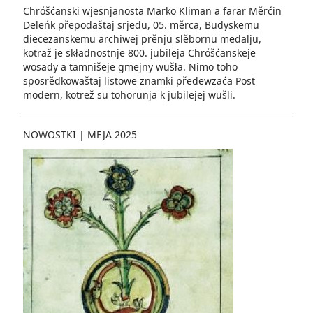
Chróšćanski wjesnjanosta Marko Kliman a farar Měrćin
Deleńk přepodaštaj srjedu, 05. měrca, Budyskemu
diecezanskemu archiwej prěnju slěbornu medalju,
kotraž je składnostnje 800. jubileja Chróšćanskeje
wosady a tamnišeje gmejny wušła. Nimo toho
sposrědkowaštaj listowe znamki předewzaća Post
modern, kotrež su tohorunja k jubilejej wušli.
NOWOSTKI
|
MEJA 2025