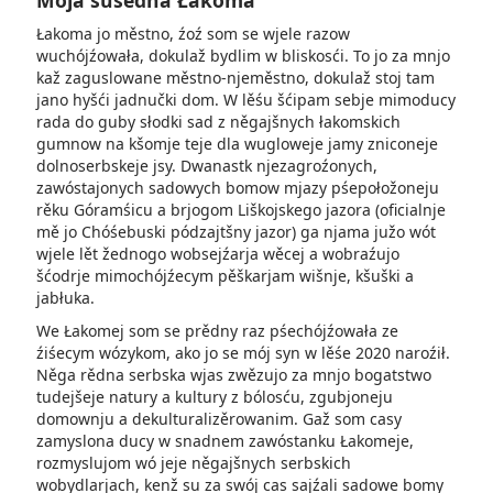
Mója susedna Łakoma
Łakoma jo městno, źoź som se wjele razow
wuchójźowała, dokulaž bydlim w bliskosći. To jo za mnjo
kaž zaguslowane městno-njeměstno, dokulaž stoj tam
jano hyšći jadnučki dom. W lěśu šćipam sebje mimoducy
rada do guby słodki sad z něgajšnych łakomskich
gumnow na kšomje teje dla wugloweje jamy zniconeje
dolnoserbskeje jsy. Dwanastk njezagroźonych,
zawóstajonych sadowych bomow mjazy pśepołožoneju
rěku Góramśicu a brjogom Liškojskego­ jazora (oficialnje
mě jo Chóśebuski pódzajtšny jazor) ga njama južo wót
wjele lět žednogo wobsejźarja wěcej a wobraźujo
šćodrje mimochójźecym pěškarjam wišnje, kšuški a
jabłuka.
We Łakomej som se prědny raz pśechójźowała ze
źiśecym wózykom, ako jo se mój syn w lěśe 2020 naroźił.
Něga rědna serbska wjas zwězujo za mnjo bogatstwo
tudejšeje natury a kultury z bólosću, zgubjoneju
domownju a dekulturalizěrowanim. Gaž som casy
zamyslona ducy w snadnem zawóstanku Łakomeje,
rozmyslujom wó jeje něgajšnych serbskich
wobydlarjach, kenž su za swój cas sajźali sadowe bomy