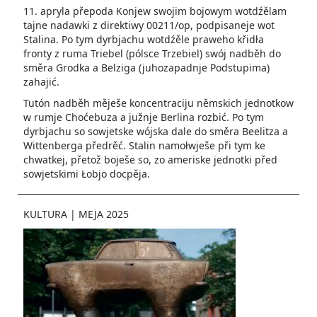
11. apryla přepoda Konjew swojim bojowym wotdźělam
tajne nadawki z direktiwy 00211/op, podpisaneje wot
Stalina. Po tym dyrbjachu wotdźěle praweho křidła
fronty z ruma Triebel (pólsce Trzebiel) swój nadběh do
směra Grodka a Belziga (juhozapadnje Podstupima)
zahajić.
Tutón nadběh měješe koncentraciju němskich jednotkow
w rumje Choćebuza a južnje Berlina rozbić. Po tym
dyrbjachu so sowjetske wójska dale do směra Beelitza a
Wittenberga předrěć. Stalin namołwješe při tym ke
chwatkej, přetož boješe so, zo ameriske jednotki před
sowjetskimi Łobjo docpěja.
KULTURA
|
MEJA 2025