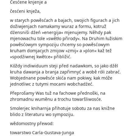
Česćene knjenje a
česćeni knježa,
w starych powěsćach a bajach, swojich figurach a jich
dožiwjenjach namakamy wuraz a formu, kotruž
dźensniši dźeń »energija«­ mjenujemy. Něhdy pak
mjenowachu tole »swětło přirody«. Na Druhim łužiskim
powěsćowym sympoziju chcemy so powěsćowym
kruham domjacych zmijow »zmij« a »plon­« kaž tež
»spodźiwnej kwětce« přibližić.
Kóždy indiwiduum steji před nadawkom, so jako dźěl
kruha dawanja a branja zapřimnyć a wobě róli zabrać.
Wobjednane powěsće skića nam pokiwy, kak móže
jednotliwc z tutymi mocami wobchadźeć.
Přeprošamy Was tuž na fachowe přednoški, na
zhromadnu wuměnu a trochu towaršliwosće.
Smolerjec kniharnja přihotuje sobotu za nas knižne
blido z literaturu wo sympoziju.
wědomostny přewod:
towarstwo Carla-Gustava-Junga