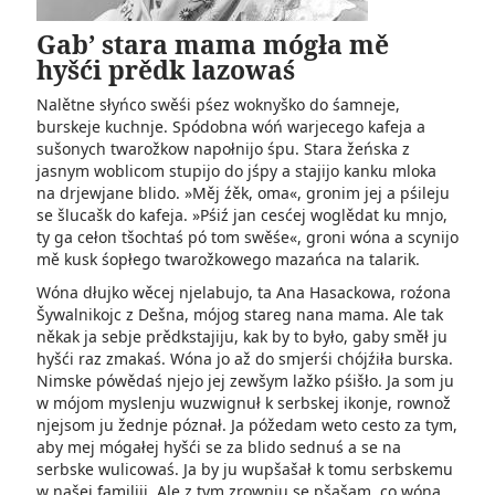
Gab’ stara mama mógła mě
hyšći prědk lazowaś
Nalětne słyńco swěśi pśez woknyško do śamneje,
burskeje kuchnje. Spódobna wóń warjecego kafeja a
sušonych twarožkow napołnijo śpu. Stara žeńska z
jasnym woblicom stupijo do jśpy a stajijo kanku mloka
na drjewjane blido. »Měj źěk, oma«, gronim jej a pśileju
se šlucašk do kafeja. »Pśiź jan cesćej woglědat ku mnjo,
ty ga cełon tšochtaś pó tom swěśe«, groni wóna a scynijo
mě kusk śopłego twarožkowego mazańca na talarik.
Wóna dłujko wěcej njelabujo, ta Ana Hasackowa, roźona
Šywalnikojc z Dešna, mójog stareg nana mama. Ale tak
někak ja sebje prědkstajiju, kak by to było, gaby směł ju
hyšći raz zmakaś. Wóna jo až do smjerśi chójźiła burska.
Nimske pówědaś njejo jej zewšym lažko pśišło. Ja som ju
w mójom myslenju wuzwignuł k serbskej ikonje, rownož
njejsom ju žednje póznał. Ja póžedam weto cesto za tym,
aby mej mógałej hyšći se za blido sednuś a se na
serbske wulicowaś. Ja by ju wupšašał k tomu serbskemu
w našej familiji. Ale z tym zrownju se pšašam, co wóna