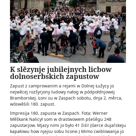
K slězynje jubilejnych licbow
dolnoserbskich zapustow
Zapust z camprowanim a rejami w Dolnej Łužycy jo
nejwěcej rozšyrjony ludowy nałog w pódpołdnjowej
Bramborskej. Łoni su w Zaspach sobotu, dnja 2. měrca,
wóswěśili 180. zapust.
Impresija 180. zapusta w Zaspach. Fota: Werner
Měškank Nalicył som w drastwowem pśeśěgu 248
zapustarjow. Mjazy nimi jo było 41 źiśi! (Gerce dujaŕskeju
kapałowu how njejsu sobu licone.) Mimo cwiblowanja jo