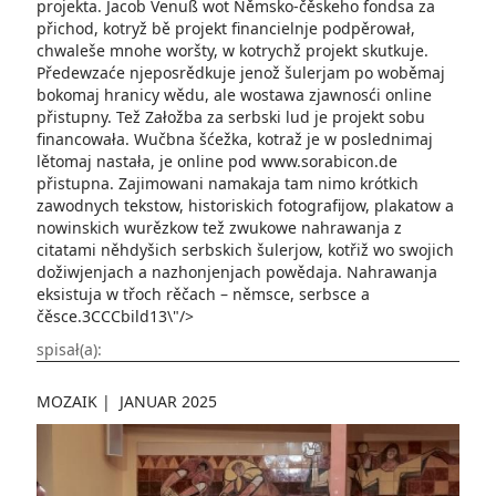
projekta. Jacob Venuß wot Němsko-čěskeho fondsa za
přichod, kotryž bě projekt financielnje podpěrował,
chwaleše mnohe woršty, w kotrychž projekt skutkuje.
Předewzaće njepo­srědkuje jenož šulerjam po woběmaj
bokomaj hranicy wědu, ale wostawa zjawnosći online
přistupny. Tež Załožba za serbski lud je projekt sobu
financowała. Wučbna šćežka, kotraž je w poslednimaj
lětomaj nastała, je online pod www.sorabicon.de
přistupna. Zajimowani namakaja tam nimo krótkich
zawo­dnych tekstow, historiskich fotografijow, plakatow a
nowinskich wurězkow tež zwukowe nahrawanja z
citatami něhdyšich serbskich šulerjow, kotřiž wo swojich
dožiwjenjach a nazhonjenjach powědaja. Nahrawanja
eksistuja w třoch rěčach – němsce, serbsce a
čěsce.3CCCbild13\"/>
spisał(a):
MOZAIK
|
JANUAR 2025