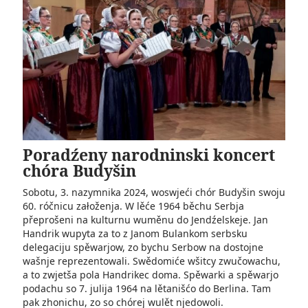
Poradźeny narodninski koncert
chóra Budyšin
Sobotu, 3. nazymnika 2024, woswjeći chór Budyšin swoju
60. róčnicu załoženja. W lěće 1964 běchu Serbja
přeprošeni na kulturnu wuměnu do Jendźelskeje. Jan
Handrik wupyta za to z Janom Bulankom serbsku
delegaciju spěwarjow, zo bychu Serbow na dostojne
wašnje reprezentowali. Swědomiće wšitcy zwučowachu,
a to zwjetša pola Handrikec doma. Spěwarki a spěwarjo
podachu so 7. julija 1964 na lětanišćo do Berlina. Tam
pak zhonichu, zo so chórej wulět njedowoli.