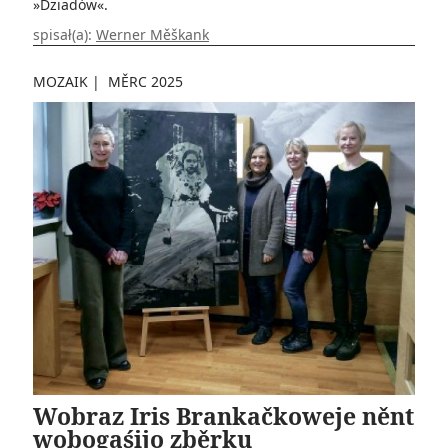
»Dziadów«.
spisał(a):
Werner Měškank
MOZAIK
|
MĚRC 2025
Wobraz Iris Brankačkoweje něnt
wobogaśijo zběrku