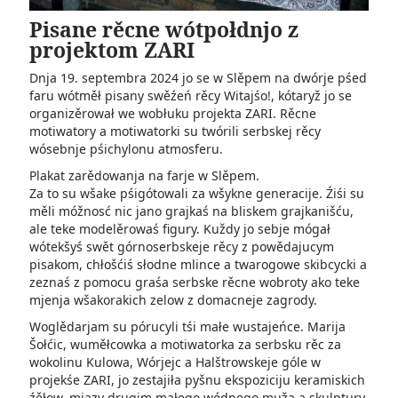
Pisane rěcne wótpołdnjo z
projektom ZARI
Dnja 19. septembra 2024 jo se w Slěpem na dwórje pśed
faru wótměł pisany swěźeń rěcy Witajśo!, kótaryž jo se
organizěrował we wobłuku projekta ZARI. Rěcne
motiwatory a motiwatorki su twórili serbskej rěcy
wósebnje pśichylonu atmosferu.
Plakat zarědowanja na farje w Slěpem.
Za to su wšake pśigótowali za wšykne generacije. Źiśi su
měli móžnosć nic jano grajkaś na bliskem grajkanišću,
ale teke modelěrowaś figury. Kuždy jo sebje mógał
wótekšyś swět górnoserbskeje rěcy z powědajucym
pisakom, chłošćiś słodne mlince a twarogowe skibcycki a
zeznaś z pomocu graśa serbske rěcne wobroty ako teke
mjenja wšakorakich zelow z domacneje zagrody.
Woglědarjam su pórucyli tśi małe wustajeńce. Marija
Šołćic, wuměłcowka a motiwatorka za serbsku rěc za
wokolinu Kulowa, Wórjejc a Halštrowskeje góle w
projekśe ZARI, jo zestajiła pyšnu ekspoziciju keramiskich
źěłow, mjazy drugim małego wódnego muža a skulptury