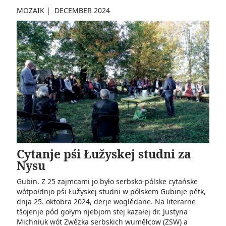
MOZAIK
|
DECEMBER 2024
Cytanje pśi Łužyskej studni za
Nysu
Gubin. Z 25 zajmcami jo było serbsko-pólske cytańske
wótpołdnjo pśi Łužyskej studni w pólskem Gubinje pětk,
dnja 25. oktobra 2024, derje woglědane. Na literarne
tšojenje pód gołym njebjom stej kazałej dr. Justyna
Michniuk wót Zwězka serbskich wuměłcow (ZSW) a