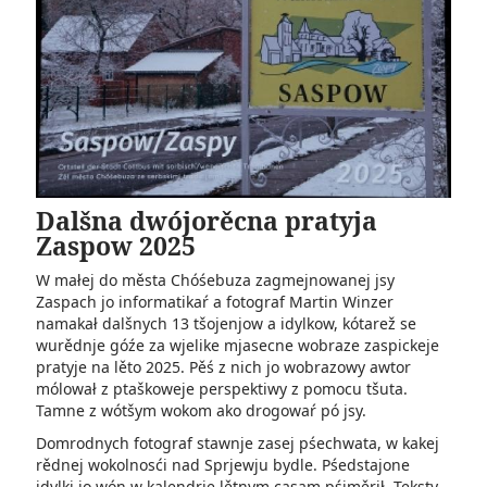
Dalšna dwójorěcna pratyja
Zaspow 2025
W małej do města Chóśebuza zagmejnowanej jsy
Zaspach jo informatikaŕ a fotograf Martin Winzer
namakał dalšnych 13 tšojenjow a idylkow, kótarež se
wurědnje góźe za wjelike mjasecne wobraze zaspickeje
pratyje na lěto 2025. Pěś z nich jo wobrazowy awtor
mólował z ptaškoweje perspektiwy z pomocu tšuta.
Tamne z wótšym wokom ako drogowaŕ pó jsy.
Domrodnych fotograf stawnje zasej pśechwata, w kakej
rědnej wokolnosći nad Sprjewju bydle. Pśedstajone
idylki jo wón w kalendrje lětnym casam pśiměrił. Teksty