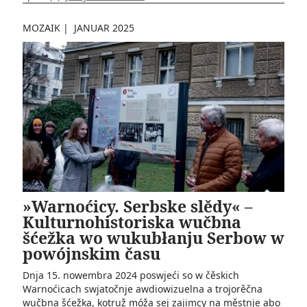
MOZAIK
|
JANUAR 2025
»Warnoćicy. Serbske slědy« –
Kulturnohistoriska wučbna
šćežka wo wukubłanju Serbow w
powójnskim času
Dnja 15. nowembra 2024 po­swjeći so w čěskich
Warnoćicach swjatočnje awdiowizuelna a trojorěčna
wučbna šćežka, kotruž móža sej zajimcy na městnje abo