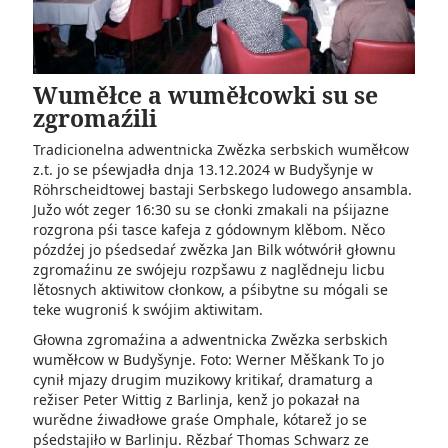
Wuměłce a wuměłcowki su se
zgromaźili
Tradicionelna adwentnicka Zwězka serbskich wuměłcow
z.t. jo se pśewjadła dnja 13.12.2024 w Budyšynje w
Röhrscheidtowej bastaji Serbskego ludowego ansambla.
Južo wót zeger 16:30 su se cłonki zmakali na pśijazne
rozgrona pśi tasce kafeja z gódownym klěbom. Něco
pózdźej jo pśedsedaŕ zwězka Jan Bilk wótwórił głownu
zgromaźinu ze swójeju rozpšawu z naglědneju licbu
lětosnych aktiwitow cłonkow, a pśibytne su mógali se
teke wugroniś k swójim aktiwitam.
Głowna zgromaźina a adwentnicka Zwězka serbskich
wuměłcow w Budyšynje. Foto: Werner Měškank To jo
cynił mjazy drugim muzikowy kritikaŕ, dramaturg a
režiser Peter Wittig z Barlinja, kenž jo pokazał na
wurědne źiwadłowe graśe Omphale, kótarež jo se
pśedstajiło w Barlinju. Rězbaŕ Thomas Schwarz ze