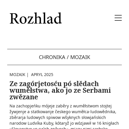
CHRONIKA / MOZAIK
MOZAIK
|
APRYL 2025
Ze zagórjetosću pó slědach
wuměłstwa, ako jo ze Serbami
zwězane
Na zachopjeńku mójeje zaběry z wuměłstwom stojtej
žywjenje a statkowanje českego wuměłca-ludowědnika,
zběrarja ludowych spiwow wšyknych słowjańskich
narodow Ludvíka Kuby, kótaryž jo wózjawił w 16 knigłach
»Slovanstvo ve svých zpěvech«, mjazy nimi serbske