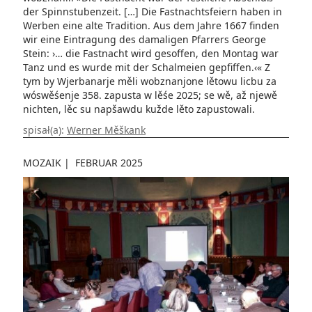
der Spinnstubenzeit. […] Die Fastnachtsfeiern haben in
Werben eine alte Tradition. Aus dem Jahre 1667 finden
wir eine Eintragung des damaligen Pfarrers George
Stein: ›… die Fastnacht wird gesoffen, den Montag war
Tanz und es wurde mit der Schalmeien gepfiffen.‹« Z
tym by Wjerbanarje měli wobznanjone lětowu licbu za
wóswěśenje 358. zapusta w lěśe 2025; se wě, až njewě
nichten, lěc su napšawdu kužde lěto zapustowali.
spisał(a):
Werner Měškank
MOZAIK
|
FEBRUAR 2025