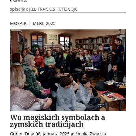
spisał(a):
JILL-FRANCIS KETLICOJC
MOZAIK
|
MĚRC 2025
Wo magiskich symbolach a
zymskich tradicijach
Gubin. Dnja 08. januara 2025 je čłonka Zwjazka