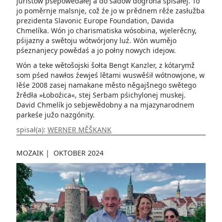
juristow pśepowědałej a do sadow dogrona spisałej. To
jo poměrnje malsnje, což źe jo w prědnem rěźe zasłužba
prezidenta Slavonic Europe Foundation, Davida
Chmelíka. Wón jo charismatiska wósobina, wjelerěcny,
pśijazny a swětoju wótwórjony luź. Wón wumějo
pśeznanjecy powědaś a jo połny nowych idejow.
Wón a teke wětošojski šołta Bengt Kanzler, z kótarymž
som pśed nawłos źewjeś lětami wuswěśił wótnowjone, w
lěśe 2008 zasej namakane město něgajšnego swětego
žrědła »Łoboźica«, stej Serbam pśichylonej muskej.
David Chmelík jo sebjewědobny a na mjazynarodnem
parkeśe južo nazgónity.
spisał(a):
WERNER MĚŠKANK
MOZAIK
|
OKTOBER 2024