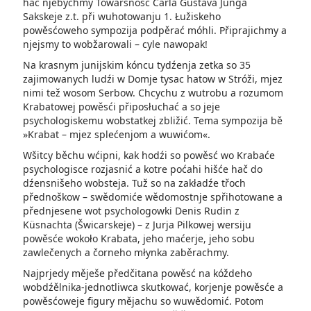
hač njebychmy Towaršnosć Carla Gustava Junga
Sakskeje z.t. při wuhotowanju 1. Łužiskeho
powěsćoweho sympozija podpěrać móhli. Připrajichmy a
njejsmy to wobžarowali – cyle nawopak!
Na krasnym junijskim kóncu tydźenja zetka so 35
zajimowanych ludźi w Domje tysac hatow w Stróži, mjez
nimi tež wosom Serbow. Chcychu z wutrobu a rozumom
Krabatowej powěsći připosłuchać a so jeje
psychologiskemu wobstatkej zbližić. Tema sympozija bě
»Krabat – mjez splećenjom a wuwićom«.
Wšitcy běchu wćipni, kak hodźi so powěsć wo Krabaće
psychologisce rozjasnić a kotre poćahi hišće hač do
dźensnišeho wobsteja. Tuž so na zakładźe třoch
přednoškow – swědomiće wědomostnje spřihotowane a
přednjesene wot psychologowki Denis Rudin z
Küsnachta (Šwicarskeje) – z Jurja Pilkowej wersiju
powěsće wokoło Krabata, jeho maćerje, jeho sobu
zawlečenych a čorneho młynka zaběrachmy.
Najprjedy měješe předčitana powěsć na kóždeho
wobdźělnika-jednotliwca skutkować, korjenje powěsće a
powěsćoweje figury mějachu so wuwědomić. Potom