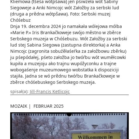
Kliemowa (tśeśa wótpšawa) jen pśiwzeła wót Sabiny
Siegoweje a Anki Nimcojc wót Załožby za serbski lud
(druga a prědna wótpšawa). Foto: Serbski muzej
Chóśebuz
Dnja 19. decembra 2024 jo namakała wólejowa mólba
»Marie P.« Iris Brankačkoweje swójo městno w zběrce
Serbskego muzeja w Chóśebuzu. Wót Załožby za serbski
lud stej Sabina Siegowa (zastupna direktorka) a Anka
Nimcojc (zagronita sobuźěłaśeŕka za załožbowu zběrku)
ju pśepódałej, pśeto załožba jo twóŕbu wót wuměłcowki
kupiła a muzejoju ako trajnu wupóžyconku a trajne
wobogaśenje muzeumowego wobstatka k dispoziciji
stajiła. Jadna se wó prědnu twóŕbu Brankačkoweje w
zběrce chóśebuskego Serbskego muzeja.
spisał(a):
Jill-Francis Ketlicojc
MOZAIK
|
FEBRUAR 2025