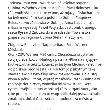
Tadeusz Raut wót Towaristwa pśijaśelow regiona
Gubina. Wósebny zajm, słuchaś na žywu dolnoserbsku
rěc, wótbłyšćujo se teke w tom, až mjazy pśisłucharjami
su byli měsćański šołta pólskego Gubina Zbigniew
Bołoczko, wicešołtowka w Gubinje Anna Kapela, raźc
měsćańskeje rady Paweł Wojtecki, zastupnik krajnego
raźca Ryszard Zakrzewski a pśedsedaŕ Towaristwa
pśijaśelow regiona Gubina Stefan Pilaczyński.
Zbigniew Bołoczko a Tadeusz Raut. Foto: Werner
Měškank
Cłonk ZSW Werner Měškank z Chóśebuza jo cytał ze
swójeju zběrkowu »Njaboga pata« a »Plon na najśpje«
krotke žortne teksty, kótarež jo Justyna Michniuk ned live
do pólskeje rěcy pśestajiła. Pśi tom jo pśibytnym teke
stawizniske slězyny tšojeńkow rozkładowała. Dalej stej
wóna a pólski literat, ceptaŕ, měsćański raźc Gubina a w
regionje derje znaty wobydlaŕski aktiwist Jan Skora
cytałej swójske teksty w pólskej rěcy. Organizatory ako
teke publikum su se za to wugronili, dalej pśewjasć take
zmakanja, dokulaž su wóni nadgódnota za město a
region.