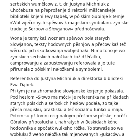
serbskich wuměłcow z. t. dr. Justyna Michniuk z
Choćebuza na přeprošenje direktorki měšćanskeje
biblioteki knjeni Ewy Dąbek, w pólskim Gubinje k temje
»Wot wječornych spěwow k magiskim symbolam: zymske
tradicije Serbow a Słowjanow« přednošowała.
Wona je temy kaž woznam spěwow pola starych
Słowjanow, teksty hodownych pěsnjow a přećow kaž tež
wěru do jich skutkowanja wobjednała. Nimo toho je wo
zymskich serbskich nałožkach kaž dźěćatku,
camprowanju a zapustowanju referowała a je tute
přirunała z pólskimi nałožkami a symbolemi.
Referentka dr. Justyna Michniuk a direktorka biblioteki
Ewa Dąbek.
Při tym je na zhromadne słowjanske korjenje pokazała.
Pod hesłom »Słowo ma móc!« je referentka na přikładach
starych pólskich a serbskich hesłow podała, zo tajke
přeća magisku, praktisku a tež socialnu funkciju maja.
Potom su přitomni originalnym přećam w pólskej narěči
Góralow připosłuchali, nahratych w Beskidach kónc
hodownika a spočatk wulkeho róžka. To stawaše so we
wobłuku žiweho nałožka tak mjenowanych »Jukaców« a