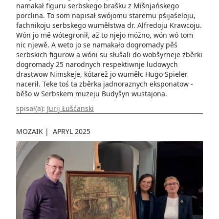
namakał figuru serbskego brašku z Mišnjańskego
porclina. To som napisał swójomu staremu pśijaśeloju,
fachnikoju serbskego wuměłstwa dr. Alfredoju Krawcoju.
Wón jo mě wótegronił, až to njejo móžno, wón wó tom
nic njewě. A weto jo se namakało dogromady pěś
serbskich figurow a wóni su słušali do wobšyrneje zběrki
dogro­mady 25 narodnych respektiwnje ludowych
drastwow Nim­skeje, kó­tarež jo wuměłc Hugo Spieler
nacerił. Teke toś ta zběrka jadnoraznych eksponatow ­
běšo w Serbskem muzeju Bu­dyšyn wustajona.
spisał(a):
Jurij Łušćanski
MOZAIK
|
APRYL 2025