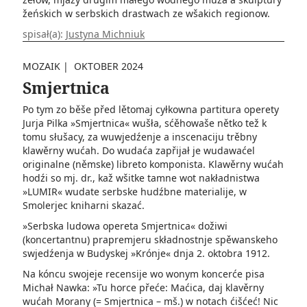
žeńskich w serbskich drastwach ze wšakich regionow.
spisał(a):
Justyna Michniuk
MOZAIK
|
OKTOBER 2024
Smjertnica
Po tym zo běše před lětomaj cyłkowna partitura operety
Jurja Pilka »Smjertnica« wušła, sćěhowaše nětko tež k
tomu słušacy, za wuwjedźenje a inscenaciju trěbny
klawěrny wućah. Do wudaća zapřijał je ­wudawaćel
originalne (němske) libreto komponista. Klawěrny wućah
hodźi so mj. dr., kaž wšitke tamne wot nakładnistwa
»LUMIR« wudate serbske hudźbne materialije, w
Smolerjec kniharni skazać.
»Serbska ludowa opereta Smjertnica« dožiwi
(koncertantnu) prapremjeru składnostnje spěwanskeho
swjedźenja w Budyskej »Krónje« dnja 2. oktobra 1912.
Na kóncu swojeje recensije wo wonym koncerće pisa
Michał Nawka: »Tu horce přeće: Maćica, daj klavěrny
wućah Morany (= Smjertnica – mš.) w notach ćišćeć! Nic