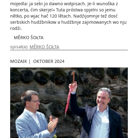
mojedla: ja sebi jo dawno wotpisach. Je-li wunoška z
koncerta, ćim skerje!« ­Tuta próstwa spjelni so ­jemu
nětko, po wjac hač 120 ­lětach. Nadźijomnje tež dosć
serbskich hudźbnikow a hudźbnje zajimowanych wo nju
rodźi.
MĚRKO ŠOŁTA
spisał(a):
MĚRKO ŠOŁTA
MOZAIK
|
OKTOBER 2024