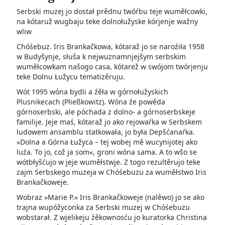
Serbski muzej jo dostał prědnu twóŕbu teje wuměłcowki,
na kótaruž wugbaju teke dolnołužyske kórjenje wažny
wliw
Chóśebuz. Iris Brankačkowa, kótaraž jo se naroźiła 1958
w Budyšynje, słuša k nejwuznamnjejšym serbskim
wuměłcowkam našogo casa, kótarež w swójom twórjenju
teke Dolnu Łužycu tematizěruju.
Wót 1995 wóna bydli a źěła w górnołužyskich
Plusnikecach (Pließkowitz). Wóna źe powěda
górnoserbski, ale póchada z dolno- a górnoserbskeje
familije. Jeje maś, kótaraž jo ako rejowaŕka w Serbskem
ludowem ansamblu statkowała, jo była Depšćanaŕka.
»Dolna a Górna Łužyca – tej wobej mě wucynijotej ako
luźa. To jo, což ja som«, groni wóna sama. A to wšo se
wótbłyšćujo w jeje wuměłstwje. Z togo rezultěrujo teke
zajm Serbskego muzeja w Chóśebuzu za wuměłstwo Iris
Brankačkoweje.
Wobraz »Marie P.« Iris Brankačkoweje (nalěwo) jo se ako
trajna wupóžyconka za Serbski muzej w Chóśebuzu
wobstarał. Z wjelikeju źěkownosću jo kuratorka Christina