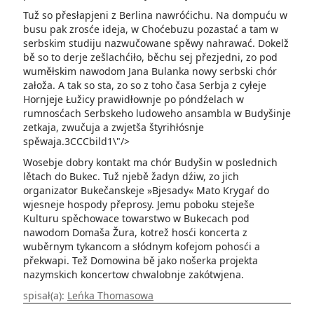
Tuž so přesłapjeni z Berlina nawróćichu. Na dompuću w
busu pak zrosće ideja, w Choćebuzu pozastać a tam w
serbskim studiju nazwučowane spěwy nahrawać. Dokelž
bě so to derje zešlachćiło, běchu sej přezjedni, zo pod
wuměłskim nawodom Jana Bulanka nowy serbski chór
załoža. A tak so sta, zo so z toho časa Serbja z cyłeje
Hornjeje Łužicy prawidłownje po póndźelach w
rumnosćach Serbskeho ludoweho ansambla w Budyšinje
zetkaja, zwučuja a zwjetša štyrihłósnje
spěwaja.3CCCbild1\"/>
Wosebje dobry kontakt ma chór Budyšin w poslednich
lětach do Bukec. Tuž njebě žadyn dźiw, zo jich
organizator Bukečanskeje »Bjesady« Mato Krygaŕ do
wjesneje hospody přeprosy. Jemu poboku steješe
Kulturu spěchowace towarstwo w Bukecach pod
nawodom Domaša Žura, kotrež hosći koncerta z
wuběrnym tykancom a słódnym kofejom pohosći a
překwapi. Tež Domowina bě jako nošerka projekta
nazymskich koncertow chwalobnje zakótwjena.
spisał(a):
Leńka Thomasowa