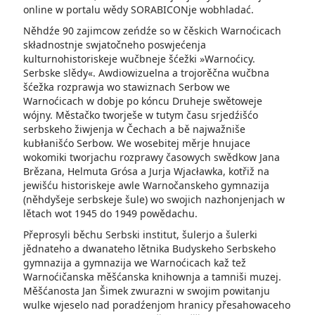
online w portalu wědy SORABICON­je wobhladać.
Něhdźe 90 zajimcow zeńdźe so w čěskich Warnoćicach
składnostnje swjatočneho poswjećenja
kulturnohistoriskeje wuč­bneje šćežki »Warnoćicy.
Serbske slědy«. Awdiowizuelna a trojorěčna wučbna
šćežka rozprawja wo stawiznach Serbow we
Warnoćicach w dobje po kóncu Druheje swětoweje
wójny. Městačko tworješe w tutym času srjedźišćo
serbskeho žiwjenja w Čechach a bě najwažniše
kubłanišćo Serbow. We wosebitej měrje hnujace
wokomiki tworjachu rozprawy časowych swědkow Jana
Brězana, Helmuta Grósa a Jurja Wjacławka, kotřiž na
jewišću historiskeje awle Warnočanskeho gymnazija
(něhdyšeje serbskeje šule) wo swojich nazhonjenjach w
lětach wot 1945 do 1949 powědachu.
Přeprosyli běchu Serbski institut, šulerjo a šulerki
jědnateho a dwanateho lětnika Budyskeho Serbskeho
gymnazija a gymnazija we Warnoćicach kaž tež
Warnoćičanska měšćanska knihownja a tamniši muzej.
Měšćanosta Jan Šimek zwurazni w swojim powitanju
wulke wjeselo nad poradźenjom hranicy přesahowaceho