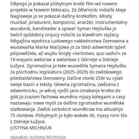
Slěpego jo pokazał pśibytnym krotki film wó nowem
projekśe w Nowem Miłorazu. Ze źěłaŕnicki mólaŕki Maje
Nagloweje jo se pokazał dalšny krotkofilm. Młody
muzikaŕ, producent, komponist, aranžer, instrumentalny
wucabnik, bandleader a spiwaŕ Syman Hejduška jo
twórił spódobny znijucy mósćik za klawěrom sejźecy.
Něgajšna wjednica Ludowego nakładnistwa Domowina a
wudawaŕka Marka Maćijowa jo za tśeśi adwentski tyźeń
pśipowěźeła, až wujdu knigły »Serbstwo, quo vadis?« ze
19 esejami awtorow a awtorkow z Górneje a Dolneje
Łužyce. Zgromaźina jo teke wuzwóliła Symana Hejdušku
za pśichodnu legislaturu (2025–2029) do zwězkowego
pśedsedaŕstwa Domowiny. Dalšne cłonki ZSW su cytali
swoje basni a teksty. Głowna zgromaźina, zwězana z
adwentnicku, jo wěcej nježli jano zmakanje krotko do
gód.Jo zrazom fachowa wuměna mjazy kolegami a casy
nastawaju nowe mysli za dalšne zgromadne wuměłske
statkowanje. Zwězk serbskich wuměłcow ma aktualnje
75 cłonkow. Pśibytnych jo było wokoło 30, mjazy nimi tśo
z Dolneje Łužyce.
JUSTYNA MICHNIUK
spisał(a):
Justyna Michniuk