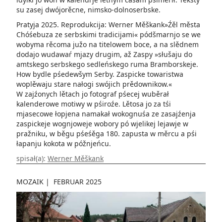
su zasej dwójorěcne, nimsko-dolnoserbske.
Pratyja 2025. Reprodukcija: Werner Měškank»Źěl města
Chóśebuza ze serbskimi tradicijami« pódšmarnjo se we
wobyma rěcoma južo na titelowem boce, a na slědnem
dodajo wudawaŕ mjazy drugim, až Zaspy »słušaju do
amtskego serbskego sedleńskego ruma Bramborskeje.
How bydle pśedewšym Serby. Zaspicke towaristwa
woplěwaju stare nałogi swójich prědownikow.«
W zajźonych lětach jo fotograf pśecej wuběrał
kalenderowe motiwy w pśiroźe. Lětosa jo za tśi
mjasecowe łopjena namakał wokognuśa ze zasajźenja
zaspickeje wognjoweje wobory pó wjelikej lejawje w
pražniku, w běgu pśeśěga 180. zapusta w měrcu a pśi
łapanju kokota w póžnjeńcu.
spisał(a):
Werner Měškank
MOZAIK
|
FEBRUAR 2025