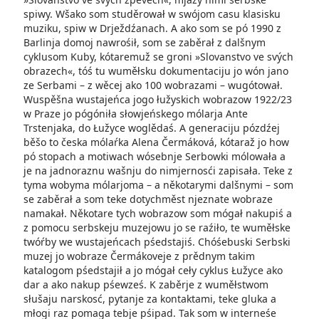
spiwy. Wšako som studěrował w swójom casu klasisku
muziku, spiw w Drježdźanach. A ako­ som se pó 1990 z
Barlinja domoj nawrośił, som se zaběrał z dalšnym
cyklusom Kuby, kótaremuž se groni »Slovanstvo ve svých
obrazech«, tóś tu wuměłsku dokumentaciju jo wón jano
ze Serbami – z wěcej ako 100 wobrazami – wugótował.
Wuspěšna wustajeńca jogo łužyskich wobrazow 1922/23
w Praze jo pógóniła słowjeńskego mólarja Ante
Trstenjaka, do Łužyce woglědaś. A generaciju pózdźej
běšo to česka mólaŕka Alena Čermáková, kótaraž jo how
pó stopach a motiwach wósebnje Serbowki mólowała a
je na jadnoraznu wašnju do nimjernosći zapisała. Teke z
tyma wobyma mólarjoma – a někotarymi dalšnymi – som
se zaběrał a som teke dotychměst njeznate wobraze
namakał. Někotare tych wobrazow som mógał nakupiś a
z pomocu serbskeju muzejowu jo se raźiło, te wuměłske
twóŕby we wustajeńcach pśed­stajiś. Chóśebuski Serbski
muzej jo wobraze Čermákoveje z prědnym takim
katalogom pśedstajił a jo mógał ceły cyklus Łužyce ako
dar a ako­ nakup pśewześ. K zaběrje z wuměłstwom
słušaju narskosć, pytanje za kontaktami, teke gluka a
młogi raz pomaga tebje pśipad. Tak som w interneśe