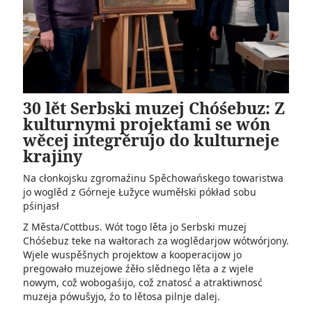
30 lět Serbski muzej Chóśebuz: Z
kulturnymi projektami se wón
wěcej integrěrujo do kulturneje
krajiny
Na cłonkojsku zgromaźinu Spěchowańskego towaristwa
jo woglěd z Górneje Łužyce wuměłski pókład sobu
pśinjasł
Z Města/Cottbus. Wót togo lěta jo Serbski muzej
Chóśebuz teke na wałtorach za woglědarjow wótwórjony.
Wjele wuspěšnych projektow a kooperacijow jo
pregowało muzejowe źěło slědnego lěta a z wjele
nowym, což wobogaśijo, což znatosć a atraktiwnosć
muzeja pówušyjo, źo to lětosa pilnje dalej.