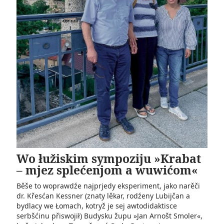
Wo łužiskim sympoziju »Krabat
– mjez splećenjom a wuwićom«
Běše to woprawdźe najprjedy eksperiment, jako narěči
dr. Křesćan Kessner (znaty lěkar, rodźeny Lubijčan a
bydlacy we Łomach, kotryž je sej awtodidaktisce
serbšćinu přiswojił) Budysku župu »Jan Arnošt Smoler«,