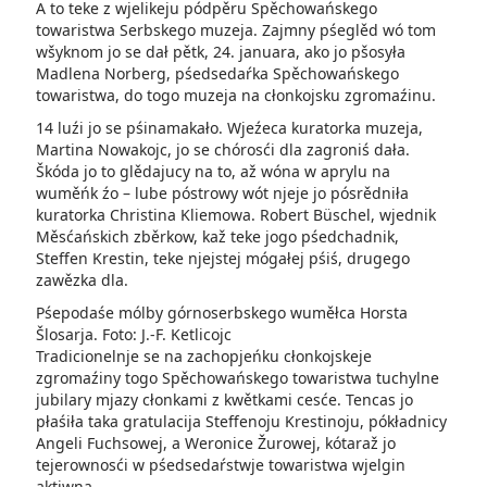
A to teke z wjelikeju pódpěru Spěchowańskego
towaristwa Serbskego muzeja. Zajmny pśeglěd wó tom
wšyknom jo se dał pětk, 24. januara, ako jo pšosyła
Madlena Norberg, pśedsedaŕka Spěchowańskego
towaristwa, do togo muzeja na cłonkojsku zgromaźinu.
14 luźi jo se pśinamakało. Wjeźeca kuratorka muzeja,
Martina Nowakojc, jo se chórosći dla zagroniś dała.
Škóda jo to glědajucy na to, až wóna w aprylu na
wuměńk źo – lube póstrowy wót njeje jo pósrědniła
kuratorka Christina Kliemowa. Robert Büschel, wjednik
Měsćańskich zběrkow, kaž teke jogo pśedchadnik,
Steffen Krestin, teke njejstej mógałej pśiś, drugego
zawězka dla.
Pśepodaśe mólby górnoserbskego wuměłca Horsta
Šlosarja. Foto: J.-F. Ketlicojc
Tradicionelnje se na zachopjeńku cłonkojskeje
zgromaźiny togo Spěchowańskego towaristwa tuchylne
jubilary mjazy cłonkami z kwětkami cesće. Tencas jo
płaśiła taka gratulacija Steffenoju Krestinoju, pókładnicy
Angeli Fuchsowej, a Weronice Žurowej, kótaraž jo
tejerownosći w pśedsedaŕstwje towaristwa wjelgin
aktiwna.