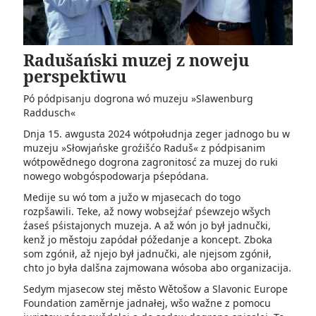
Radušański muzej z noweju
perspektiwu
Pó pódpisanju dogrona wó muzeju »Slawenburg
Raddusch«
Dnja 15. awgusta 2024 wótpołudnja zeger jadnogo bu w
muzeju »Słowjańske groźišćo Raduš« z pódpisanim
wótpowědnego dogrona zagronitosć za muzej do ruki
nowego wobgóspodowarja pśepódana.
Medije su wó tom a južo w mjasecach do togo
rozpšawili. Teke, až nowy wobsejźaŕ pśewzejo wšych
źaseś pśistajonych muzeja. A až wón jo był jadnučki,
kenž jo městoju zapódał póžedanje a koncept. Zboka
som zgónił, až njejo był jadnučki, ale njejsom zgónił,
chto jo była dalšna zajmowana wósoba abo organizacija.
Sedym mjasecow stej město Wětošow a Slavonic Europe
Foundation zaměrnje jadnałej, wšo wažne z pomocu