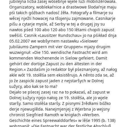
jubilejna licba zasej wósebnje wjele luźi mobilizěrowała.
Organizatory, woblekaŕnice a drastwowe šlodaŕnje maju
pśi takich góźbach nadosć źěła. Fotografy a filmarje su
wěcej nježli howacej na tšojenju zajmowane. Casnikarje
pišu a cytarje mysle, až Serby w tej a drugej jsy su
nawłos pśed 100 abo 120 abo 150 lětami chopili zapust
swěśiś. Casnik »Lausitzer Rundschau« jo na pśikład dnja
05.02.2007 we wobšyrnem nastawku »Sielower
Jubiläums-Zampern mit vier Gruppen« mjazy drugim
wuzwignuł: »Die 150. wendische Fastnacht wird am
kommenden Wochenende in Sielow gefeiert. Damit
gehört der dortige Zapust zu den ältesten in der
Region.« Zazdaśim jo redaktor był pśeznanjony, až nałog
akle wót 19. stolěśa sem eksistěrujo. A něnto zda se, až
jo źe zaspicki zapust jaden z nejstaršych w Dolnej
Łužycy, abo kak se to ma?
Dejało se pśecej zasej raz na to pokazaś, až zapust w
Dolnej Łužycy njejo nałog ze 19. stolěśa, ale jo wjele
staršy. Samo stolěśa staršy. Z pisnymi žrědłami bóžko
derje njewuglěda. Nanejmjenjej z Wjerbna jo wejsny
chronist Siegfried Ramoth w knigłach »Werben.
Geschichte eines Spreewalddorfes« w lěśe 1995 (b. 138)
wobznanił: »Die Fastnacht war der festliche Abschluß