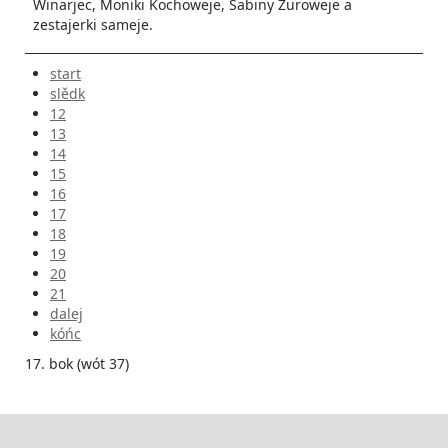
Winarjec, Moniki Kochoweje, Sabiny Žuroweje a
zestajerki sameje.
start
slědk
12
13
14
15
16
17
18
19
20
21
dalej
kóńc
17. bok (wót 37)