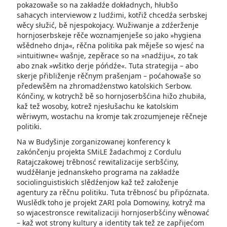
pokazowaše so na zakładźe dokładnych, hłubšo
sahacych interviewow z ludźimi, kotřiž chcedźa serbskej
wěcy słužić, bě njespokojacy. Wužiwanje a zdźerženje
hornjoserbskeje rěče woznamjenješe so jako »hygiena
wšědneho dnja«, rěčna politika pak měješe so wjesć na
»intuitiwne« wašnje, zepěrace so na »nadźiju«, zo tak
abo znak »wšitko derje póńdźe«. Tuta strategija – abo
skerje přibliženje rěčnym prašenjam – poćahowaše so
předewšěm na zhromadźenstwo katolskich Serbow.
Kónčiny, w kotrychž bě so hornjoserbšćina hižo zhubiła,
kaž tež wosoby, kotrež njesłušachu ke katolskim
wěriwym, wostachu na kromje tak zrozumjeneje rěčneje
politiki.
Na w Budyšinje zorganizowanej konferency k
zakónčenju projekta SMiLE žadachmoj z Cordulu
Ratajczakowej trěbnosć rewitalizacije serbšćiny,
wudźěłanje jednanskeho programa na zakładźe
sociolinguistiskich slědźenjow kaž tež załoženje
agentury za rěčnu politiku. Tuta trěbnosć bu připóznata.
Wuslědk toho je projekt ZARI pola Domowiny, kotryž ma
so wjacestronsce rewitalizaciji hornjoserbšćiny wěnować
– kaž wot strony kultury a identity tak tež ze zapřijećom