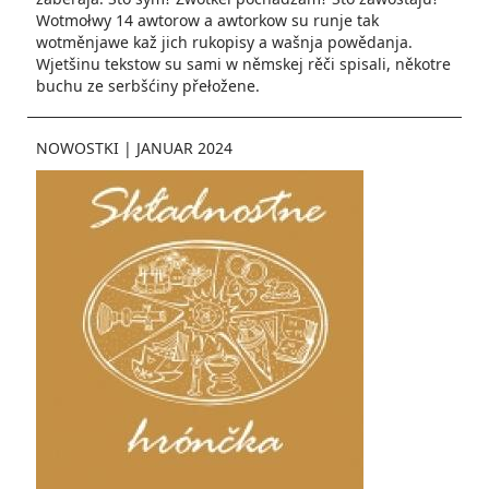
Wotmołwy 14 awtorow a awtorkow su runje tak
wotměnjawe kaž jich rukopisy a wašnja powědanja.
Wjetšinu tekstow su sami w němskej rěči spisali, někotre
buchu ze serbšćiny přełožene.
NOWOSTKI
|
JANUAR 2024