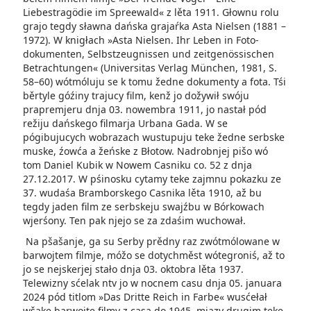
Liebestragödie im Spreewald« z lěta 1911. Głownu rolu
grajo tegdy sławna dańska grajaŕka Asta Nielsen (1881 –
1972). W knigłach »Asta Nielsen. Ihr Leben in Foto­
dokumenten, Selbstzeugnissen und zeitgenössischen
Betrachtungen« (Universitas Verlag München, 1981, S.
58–60) wótmóluju se k tomu žedne dokumenty a fota. Tśi
běrtyle góźiny trajucy film, kenž jo dožywił swóju
prapremjeru dnja 03. nowembra 1911, jo nastał pód
režiju dańskego filmarja Urbana Gada. W se
pógibujucych wobrazach wustupuju teke žedne serbske
muske, źowća a žeńske z Błotow. Nadrobnjej pišo wó
tom Daniel Kubik w Nowem Casniku co. 52 z dnja
27.12.2017. W pśinosku cytamy teke zajmnu pokazku ze
37. wudaśa Bramborskego Casnika lěta 1910, až bu
tegdy jaden film ze serbskeju swajźbu w Bórkowach
wjerśony. Ten pak njejo se za zdaśim wuchował.
Na pšašanje, ga su Serby prědny raz zwótmólowane w
barwojtem filmje, móžo se dotychměst wótegroniś, až to
jo se nejskerjej stało dnja 03. oktobra lěta 1937.
Telewizny sćelak ntv jo w nocnem casu dnja 05. januara
2024 pód titlom »Das Dritte Reich in Farbe« wusćełał
wšake barwojte filmy z casa do 1945, mjazy drugim teke