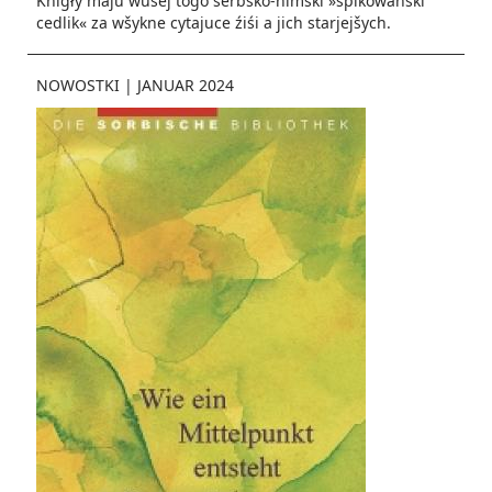
Knigły maju wušej togo serbsko-nimski »špikowański
cedlik« za wšykne cytajuce źiśi a jich starjejšych.
NOWOSTKI
|
JANUAR 2024