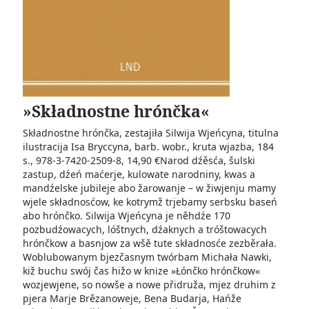
»Składnostne hrónčka«
Składnostne hrónčka, zestajiła Silwija Wjeńcyna, titulna
ilustracija Isa Bryccyna, barb. wobr., kruta wjazba, 184
s., 978-3-7420-2509-8, 14,90 €Narod dźěsća, šulski
zastup, dźeń maćerje, kulowate narodniny, kwas a
mandźelske jubileje abo žarowanje – w žiwjenju mamy
wjele składnosćow, ke kotrymž trjebamy serbsku baseń
abo hrónčko. Silwija Wjeńcyna je něhdźe 170
pozbudźowacych, lóštnych, dźaknych a tróštowacych
hrónčkow a basnjow za wšě tute składnosće zezběrała.
Woblubowanym bjezčasnym twórbam Michała Nawki,
kiž buchu swój čas hižo w knize »Łónčko hrónčkow«
wozjewjene, so nowše a nowe přidruža, mjez druhim z
pjera Marje Brězanoweje, Bena Budarja, Hańže