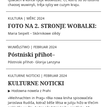
chaosej wuwinyli, trěja sylzy we cuzym kraju.
KULTURA
|
MĚRC 2024
FOTO NA 2. STRONJE WOBALKI:
Maria Seipelt – Skórnikowe slědy
WUMĚŁSTWO
|
FEBRUAR 2024
Póstniski přihot–
Póstniski přihot– Glorija Lanzyna
KULTURNE NOTICKI
|
FEBRUAR 2024
KULTURNE NOTICKI
▶ Hodowna nowela z Prahi
»Weihnachten in Prag« rěka nowa kniha spisowaćela
Jaroslava Rudiša, kotraž běše lětsa w juliju hižo w třećim