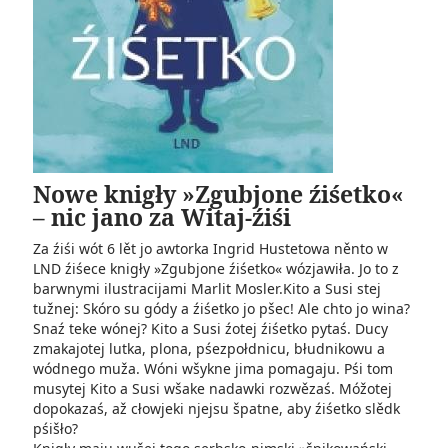
Nowe knigły »Zgubjone źiśetko«
– nic jano za Witaj-źiśi
Za źiśi wót 6 lět jo awtorka Ingrid Hustetowa něnto w
LND źiśece knigły »Zgubjone źiśetko« wózjawiła. Jo to z
barwnymi ilustracijami Marlit Mosler.Kito a Susi stej
tužnej: Skóro su gódy a źiśetko jo pšec! Ale chto jo wina?
Snaź teke wónej? Kito a Susi źotej źiśetko pytaś. Ducy
zmakajotej lutka, plona, pśezpołdnicu, błudnikowu a
wódnego muža. Wóni wšykne jima pomagaju. Pśi tom
musytej Kito a Susi wšake nadawki rozwězaś. Móžotej
dopokazaś, až cłowjeki njejsu špatne, aby źiśetko slědk
pśišło?