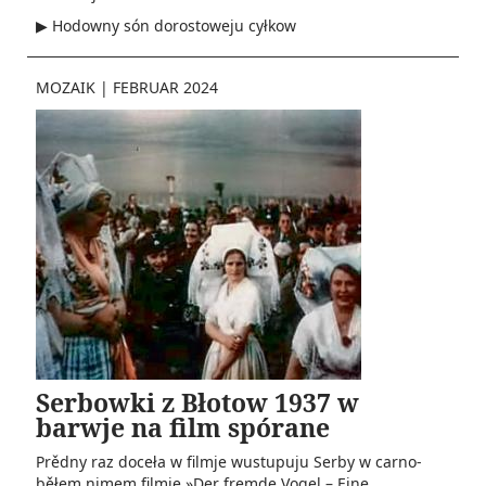
▶ Hodowny són dorostoweju cyłkow
MOZAIK
|
FEBRUAR 2024
Serbowki z Błotow 1937 w
barwje na film spórane
Prědny raz doceła w filmje wustupuju Serby w carno-
běłem nimem filmje »Der fremde Vogel – Eine