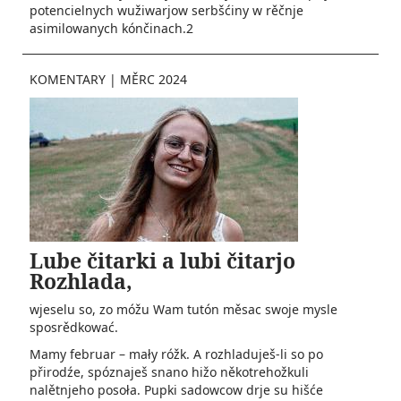
potencielnych wužiwarjow serbšćiny w rěčnje
asimilowanych kónčinach.2
KOMENTARY
|
MĚRC 2024
Lube čitarki a lubi čitarjo
Rozhlada,
wjeselu so, zo móžu Wam tutón měsac swoje mysle
sposrědkować.
Mamy februar – mały róžk. A rozhladuješ-li so po
přirodźe, spóznaješ snano hižo někotrehožkuli
nalětnjeho posoła. Pupki sadowcow drje su hišće