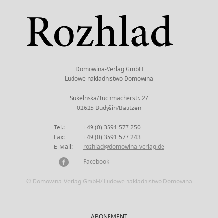
Domowina-Verlag GmbH
Ludowe nakładnistwo Domowina
Sukelnska/Tuchmacherstr. 27
02625 Budyšin/Bautzen
Tel.:
+49 (0) 3591 577 250
Fax:
+49 (0) 3591 577 243
E-Mail:
rozhlad@domowina-verlag.de
Facebook
© Domowina-Verlag GmbH/ Ludowe nakładnistwo Domowina
ABONEMENT