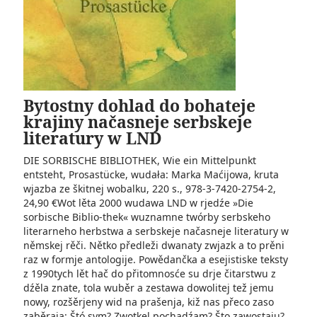
Bytostny dohlad do bohateje
krajiny načasneje serbskeje
literatury w LND
DIE SORBISCHE BIBLIOTHEK, Wie ein Mittelpunkt
entsteht, Prosastücke, wudała: Marka Maćijowa, kruta
wjazba ze škitnej wobalku, 220 s., 978-3-7420-2754-2,
24,90 €Wot lěta 2000 wudawa LND w rjedźe »Die
sorbische Biblio-thek« wuznamne twórby serbskeho
literarneho herbstwa a serbskeje načasneje literatury w
němskej rěči. Nětko předleži dwanaty zwjazk a to prěni
raz w formje antologije. Powědančka a esejistiske teksty
z 1990tych lět hač do přitomnosće su drje čitarstwu z
dźěla znate, tola wuběr a zestawa dowolitej tež jemu
nowy, rozšěrjeny wid na prašenja, kiž nas přeco zaso
zaběraja: Štó sym? Zwotkel pochadźam? Što zawostaju?