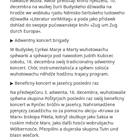
nakładźe wušła. Awtor předstaji knihu njedźelu, 10.
decembra na wulkej žurli Budyskeho dźiwadła na
hrodźe we wobłuku rjadu Němsko-Serbskeho ludoweho
dźiwadła »Literatur vorMittag« a poda jako přidawk
dohlad do swojeje pućowanskeje knihi »Zug um Zug
durch Europa«.
▶ Adwentny koncert brigady
W Budyskej Cyrkwi Marje a Marty wuhotowachu
spěwarki a spěwarjo pod nawodom Judith Kubicec
sobotu, 16. decembra swój tradicionalny adwentny
koncert. Chór, instrumentalisća a spěwni solisća
wuhotowachu něhdźe hodźinu trajacy program.
▶ Beneficny koncert w Jaseńcy posledni raz
Na předwječoru 3. adwenta, 16. decembra, wuhotowaše
spěwna skupina PoŠtyrjoch posledni raz swój beneficny
koncert w Rynčec bróžni w Jaseńcy. Nahromadźene
pjenjezy zasadźichu so za pomocnu­ akciju »Kruwa za
Mar­x« biskopa Pikela, kotryž­ skutkuje jako Saksa w
ruskim měsće Marx. Jako dalši hosćo wobrubjachu
Wólbernosće, Přezpólni a dujerska skupina Tutn und
blasn wječork.