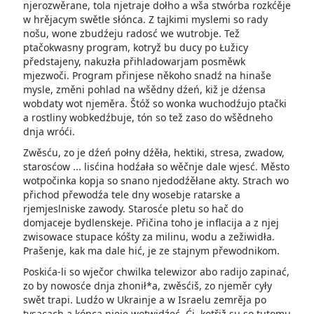
njerozwěrane, tola njetraje dołho a wša stwórba rozkćěje
w hrějacym swětle słónca. Z tajkimi myslemi so rady
nošu, wone zbudźeju radosć we wutrobje. Tež
ptačokwasny program, kotryž bu ducy po Łužicy
předstajeny, nakuzła přihladowarjam posměwk
mjezwoči. Program přinjese někoho snadź na hinaše
mysle, změni pohlad na wšědny dźeń, kiž je dźensa
wobdaty wot njeměra. Štóž so wonka wuchodźujo ptački
a rostliny wobkedźbuje, tón so tež zaso do wšědneho
dnja wróći.
Zwěsću, zo je dźeń połny dźěła, hektiki, stresa, zwadow,
starosćow ... lisćina hodźała so wěčnje dale wjesć. Město
wotpočinka kopja so snano njedodźěłane akty. Strach wo
přichod přewodźa tele dny wosebje ratarske a
rjemjeslniske zawody. Starosće pletu so hač do
domjaceje bydlenskeje. Přičina toho je inflacija a z njej
zwisowace stupace kóšty za milinu, wodu a zežiwidła.
Prašenje, kak ma dale hić, je ze stajnym přewodnikom.
Poskića-li so wječor chwilka telewizor abo radijo zapinać,
zo by nowosće dnja zhonił*a, zwěsćiš, zo njeměr cyły
swět trapi. Ludźo w Ukrainje a w Israelu zemrěja po
tysacach a kónca njeje wotwidźeć. Ći, kotřiž su so tutomu