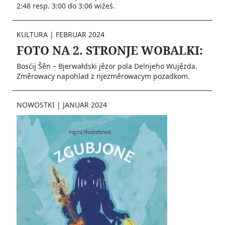
2:48 resp. 3:00 do 3:06 wiźeś.
KULTURA
|
FEBRUAR 2024
FOTO NA 2. STRONJE WOBALKI:
Bosćij Šěn – Bjerwałdski jězor pola Delnjeho Wujězda.
Změrowacy napohlad z njezměrowacym pozadkom.
NOWOSTKI
|
JANUAR 2024