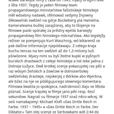
z lěta 1937. Tegdy jo jaden filmowy team
propagandowego ministaŕstwa fašistiskeje Nimskeje
měł wósebny nadawk, sfilmowaś sedymy žnjowny
źěkowański swěźeń na górje Bückeberg pla Hamelna.
Kamerateama buštej zasajźonej, aby to tšojenje na
filmowe paski spórałej za prědny wjeliki barwojty
propagandowy film Nimskego mócnaŕstwa. Ako tegdejšy
režiser se pomjenjujo Kurt Waschnig, wó kótaremž se
pak dalšne informacije njepódawaju. Z cełego kraja
buchu tencas na ten swěźeń až do 1,3 miliony luźi
pśiwózone. Mjazy nimi su byli žedne kupki w pyšnych
burskich drastwach z cełeje Nimskeje a toś teke jadna z
Dolneje Łužyce. Dwě krotkej scenje pokazujotej raz pěś a
raz wósym žeńskich a źowćow w dolnoserbskej
swěźeńskej drastwje, nejskerjej z Bórkow abo Wjerbna,
ale bźez na nje se póśěgujucego słownego komentara.
Filmowa kwalita jo spokojeca, nadrobnosći daju se lěbda
póznaś. Scenje trajotej w filmje jano pěś resp. šesć
sekundow. Nagrali su filmarje 1937 snaź něco wěcej. W
seśi namakajomy: Michael Kloft »Das Dritte Reich in
Farbe. 1937 – 1945« a »Das Dritte Reich in Farbe. Der
Diktator.« Tam stej scenje ze Serbowkami wót 2:44 do