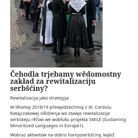
Čehodla trjebamy wědomostny
zakład za rewitalizaciju
serbšćiny?
Rewitalizacija jako strategija
W lětomaj 2018/19 přewjedźechmoj z dr. Cordulu
Ratajczakowej slědźenja wo stawje rewitalizacije
serbskeju rěčow we wobłuku projekta SMiLE (Sustaining
Minoritized Languages in Europe1).
Wobraz aktiwitow na dobro hornjoserbšćiny, kajkiž