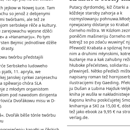
Putacy dyrdomdej, kiž čitarki a 
ch jejkow w Nowej Łuce. Tam
kóždeje staroby zahorja a k
achu so jenož z debjenymi
rozmyslowanju pohnuwa.Młod
i twórbami, ale tež ze
njewjazany dóstanje so Krabat
om serbskeje rěče a kultury.
čorneho mištra. W Kózłom zez
e zarejowachu wjesne dźěći
poněčim mašineriju čorneho m
e« a »Hanamarju«. Po tym
kotrejž so po zdaću wuwinyć n
irsten Bejmic jednotliwe dźěle
Přewodź Krabata a spóznaj hromadźe z
 drasty.
nim a druhimi młynskimi, kotr
wu twórbu předstajili
kuzłanje ma a kak zahubny rež
hłuboke přećelstwo, solidaritu
rće Serbskeho ludoweho
přewinješ. Nětko předleži mišt
pjatk, 11. apryla, we
napisany roman tež hornjoserb
ej Janskej cyrkwi zanjesechu
ilustracijemi Evy Gaeding. Přeło
a spěwarjo chóra SLA
ju Dušan a Lubina Hajduk-Veljk
je z młodym organistom
kniha je wušła w nakładnistwje
alom pod nawodom dirigenta
Kapsnu knihu poskićujetej Smo
rlovića Dvořákowu misu w D-
kniharnja a SKI za 15,00 €, dós
6
tež jako ebook za 9,95 € na stro
«. Dvořák běše tónle twórbu
verlag.de.
wu
 poswjećenju kapałki w čěskich