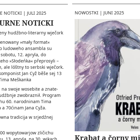
NOWOSTKI
|
JUNI 2025
E NOTICKI
|
JULI 2025
URNE NOTICKI
ny hudźbno-literarny­ wječor­k
jenowany »mały format«
o ludoweho ansambla su
sobotu, 12. apryla, do
eho »Słodeńka« přeprosyli –
e, ale lóštny to serbski wječork.
komponist Jan Cyž běše sej 13
Tima Meškanka
 na swoje wosebite a znate­
udźbnje zwobraznił. Program
u 60. narodninam Tima
 a 70ćinam Jana Cyža.
wna tradicija w srjedźnej
00 wopytowarjow zličichu
Krabat a čorny mi
, 13. apryla, na 30. wikach