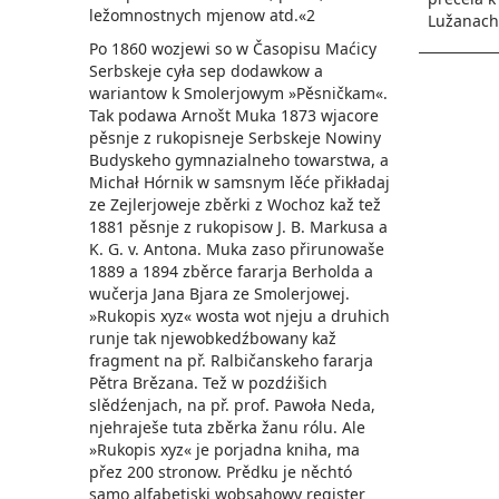
ležomnostnych mjenow atd.«2
Lužanach
Po 1860 wozjewi so w Časopisu Maćicy
Serbskeje cyła sep dodawkow a
wariantow k Smolerjowym »Pěsničkam«.
Tak podawa Arnošt Muka 1873 wjacore
pěsnje z rukopisneje Serbskeje Nowiny
Budyskeho gymnazialneho towarstwa, a
Michał Hórnik w samsnym lěće přikładaj
ze Zejlerjoweje zběrki z Wochoz kaž tež
1881 pěsnje z rukopisow J. B. Markusa a
K. G. v. Antona. Muka zaso přirunowaše
1889 a 1894 zběrce fararja Berholda a
wučerja Jana Bjara ze Smo­lerjowej.
»Rukopis xyz« wosta wot njeju a druhich
runje tak njewobkedźbowany kaž
fragment na př. Ralbičanskeho fararja
Pětra Brězana. Tež w pozdźišich
slědźenjach, na př. prof. Pawoła Neda,
njehraješe tuta zběrka žanu rólu. Ale
»Rukopis xyz« je porjadna kniha, ma
přez 200 stronow. Prědku je něchtó
samo alfabetiski wobsahowy register