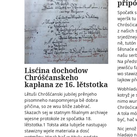
přip
Spočatk s
wjeršk tu
Chrósćica
z našich
srjedźnej
ně, tutón
šěsnaće e
našu serb
Na předs
jewišću f
Lisćina dochodow
wo stawiz
Chróšćanskeho
lajkow př
kapłana ze 16. lětstotka
Wobhladaš
Lětuši Chróšćanski jubilej prěnjeho
kotryž je 
pisomneho naspomnjenja bě dobra
nimo wur
přičina, so ze wsu bliže zaběrać.
Chrósćica
Skazach sej w statnym filialnym archiwje
A tola mó
wjesne protokole ze spočatka 18.
być, hač 
lětstotka.1 Tołsta akta lubješe nastupajo
Nic jenož
stawizny wjele materiala a dosć
hladajo n
wotměny. Hinak hač w titulu podate