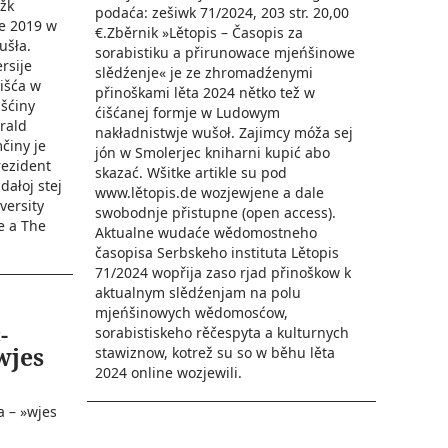
žk
podaća: zešiwk 71/2024, 203 str. 20,00
će 2019 w
€.Zběrnik »Lětopis – Časopis za
ušła.
sorabistiku a přirunowace mjeńšinowe
rsije
slědźenje« je ze zhromadźenymi
išća w
přinoškami lěta 2024 nětko tež w
bšćiny
ćišćanej formje w Ludowym
erald
nakładnistwje wušoł. Zajimcy móža sej
činy je
jón w Smolerjec kniharni kupić abo
rezident
skazać. Wšitke artikle su pod
dałoj stej
www.lětopis.de wozjewjene a dale
versity
swobodnje přistupne (open access).
je a The
Aktualne wudaće wědomostneho
časopisa Serbskeho instituta Lětopis
71/2024 wopřija zaso rjad přinoškow k
aktualnym slědźenjam na polu
mjeńšinowych wědomosćow,
-
sorabistiskeho rěčespyta a kulturnych
wjes
stawiznow, kotrež su so w běhu lěta
2024 online wozjewili.
 – »wjes