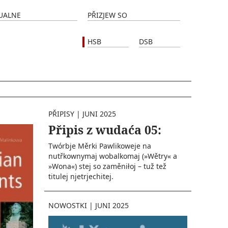
UALNE
PŘIZJEW SO
HSB
DSB
PŘIPISY
|
JUNI 2025
Připis z wudaća 05:
Twórbje Měrki Pawlikoweje na
nutřkownymaj wobalkomaj (»Wětry« a
»Wona«) stej so zaměniłoj – tuž tež
titulej njetrjechitej.
NOWOSTKI
|
JUNI 2025