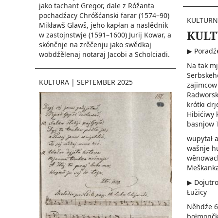
jako tachant­ Gregor, dale z Róžanta
pochadźacy Chróšćanski farar (1574–90)
KULTURN
Mikławš­ Glawš, jeho kapłan a naslědnik
KULT
w zastojnstwje (1591–1600) Jurij Kowar, a
skónčnje na zrěčenju jako swědkaj
▶ Poradźe
wobdźělenaj notaraj Jacobi a Scholciadi.
Na tak m
Serbskeh
KULTURA
|
SEPTEMBER 2025
zajimcow 
Radworsk
krótki drj
Hibićiwy 
basnjow 
wupytał a
wašnje h
wěnowach
Meškanka­
▶ Dojutro
Łužicy
Něhdźe 6
bołmončku