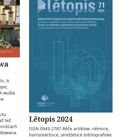
owa
ts. A
ope,
SA wušła
 w
utu
Lětopis 2024
až tež
mnišćach
ISSN 0943-2787 Rěče artiklow: němsce,
hotowana.
hornjoserbsce, jendźelsce bibliografiske