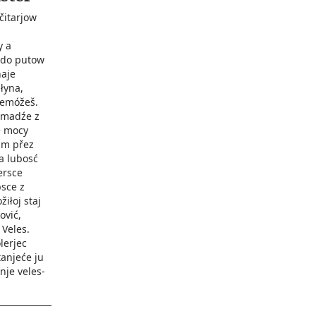
čitarjow
y a
 do putow
naje
łyna,
jemóžeš.
e mocy
im přez
 a lubosć
ersce
sce z
žiłoj staj
ović,
 Veles.
lerjec
tanjeće ju
nje veles-