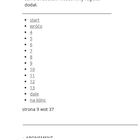
dodał.
start
wróćo
4
5
6
7
8
9
10
11
12
13
dale
na kónc
strona 9 wot 37
ABONEMENT