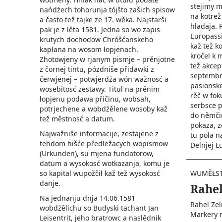
stejimy m
nańdźech tohorunja tójšto zašich spisow
na kotrež
a často tež tajke ze 17. wěka. Najstarši
hladaja. 
pak je z lěta 1581. Jedna so wo zapis
Europassi
krutych dochodow Chróšćanskeho
kaž tež k
kapłana na wosom łopjenach.
kročel k
Zhotowjeny w rjanym pismje – prěnjotne
tež akcep
z čornej tintu, pózdniše přidawki z
septembr
čerwjenej – po­twjerdźa wón wažnosć a
pasionske
wosebitosć zestawy. Titul na prěnim
rěč w fok
łopjenu podawa přičinu, wobsah,
serbsce p
potrjechene a wobdźělene wosoby kaž
do němčin
tež městnosć a datum.
pokaza, z
Najwažniše informacije, zestajene z
tu pola n
tehdom hišće předležacych wopismow
Delnjej Łu
(Urkunden), su mjena fundatorow,
datum a wysokosć wotkazanja, komu je
WUMĚŁS
so kapital wupožčił kaž tež wysokosć
danje.­
Rahel
Na jednanju dnja 14.06.1581
Rahel Zel
wobdźělichu so Budyski tachant Jan
Markery n
Leisentrit, jeho bratrowc a naslědnik