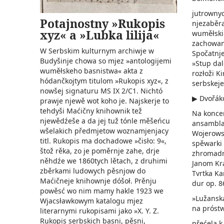
jutrowny
Potajnostny »Rukopis
njezaběr
xyz« a »Lubka lilija«
wuměłskim
zachowanj
W Serbskim kulturnym archiwje w
Spočatnj
Budyšinje chowa so mjez »antologijemi
»Stup dal
wuměłskeho basnistwa« akta z
rozłoži K
hódančkojtym titulom »Rukopis xyz«, z
serbskeje
nowšej signaturu MS IX 2/C1. Nichtó
▶ Dvořáko
prawje njewě wot koho je. Najskerje to
tehdyši Maćičny knihownik tež
Na konce
njewědźeše a da jej tuž tónle měšeńcu
ansambla 
wšelakich předmjetow woznamjenjacy
Wojerowsk
titl. Rukopis ma dochadowe »čisło: 9«,
spěwarki 
štož rěka, zo je poměrnje zahe, drje
zhromadn
něhdźe we 1860tych lětach, z druhimi
Janom Kr
zběrkami ludowych pěsnjow do
Tvrtka Ka
Maćičneje knihownje dóšoł. Prěnju
dur op. 8
powěsć wo nim mamy hakle 1923 we
»Lužanská
Wjacsławkowym katalogu mjez
na próst
literarnymi rukopisami jako »X. Y. Z.
Rukopis serbskich basni, pěsni,
přećela k