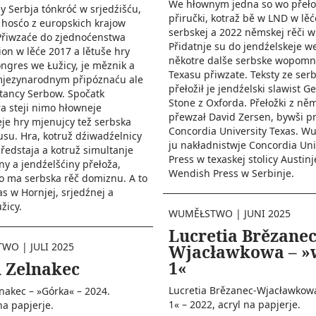
We hłownym jedna so wo přeło
y Serbja tónkróć w srjedźišću,
přiručki, kotraž bě w LND w lě
 hosćo z europskich krajow
serbskej a 2022 němskej rěči w
Přiwzaće do zjednoćenstwa
Přidatnje su do jendźelskeje we
on w lěće 2017 a lětuše hry
někotre dalše serbske wopomn
ongres we Łužicy, je měznik a
Texasu přiwzate. Teksty ze ser
 mjezynarodnym připóznaću ale
přełožił je jendźelski slawist G
tancy Serbow. Spočatk
Stone z Oxforda. Přełožki z něm
a steji nimo hłowneje
přewzał David Zersen, bywši p
je hry mjenujcy tež serbska
Concordia University Texas. Wu
usu. Hra, kotruž dźiwadźelnicy
ju nakładnistwje Concordia Uni
ředstaja a kotruž simultanje
Press w texaskej stolicy Austin
y a jendźelšćiny přełoža,
Wendish Press w Serbinje.
o ma serbska rěč domiznu. A to
as w Hornjej, srjedźnej a
žicy.
WUMĚŁSTWO
|
JUNI 2025
Lucretia Brězanec
TWO
|
JULI 2025
Wjacławkowa – »
1«
 Zelnakec
Lucretia Brězanec-Wjacławkowa
nakec – »Górka« – 2024.
1« – 2022, acryl na papjerje.
a papjerje.