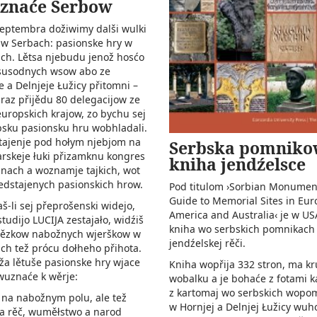
óznaće Serbow
eptembra dožiwimy dalši wulki
 w Serbach: pasionske hry w
ch. Lětsa njebudu jenož hosćo
 susodnych wsow abo ze
e a Delnjeje Łužicy přitomni –
 raz přijědu 80 delegacijow ze
uropskich krajow, zo bychu sej
sku pasionsku hru wobhladali.
tajenje pod hołym njebjom na
Serbska pomnik
arskeje łuki přizamknu kongres
kniha jendźelsce
nach a woznamje tajkich, wot
edstajenych pasionskich hrow.
Pod titulom ›Sorbian Monumen
Guide to Memorial Sites in Eur
-li sej přeprošenski widejo,
America and Australia‹ je w U
studijo LUCIJA zestajało, widźiš
kniha wo serbskich pomnikach
ězkow nabožnych wjerškow w
jendźelskej rěči.
ch tež prócu dołheho přihota.
ža lětuše pasionske hry wjace
Kniha wopřija 332 stron, ma kr
wuznaće k wěrje:
wobalku a je bohaće z fotami k
z kartomaj wo serbskich wopo
 na nabožnym polu, ale tež
w Hornjej a Delnjej Łužicy wu
a rěč, wuměłstwo a narod