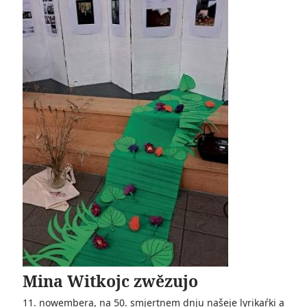
Mina Witkojc zwězujo
11. nowembera, na 50. smjertnem dnju našeje lyrikaŕki a