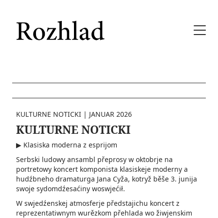
KULTURNE NOTICKI
|
JANUAR 2026
KULTURNE NOTICKI
▶ Klasiska moderna z esprijom
Serbski ludowy ansambl přeprosy w oktobrje na
portretowy koncert komponista klasiskeje moderny a
hudźbneho dramaturga Jana Cyža, kotryž běše 3. junija
swoje sydomdźesaćiny woswjećił.
W swjedźenskej atmosferje předstajichu koncert z
reprezentatiwnym wurězkom přehlada wo žiwjenskim