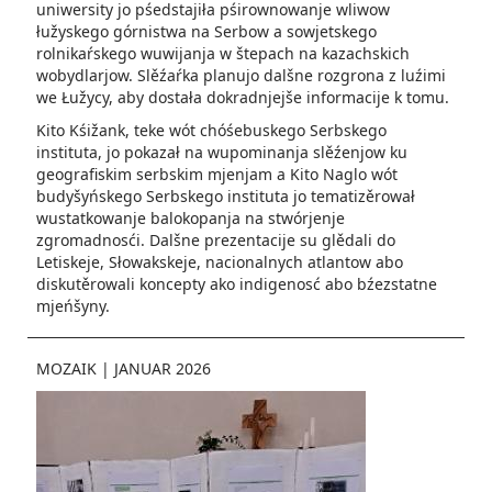
uniwersity jo pśedstajiła pśirownowanje wliwow
łužyskego górnistwa na Serbow a sowjetskego
rolnikaŕskego wuwijanja w štepach na kazachskich
wobydlarjow. Slěźaŕka planujo dalšne rozgrona z luźimi
we Łužycy, aby dostała dokradnjejše informacije k tomu.
Kito Kśižank, teke wót chóśebuskego Serbskego
instituta, jo pokazał na wupominanja slěźenjow ku
geografiskim serbskim mjenjam a Kito Naglo wót
budyšyńskego Serbskego instituta jo tematizěrował
wustatkowanje balokopanja na stwórjenje
zgromadnosći. Dalšne prezentacije su glědali do
Letiskeje, Słowakskeje, nacionalnych atlantow abo
diskutěrowali koncepty ako indigenosć abo bźezstatne
mjeńšyny.
MOZAIK
|
JANUAR 2026