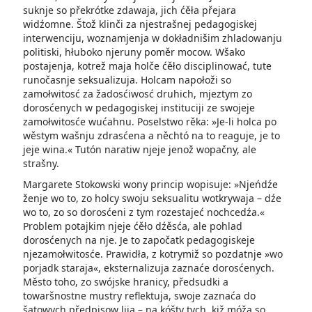
suknje so překrótke zdawaja, jich ćěła přejara
widźomne. Štož klinči za njestrašnej pedagogiskej
interwenciju, woznamjenja w dokładnišim zhladowanju
politiski, hłuboko njeruny poměr mocow. Wšako
postajenja, kotrež maja holče ćěło disciplinować, tute
runočasnje seksualizuja. Holcam napołoži so
zamołwitosć za žadosćiwosć druhich, mjeztym zo
dorosćenych w pedagogiskej instituciji ze swojeje
zamołwitosće wućahnu. Poselstwo rěka: »Je-li holca po
wěstym wašnju zdrasćena a něchtó na to reaguje, je to
jeje wina.« Tutón naratiw njeje jenož wopačny, ale
strašny.
Margarete Stokowski wony princip wopisuje: »Njeńdźe
ženje wo to, zo holcy swoju seksualitu wotkrywaja – dźe
wo to, zo so dorosćeni z tym rozestajeć nochcedźa.«
Problem potajkim njeje ćěło dźěsća, ale pohlad
dorosćenych na nje. Je to započatk pedagogiskeje
njezamołwitosće. Prawidła, z kotrymiž so pozdatnje »wo
porjadk staraja«, eksternalizuja za­znaće dorosćenych.
Město toho, zo swójske hranicy, předsudki a
towaršnostne mustry reflektuja, swoje zaznaća do
šatowych předpisow lija – na kóšty tych, kiž móža so