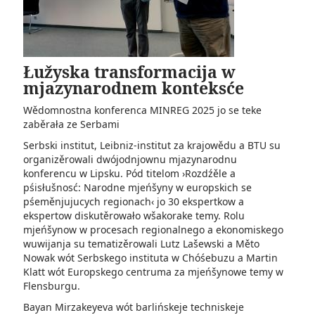
Łužyska transformacija w
mjazynarodnem konteksće
Wědomnostna konferenca MINREG 2025 jo se teke
zaběrała ze Serbami
Serbski institut, Leibniz-institut za krajowědu a BTU su
organizěrowali­ dwójodnjownu mjazynarodnu
konferencu w Lipsku. Pód titelom ›Rozdźěle a
pśisłušnosć: Narodne mjeńšyny w europskich se
pśeměnjujucych regionach‹ jo 30 ekspertkow a
ekspertow diskutěrowało wšakorake temy. Rolu
mjeńšynow w procesach regionalnego a ekonomiskego
wuwijanja su tematizěrowali Lutz Lašewski a Měto
Nowak wót Serbskego instituta w Chóśebuzu a Martin
Klatt wót Europskego centruma za mjeńšynowe temy w
Flensburgu.
Bayan Mirzakeyeva wót barlińskeje techniskeje