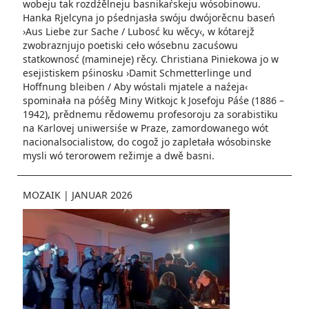
wobeju tak rozdźělneju basnikaŕskeju wósobinowu.
Hanka Rjelcyna jo pśednjasła swóju dwójorěcnu baseń
›Aus Liebe zur Sache / Lubosć ku wěcy‹, w kótarejž
zwobraznjujo poetiski ceło wósebnu zacuśowu
statkownosć (mamineje) rěcy. Christiana Piniekowa jo w
esejistiskem pśinosku ›Damit Schmetterlinge und
Hoffnung bleiben / Aby wóstali mjatele a naźeja‹
spominała na póśěg Miny Witkojc k Josefoju Páśe (1886 –
1942), prědnemu rědowemu profesoroju za sorabistiku
na Karlovej uniwersiśe w Praze, zamordowanego wót
nacionalsocialistow, do cogož jo zapletała wósobinske
mysli wó terorowem režimje a dwě basni.
MOZAIK
|
JANUAR 2026