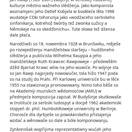
kulturje městno wažneho slědźerja. Jako komponista
woznamjeni jeho Detlef Kobjela w bookleće lěta 1998
wudateje CDki tohorunja jako »wodźaceho serbskeho
sinfonikarja, kotrehož twórby tež zwonka Łužicy a
Němskeje na so skedźbnichu«. Tute słowa tež dźensa
dale płaća.
Narodźiwši so 18. nowembra 1928 w Brunšwiku, měješe
po rozwjedźenju mandźelstwa staršeju – hudźbneho
slědźerja a publicista Wilhelma Rauppa a jeho
mandźelskeje Ruth Krawcec-Rawpoweje – předewšěm
dźěd Bjarnat Krawc wliw na jeho wuwiće. Po wójnje sta
so Jan Rawp najprjedy nowowučer, tola hižo 1947 poda
so na studij do Prahi. Při Karlowej uniwersiće bu w lěće
1955 na stawiznarja promowowany. Nimo­ toho běše so
na Akademiji muziskich wědomosćow (AMU) w
předmjeće kompozicija zapisał. W Budyšinje skutkowaše
w Instituće za serbski ludospyt a docpě 1962 akademiski
stopjeń dr. phil. Humboldtoweje uniwersity w Berlinje.
Chorosće dla dyrbješe so powołanskeho přistajenja
wzdać a wěnowaše so dale a bóle komponowanju.
Zynkonošak wopřijima reprezentatiwny wućah jeho