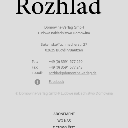
Domowina-Verlag GmbH
Ludowe nakładnistwo Domowina
Sukelnska/Tuchmacherstr. 27
02625 Budyšin/Bautzen
Tel.:
+49 (0) 3591 577 250
Fax:
+49 (0) 3591 577 243
E-Mail:
rozhlad@domowina-verlag.de
Facebook
© Domowina-Verlag GmbH/ Ludowe nakładnistwo Domowina
ABONEMENT
WO NAS
DATOWY ŠKIT