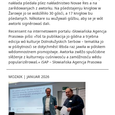
nakłada pśedała pśez nakładnistwo Novae Res a na
zarědowanjach z awtorku. Na pśedstajenju knigłow w
Žarowje jo se wobźěliło 30 gósći, a 17 knigłow bu
pśedanych. Někotare su wužywali góźbu, aby se je wót
awtorki signěrowaś dali.
Recensent na internetowem portalu ›Słowiańska Agencja
Prasowa‹ pišo: »Toś ta publikacija jo gódna a trjebna
edicija wó kulturje Dolnołužyskich Serbow – tematika jo
w pśibytnosći se dotychměst lěbda raz jawiła w pólskem
wědomnostnem pismojstwje. Awtorka zwěžo spušćobne
slěźenje z kulturneju cuśniwosću a zamóžnosću wědu
popularizěrowaś.« iSAP – Słowiańska Agencja Prasowa
MOZAIK
|
JANUAR 2026