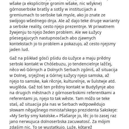
wšake (a eksplicitnje gronim wšake, nic wšykne)
górnoserbske bratšy a sotšy w institucijach a
gremiumach to serbske tak mysle, ako jo znate ze
swójogo wšednego dnja. Ale až dajo teke druge warianty
a serbske reality, cesto njejo prezentnje. W priwatnem
žywjenju to njejo žeden problem. Ale we Łužycy
pśesegajucych nastupnosćach abo zjawnych
kontekstach jo to problem a pokazujo, až cesto njejsmy
jaden lud.
Gaž na pśikład gósći pśidu do Łužyce a maju prědny
serbski kontakt w Chóśebuzu, jo tendencielnje lažčej,
něco wó Górnych a Dolnych Serbach zgóniś, až situacija
w Dolnej, srjejźnej a Górnej Łužycy njejo samska, až
njejo to samske, kak rěcnje, kulturelnje, w šulstwje atd.
wuglěda. Gaž toś ten prědny kontakt w Budyšynje abo
na drugich městnach z górnoserbskimi referentkami a
referentami jo, njejo to tak wěste. Tam móžo se teke
staś, až situacija pla nas w Serbach wótpowědujo
słowam něgajšnego ministaŕskego prezidenta Sakskeje:
»My Serby smy katolske.« Pšašanje jo, lěc jo to zasej raz
jano nerwujuca dolnoserbska zacuwatosć. Za mójim
zdaśim nic. To se wustatkujo. Luźe, kótarež