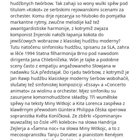
hudźbnych twórbow. Tak zahaji so wony wulki spěw pod
titulom »Kokot« ze serbskimi rejowanskimi scenami za
orchester. Komu drje njezaryja so hłuboko do pomjatka
markantne rytmy, zwučne melodije kaž tež
awantgardistiske harmonije, z kotrymiž zwjaza
komponist žnjenski nałožk łapanja kokota do
jewišćowych wobrazow z klasiskej hudźbu moderny?
Tutu natočenu sinfonisku hudźbu, spisanu za SLA, zahra
w lěće 1994 Statna filharmonija Brno pod nawodom
dirigenta Jana Chlebníčeka. Wón je tajke a podobne
sceny často z empatiju angažowaneho Słowjana w
nadawku SLA předstajał. Do rjadu twórbow, z kotrymiž je
Jan Rawp hudźbu klasiskeje moderny Serbow wobohaćił,
słušatej tež sinfoniskej kompoziciji »Essay­« a »Concerto
animato« za wiolinu a orchester. Mjez sinfoniku su
zasunjene komornohudźbne składby. Tři wuměłske
spěwy na teksty Miny Witkojc a Kita Lorenca zaspěwa z
klawěrnym přewodom Güntera Philippa čěska operowa
sopranistka Květa Koníčková. Ze zběrki »Spominanje«
wuwzaštej so čisle »Při kolebce« na słowa Handrija
Zejlerja a »Šamna noc« na słowa Miny Witkojc, a to z
mecosopranistku Tanju Donatec a pianistom Renéjom