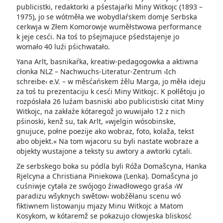
publicistki, redaktorki a pśestajaŕki Miny Witkojc (1893 –
1975), jo se wótměła we wobydlaŕskem domje Serbska
cerkwja w Złem Komorowje wuměłstwowa performance
k jeje cesći­. Na toś to pśejmajuce pśedstajenje jo
womało 40 luźi pśichwatało.
Yana Arlt, basnikaŕka, kreatiw-pedagogowka a aktiwna
cłonka NLZ – Nachwuchs-Literatur-Zentrum ›Ich
schreibe‹ e.V. – w měsćańskem źělu Marga, jo měła ideju
za toś tu prezentaciju k cesći Miny Witkojc. K połlětoju jo
rozpósłała 26 luźam basniski abo publicistiski citat Miny
Witkojc, na zakłaźe kótaregož jo wuwijało 12 z nich
pśinoski, kenž su, tak Arlt, »wjelgin wósobinske,
gnujuce, połne poezije ako wobraz, foto, kolaža, tekst
abo objekt.« Na tom wjacoru su byli nastate wobraze a
objekty wustajone a teksty su awtory a awtorki cytali.
Ze serbskego boka su pódla byli Róža Domašcyna, Hanka
Rjelcyna a Christiana Piniekowa (Lenka). Domašcyna jo
cuśniwje cytała ze swójogo źiwadłowego graśa ›W
paradizu wšyknych swětow‹ wobźěłanu scenu wó
fiktiwnem listowanju mjazy Minu Witkojc a Matom
Kosykom, w kótaremž se pokazujo cłowjeska bliskosć