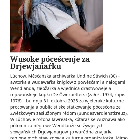
Wusoke póceścenje za
Drjewjanaŕku
Lüchow. Měsćańska archiwaŕka Undine Stiwich (80) –
awtorka a wudawaŕka knigłow z powěsćami a nałogami
Wendlanda, załožaŕka a wjednica drastwoweje a
rejowańskeje kupki ›De Öwerpetters‹ (załož. 1974, zapis.
1976) – bu dnja 31. oktobra 2025 za wjelerake kulturne
procowanja a publicistiske statkowanje pócesćona ze
Zwězkowym zasłužbnym rědom (Bundesverdienstkreuz).
W Lüchowje roźona lawreatka, kótaraž se wuznawa ako
pótomnica něga we Wendlanźe se žywjecych
słowjańskich Drjewjanarjow, jo wurědna znajaŕka
regionalnych stawiznow a kulturna organizatorka. Mimo