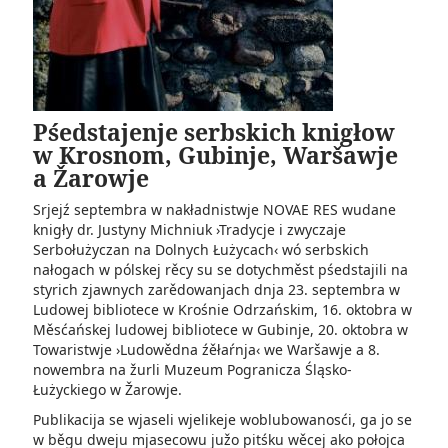
Pśedstajenje serbskich knigłow
w Krosnom, Gubinje, Waršawje
a Žarowje
Srjejź septembra w nakładni­stwje NOVAE RES wudane
knigły dr. Justyny Michniuk ›Tradycje i zwyczaje
Serbołużyczan na Dolnych Łużycach‹ wó serbskich
nałogach w pólskej rěcy su se dotychměst pśedstajili na
styrich zjawnych zarědowanjach dnja 23. septembra w
Ludowej­ bibliotece w Krośnie Odrzańskim, 16. oktobra w
Měsćańskej ludowej bibliotece w Gubinje, 20. oktobra w
Towaristwje ›Ludowědna źěłaŕnja‹ we Waršawje a 8.
nowembra na žurli Muzeum Pogranicza Śląsko-
Łużyckiego w Žarowje.
Publikacija se wjaseli wjelikeje woblubowanosći, ga jo se
w běgu dweju mjasecowu južo pitśku wěcej ako połojca