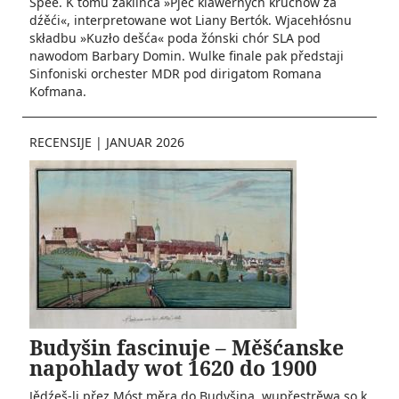
Spee. K tomu zaklinča »Pjeć klawěrnych kruchow za
dźěći«, interpretowane wot Liany Bertók. Wjacehłósnu
składbu »Kuzło dešća« poda žónski chór SLA pod
nawodom Barbary Domin. Wulke finale pak předstaji
Sinfoniski orchester MDR pod dirigatom Romana
Kofmana.
RECENSIJE
|
JANUAR 2026
Budyšin fascinuje – Měšćanske
napohlady wot 1620 do 1900
Jědźeš-li přez Móst měra do Budyšina, wupřestrěwa so k