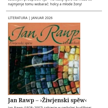
najmjenje tomu wobarać­: holcy a młod­e žony!
LITERATURA
|
JANUAR 2026
Jan Rawp – ›Žiwjenski spěw‹
Jan Rawp (1928–2007) zabjerje w serbskej hudźbnej