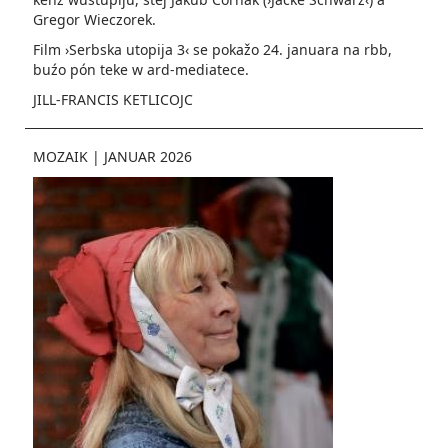
Gregor Wieczorek.
Film ›Serbska utopija 3‹ se pokažo 24. januara na rbb,
buźo pón teke w ard-mediatece.
JILL-FRANCIS KETLICOJC
MOZAIK
|
JANUAR 2026