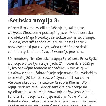
›Serbska utopija 3‹
Pišomy lěto 2038. Wjelike pšašanje jo, kak dej se
wužywaś Chóśebuski pódzajtšny jazor. Młoda serbska
architektka Maja Nowakojc se wobźělujo na wupisanju.
Ta ideja, kótaruž zapódajo: Tam dej nastaś serbski
rozwjaseleński park. Z tym wóna rozšćěpjo serbsku
community. K tomu pśiźo, až wumrějo jeje nan…
30-minutowy film ›Serbska utopija 3‹ režisera Erika Šyška
wulicujo wó toś tych tšojenjach. 21. nowembra 2025 jo
Šyško ze swójim teamom w gósćeńcu ›Dorfkrug‹ w
Strjažowje scenu žałowaŕskeje reje nawjerśeł. Wobźěliło
jo se wušej 20 komparsow, wětšyna z nich su cłonki
›Rejowańskego doma Łužyca‹ Gregora Kliema. Wóni
rejuju serbske reje, Gregor sam grajo w scenje na
nykelharpje. W roli Maje Nowakojc dožywijośo Wiebke
Scheler-Schluzojc, w roli jeje maśerje Petru-Mariu
Bulankec-Wencelowu. Mjazy dalšnymi znatymi Serbami,
kenž wustupiju, stej Jakub Čornak (›Jacke Schwarz‹) a