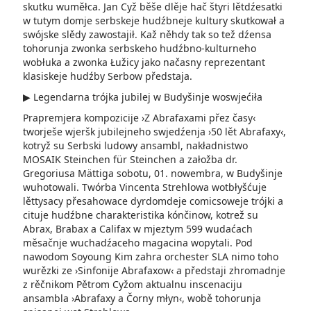
skutku wuměłca. Jan Cyž běše dlěje hač štyri lětdźesatki
w tutym domje serbskeje hudźbneje kultury skutkował a
swójske slědy zawostajił. Kaž něhdy tak so tež dźensa
tohorunja zwonka serbskeho hudźbno-kulturneho
wobłuka a zwonka Łužicy jako načasny reprezentant
klasiskeje hudźby Serbow předstaja.
▶ Legendarna trójka jubilej w Budyšinje woswjećiła
Prapremjera kompozicije ›Z Abrafaxami přez časy‹
tworješe wjeršk jubilejneho swjedźenja ›50 lět Abrafaxy‹,
kotryž su Serbski ludowy ansambl, nakładnistwo
MOSAIK­ Steinchen für Steinchen a załožba dr.
Gregoriusa Mättiga sobotu, 01. nowembra, w Budyšinje
wuhotowali. Twórba Vincenta Strehlowa wotbłyšćuje
lěttysacy přesahowace dyrdomdeje comicsoweje trójki a
cituje hudźbne charakteristika kónčinow, kotrež su
Abrax, Brabax a Califax w mjeztym 599 wudaćach
měsačnje wuchadźaceho magacina wopytali. Pod
nawodom Soyoung Kim zahra orchester SLA nimo toho
wurězki ze ›Sinfonije Abrafaxow‹ a předstaji zhromadnje
z rěčnikom Pětrom Cyžom aktualnu inscenaciju
ansambla ›Abrafaxy a Čorny młyn‹, wobě tohorunja