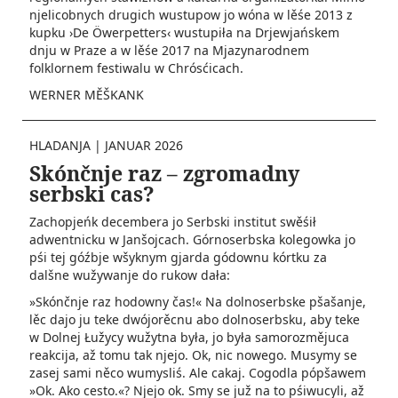
njelicobnych drugich wustupow jo wóna w lěśe 2013 z
kupku ›De Öwerpetters‹ wustupiła na Drjewjańskem
dnju w Praze a w lěśe 2017 na Mjazynarodnem
folklornem festiwalu w Chrósćicach.
WERNER MĚŠKANK
HLADANJA
|
JANUAR 2026
Skónčnje raz – zgromadny
serbski cas?
Zachopjeńk decembera jo Serbski institut swěśił
adwentnicku w Janšojcach. Górnoserbska kolegowka jo
pśi tej góźbje wšyknym gjarda gódownu kórtku za
dalšne wužywanje do rukow dała:
»Skónčnje raz hodowny čas!« Na dolnoserbske pšašanje,
lěc dajo ju teke dwójorěcnu abo dolnoserbsku, aby teke
w Dolnej Łužycy wužytna była, jo była samorozmějuca
reakcija, až tomu tak njejo. Ok, nic nowego. Musymy se
zasej sami něco wumysliś. Ale cakaj. Cogodla pópšawem
»Ok. Ako cesto.«? Njejo ok. Smy se juž na to pśiwucyli, až