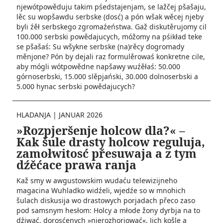
njewótpowěduju takim pśedstajenjam, se lažčej pšašaju,
lěc su wopšawdu serbske (dosć) a pón wšak wěcej njeby
byli źěł serbskego zgromaźeństwa. Gaž diskutěrujomy cil
100.000 serbski powědajucych, móžomy na pśikład teke
se pšašaś: Su wšykne serbske (na)rěcy dogromady
měnjone? Pón by dejali raz formulěrowaś konkretne cile,
aby mógli wótpowědne napšawy wuźěłaś: 50.000
górnoserbski, 15.000 slěpjański, 30.000 dolnoserbski a
5.000 hynac serbski powědajucych?
HLADANJA
|
JANUAR 2026
»Rozpjeršenje holcow dla?« –
Kak šule drasty holcow reguluja,
zamołwitosć přesuwaja a z tym
dźěćace prawa ranja
Kaž smy w awgustowskim wudaću telewizijneho
magacina Wuhladko widźeli, wjedźe so w mnohich
šulach diskusija wo drastowych porjadach přeco zaso
pod samsnym hesłom: Holcy a młode žony dyrbja na to
dźiwać, dorosćenych »njerozhorjować«. Jich košle a