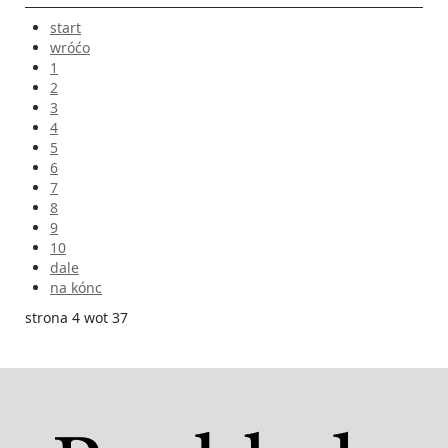
start
wróćo
1
2
3
4
5
6
7
8
9
10
dale
na kónc
strona 4 wot 37