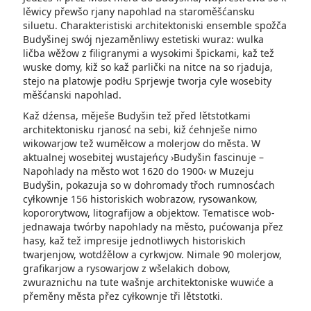
lěwicy přewšo rjany napohlad na staroměšćansku
siluetu. Charakteristiski architektoniski ensemble spožča
Budyšinej swój njezaměnliwy estetiski wuraz: wulka
ličba wěžow z filigranymi a wysokimi špickami, kaž tež
wuske domy, kiž so kaž parlički na nitce na so rjaduja,
stejo na platowje podłu Sprjewje tworja cyle wosebity
měšćanski napohlad.
Kaž dźensa, měješe Budyšin tež před lětstotkami
architektonisku rjanosć na sebi, kiž ćehnješe nimo
wikowarjow tež wuměłcow a molerjow do města. W
aktualnej wosebitej wustajeńcy ›Budyšin fascinuje –
Napohlady na město wot 1620 do 1900‹ w Muzeju
Budyšin, pokazuja so w dohromady třoch rumnosćach
cyłkownje 156 historiskich wobrazow, rysowankow,
kopororytwow, litografijow a objektow. Tematisce wob-
jednawaja twórby napohlady na město, pućowanja přez
hasy, kaž tež impresije jednotliwych historiskich
twarjenjow, wotdźělow a cyrkwjow. Nimale 90 molerjow,
grafikarjow a rysowarjow z wšelakich dobow,
zwuraznichu na tute wašnje architektoniske wuwiće a
přeměny města přez cyłkownje tři lětstotki.