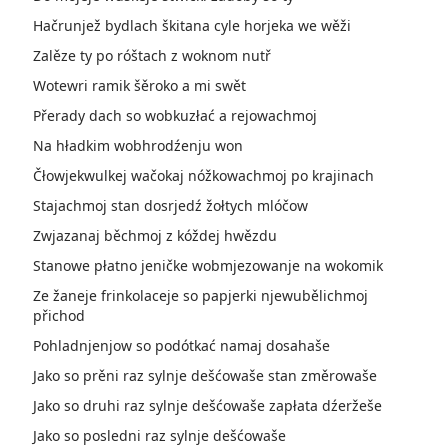
Hačrunjež bydlach škitana cyle horjeka we wěži
Zalěze ty po róštach z woknom nutř
Wotewri ramik šěroko a mi swět
Přerady dach so wobkuzłać a rejowachmoj
Na hładkim wobhrodźenju won
Čłowjekwulkej wačokaj nóžkowachmoj po krajinach
Stajachmoj stan dosrjedź žołtych mlóčow
Zwjazanaj běchmoj z kóždej hwězdu
Stanowe płatno jeničke wobmjezowanje na wokomik
Ze žaneje frinkolaceje so papjerki njewubělichmoj
přichod
Pohladnjenjow so podótkać namaj dosahaše
Jako so prěni raz sylnje dešćowaše stan změrowaše
Jako so druhi raz sylnje dešćowaše zapłata dźeržeše
Jako so posledni raz sylnje dešćowaše