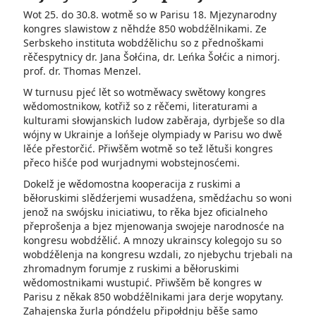
Wot 25. do 30.8. wotmě so w Parisu 18. Mjezynarodny
kongres slawistow z něhdźe 850 wobdźělnikami. Ze
Serbskeho instituta wobdźělichu so z přednoškami
rěčespytnicy dr. Jana Šołćina, dr. Leńka Šołćic a nimorj.
prof. dr. Thomas Menzel.
W turnusu pjeć lět so wotměwacy swětowy kongres
wědomostnikow, kotřiž so z rěčemi, literaturami a
kulturami słowjanskich ludow zaběraja, dyrbješe so dla
wójny w Ukrainje a lońšeje olympiady w Parisu wo dwě
lěće přestorčić. Přiwšěm wotmě so tež lětuši kongres
přeco hišće pod wurjadnymi wobstejnosćemi.
Dokelž je wědomostna kooperacija z ruskimi a
běłoruskimi slědźerjemi wusadźena, smědźachu so woni
jenož na swójsku iniciatiwu, to rěka bjez oficialneho
přeprošenja a bjez mjenowanja swojeje narodnosće na
kongresu wobdźělić. A mnozy ukrainscy kolegojo su so
wobdźělenja na kongresu wzdali, zo njebychu trjebali na
zhromadnym forumje z ruskimi a běłoruskimi
wědomostnikami wustupić. Přiwšěm bě kongres w
Parisu z někak 850 wobdźělnikami jara derje wopytany.
Zahajenska žurla póndźelu připołdnju běše samo