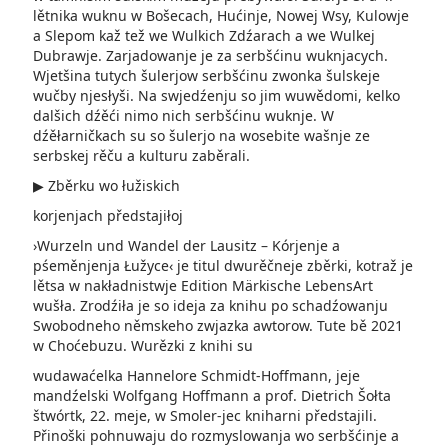
lětnika wuknu w Bošecach, Hućinje­, Nowej Wsy, Kulowje
a Slepom kaž tež we Wulkich Zdźarach a we Wulkej
Dubrawje. Zarjadowanje je za serbšćinu wuknjacych.
Wjetšina tutych šulerjow serbšćinu zwonka šulskeje
wučby njesłyši. Na swjedźenju so jim wuwědomi, kelko
dalšich dźěći nimo nich serbšćinu wuknje. W
dźěłarničkach su so šulerjo na wosebite wašnje ze
serbskej rěču a kulturu zaběrali.
▶ Zběrku wo łužiskich
korjenjach předstajiłoj
›Wurzeln und Wandel der Lausitz – Kórjenje a
pśeměnjenja Łužyce‹ je titul dwurěčneje zběrki, kotraž je
lětsa w nakładnistwje Edition Märkische LebensArt
wušła. Zrodźiła je so ideja za knihu po schadźowanju
Swobodneho němskeho zwjazka awtorow. Tute bě 2021
w Choćebuzu. Wurězki z knihi su
wudawaćelka Hannelore Schmidt-Hoffmann, jeje
mandźelski Wolfgang Hoffmann a prof. Dietrich Šołta
štwórtk, 22. meje, w Smoler-jec kniharni předstajili.
Přinoški pohnuwaju do rozmyslowanja wo serbšćinje a