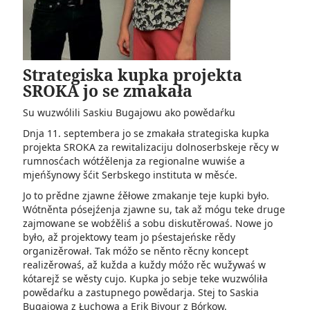
Strategiska kupka projekta
SROKA jo se zmakała
Su wuzwólili Saskiu Bugajowu ako powědaŕku
Dnja 11. septembera jo se zmakała strategiska kupka
projekta SROKA za rewitalizaciju dolnoserbskeje rěcy w
rumnosćach wótźělenja za regionalne wuwiśe a
mjeńšynowy šćit Serbskego instituta w měsće.
Jo to prědne zjawne źěłowe zmakanje teje kupki było.
Wótněnta pósejźenja zjawne su, tak až mógu teke druge
zajmowane se wobźěliś a sobu diskutěrowaś. Nowe jo
było, až projektowy team jo pśestajeńske rědy
organizěrował. Tak móžo se něnto rěcny koncept
realizěrowaś, až kužda a kuždy móžo rěc wužywaś w
kótarejž se wěsty cujo. Kupka jo sebje teke wuzwóliła
powědaŕku a zastupnego powědarja. Stej to Saskia
Bugajowa z Łuchowa a Erik Bivour z Bórkow.