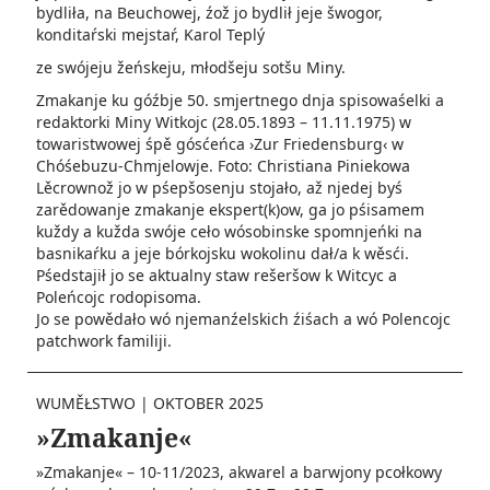
bydliła, na Beuchowej, źož jo bydlił jeje šwogor,
konditaŕski mejstaŕ, Karol Teplý
ze swójeju žeńskeju, młodšeju sotšu Miny.
Zmakanje ku góźbje 50. smjertnego dnja spisowaśelki a
redaktorki Miny Witkojc (28.05.1893 – 11.11.1975) w
towaristwowej śpě gósćeńca ›Zur Friedensburg‹ w
Chóśebuzu-Chmjelowje. Foto: Christiana Piniekowa
Lěcrownož jo w pśepšosenju stojało, až njedej byś
zarědowanje zmakanje ekspert(k)ow, ga jo pśisamem
kuždy a kužda swóje ceło wósobinske spomnjeńki na
basnikaŕku a jeje bórkojsku wokolinu dał/a k wěsći.
Pśedstajił jo se aktualny staw rešeršow k Witcyc a
Poleńcojc rodopisoma.
Jo se powědało wó njemanźelskich źiśach a wó Polencojc
patchwork familiji.
WUMĚŁSTWO
|
OKTOBER 2025
»Zmakanje«
»Zmakanje« – 10-11/2023, akwarel a barwjony pcołkowy