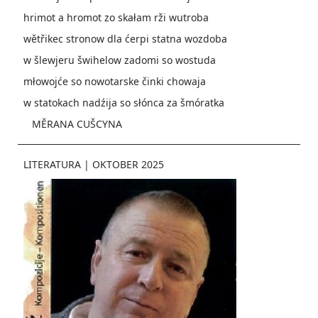
hrimot a hromot zo skałam rži wutroba
wětřikec stronow dla ćerpi statna wozdoba
w šlewjeru šwihelow zadomi so wostuda
młowojće so nowotarske činki chowaja
w statokach nadźija so słónca za šmóratka
MĚRANA CUŠCYNA
LITERATURA
|
OKTOBER 2025