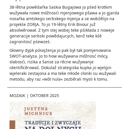
38-lětna powědaŕka Saskia Bugajowa jo pśed krotkim
wužywała nowe móžnosći mjenjowego pšawa a jo gjarda
nosaŕka amtskego serbskego mjenja a se wobźělijo na
projekśe ZORJA. To jo 19-lětny Erik Bivour juž
absolwěrował. Z tym stej wobej teke pśikłada z noweje
generacije serbski powědajucych, kenž teke kśě
zagronitosć pśewześ.
Głowny dypk pósejźenja jo pak był tak pomjenowana
SWOT-analyza. Jo to how wužywana móžnosć mócy,
słabosći, rizika a šanse za rěcne wužywanje
identificěrowaś. Dokulaž strategiska kupka jo wjelgin
wjeleraki zestajona a ma teke młode cłonki su wužywali
metodu, aby raz »wót nula« zezběrali mysli k tomu.
MOZAIK
|
OKTOBER 2025