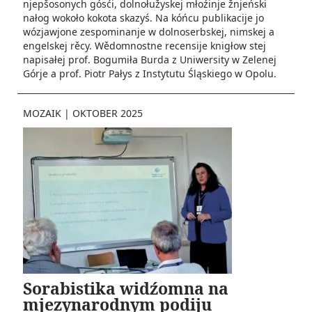
njepšosonych gósći, dolnołužyskej młoźinje žnjeński
nałog wokoło kokota skazyś. Na kóńcu publikacije jo
wózjawjone zespominanje w dolnoserbskej, nimskej a
engelskej rěcy. Wědomnostne recensije knigłow stej
napisałej prof. Bogumiła Burda z Uniwersity w Zelenej
Górje a prof. Piotr Pałys z Instytutu Śląskiego w Opolu.
MOZAIK
|
OKTOBER 2025
Sorabistika widźomna na
mjezynarodnym podiju