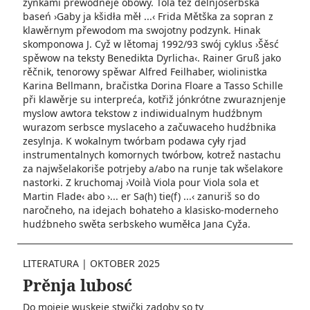
zynkami přewodneje obowy. Tola tež delnjoserbska
baseń ›Gaby ja kšidła měł ...‹ Frida Mětška za sopran z
klawěrnym přewodom ma swojotny podzynk. Hinak
skomponowa J. Cyž w lětomaj 1992/93 swój cyklus ›Šěsć
spěwow na teksty Be­nedikta Dyrlicha‹. Rainer Gruß jako
rěčnik, tenorowy spěwar Alfred­ Feilhaber, wiolinistka
Karina Bellmann, bračistka Dorina Floare a Tasso Schille
při klawěrje su interpreća, kotřiž jónkrótne zwuraznjenje
myslow awtora tekstow z indiwidualnym hudźbnym
wurazom serbsce myslaceho a začuwaceho hudźbnika
zesylnja.­ K wokalnym twórbam podawa cyły rjad
instrumentalnych komornych twórbow, kotrež nastachu
za najwšelakoriše potrjeby a/abo na runje tak wšelakore
nastorki. Z kruchomaj ›Voilà Viola pour Viola sola et
Martin Flade‹ abo ›... er Sa(h) tie(f) ...‹ zanuriš so do
naročneho, na idejach bohateho a klasisko-moderneho
hudźbneho swěta serbskeho wuměłca Jana Cyža.
LITERATURA
|
OKTOBER 2025
Prěnja lubosć
Do mojeje wuskeje stwički zadoby so ty