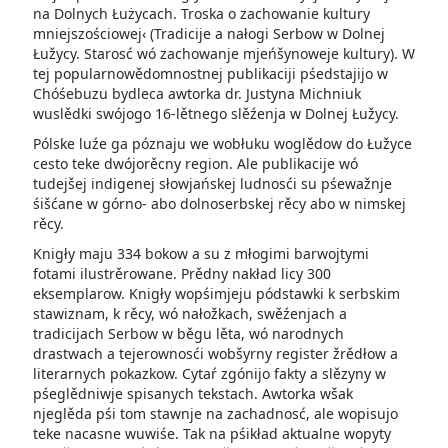
na Dolnych Łużycach. Troska o zachowanie kultury
mniejszościowej‹ (Tradicije a nałogi Serbow w Dolnej
Łužycy. Starosć wó zachowanje mjeńšynoweje kultury). W
tej popularnowědomnostnej publikaciji pśedstajijo w
Chóśebuzu by­dleca awtorka dr. Justyna Michniuk
wuslědki swójogo 16-lětnego slěźenja w Dolnej Łužycy.
Pólske luźe ga póznaju we wobłuku woglědow do Łužyce
cesto teke dwójorěcny region. Ale publikacije wó
tudejšej indigenej słowjańskej ludnosći su pśewažnje
śišćane w górno- abo dolnoserbskej rěcy abo w nimskej
rěcy.
Knigły maju 334 bokow a su z młogimi barwojtymi
fotami ilustrěrowane. Prědny nakład licy 300
eksemplarow. Knigły wopśimjeju pódstawki k serbskim
stawiznam, k rěcy, wó nałožkach, swěźenjach a
tradicijach Serbow w běgu lěta, wó narodnych
drastwach a tejerownosći wobšyrny register žrědłow a
literarnych pokazkow. Cytaŕ zgónijo fakty a slězyny w
pśeglědniwje spisanych tekstach. Awtorka wšak
njeglěda pśi tom stawnje na zachadnosć, ale wopisujo
teke nacasne wuwiśe. Tak na pśikład aktualne wopyty