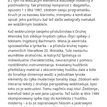
a z tym na wodźacym elemenće klasiskeje moderny a
postmoderny. Tak předstaji komponist z ›Bagatellu‹,
opusom 1 z lěta 1987, zdobom swoju programatiku.
Kruch je za basowu klarinetu, trompetu a kontrabas
spisał. Jeho partituru kaž tež dalše awtografy namakaš
we wobšěrnym bookleće.
Kaž wobkrućenje swojeho přisłušnistwa k Druhej
Wienskej šuli slěduje hnydom cyklus ›Štyri spěwy‹ z
tekstami Ingeborg­ Bachmann. Wona je awstriska
spisowaćelka a lyrikarka – a přisłuša kruhej najwu­
znamnišich literatkow 20. lětstotka. Tule nastachu
wuměłske drohoćinki, w kotrychž špiheluja so
indiwidualne charakteristika, zwuraznjene z pomocu
rozdźělneho instrumentarija. Kreatiwny hudźbnik
předležacy material z ekscentriskej hudźbu dale a bóle
do hinašeje dimensije­ wodźi a jednotliwe lyriske
elementy do cyłka moderneje tonality staja. Zdobom wón
literarne teksty z druheje perspektiwy wobhladuje, bjez
toho zo je wotcuzbni. Tomu napřećo staji titul ›Žedźenje‹,
kotrehož tekst je wot Jana Lajnerta. Tež tutón w lěće 1989
skomponowany spěw staji do konteksta z hudźbu
moderny – a to ze sopranowym hłosom a jaskrawymi