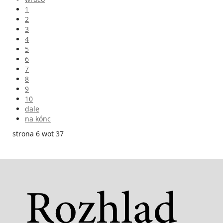
1
2
3
4
5
6
7
8
9
10
dale
na kónc
strona 6 wot 37