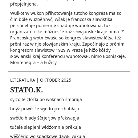
přepjelnjena.
Wulkotny wukon přihotowanja tutoho kongresa ma so
ćim bóle wuzběhnyć, wšak je francoska slawistika
personelnje poměrnje snadnje wuhotowana, tuž
organizatoriske móžnosće kaž słowjanske kraje nima. Z
Francoskej wotměwaše so kongres slawistow lětsa tež
prěni raz w nje-słowjanskim kraju. Započinajo z prěnim
kongresom slawistow 1929 w Praze je hižo kóždy
słowjanski kraj konferencu wuhotował, nimo Bosniskeje,
Montenegra – a Łužicy.
LITERATURA
|
OKTOBER 2025
STATO.K.
sylzojte złóžki po woknach šmóraja
hdyž powěsće wjedrojće chabłaja
swětło blady šěrjerjow překwapja
tučele slepjeni widźomnje prěkuja
wěšćerjo wo spadkowe dawki wikuja