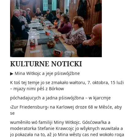
KULTURNE NOTICKI
▶ Mina Witkojc a jeje pśiswójźbne
K toś tej temje jo se zmakało wałtoru, 7. oktobra, 15 luźi
– mjazy nimi pěś z Bórkow
póchadajucych a jadna pśiswójźbna – w kjarcmje
›Zur Friedensburg‹ na Karlowej droze 68 w Měsće, aby
se
wuměniło wó familiji Miny Witkojc. Gósćowaŕka a
moderatorka Stefanie Krawcojc jo wšyknych wuwitała a
jo pokazała na to, až jo Mina wěsty cas ned wokoło roga