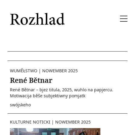
WUMĚŁSTWO
|
NOWEMBER 2025
René Bětnar
René Bětnar – bjez titula, 2025, wuhlo na papjercu.
Motiwacija běše subjektiwny pomjatk
swójskeho
KULTURNE NOTICKI
|
NOWEMBER 2025