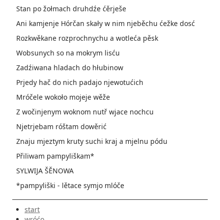
Stan po žołmach druhdźe ćěrješe
Ani kamjenje Hórčan skały w nim njeběchu ćežke dosć
Rozkwěkane rozprochnychu a wotleća pěsk
Wobsunych so na mokrym lisću
Zadźiwana hladach do hłubinow
Prjedy hač do nich padajo njewotućich
Mróčele wokoło mojeje wěže
Z wočinjenym woknom nutř wjace nochcu
Njetrjebam róštam dowěrić
Znaju mjeztym kruty suchi kraj a mjelnu pódu
Přiliwam pampyliškam*
SYLWIJA ŠĚNOWA
*pampyliški - lětace symjo mlóče
start
wróćo