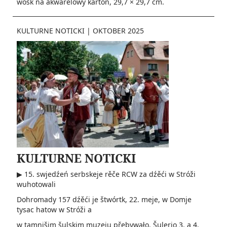
wósk na akwarelowy karton, 29,7 × 29,7 cm.
KULTURNE NOTICKI
|
OKTOBER 2025
KULTURNE NOTICKI
▶ 15. swjedźeń serbskeje rěče RCW za dźěći w Stróži
wuhotowali
Dohromady 157 dźěći je štwórtk, 22. meje, w Domje
tysac hatow w Stróži a
w tamnišim šulskim muzeju přebywało. Šulerjo 3. a 4.