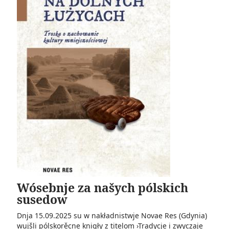
Wósebnje za našych pólskich
susedow
Dnja 15.09.2025 su w nakładnistwje Novae Res (Gdynia)
wujšli pólskorěcne knigły z titelom ›Tradycje i zwyczaje