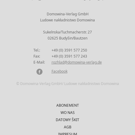
Domowina-Verlag GmbH
Ludowe nakładnistwo Domowina
Sukelnska/Tuchmacherstr. 27
02625 Budyšin/Bautzen
Tel.:
+49 (0) 3591 577 250
Fax:
+49 (0) 3591 577 243
E-Mail:
rozhlad@domowina-verlag.de
Facebook
© Domowina-Verlag GmbH/ Ludowe nakładnistwo Domowina
ABONEMENT
WO NAS
DATOWY ŠKIT
AGB
IMPRESUM