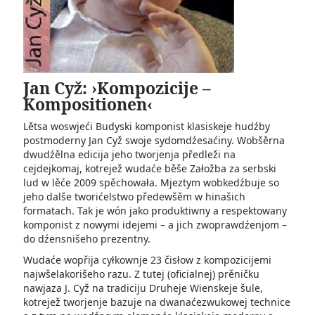
Jan Cyž: ›Kompozicije –
Kompositionen‹
Lětsa woswjeći Budyski komponist klasiskeje hudźby
postmoderny Jan Cyž swoje sydomdźesaćiny. Wobšěrna
dwudźělna edicija jeho tworjenja předleži na
cejdejkomaj, kotrejež wudaće běše Załožba za serbski
lud w lěće 2009 spěchowała. Mjeztym wobkedźbuje so
jeho dalše tworićelstwo předewšěm w hinašich
formatach. Tak je wón jako produktiwny a respektowany
komponist z nowymi idejemi – a jich zwoprawdźenjom –
do dźensnišeho pre­zentny.
Wudaće wopřija cyłkownje 23 čisłow z kompozicijemi
najwšelakorišeho razu. Z tutej (oficialnej) prěničku
nawjaza J. Cyž na tradiciju Druheje Wienskeje šule,
kotrejež tworjenje bazuje na dwanaćezwukowej technice