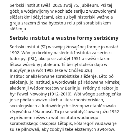
Serbski institut swěśi 2026 swój 75. jubileum. Pśi tej
góźbje wózjawijomy w Rozhlaźe seriju z wuzwólonymi
slěźaŕskimi śěžyšćami, ako su byli historiski wažne a
graju zrazom źinsa bytostnu rolu pśi sorabistiskem
slěźenju.
Serbski institut a wustne formy serbšćiny
Serbski institut (SI) w swójej źinsajšnej formje jo nastał
1992. Wón jo direktny naslědnik Instituta za serbski
ludospyt (ISL), ako jo se załožył 1951 a swěśi stakim
lětosa wósebny jubileum: Tśiběrtyl stolěśa dajo w
Budyšynje (a wót 1992 teke w Chóśebuzu)
institucionalizěrowane sorabistiske slěźenje. Lěto pó
załoženju jo institucija wordowała pśirědowana Nimskej
akademiji wědomnosćow w Barlinju. Prědny direktor jo
był Pawoł Nowotny (1912–2010). Wót wšogo zachopjeńka
jo se pódla stawizniskich a literarnohistoriskich,
sociologiskich a ludowědnych slěźenjow etablěrowała
rěcywědna źěłabnosć. To jo se wótbłyšćowało južo 1952
w prědnem zešywku wót instituta wudanego
sorabistiskego casopisa Lětopis, kótaregož wudawarje
su se pilnowali, aby zdobyli teke eksternych awtorow.