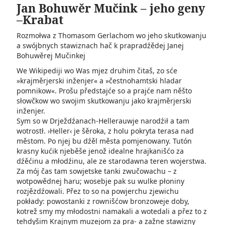
Jan Bohuwěr Mučink – jeho geny
–Krabat
Rozmołwa z Thomasom Gerlachom wo jeho skutkowanju
a swójbnych stawiznach hač k prapradźědej Janej
Bohuwěrej Mučinkej
We Wikipediji wo Was mjez druhim čitaš, zo sće
»krajměrjerski inženjer« a »čestnohamtski hladar
pomnikow«. Prošu předstajće so a prajće nam něšto
słowčkow wo swojim skutkowanju jako­ krajměrjerski
inženjer.
Sym so w Drježdźanach-Hellerauwje narodźił a tam
wotrostł. ›Heller‹ je šěroka, z holu pokryta terasa nad
městom. Po njej bu dźěl města pomjenowany. Tutón
krasny kućik njeběše jenož idealne hrajkanišćo za
dźěćinu a młodźinu, ale ze starodawna teren wojerstwa.
Za mój čas tam sowjetske tanki zwučowachu – z
wotpowědnej haru; wosebje pak su wulke płoniny
rozjězdźowali. Přez to so na powjerchu zjewichu
pokłady: powostanki z rownišćow bronzoweje doby,
kotrež smy my młodostni namakali a wotedali a přez to z
tehdyšim Krajnym muzejom za pra- a zažne stawizny