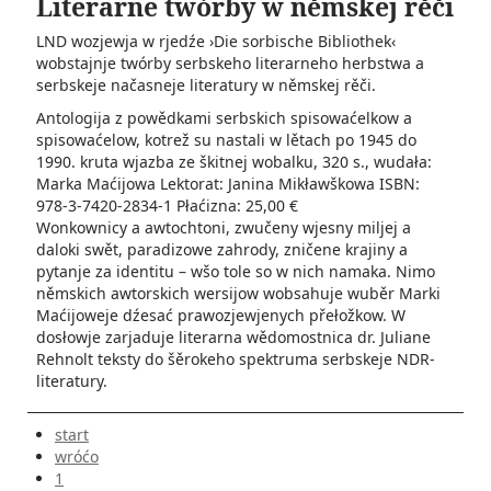
Literarne twórby w němskej rěči
LND wozjewja w rjedźe ›Die sorbische Bibliothek‹
wobstajnje twórby serbskeho literarneho herbstwa a
serbskeje načasneje literatury w němskej rěči.
Antologija z powědkami serbskich spisowaćelkow a
spisowaćelow, kotrež su nastali w lětach po 1945 do
1990. kruta wjazba ze škitnej wobalku, 320 s., wudała:
Marka Maćijowa Lektorat: Janina Mikławškowa ISBN:
978-3-7420-2834-1 Płaćizna: 25,00 €
Wonkownicy a awtochtoni, zwučeny wjesny miljej a
daloki swět, paradizowe zahrody, zničene krajiny a
pytanje za identitu – wšo tole so w nich namaka. Nimo
němskich awtorskich wersijow wobsahuje wuběr Marki
Maćijoweje dźesać prawozjewjenych přełožkow. W
dosłowje zarjaduje literarna wědomostnica dr. Juliane
Rehnolt teksty do šěrokeho spektruma serbskeje NDR-
literatury.
start
wróćo
1