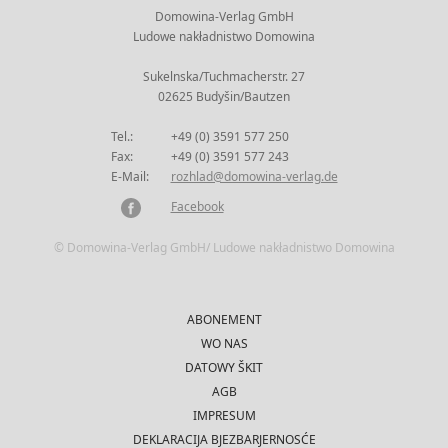
Domowina-Verlag GmbH
Ludowe nakładnistwo Domowina
Sukelnska/Tuchmacherstr. 27
02625 Budyšin/Bautzen
Tel.:
+49 (0) 3591 577 250
Fax:
+49 (0) 3591 577 243
E-Mail:
rozhlad@domowina-verlag.de
Facebook
© Domowina-Verlag GmbH/ Ludowe nakładnistwo Domowina
ABONEMENT
WO NAS
DATOWY ŠKIT
AGB
IMPRESUM
DEKLARACIJA BJEZBARJERNOSĆE