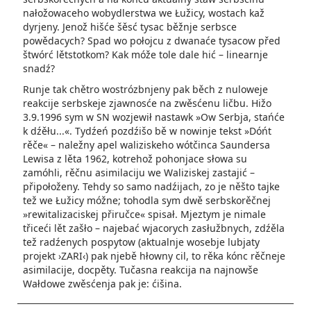
nałožowaceho wobydlerstwa we Łužicy, wostach kaž
dyrjeny. Jenož hišće šěsć tysac běžnje serbsce
powědacych? Spad wo połojcu z dwanaće tysacow před
štwórć lětstotkom? Kak móže tole dale hić – linearnje
snadź?
Runje tak chětro wostrózbnjeny pak běch z nuloweje
reakcije serbskeje zjawnosće na zwěsćenu ličbu. Hižo
3.9.1996 sym w SN wozjewił nastawk »Ow Serbja, stańće
k dźěłu...«. Tydźeń pozdźišo bě w nowinje tekst »Dóńt
rěče« – naležny apel waliziskeho wótčinca Saundersa
Lewisa z lěta 1962, kotrehož pohonjace słowa su
zamóhli, rěčnu asimilaciju we Waliziskej zastajić –
připołoženy. Tehdy so samo nadźijach, zo je něšto tajke
tež we Łužicy móžne; tohodla sym dwě serbskorěčnej
»rewitalizaciskej přiručce« spisał. Mjeztym je nimale
třiceći lět zašło – najebać wjacorych zasłužbnych, zdźěla
tež radźenych pospytow (aktualnje wosebje lubjaty
projekt ›ZARI‹) pak njebě hłowny cil, to rěka kónc rěčneje
asimilacije, docpěty. Tučasna reakcija na najnowše
Wałdowe zwěsćenja pak je: ćišina.