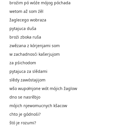
broźim pó wóźe mójog póchada
wetom až som źěl
žaglecego wobraza
pytajuca duša
broźi zboka ruša
zwězana z kórjenjami som
w zachadnosći kašerjujom
za pśichodom
pytajuca za slědami
slědy zawóstajijom
wšo wupołnjone wót mójich žaglow
dno se nasrěbjo
mójich njewomucnych kšacow
chto je gódnośi?
štó je rozumi?