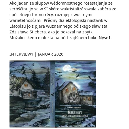
Ako jaden ze słupow wědomnostnego rozestajanja ze
serbšćinu jo se w SI skóro wukristalizěrowała zaběra ze
spócetneju formu rěcy, rozmjej z wustnymi
warietetnosćami. Prědny dialektologiski nastawk w
Lětopisu jo z pjera wuznamnego pólskego slawista
Zdzisława Stiebera, ako jo pokazał na zbytki
Mužakojskego dialekta na pód-zajtšnem boku Nyse1.
INTERVIEWY
|
JANUAR 2026