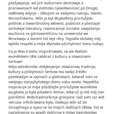
pśežywjenje, wó jich kulturnem derbstwje a
procowanjach wó politisku njewótwisnosć pó Drugej
swětowej wójnje – źěkujom se swójomu nanoju, Gwido
Wrzosińskemu. Wón jo był dłujkolětny pro-łužyski
politiski a towarišnostny aktiwist, publicist a pśestajaŕ
serbskeje literatury, rownocasnje iniciator zawjeźenja
wucbnice za górnoserbšćinu na uniwersiśe we
Wrocławju a docent toś teje rěcy. Togodla słušatej mój
wjeliki respekt a mója dłymoka pśichylnosć tomu ludoju.
Co jo Was k tomu inspirěrowało, se we Wašom
wuměłskem źěle zaběraś z kulturu a stawiznami
Serbow?
Mójo wósobinske ›dotyknjenje‹ stawiznow, tradicije,
kultury a pśibytnosći Serbow ma swójo žrědło
pśedewšym w zajmach a gódnotach, kótarež som ze
swójogo starjejšyńskego domu sobu wzeła. Nejwětša
inspiracija za móje pózdźejše pro-łužyske wuměłske
wugbaśa jo była pótakem ›klima‹, kótaruž jo mě mój nan
pósrědnił. Wobchadnorěcnje gronjone: Gaž som raz wót
›wirusa‹ inficěrowana była, statkujo wón až do
źinsajšnego a njaso se do mójich dalšnych źěłow. Toś te
nazgónjenja su wjadli skóńcnje k mójej basnikojskej