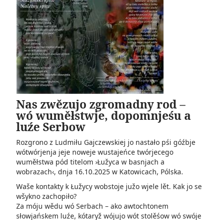
Nas zwězujo zgromadny rod –
wó wuměłstwje, dopomnjeśu a
luźe Serbow
Rozgrono z Ludmiłu Gajczewskiej jo nastało pśi góźbje
wótwórjenja jeje noweje wustajeńce twórjecego
wuměłstwa pód titelom ›Łužyca w basnjach a
wobrazach‹, dnja 16.10.2025 w Katowicach, Pólska.
Waše kontakty k Łužycy wobstoje južo wjele lět. Kak jo se
wšykno zachopiło?
Za móju wědu wó Serbach – ako awtochtonem
słowjańskem luźe, kótaryž wójujo wót stolěśow wó swóje