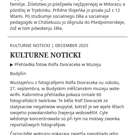
familije. Źiśetstwo jo pśežywiła nejžpjerwjej w Miłorazu a
pózdźej w Trjebinku. Prědne tšojeńka jo pisała juž z 12
lětami. Pó studiumje socialnego źěła a socialneje
pedagogiki w Chóśebuzu jo śěgnuła do Pśedpomorskeje,
źož w tom pówołanju źěła.
KULTURNE NOTICKI
|
DECEMBER 2025
KULTURNE NOTICKI
▶ Přehladka fotow Rolfa Dvoraceka w Muzeju
Budyšin
Wustajeńcu z fotografijemi Rolfa Dvoraceka su sobotu,
27. septembra, w Budyskim měšćanskim muzeju wote-
wrěli. Kabinetna přehladka pokaza nimale 60
fotografiskich twórbow. Te běše Rolf Dvoracek ze
statysacow negatiwow wupytał, kotrež je we wjele lětach
swojeho powołanskeho žiwjenja wobswětlił. Cyle
wědomje koncentrowaše so při tym na motiwy zwonka
reportažowych fotografijow.
Čorno-běłe wobrazy pokazaja zwjetša napohlady jeho