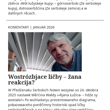
zběrce ›Wót łužyskeje kupy‹ – górnoserbski (Ze serbskeje
kupy), dolnoserbšćina (Ze serbskeje zemice) a w
dalšnych rěcach.
KOMENTARY
|
JANUAR 2026
Wostrózbjace ličby – žana
reakcija?
W Předźenaku Serbskich Nowin wozjewi so 24. oktobra
2025 nastawk Měrćina Wałdy »›Rjana Łužica‹ – hdźe sy
wostała?« Po wuhladanju prezentowaneho diagrama,
pokazowaceho poněčimny historiski spad ličby
serbskorěčnych a na kóncu aktualny staw serbšćinu