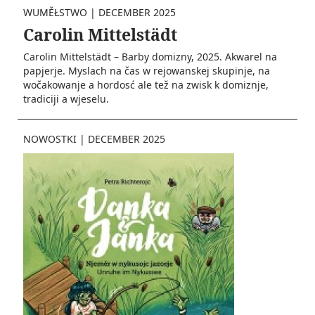
WUMĚŁSTWO
|
DECEMBER 2025
Carolin Mittelstädt
Carolin Mittelstädt – Barby domizny, 2025. Akwarel na
papjerje. Myslach na čas w rejowanskej skupinje, na
wočakowanje a hordosć ale tež na zwisk k domiznje,
tradiciji a wjeselu.
NOWOSTKI
|
DECEMBER 2025