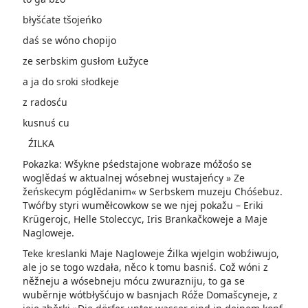
błyšćate tšojeńko
daś se wóno chopijo
ze serbskim gusłom Łužyce
a ja do sroki słodkeje
z radosću
kusnuś cu
ŹILKA
Pokazka: Wšykne pśedstajone wobraze móžośo se
woglědaś w aktualnej wósebnej wustajeńcy » Ze
žeńskecym póglědanim« w Serbskem muzeju Chóśebuz.
Twóŕby styri wuměłcowkow se we njej pokažu – Eriki
Krügerojc, Helle Stoleccyc, Iris Brankačkoweje a Maje
Nagloweje.
Teke kreslanki Maje Nagloweje Źilka wjelgin wobźiwujo,
ale jo se togo wzdała, něco k tomu basniś. Což wóni z
něžneju a wósebneju mócu zwurazniju, to ga se
wuběrnje wótbłyšćujo w basnjach Róže Domašcyneje, z