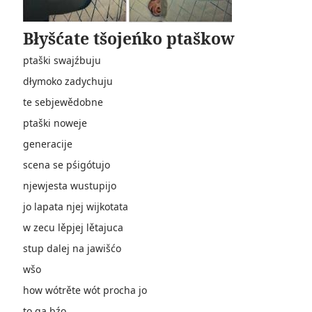
Błyšćate tšojeńko ptaškow
ptaški swajźbuju
dłymoko zadychuju
te sebjewědobne
ptaški noweje
generacije
scena se pśigótujo
njewjesta wustupijo
jo lapata njej wijkotata
w zecu lěpjej lětajuca
stup dalej na jawišćo
wšo
how wótrěte wót procha jo
to ga bźo