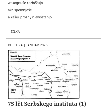
wokognuśe rozběžujo
ako spomnjeśe
a kašeŕ prozny njewóstanjo
ŹILKA
KULTURA
|
JANUAR 2026
75 lět Serbskego instituta (1)