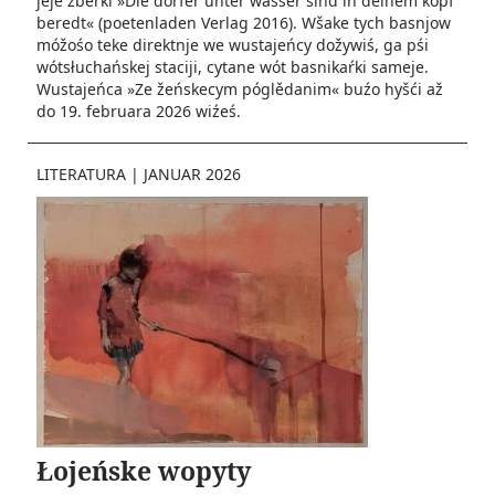
jeje zběrki »Die dörfer unter wasser sind in deinem kopf
beredt« (poetenladen Verlag 2016). Wšake tych basnjow
móžośo teke direktnje we wustajeńcy dožywiś, ga pśi
wótsłuchańskej staciji, cytane wót basnikaŕki sameje.
Wustajeńca »Ze žeńskecym póglědanim« buźo hyšći až
do 19. februara 2026 wiźeś.
LITERATURA
|
JANUAR 2026
Łojeńske wopyty