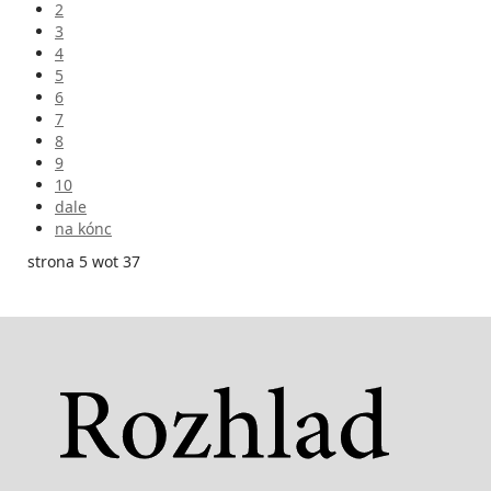
2
3
4
5
6
7
8
9
10
dale
na kónc
strona 5 wot 37