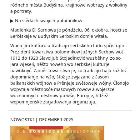
ródneho města Budyšina, krajinowe wobrazy z wokoliny
a portrety.
▶ Na slědach swojich potomnikow
Madlenka Di Sarnowa je póndźelu, 06. oktobra, hosći ze
Serbiskeje w Budyskim Serbskim domje witała.
Wona jim kulturu a tradiciju serbskeho ludu spřistupni.
Prezident towarstwa potomnikow Južnych Serbow wot
1912 do 1920 Slavoljub Stojadinović wuzběhny, zo so
jara wjeseli, něšto noweho wo serbskej kulturje
nawuknyć. Zaměr towarstwa je, zo tradiciju haja kaž tež
dopominanje na wšo, štož je zwjazane z časom
balkanskich wójnow a Prěnjeje swětoweje wójny. Čłonojo
wopytaja městnosće masowych rowow a wojersce
wuznamnych městnow po wšej Europje, hdźež
wopomnjenske zarjadowanja organizuja.
NOWOSTKI
|
DECEMBER 2025