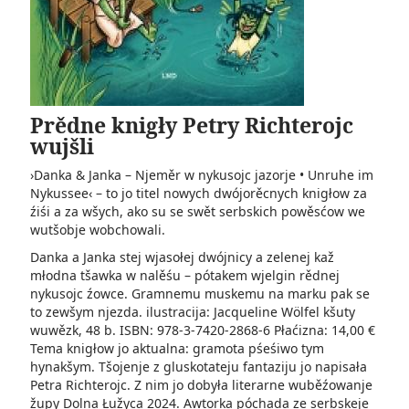
Prědne knigły Petry Richterojc
wujšli
›Danka & Janka – Njeměr w nykusojc jazorje • Unruhe im
Nykussee‹ – to jo titel nowych dwójorěcnych knigłow za
źiśi a za wšych, ako su se swět serbskich powěsćow we
wutšobje wobchowali.
Danka a Janka stej wjasołej dwójnicy a zelenej kaž
młodna tšawka w nalěśu – pótakem wjelgin rědnej
nykusojc źowce. Gramnemu muskemu na marku pak se
to zewšym njezda. ilustracija: Jacqueline Wölfel kšuty
wuwězk, 48 b. ISBN: 978-3-7420-2868-6 Płaćizna: 14,00 €
Tema knigłow jo aktualna: gramota pśeśiwo tym
hynakšym. Tšojenje z gluskotateju fantaziju jo napisała
Petra Richterojc. Z nim jo dobyła literarne wuběźowanje
župy Dolna Łužyca 2024. Awtorka póchada ze serbskeje