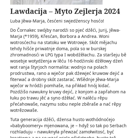
Lawdacija – Myto Zejlerja 2024
Luba Jěwa-Marja, česćeni swjedźenscy hosćo!
Do Čornakec swójby narodźi so pjeć dźěći, Jurij, Jěwa-
Marja (*1959), Křesćan, Borbora a Andrea. Woni
wotrosćechu na statoku we Wotrowje. Skót mějachu
tehdy hišće priwatnje doma, pola so w burskej
zhromadnosći w LPG typa I wobdźěłachu. Za staršeju bě
wosebje wotydźenja w lěću 16-hodźinski dźěłowy dźeń
wot ranja štyrjoch normalita: wodnjo na polach
prodrustwa, rano a wječor pak dźewjeć kruwow dejić a
fiterwać a drobny skót zastarać. Wšědnje Jěwa-Marja
wječor w hródźi pomhaše, na přikład hnój kidać.
Pozdźišo nawukny kruwy dejić, z konjom a zapřahom na
łuku po trawu jěć a syno dźěłać. W nalěću rěpu
přećahowaše, nazymu sobu neple zběraše a nać rěpy
wotrězowaše.
Tuta generacija dźěći, dźensa husto wothódnoćejo
»babyboomery« mjenowana, je – hdyž so tak po Serbach
rozhladuju – nawuknyła přewzać zamołwitosć, być
kreatiwna a na so wzać wjele přidatneho, husto tež