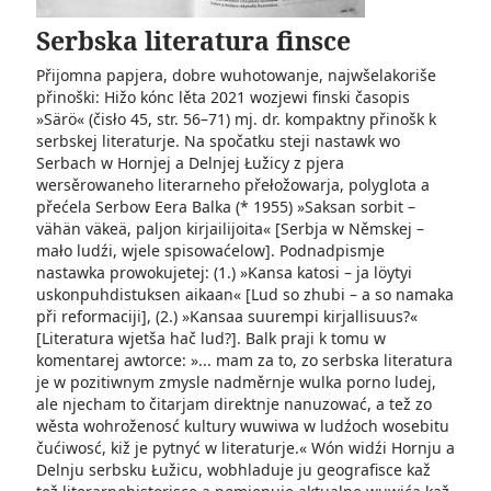
Serbska literatura finsce
Přijomna papjera, dobre wuhotowanje, najwšelakoriše
přinoški: Hižo kónc lěta 2021 wozjewi finski časopis
»Särö« (čisło 45, str. 56–71) mj. dr. kompaktny přinošk k
serbskej literaturje. Na spočatku steji nastawk wo
Serbach w Hornjej a Delnjej Łužicy z pjera
wersěrowaneho literarneho přełožowarja, polyglota a
přećela Serbow Eera Balka (* 1955) »Saksan sorbit –
vähän väkeä, paljon kirjailijoita« [Serbja w Němskej –
mało ludźi, wjele spisowaćelow]. Podnadpismje
nastawka prowokujetej: (1.) »Kansa katosi – ja löytyi
uskonpuhdistuksen ­aikaan« [Lud so zhubi – a so namaka
při reformaciji], (2.) »Kansaa suurempi kirjallisuus?«
[Literatura wjetša hač lud?]. Balk praji k tomu w
komentarej awtorce: »... mam za to, zo serbska literatura
je w pozitiwnym zmysle nadměrnje wulka porno ludej,
ale njecham to čitarjam direktnje nanuzować, a tež zo
wěsta wohroženosć kultury wuwiwa w ludźoch wosebitu
čućiwosć, kiž je pytnyć w literaturje.« Wón widźi Hornju a
Delnju serbsku Łužicu, wobhladuje ju geografisce kaž