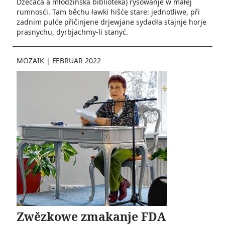
Dźěćaca a młodźinska biblioteka) rysowanje w małej
rumnosći. Tam běchu ławki hišće stare: jednotliwe, při
zadnim pulće přičinjene drjewjane sydadła stajnje horje
prasnychu, dyrbjachmy-li stanyć.
MOZAIK
|
FEBRUAR 2022
Zwězkowe zmakanje FDA