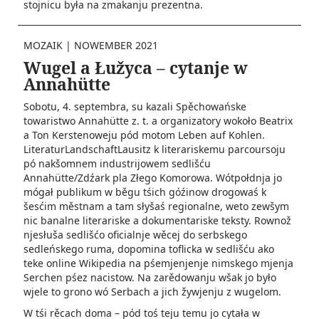
stojnicu była na zmakanju prezentna.
MOZAIK
|
NOWEMBER 2021
Wugel a Łužyca – cytanje w
Annahütte
Sobotu, 4. septembra, su kazali Spěchowańske
towaristwo Annahütte z. t. a organizatory wokoło Beatrix
a Ton Kerstenoweju pód motom Leben auf Kohlen.
LiteraturLandschaftLausitz k literariskemu parcoursoju
pó nakšomnem industrijowem sedlišću
Annahütte/Zdźark pla Złego Komorowa. Wótpołdnja jo
mógał publikum w běgu tśich góźinow drogowaś k
šesćim městnam a tam słyšaś regio­nal­ne, weto zewšym
nic banalne li­te­rariske a dokumentariske teksty. Rownož
njesłuša sedlišćo oficialnje wěcej do serbskego
sedleńskego ruma, dopomina toflicka w sedlišću ako
teke online Wikipedia na pśemjenjenje nimskego mjenja
Serchen pśez nacistow. Na zarědowanju wšak jo było
wjele to grono wó Serbach a jich žywjenju z wugelom.
W tśi rěcach doma – pód toś teju temu jo cytała w