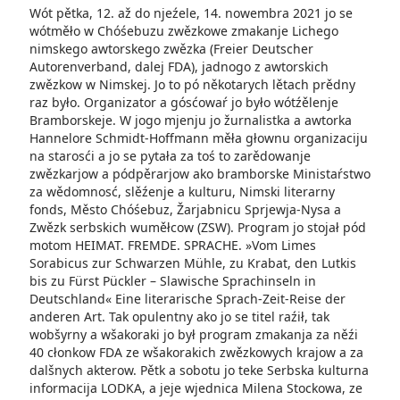
Wót pětka, 12. až do njeźele, 14. nowembra 2021 jo se
wótměło w Chóśebuzu zwězkowe zmakanje Lichego
nimskego awtorskego zwězka (Freier Deutscher
Autorenverband, dalej FDA), jadnogo z awtorskich
zwězkow w Nimskej. Jo to pó někotarych lětach prědny
raz było. Organizator a gósćowaŕ jo było wótźělenje
Bramborskeje. W jogo mjenju jo žurnalistka a awtorka
Hannelore Schmidt-Hoffmann měła głownu organizaciju
na starosći a jo se pytała za toś to zarědowanje
zwězkarjow a pódpěrarjow ako bramborske Ministaŕstwo
za wědomnosć, slěźenje a kulturu, Nimski literarny
fonds, Město Chóśebuz, Žarjabnicu Sprjewja-Nysa a
Zwězk serbskich wuměłcow (ZSW). Program jo stojał pód
motom HEIMAT. FREMDE. SPRACHE. »Vom Limes
Sorabicus zur Schwarzen Mühle, zu Krabat, den Lutkis
bis zu Fürst Pückler – Slawische Sprachinseln in
Deutschland« Eine literarische Sprach-Zeit-Reise der
anderen Art. Tak opulentny ako jo se titel raźił, tak
wobšyrny a wšakoraki jo był program zmakanja za něźi
40 cłonkow FDA ze wšakorakich zwězkowych krajow a za
dalšnych akterow. Pětk a sobotu jo teke Serbska kulturna
informacija LODKA, a jeje wjednica Milena Stockowa, ze