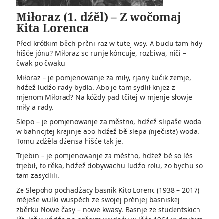
Miłoraz (1. dźěl) – Z wočomaj
Kita Lorenca
Před krótkim běch prěni raz w tutej wsy. A budu tam hdy
hišće jónu? Miłoraz so runje kóncuje, rozbiwa, niči –
čwak po čwaku.
Miłoraz – je pomjenowanje za miły, rjany kućik zemje,
hdźež ludźo rady bydla. Abo je tam sydlił knjez z
mjenom Miłorad? Na kóždy pad tčitej w mjenje słowje
miły a rady.
Slepo – je pomjenowanje za městno, hdźež slipaše woda
w bahnojtej krajinje abo hdźež bě slepa (nječista) woda.
Tomu zdźěla dźensa hišće tak je.
Trjebin – je pomjenowanje za městno, hdźež bě so lěs
trjebił, to rěka, hdźež dobywachu ludźo rolu, zo bychu so
tam zasydlili.
Ze Slepoho pochadźacy basnik Kito Lorenc (1938 – 2017)
měješe wulki wuspěch ze swojej prěnjej basniskej
zběrku Nowe časy – nowe kwasy. Basnje ze studentskich