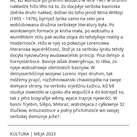
lět, kiž wuńdźe po prěnim wudaću w lěće 1961 w druhim
nakładźe hižo lěto na to. Zo docpěje serbska basniska
zběrka druhi nakład, dožiwi do toho jenož Mina Witkojc
(1893 – 1976), byrnjež lyrika samo na sebi jara
woblubowana družina serbskeje literatury była. Po
wonkownym formaće je kniha mała, po wobsahu a
wuměłskim stilu pak wulka stopa do tehdyšeje reality a
modernosće. Hižo w njej so pokazuje Lorencowa
literariska wjacerěčnosć, štož je za serbsku lyriku tehdy
docyła njezwučeny wudawaćelski princip. Pisa delnjo- a
hornjoserbsce. Basnje wšak diwergěruja, to rěka, zo
njeje wobsahowje identiskich basnjow. W
delnjoserbšćinje wozjewi Lorenc mjez druhim, tak
móžemy prajić, rozžohnowanski chwalospěw na swoje
domjace strony, na serbsku srjedźnu Łužicu, kiž bě
studija slawistiki w Lipsku dla wopušćił a do kotrejež so,
tak z jeho biografije wěmy, wjace trajnje njewróći. W
basni Trjebin, Slěpo, Miłoraz, wobstejaca z cyłkownje 32
štučkow, entuziastisce a połny přichilnosće wo swojej
serbskej domiznje piše1:
KULTURA
|
MEJA 2023