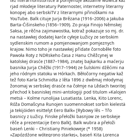
tež literarnohistorisce a pomjenuje aktualne wuwića kaž
rjad młodeje literatury Paternoster, internetny literarny
konopej abo serbskiTV z literarnymi přinoškami na
YouTube. Balk cituje Jurja Brězana (1916–2006) a Jakuba
Barta-Ćišinskeho (1856–1909). Zo praja Finojo Němskej
Saksa, je rěčna zajimawostka, kotraž pokazuje so mj. dr.
na nastawkej dodatej karće cyłeje Łužicy ze serbskim
sydlenskim rumom a pomjenowanjom pomjeznych
krajow. Nimo toho je nastawkej přidate čornoběłe foto
Pawoła Roty z NDRskeho časa z Hanu Chěžcynej w
katolskej drasće (1887–1984), znatej bajkarku a maćerju
basnika Jurja Chěžki (1917–1944) ze šulskimi dźěćimi na
jeho ródnym statoku w Hórkach. Běłočorny negatiw kaž
tež foto Karla Schmidta z lěta 1896 z dwěmaj młodymaj
žonomaj w serbskej drasće na čołmje na Lědach tworitej
přechod k basniskej mini-antolo­giji pod titulom »Kalojen
metsä – Kolme runolijaa Lusatiasta. Lenka, Kito Lorenc,
Róža Domašcyna Runojen suomennokset sorbin kielestä
ja tekijöiden esittelyt Eero Balk« [Rybowy lěs – Třo
basnicy z Łužicy. Finske přełožki basnjow ze serbskeje
rěče a prezentacije Eero Balk]. Balk wubra a přełoži
baseń Lenki – Christiany Piniekoweje (* 1958)
»Zapózdźone wótegrono starkej«, baseń Kita Lorenca