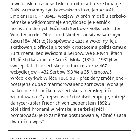
rewoluciskim času serbske narodne a burske hibanje.
Dalši wuznamny syn Łazowskich stron, Jan Arnošt
Smoler (1816 – 1884)3, wozjewi w prěnim dźělu serbsko-
němskeje wědomostneje encyklopedije Pjesnički
hornych a deĺnych Łužiskich Serbow / Volkslieder der
Wenden in der Ober- und Nieder-Lausitz w samsnym
času (1841/43) tójšto spěwow z Łaza a wokoliny. Jeju
skutkowanje přinošuje tehdy k rosćacemu politiskemu a
kulturnemu sebjewědomju Serbow. We 80-tych lětach
19. lětstotka zapisuje Arnošt Muka (1854 – 1932)4 w
swojej statistice serbskeje ludnosće za Łaz 467
wobydlerjow – 432 Serbow (93 %) a 35 Němcow.5
Wróćo k cyrkwi: W lěće 1886 bu – přez dary zmóžnjene –
postajena dupa z marmorowaneho zornowca. Wona je
na kromje z hrónčkom w serbskej a němskej rěči
wuhotowana. Cyrkej wobsedźi tež dwě emporje, kotrejž
da ryćerkubler Friedrich von Loebenstein 1892 z
bibliskimi hronami w němskej a serbskej rěči
pomolować.6 Je to zaměrne postupowanje, sčinić z Łaza
dwurěčnu wjes?