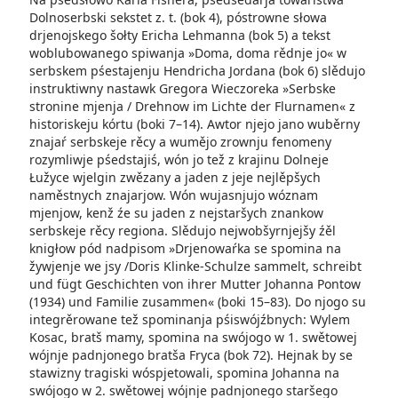
Dolnoserbski sekstet z. t. (bok 4), póstrowne słowa
drjenojskego šołty Ericha Lehmanna (bok 5) a tekst
woblubowanego spiwanja »Doma, doma rědnje jo« w
serbskem pśe­stajenju Hendricha Jordana (bok 6) slědujo
instruktiwny nastawk Gregora Wieczoreka »Serbske
stronine mjenja / Drehnow im Lichte der Flurnamen« z
historiskeju kórtu (boki 7–14). Awtor njejo jano wuběrny
znajaŕ serbskeje rěcy a wumějo zrownju fenomeny
rozymliwje pśedstajiś, wón jo tež z krajinu Dolneje
Łužyce wjelgin zwězany a jaden z jeje nejlěpšych
naměstnych znajarjow. Wón wujasnjujo wóznam
mjenjow, kenž źe su jaden z nejstaršych znankow
serbskeje rěcy regiona. Slědujo nejwobšyrnjejšy źěl
knigłow pód nadpisom »Drjenowaŕka se spomina na
žywjenje we jsy /Doris Klinke-Schulze sammelt, schreibt
und fügt Geschichten von ihrer Mutter Johanna Pontow
(1934) und Familie zusammen« (boki 15–83). Do njogo su
integrěrowane tež spominanja pśiswójźbnych: Wylem
Kosac, bratš mamy, spomina na swójogo w 1. swětowej
wójnje padnjonego bratša Fryca (bok 72). Hejnak by se
stawizny tragiski wó­spjetowali, spomina Johanna na
swójogo w 2. swětowej wójnje padnjonego staršego