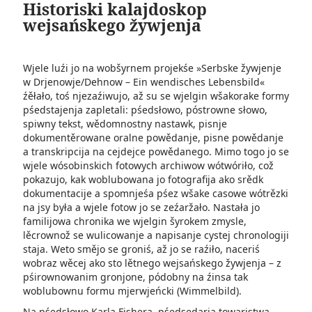
Historiski kalajdoskop
wejsańskego žywjenja
Wjele luźi jo na wobšyrnem projekśe »Serbske žywjenje
w Drjenowje/Dehnow – Ein wendisches Lebensbild«
źěłało, toś njezaźiwujo, až su se wjelgin wšakorake formy
pśedstajenja zapletali: pśedsłowo, póstrowne słowo,
spiwny tekst, wědomnostny nastawk, pisnje
dokumentěrowane oralne powědanje, pisne powědanje
a transkripcija na cejdejce powědanego. Mimo togo jo se
wjele wósobinskich fotowych archiwow wótwóriło, což
pokazujo, kak woblubowana jo fotografija ako srědk
dokumentacije a spomnjeśa pśez wšake casowe wótrězki
na jsy była a wjele fotow jo se zeźaržało. Nastała jo
familijowa chronika we wjelgin šyrokem zmysle,
lěcrownož se wulicowanje a napisanje cystej chronologiji
staja. Weto smějo se groniś, až jo se raźiło, naceriś
wobraz wěcej ako sto lětnego wejsańskego žywjenja – z
pśirownowanim gronjone, pódobny na źinsa tak
woblubownu formu mjerwjeńcki (Wimmelbild).
Na pśedsłowo Karla Fishera, pśedsedarja towaristwa