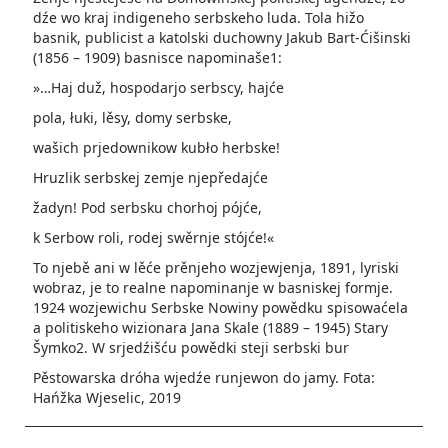
dźe wo kraj indigeneho serbskeho luda. Tola hižo
basnik, publicist a katolski duchowny Jakub Bart-Ćišinski
(1856 – 1909) basnisce napominaše1:
»…Haj duž, hospodarjo serbscy, hajće
pola, łuki, lěsy, domy serbske,
wašich prjedownikow kubło herbske!
Hruzlik serbskej zemje njepředajće
žadyn! Pod serbsku chorhoj pójće,
k Serbow roli, rodej swěrnje stójće!«
To njebě ani w lěće prěnjeho wozjewjenja, 1891, lyriski
wobraz, je to realne napominanje w basniskej formje.
1924 wozjewichu Serbske Nowiny powědku spisowaćela
a politiskeho wizionara Jana Skale (1889 – 1945) Stary
Šymko2. W srjedźišću powědki steji serbski bur
Pěstowarska dróha wjedźe runjewon do jamy. Fota:
Hańžka Wjeselic, 2019