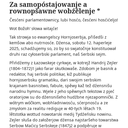
Za samopóstajowanje a
rownopšawne wobźělenje *
Česćeni parlamentownicy, lubi hosćo, česćeni hosćićeljo!
Wot Božoh’ słowa witajće!
Tak strowja so ewangelscy Hornjoserbja, přišedši z
kemšow abo nutrnosće. Dźensa, sobotu 12. haperleje
2025, schadźujemy so, zo by so swjatočnje konstituował
druhi raz cyłoserbski parlament, naš Serbski sejm.
Přińdźemy z Łazowskeje cyrkwje, w kotrejž Handrij Zejler
(1804–1872)1 jako farar skutkowaše. Zdobom je basnik a
redaktor, haj serbski politikar, kiž publikuje
hornjoserbsku gramatiku, dari swojim serbskim
krajanam basnistwo, fabule, spěwy kaž tež dźensnišu
narodnu hymnu. Wjele z jeho spěwnych tekstow z pjeć
oratorijow su do dźensnišeho hudźbne njezapomnički. Z
wótrym wóčkom, wobhladniwosću, sćerpnosću a ze
zmysłom za realitu rediguje w 40-tych lětach 19.
lětstotka wottud nowotarski medij Tydźeńsku nowinu.
Zejler słuša do załožerjow dźensa najstaršeho towarstwa
Serbow Maćicy Serbskeje (1847)2 a podpěruje w