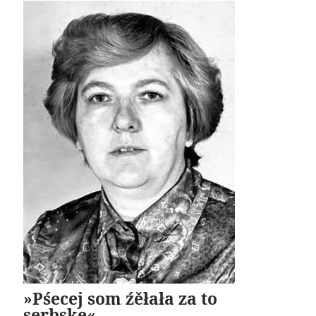
»Pśecej som źěłała za to
serbske«