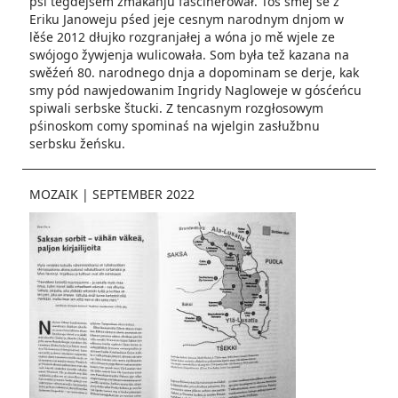
pśi tegdejšem zmakanju fasciněrował. Toś smej se z
Eriku Janoweju pśed jeje cesnym narodnym dnjom w
lěśe 2012 dłujko rozgranjałej a wóna jo mě wjele ze
swójogo žywjenja wulicowała. Som była tež kazana na
swěźeń 80. narodnego dnja a dopominam se derje, kak
smy pód nawjedowanim Ingridy Nagloweje w gósćeńcu
spiwali serbske štucki. Z tencasnym rozgłosowym
pśinoskom comy spominaś na wjelgin zasłužbnu
serbsku žeńsku.
MOZAIK
|
SEPTEMBER 2022