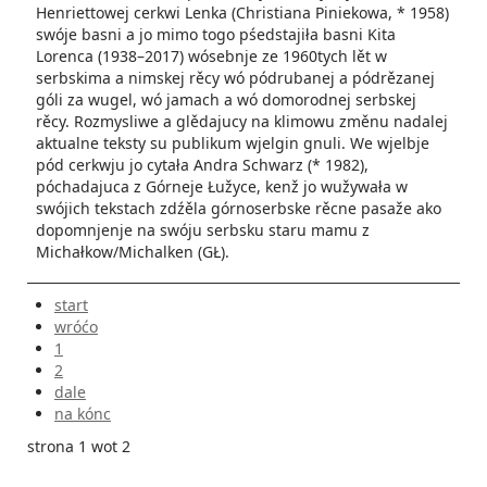
Henriettowej cerkwi Lenka (Christiana Piniekowa, * 1958)
swóje basni a jo mimo togo pśedstajiła basni Kita
Lorenca (1938–2017) wó­sebnje ze 1960tych lět w
serbskima a nimskej rěcy wó pódrubanej a pódrězanej
góli za wugel, wó jamach a wó domorodnej serbskej
rěcy. Rozmysliwe a glědajucy na klimowu změnu nadalej
aktualne teksty su publikum wjelgin gnuli. We wjelbje
pód cerkwju jo cytała Andra Schwarz (* 1982),
póchadajuca z Górneje Łužyce, kenž jo wužywała w
swójich tekstach zdźěla górnoserbske rěcne pasaže ako
dopomnjenje na swóju serbsku staru mamu z
Michałkow/Michalken (GŁ).
start
wróćo
1
2
dale
na kónc
strona 1 wot 2