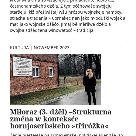
čestnohamtskeho dźěła. Z tym sćěhowaše swojeju
staršeju, kiž přežiwištaj wšu hrózbu wójnskeje namocy,
stracha a tradanja – Čornakec nan jako młoduški wojak a
mać jako wójnske dźěćo. Jimaj bě měrliwe dźěło a
swójba zdźědźena winowatosć – tradicija.
KULTURA
|
NOWEMBER 2023
Miłoraz (3. dźěl) –Strukturna
změna w konteksće
hornjoserbskeho »třiróžka«
Ženje njesteješe na Domowinskej politiskej agendźe, zo