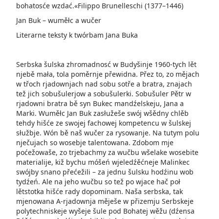
bohatosće wzdać.«Filippo Brunelleschi (1377–1446)
Jan Buk – wuměłc a wučer
Literarne teksty k twórbam Jana Buka
Serbska šulska zhromadnosć w Budyšinje 1960-tych lět
njebě mała, tola poměrnje přewidna. Přez to, zo mějach
w třoch rjadownjach nad sobu sotře a bratra, znajach
tež jich sobušulerjow a sobušulerki. Sobušuler Pětr w
rjadowni bratra bě syn Bukec mandźelskeju, Jana a
Marki. Wuměłc Jan Buk zasłužeše swój wšědny chlěb
tehdy hišće ze swojej fachowej kompetencu w šulskej
słužbje. Wón bě naš wučer za rysowanje. Na tutym polu
nječujach so wosebje talentowana. Zdobom mje
poćežowaše, zo trjebachmy za wučbu wšelake wosebite
materialije, kiž bychu móšeń wjeledźěćneje Malinkec
swójby snano přećežili – za jednu šulsku hodźinu wob
tydźeń. Ale na jeho wučbu so tež po wjace hač poł
lětstotka hišće rady dopominam. Naša serbska, tak
mjenowana A-rjadownja měješe w přizemju Serbskeje
polytechniskeje wyšeje šule pod Bohatej wěžu (dźensa