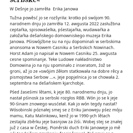
W Dešnje jo zamrěła Erika Janowa
Tužna powěsć jo se rozšyriła: krotko pó swójom 90.
narodnem dnju jo zamrěła 12. awgusta 2022 zasłužbna
ceptaŕka, spisowaśelka, pśestajaŕka, wudawaŕka a
załožaŕka dešańskego domowniskego muzeja Erika
Janowa. Pśiswójźbne su na nju dopominali w serbskima
anonsoma w Nowem Casniku a Serbskich Nowinach.
Horst Adam jo napisał w Nowem Casniku 25. awgusta
cesne spominanje. Teke Ludowe nakładnistwo
Domowina jo na nju spominało z inseratom, źož se
groni, až jo ze »swójim źěłom statkowała na dobre rěcy a
pismojstwa Serbow ...«. Jeje popjelnica jo se chowała 2.
septembra na dešańskem kjarchobje.
Pśed źaseśimi lětami, k jeje 80. narodnemu dnju, jo
nastał pśinosk za serbski rozgłos RBB. Wón jo se k jeje
90-śinam znowego wusćełał. Kak jo wón tegdy nastał?
Wósobinski póznałej smej se z Eriku Janoweju pśez móju
mamu, Katu Malinkowu, kenž jo w 1990-ych lětach
zestajiła zběrku jeje basnjow za źiśi. Wobej stej se znałej
juž z casa w Českej. Pioněrski duch Eriki Janoweje jo mě