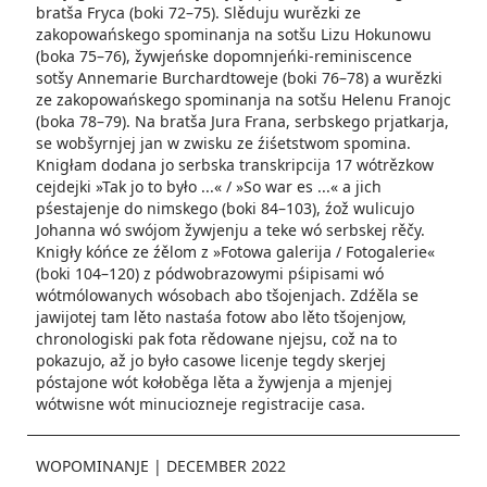
bratša Fryca (boki 72–75). Slěduju wurězki ze
zakopowańskego spominanja na sotšu Lizu Hokunowu
(boka 75–76), žywjeńske dopomnjeńki-reminiscence
sotšy Annemarie Burchardtoweje (boki 76–78) a wurězki
ze zakopowańskego spominanja na sotšu Helenu Franojc
(boka 78–79). Na bratša Jura Frana, serbskego prjatkarja,
se wobšyrnjej jan w zwisku ze źiśetstwom spomina.
Knigłam dodana jo serbska transkripcija 17 wótrězkow
cejdejki »Tak jo to było ...« / »So war es ...« a jich
pśestajenje do nimskego (boki 84–103), źož wulicujo
Johanna wó swójom žywjenju a teke wó serbskej rěčy.
Knigły kóńce ze źělom z »Fotowa galerija / Fotogalerie«
(boki 104–120) z pódwobrazowymi pśipisami wó
wótmólowanych wósobach abo tšojenjach. Zdźěla se
jawijotej tam lěto nastaśa fotow abo lěto tšojenjow,
chronologiski pak fota rědowane njejsu, což na to
pokazujo, až jo było casowe licenje tegdy skerjej
póstajone wót kołoběga lěta a žywjenja a mjenjej
wótwisne wót minuciozneje registracije casa.
WOPOMINANJE
|
DECEMBER 2022