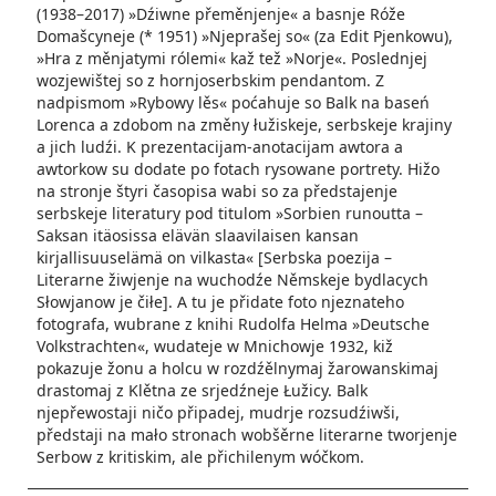
(1938–2017) »Dźiwne přeměnjenje« a basnje Róže
Domaš­cyneje (* 1951) »Njeprašej so« (za Edit Pjenkowu),
»Hra z měnjatymi rólemi« kaž tež »Norje«. Poslednjej
wozjewištej so z hornjoserbskim pendantom. Z
nadpismom »Rybowy lěs« poćahuje so Balk na baseń
Lorenca a zdobom na změny łužiskeje, serbskeje krajiny
a jich ludźi. K prezentacijam-anotacijam awtora a
awtorkow su dodate po fotach rysowane portrety. Hižo
na stronje štyri časopisa wabi so za předstajenje
serbskeje literatury pod titulom »Sorbien runoutta –
Saksan itäosissa elävän slaavilaisen kansan
kirjallisuuselämä on vilkasta« [Serbska poezija –
Literarne žiwjenje na wuchodźe Němskeje bydlacych
Słowjanow je čiłe]. A tu je přidate foto njeznateho
fotografa, wubrane z knihi Rudolfa Helma »Deutsche
Volkstrachten«, wudateje w Mnichowje 1932, kiž
pokazuje žonu a holcu w rozdźělnymaj žarowanskimaj
drastomaj z Klětna ze srjedźneje Łužicy. Balk
njepřewostaji ničo připadej, mudrje rozsudźiwši,
předstaji na mało stronach wobšěrne literarne tworjenje
Serbow z kritiskim, ale přichilenym wóč­kom.