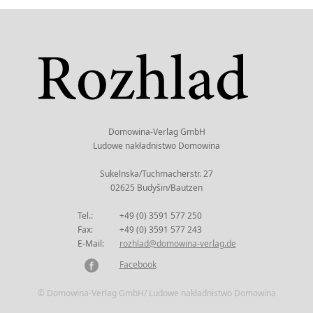
Domowina-Verlag GmbH
Ludowe nakładnistwo Domowina
Sukelnska/Tuchmacherstr. 27
02625 Budyšin/Bautzen
Tel.:
+49 (0) 3591 577 250
Fax:
+49 (0) 3591 577 243
E-Mail:
rozhlad@domowina-verlag.de
Facebook
© Domowina-Verlag GmbH/ Ludowe nakładnistwo Domowina