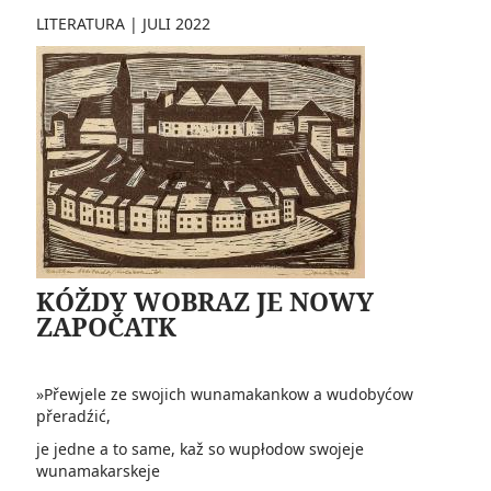
LITERATURA
|
JULI 2022
KÓŽDY WOBRAZ JE NOWY
ZAPOČATK
»Přewjele ze swojich wunamakankow a wudobyćow
přeradźić,
je jedne a to same, kaž so wupłodow swojeje
wunamakarskeje