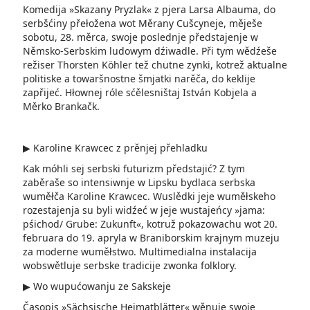
Komedija »Skazany Pryzlak« z pjera Larsa Albauma, do
serbšćiny přełožena wot Měrany Cušcyneje, měješe
sobotu, 28. měrca, swoje poslednje předstajenje w
Němsko-Serbskim ludowym dźiwadle. Při tym wědźeše
režiser Thorsten Köhler tež chutne zynki, kotrež aktualne
politiske a towaršnostne šmjatki narěča, do keklije
zapřijeć. Hłownej róle sćělesništaj István Kobjela a
Měrko Brankačk.
▶ Karoline Krawcec z prěnjej přehladku
Kak móhli sej serbski futurizm předstajić? Z tym
zaběraše so intensiwnje w Lipsku bydlaca serbska
wuměłča Karoline Krawcec. Wuslědki jeje wuměłskeho
rozestajenja su byli widźeć w jeje wustajeńcy »jama:
pśichod/ Grube: Zukunft«, kotruž pokazowachu wot 20.
februara do 19. apryla w Braniborskim krajnym muzeju
za moderne wuměłstwo. Multimedialna instalacija
wobswětluje serbske tradicije zwonka folklory.
▶ Wo wupućowanju ze Sakskeje
Časopis »Sächsische Heimatblätter« wěnuje swoje