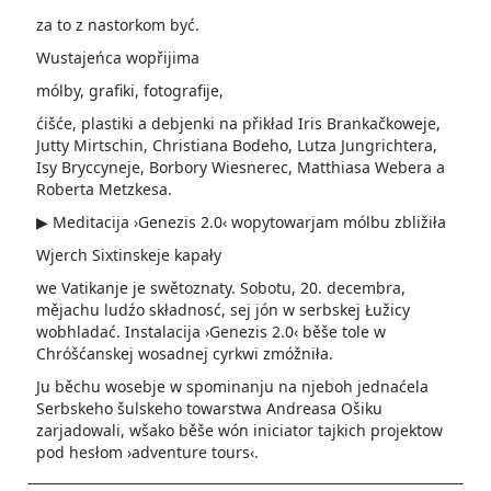
za to z nastorkom być.
Wustajeńca wopřijima­
mólby, grafiki, fotografije­,
ćišće, plastiki a debjenki na přikład Iris Brankačkoweje,
Jutty Mirtschin, Christiana Bodeho, Lutza Jungrichtera,
Isy Bryccyneje­, Borbory Wiesnerec, Matthiasa Webera a
Roberta Metzkesa.
▶ Meditacija ›Genezis 2.0‹ wopytowarjam mólbu zbližiła
Wjerch Sixtinskeje kapały
we Vatikanje je swětoznaty. Sobotu, 20. decembra,
mějachu ludźo składnosć, sej jón w serbskej Łužicy
wobhladać. Instalacija ›Genezis 2.0‹ běše tole w
Chróšćanskej wosadnej cyrkwi zmóžniła.
Ju běchu wosebje w spominanju na njeboh jednaćela
Serbskeho šulskeho towarstwa Andreasa­ Ošiku
zarjadowali, wšako běše wón iniciator tajkich projektow
pod hesłom ›adventure tours‹.