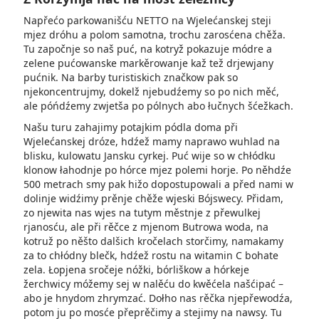
Napřećo parkowanišću NETTO na Wjelećanskej steji
mjez dróhu a polom samotna, trochu zarosćena chěža.
Tu započnje so naš puć, na kotryž pokazuje módre a
zelene pućowanske markěrowanje kaž tež drjewjany
pućnik. Na barby turistiskich značkow pak so
njekoncentrujmy, dokelž njebudźemy so po nich měć,
ale póńdźemy zwjetša po pólnych abo łučnych šćežkach.
Našu turu zahajimy potajkim pódla doma při
Wjelećanskej dróze, hdźež mamy naprawo wuhlad na
blisku, kulowatu Jansku cyrkej. Puć wije so w chłódku
klonow łahodnje po hórce mjez polemi horje. Po něhdźe
500 metrach smy pak hižo dopostupowali a před nami w
dolinje widźimy prěnje chěže wjeski Bójswecy. Přidam,
zo njewita nas wjes na tutym městnje z přewulkej
rjanosću, ale při rěčce z mjenom Butrowa woda, na
kotruž po něšto dalšich kročelach storčimy, namakamy
za to chłódny blečk, hdźež rostu na witamin C bohate
zela. Łopjena sročeje nóžki, bórliškow a hórkeje
žerchwicy móžemy sej w nalěću do kwěćela našćipać –
abo je hnydom zhrymzać. Dołho nas rěčka njepřewodźa,
potom ju po mosće přeprěčimy a stejimy na nawsy. Tu