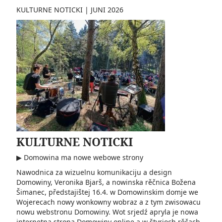
KULTURNE NOTICKI
|
JUNI 2026
KULTURNE NOTICKI
▶ Domowina ma nowe webowe strony
Nawodnica za wizuelnu komunikaciju a design
Domowiny, Veronika Bjarš, a nowinska rěčnica Božena
Šimanec, předstajištej 16.4. w Domowinskim domje we
Wojerecach nowy wonkowny wobraz a z tym zwisowacu
nowu webstronu Domowiny. Wot srjedź apryla je nowa
internetna strona Domowiny online a w štyrjoch rěčach