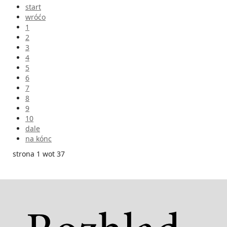
start
wróćo
1
2
3
4
5
6
7
8
9
10
dale
na kónc
strona 1 wot 37