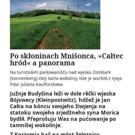
Po skłoninach Mnišonca, »Całtec
hród« a panorama
Na turistiskim parkowanišću nad wjesku Zombark
(Sonnenberg) steji karta wokoliny, tole je wurězk z njeje.
Fota: Juliana Kaulfürstowa
Južnje Budyšina leži w dole rěčki wjeska
Bójswecy (Kleinpostwitz), hdźež je Jan
Całta na kóncu swojeho žiwjenja na
statoku swojeho srjedźneho syna Morica
bydlił. Přeprošuju Was na pućowanje po
tamnišej wokolinje.
Z Korzymja hač na móst železnicy