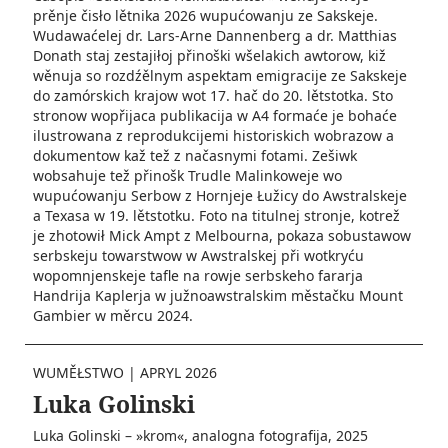
prěnje čisło lětnika 2026 wupućowanju ze Sakskeje.
Wudawaćelej dr. Lars-Arne Dannenberg a dr. Matthias
Donath staj zestajiłoj přinoški wšelakich awtorow, kiž
wěnuja so rozdźělnym aspektam emigracije ze Sakskeje
do zamórskich krajow wot 17. hač do 20. lětstotka. Sto
stronow wopřijaca publikacija w A4 formaće je bohaće
ilustrowana z reprodukcijemi historiskich wobrazow a
dokumentow kaž tež z načasnymi fotami. Zešiwk
wobsahuje tež přinošk Trudle Malinkoweje wo
wupućowanju Serbow z Hornjeje Łužicy do Awstralskeje
a Texasa w 19. lětstotku. Foto na titulnej stronje, kotrež
je zhotowił Mick Ampt z Melbourna, pokaza sobustawow
serbskeju towarstwow w Awstralskej při wotkryću
wopomnjenskeje tafle na rowje serbskeho fararja
Handrija Kaplerja w južnoawstralskim městačku Mount
Gambier w měrcu 2024.
WUMĚŁSTWO
|
APRYL 2026
Luka Golinski
Luka Golinski – »krom«, analogna fotografija, 2025