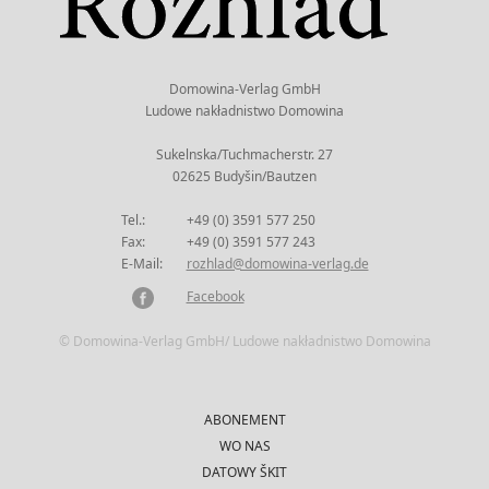
Domowina-Verlag GmbH
Ludowe nakładnistwo Domowina
Sukelnska/Tuchmacherstr. 27
02625 Budyšin/Bautzen
Tel.:
+49 (0) 3591 577 250
Fax:
+49 (0) 3591 577 243
E-Mail:
rozhlad@domowina-verlag.de
Facebook
© Domowina-Verlag GmbH/ Ludowe nakładnistwo Domowina
ABONEMENT
WO NAS
DATOWY ŠKIT