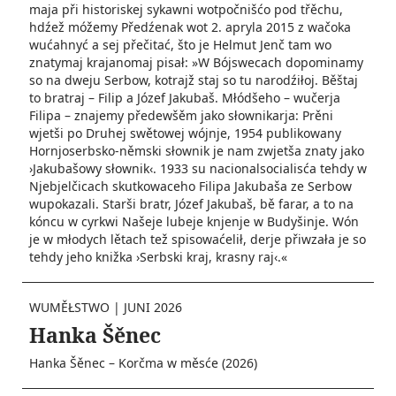
maja při historiskej sykawni wotpočnišćo pod třěchu,
hdźež móžemy Předźenak wot 2. apryla 2015 z wačoka
wućahnyć a sej přečitać, što je Helmut Jenč tam wo
znatymaj krajanomaj pisał: »W Bójswecach dopominamy
so na dweju Serbow, kotrajž staj so tu narodźiłoj. Běštaj
to bratraj – Filip a Józef Jakubaš. Młódšeho – wučerja
Filipa – znajemy předewšěm jako słownikarja: Prěni
wjetši po Druhej swětowej wójnje, 1954 publikowany
Hornjoserbsko-němski słownik je nam zwjetša znaty jako
›Jakubašowy słownik‹. 1933 su nacionalsocialisća tehdy w
Njebjelčicach skutkowaceho Filipa Jakubaša ze Serbow
wupokazali. Starši bratr, Józef Jakubaš, bě farar, a to na
kóncu w cyrkwi Našeje lubeje knjenje w Budyšinje. Wón
je w młodych lětach tež spisowaćelił, derje přiwzała je so
tehdy jeho knižka ›Serbski kraj, krasny raj‹.«
WUMĚŁSTWO
|
JUNI 2026
Hanka Šěnec
Hanka Šěnec – Korčma w měsće (2026)