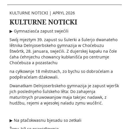
KULTURNE NOTICKI
|
APRYL 2026
KULTURNE NOTICKI
▶ Gymnaziasća zapust swjećili
Swój mjeztym 39. zapust su šulerki a šulerjo dwanateho
lětnika Delnjoserbskeho gymnazija w Choćebuzu
štwórtk, 28. januara, swjećili. Z dujerskej kapału na čole
ćaha ćehnjechu chowancy kubłanišća po centrumje
Choćebuza a pozastachu
na cyłkownje 18 městnach, zo bychu so dobroćelam a
podpěraćelam dźakowali.
Dwanatkam Delnjoserbskeho gymnazija je zapust wjeršk
jich poslednjeho šulskeho lěta­: Do zahajenja
maturitnych pruwowanjow maja takrjec nadawk, z
hudźbu, rejemi a wjesołej naladu zymu­ wućěrić.­
▶ Na ptačokwasnu bjesadu so zetkali
Žony, kiž so prawidłownje