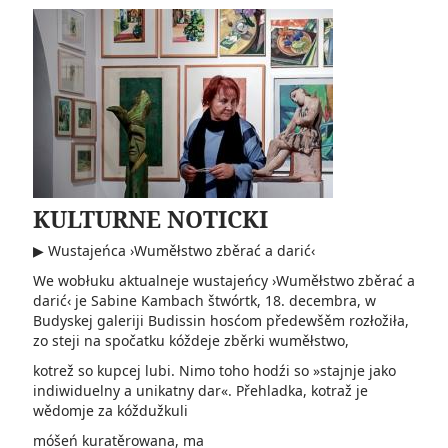
KULTURNE NOTICKI
▶ Wustajeńca ›Wuměłstwo zběrać a darić‹
We wobłuku aktualneje wustajeńcy ›Wuměłstwo zběrać a
darić‹ je Sabine Kambach štwórtk, 18. decembra, w
Budyskej galeriji Budissin hosćom předewšěm rozłožiła,
zo steji na spočatku kóždeje zběrki wuměłstwo,
kotrež so kupcej lubi. Nimo toho hodźi so »stajnje jako
indiwiduelny a unikatny dar«. Přehladka, kotraž je
wědomje za kóždužkuli
móšeń kuratěrowana, ma