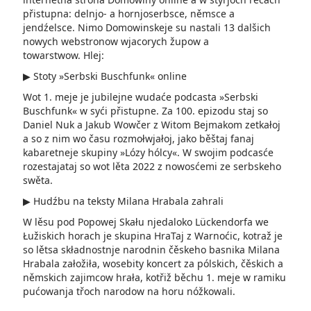
přistupna: delnjo- a hornjoserbsce, němsce a
jendźelsce. Nimo Domowinskeje su nastali 13 dalšich
nowych webstronow wjacorych župow a
towarstwow. Hlej:
▶ Stoty »Serbski Buschfunk« online
Wot 1. meje je jubilejne wudaće podcasta »Serbski
Buschfunk« w syći přistupne. Za 100. epizodu staj so
Daniel Nuk a Jakub Wowčer z Witom Bejmakom zetkałoj
a so z nim wo času rozmołwjałoj, jako běštaj fanaj
kabaretneje skupiny »Lózy hólcy«. W swojim podcasće
rozestajataj so wot lěta 2022 z nowosćemi ze serbskeho
swěta.
▶ Hudźbu na teksty Milana Hrabala zahrali
W lěsu pod Popowej Skału njedaloko Lückendorfa we
Łužiskich horach je skupina HraTaj z Warnoćic, kotraž je
so lětsa składnostnje narodnin čěskeho basnika Milana
Hrabala załožiła, wosebity koncert za pólskich, čěskich a
němskich zajimcow hrała, kotřiž běchu 1. meje w ramiku
pućowanja třoch narodow na horu nóžkowali.