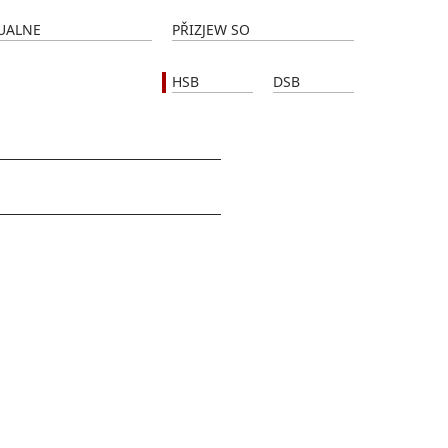
UALNE
PŘIZJEW SO
HSB
DSB