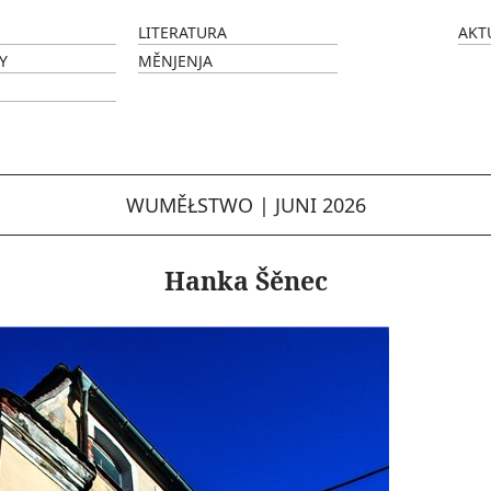
LITERATURA
AKT
Y
MĚNJENJA
WUMĚŁSTWO
|
JUNI 2026
Hanka Šěnec