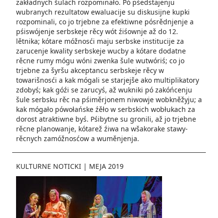
zakładnych šulach rozpominało. Pó pśed­stajenju
wubranych rezultatow ewaluacije su diskusijne kupki
rozpominali, co jo trjebne za efektiwne pósrědnjenje a
pśiswójenje serbskeje rěcy wót źiśownje až do 12.
lětnika; kótare móžnosći maju serbske institucije za
zarucenje kwality serbskeje wucby a kótare dodatne
rěcne rumy mógu wóni zwenka šule wu­twóriś; co jo
trjebne za šyršu akceptancu serbskeje rěcy w
towarišnosći a kak mógali se starjejše ako multiplikatory
zdobyś; kak góźi se zarucyś, až wukniki pó zakóńcenju
šule serbsku rěc na pśiměrjonem niwowje wob­kněžyju; a
kak mógało pówo­łań­ske źěło­ w serbskich wobłukach za
dorost atraktiwne byś. Pśibytne su gronili, až jo trjebne
rěcne planowanje, kóta­rež źiwa­ na wšakorake stawy­
rěcnych­ zamóžnosćow a wuměnjenja.
KULTURNE NOTICKI
|
MEJA 2019