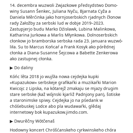
14. decembra wuzwoli Zwjazkowe předsydstwo Domo­
winy Susann­ Šenkec, Juliana Nyču, Bjarnata Cyža a
Daniela Měrćin­ka jako hornjo­serbskich rjadnych čłonow
rady Załožby za serbski lud w dobje 2019–2023.
Zastupjerjo budu Marko Dźi­sławk,­ Lu­bi­na Malinkowa,
Katharina Jurkowa a Marlis Młynkowa. Dolnoserbskich
cłonkow jo bram­borska serbska rada 23. januara wuzwó­
liła. Su to Mar­cus Końcaŕ a Frank Ko­syk­ ako pórědnej
cłonka a Diana-Susanne Šejco­wa a Babette Zenkerowa
ako zastup­nej cłonka.
▶ Do daliny
Kóńc lěta 2018 jo wujšła nowa­ cejdejka kupki
»Kupazukow« serbskeje grafikaŕki a muzikaŕki Marion
Kwicojc z Lipska, na kótarejž zma­kaju se mjazy drugim
stare serbske (kaž wójnski kjarliž Padnjo­ny pan), šotiske
a staronimske spiwy. Cejdejka jo na pśedank w
chóśebuskej Lodce abo pla wudawaŕki, glědaj
internetowy bok kupazu­kow.jimdo.com.
▶ Dwurěčny Wótčenaš
Hodowny koncert­ Chróšćanskeho cyrkwinskeho chóra