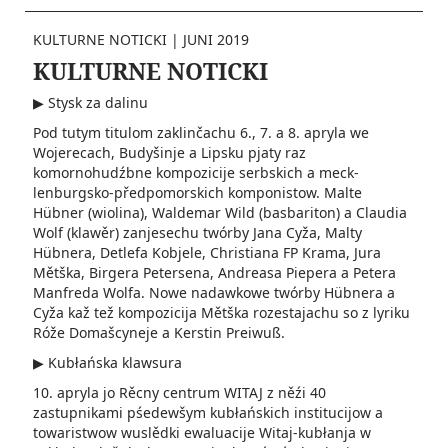
KULTURNE NOTICKI
|
JUNI 2019
KULTURNE NOTICKI
▶ Stysk za dalinu
Pod tutym titulom zaklinčachu 6., 7. a 8. apryla we
Wojerecach, Budyšinje a Lipsku pjaty raz
komornohudźbne kompozicije serbskich a meck­
lenburgsko-před­pomorskich komponistow. Malte
Hübner (wiolina), Waldemar Wild (basbariton) a Claudia
Wolf (klawěr) zanjesechu twórby Jana Cyža, Malty
Hübnera, Detlefa Kobjele, Christiana FP Krama, Jura
Mětška, Birgera Petersena, Andreasa Piepera a Petera
Manfreda Wolfa. Nowe nadaw­kowe twórby Hübnera a
Cyža kaž tež kompozicija Mětška rozestajachu so z lyriku
Róže Domašcyneje a Kerstin Preiwuß.
▶ Kubłańska klawsura
10. apryla jo Rěcny centrum WITAJ z něźi 40
zastupnikami pśedewšym kubłańskich institucijow a
towaristwow wuslědki ewaluacije Witaj-kubłanja w