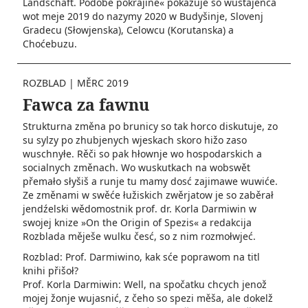
Landschaft. Podobe pokra­jine« pokazuje so wusta­jeńca
wot meje 2019 do nazymy 2020 w Budyšinje, Slovenj
Gradecu (Słowjenska), Celowcu (Korutanska) a
Choćebuzu.
ROZBLAD
|
MĚRC 2019
Fawca za fawnu
Strukturna změna po brunicy so tak horco diskutuje, zo
su sylzy po zhubjenych wjeskach skoro hižo zaso
wuschnyłe. Rěči so pak hłownje wo hospodarskich a
socialnych změnach. Wo wuskutkach na wobswět
přemało słyšiš a runje tu mamy dosć zajimawe wuwiće.
Ze změnami w swěće łužiskich zwěrjatow je so zaběrał
jendźelski wědomostnik prof. dr. Korla Darmiwin w
swojej knize »On the Origin of Spezis« a redakcija
Rozblada měješe wulku česć, so z nim rozmołwjeć.
Rozblad: Prof. Darmiwino, kak sće poprawom na titl
knihi­ přišoł?
Prof. Korla Darmiwin: Well, na spočatku chcych jenož
mojej žonje wujasnić, z čeho so spezi měša, ale dokelž