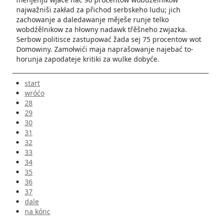
najwažniši zakład za přichod serbskeho ludu; jich
zachowanje a daledawanje měješe runje telko
wobdźělnikow za hłowny nadawk třěšneho zwjazka.
Serbow politisce zastupować žada sej 75 procentow wot
Domowiny. Zamołwići maja naprašowanje najebać to­
horunja zapo­dateje kritiki za wul­ke dobyće.
start
wróćo
28
29
30
31
32
33
34
35
36
37
dale
na kónc