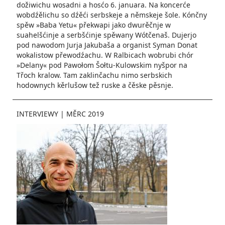
dožiwichu wosadni a hosćo 6. januara. Na koncerće
wobdźělichu so dźěći serbskeje a němskeje šole. Kónčny
spěw »Baba Yetu« překwapi jako dwurěčnje w
suahelšćinje a serbšćinje spěwany Wótčenaš. Dujerjo
pod nawodom Jurja Jakubaša a organist Syman­ Donat
wokalistow přewodźachu. W Ralbicach wobrubi chór
»Delany« pod Pawołom Šołtu­-Kulow­skim nyšpor na
Třoch­ kralow. Tam zaklinčachu nimo serbskich
hodownych kěrlušow tež ruske­ a čěske pěsnje.
INTERVIEWY
|
MĚRC 2019