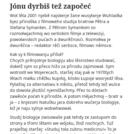
Jónu dyrbiš tež započeć
Wot lěta 2001 njebě najskerje žane wusyłanje Wu­hladka
bjez přinoška z filmoweho studija bratrow Pětra a
Stefana Symankec. Z Pětrom Symankom so
rozmołwjachmoj wo serbskim filmje a telewiziji,
powołanskich pućach a dwurěčnosći. Rozmołwa je
dwurěčna – redaktor rěči serbsce, filmowc němsce.
Kak sy k filmowanju přišoł?
Chcych prěnjotnje biologiju abo lěsnistwo studować,
dokelž sym so přeco hižo za přirodu zajimował. Sym
wotrostł we Wojerecach, staršej staj pak w 1970tych
lětach małku chěžku kupiłoj, blisko Łupoje wosrjedź lěsa.
Pytaštaj za alternatiwu k městu, přetož tehdy tež wulce
do dowola jězdźić njemóžachmy. Přez to dóstach
zawěsće poćah k přirodźe. A potom mějachmoj – bratr a
ja – z knjezom Natušku jara dobreho wučerja biologije,
kiž je naju sylnje wobwliwował.
Studij biologije zwisowaše pak tehdy ze zastupom do
strony a třomi lětami we wójsku, štož nochcych. Tuž
praještaj staršej: »Studuj tola zubnu medicinu!« To je