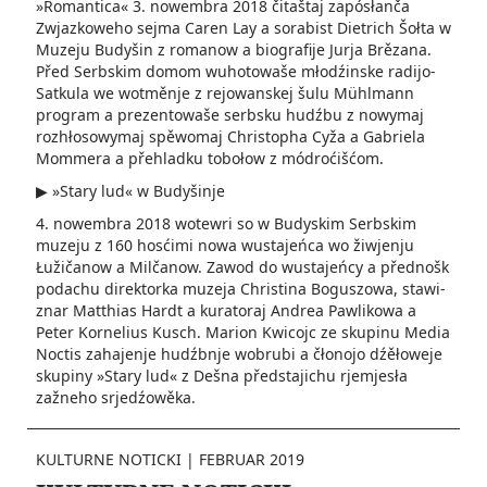
»Romantica« 3. nowembra 2018 čitaštaj zapó­słanča
Zwjazkoweho sej­ma­ Caren Lay a sorabist Dietrich Šołta w
Muzeju Budy­šin z romanow a biografije Jurja Brězana.
Před Serbskim domom wuhotowaše młodźinske radijo­
Satku­la we wotměnje z rejowanskej šulu Mühlmann
program a prezentowaše serbsku hudźbu z nowymaj
rozhłosowymaj spěwomaj Christopha Cyža a Gabriela
Mommera a přehladku tobołow z módroćišćom.
▶ »Stary lud« w Budyšinje
4. nowembra 2018 wotewri so w Budyskim Serbskim
muzeju z 160 hosćimi nowa wustajeńca wo žiwjenju
Łužičanow a Milčanow. Zawod do wustajeńcy a přednošk
podachu direktorka muzeja Christina Boguszowa, stawi­
znar Matthias Hardt a kuratoraj Andrea Pawlikowa a
Peter Kornelius Kusch. Mario­n Kwicojc ze skupinu Media
Noctis zahajenje hudźbnje wobrubi a čłonojo dźěłoweje
skupiny »Stary lud« z Dešna předstajichu rjemjesła
zažneho srjedźowěka.
KULTURNE NOTICKI
|
FEBRUAR 2019