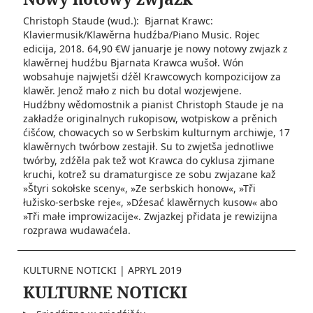
Christoph Staude (wud.): Bjarnat Krawc:
Klaviermusik/Klawěrna hudźba/Piano Music. Rojec
edicija, 2018. 64,90 €W januarje je nowy notowy zwjazk z
klawěrnej hudźbu Bjarnata Krawca wušoł. Wón
wobsahuje najwjetši dźěl Krawcowych kompozicijow za
klawěr. Jenož mało z nich bu dotal wozjewjene.
Hudźbny wědomostnik a pianist Christoph Staude je na
zakładźe originalnych rukopisow, wotpiskow a prěnich
ćišćow, chowacych so w Serbskim kulturnym archiwje, 17
klawěrnych twórbow zestajił. Su to zwjetša jednotliwe
twórby, zdźěla pak tež wot Krawca do cyklusa zjimane
kruchi, kotrež su dramaturgisce ze sobu zwjazane kaž
»Štyri sokołske sceny«, »Ze serbskich honow«, »Tři
łužisko-serbske reje«, »Dźesać klawěrnych kusow« abo
»Tři małe improwizacije«. Zwjazkej přidata je rewizijna
rozprawa wudawaćela.
KULTURNE NOTICKI
|
APRYL 2019
KULTURNE NOTICKI