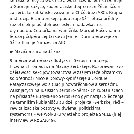
serbskeje rěcy za wuknice a wuknikow 6. lětnika Dolneje
a Górneje Łužyce, kooperaciske dogrono ze Źěłanišćom
za serbske kubłańske wuwijanje Chóśebuz (ABC). Krajna
institucija Bramborskeje pódpěrujo SŠT lětosa prědny
raz oficielnje pśi dolnoserbskich nadawkach za
olympiadu. Ceptaŕka na wuměńku Margot­ Hašcyna ma
lětosa pódpěru cep­taŕkowu Jenifer Dünnbieroweje za
SŠT a Emi­lije Nimcec za ABC.
▶ Maćična zhromadźizna
9. měrca wotmě so w Budyskim Serbskim muzeju
hłowna zhromadźizna Maćicy Serbskeje. Rozprawam wo
dźěławosći sekcijow towarstwa w zašłym lěće přizam­kny
so přednošk Nicole Dołowy-Rybińskeje a Cordule
Ratajczakoweje wo situaciji noworěčnikow a serbšćinu
wuknjacych na łužiskich serbsko-němskich kubłanišćach
na přikładźe Budyskeho Serbskeho gymnazija. Slědźenja
na tamnišim kubłanišću su dźěl projekta »Serbskej rěči –
rewitalizaciske pospyty w dwěmaj politiskimaj
systemomaj« we wobłuku wjetšeho projekta SMILE (hlej
interview w Rz 2/2019).