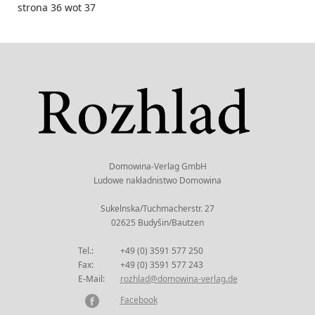
strona 36 wot 37
Domowina-Verlag GmbH
Ludowe nakładnistwo Domowina
Sukelnska/Tuchmacherstr. 27
02625 Budyšin/Bautzen
Tel.:
+49 (0) 3591 577 250
Fax:
+49 (0) 3591 577 243
E-Mail:
rozhlad@domowina-verlag.de
Facebook