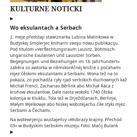
KULTURNE NOTICKI
▶
Wo eksulantach a Serbach
2. meje předstaji stawiznarka Lubina Malinkowa w
Budyskej Smolerjec kniharni swoju nowu publikaciju.
Pod titulom »Verflechtungsraum Lausitz. Böhmisch-
ungarische Exulanten und Lausitzer Sorben.
Begegnungen und Beziehungen im 18. Jahrhundert«
zaběra so awtorka w němskorěčnej knižce z poćahami
mjez čěskimi eksulantami a Serbami. Wona tež na to
pokaza, zo pochadźa cyły rjad serbskich duchownych kaž
Michał Frencl, Zacharias Běrlink abo Michał Raca z
kruhow eksulantow. Dale nasta wokoło 1740 čěska
kolonija w Klukšu. Tola tež w Drježdźanach, Berlinje,
Małym Wjelkowje abo Niskej wobstejachu ćiłe styki mjez
Serbami a Čechami.
Na wotewrjenju wustajeńcy »Wobrazy krajiny. Přechod
03« w Budyskim Serbskim muzeju Foto: Maćij Bulank
▶