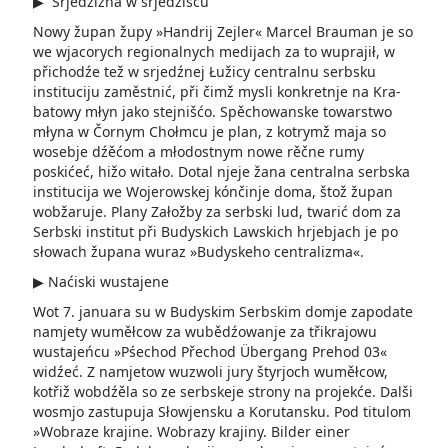
▶ Srjedźizna w srjedźišću
Nowy župan župy »Handrij Zejler« Marcel Brauman je so
we wjacorych regionalnych medijach za to­ wuprajił, w
přichodźe tež w srjedźnej Łužicy centralnu serbsku
instituciju zaměst­nić, při čimž mysli konkretnje na Kra­
ba­towy młyn jako stejni­šćo. Spěchowanske towarstwo
młyna w Čornym Chołmcu je plan­, z kotrymž maja so
wosebje dźěćom a młodostnym nowe rěčne rumy
poskićeć, hižo witało. Dotal njeje žana centralna serbska
institucija we Wojerowskej kón­či­nje doma, štož župan
wobžaruje. Plany Załožby za serb­ski lud, twarić dom za
Serbski insti­tut při Budyskich Lawskich hrjebjach je po
słowach župana wuraz »Budyskeho centralizma«.
▶ Naćiski wustajene
Wot 7. januara su w Budyskim Serbskim domje zapodate
namjety wuměłcow za wu­bědźowanje za třikrajowu
wustajeńcu »Pśechod Přechod Übergang Prehod 03«
widźeć. Z namjetow wuzwoli jury štyrjoch wuměłcow,
kotřiž wobdźěla so ze serbskeje strony na projekće. Dalši
wosmjo zastupuja Słowjensku a Korutansku. Pod titulom
»Wobraze krajine. Wobrazy krajiny. Bilder einer