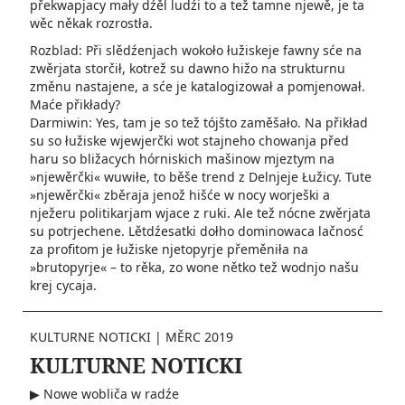
překwapjacy mały dźěl ludźi to a tež tamne njewě, je ta
wěc někak rozrostła.
Rozblad: Při slědźenjach woko­ło łužiskeje fawny sće na
zwěrjata storčił, kotrež su dawno hižo na strukturnu
změnu nastajene, a sće je katalo­gizował a pomjenował.
Maće přikłady?
Darmiwin: Yes, tam je so tež tójšto zaměšało. Na přikład
su so łužiske wjewjerčki wot stajneho chowanja před
haru so bližacych hórniskich mašinow mjeztym na
»njewěrčki« wuwiłe, to běše trend z Delnjeje Łužicy. Tute
»njewěrčki« zběraja jenož hišće w nocy worješki a
nježeru politikarjam wjace z ruki. Ale tež nócne zwěrjata
su potrjechene. Lětdźesatki doł­ho dominowaca lačnosć
za profitom je łužiske njetopyrje přeměniła na
»brutopyrje« – to rěka, zo wone nětko tež wodnjo našu
krej cycaja.
KULTURNE NOTICKI
|
MĚRC 2019
KULTURNE NOTICKI
▶ Nowe wobliča w radźe