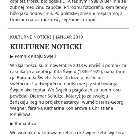
drje tež tróšku biologiske ... A tak sym 1988 w Berlinje ze
zubnej medicinu započał. Přirodnu fotografiju sym tehdy
hižo jako hobby činił. Po politiskej změnje mějachmoj z
bratrom naraz móžnosć, sej kameru kupić.
KULTURNE NOTICKI
|
JANUAR 2019
KULTURNE NOTICKI
▶ Pomnik Kitoju Šwjeli
W Skjarbošcu su 3. nowembra 2018 wuswěśili pomnik za
casnikarja a ceptarja Kita Šwjelu (1836–1922), nana fara­
rja Bogumiła Šwjele. Něźi sto­ luźi jo pśišło na
swětocnosć a dwójorěcnu namšu we jsy statkowanja
Šwjele ako ceptaŕ. Wó Šwjeli a pśigótach za pomnik su
powědali Dietmar­ Schulze, kótaryž jo ze swojeju
žeńskeju Reginu projekt nastarcył, wuměłc Hans-Georg
Wagner, fararka Katharina Köhlerowa a Christiana
Piniekowa.
▶ Romantica
We wobłuku nakupowanskeho a dožiwjenskeho wječora