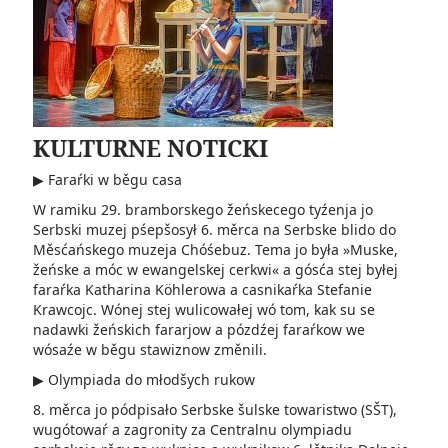
KULTURNE NOTICKI
▶ Faraŕki w běgu casa
W ramiku 29. bramborskego žeńskecego tyźenja jo
Serbski muzej pśepšosył 6. měrca na Serbske blido do
Měsćańskego muzeja Chóśebuz. Tema jo była »Muske,
žeńske a móc w ewangelskej cerkwi« a gósća stej byłej
faraŕka Katharina Köhlerowa a casnikaŕka Stefanie
Krawcojc. Wónej stej wulicowałej wó tom, kak su se
nadawki žeńskich fararjow a pózdźej faraŕkow we
wósaźe w běgu stawiznow změnili.
▶ Olympiada do młodšych ru­kow
8. měrca jo pódpisało Serbske šulske towaristwo (SŠT),
wugótowaŕ a zagronity za Centralnu olympiadu