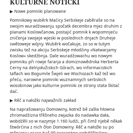
KULTURNE NOTICKI
▶ Nowe pomniki planowane
Pomnikowy wuběrk Maćicy Serbskeje zaběraše so na
swojim wuradźowanju spočatk decembra mjez druhim z
planami Koslowčanow, postajić pomnik k wopomnjeću
zničenja swojeje wjeski w poslednich dnjach Druheje
swětoweje wójny. Wuběrk wočakuje, zo so w tutym
zwisku­ tež na akciju Serbskeje młodźiny »Natwarjamy
Koslow­« skedźbnja. Dale wura­dźowachu wo nowym
pomniku při rowje fararja a domiznowědnika Herberta
Cerny na delnjołužiskich Górach­, wo informaciskich
taflach wo Bogumile Šwjeli we Wochozach kaž tež wo
pře­ću, narowne pomniki wuznamnych serbskich
wosobinow jako kulturne pomniki ze strony stata škitać
dać.
▶ Rěč a nałožki najwažniši za­kład
Na naprašowanju Domowiny, kotrež bě zašła hłowna
zhromadźizna třěšneho zwjazka do nadawka dała,
wobdźěli so w nazymje 1.160 ludźi, při čimž njebě někak
štwórćina z nich čłon Domowiny. Rěč a nałožki su po
měnjenju wjace hač 90 procentow wobdźělnikow