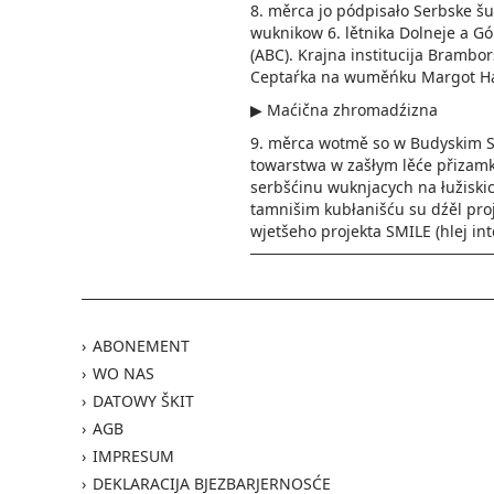
8. měrca jo pódpisało Serbske šu
wuknikow 6. lětnika Dolneje a G
(ABC). Krajna institucija Brambo
Ceptaŕka na wuměńku Margot­ Haš
▶ Maćična zhromadźizna
9. měrca wotmě so w Budyskim 
towarstwa w zašłym lěće přizam­
serbšćinu wuknjacych na łužiski
tamnišim kubłanišću su dźěl pro
wjetšeho projekta SMILE (hlej in
ABONEMENT
WO NAS
DATOWY ŠKIT
AGB
IMPRESUM
DEKLARACIJA BJEZBARJERNOSĆE