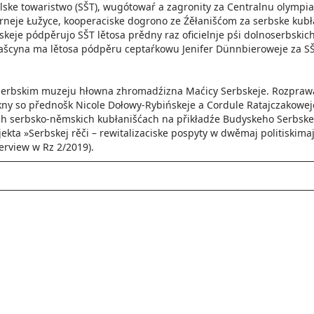
lske towaristwo (SŠT), wugótowaŕ a zagronity za Centralnu olympi
órneje Łužyce, kooperaciske dogrono ze Źěłanišćom za serbske ku
rskeje pódpěrujo SŠT lětosa prědny raz oficielnje pśi dolnoserbsk
cyna ma lětosa pódpěru cep­taŕkowu Jenifer Dünnbieroweje za SŠT
Serbskim muzeju hłowna zhromadźizna Maćicy Serbskeje. Rozpraw
kny so přednošk Nicole Dołowy-Rybińskeje a Cordule Ratajczakowej
ch serbsko-němskich kubłanišćach na přikładźe Budyskeho Serbske
jekta »Serbskej rěči – rewitalizaciske pospyty w dwěmaj politiski
terview w Rz 2/2019).