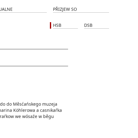
UALNE
PŘIZJEW SO
HSB
DSB
lido do Měsćańskego muzeja
harina Köhlerowa a casnikaŕka
 faraŕkow we wósaźe w běgu