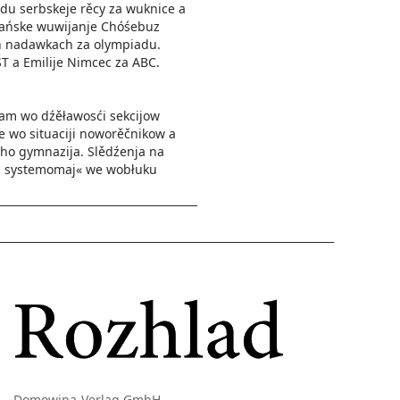
adu serbskeje rěcy za wuknice a
błańske wuwijanje Chóśebuz
ich nadawkach za olympiadu.
 a Emi­lije Nimcec za ABC.
am wo dźěławosći sekcijow
e wo situaciji noworěčnikow a
ho gymnazija. Slědźenja na
maj systemomaj« we wobłuku
Domowina-Verlag GmbH