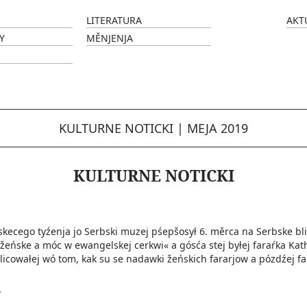
LITERATURA
AKT
Y
MĚNJENJA
KULTURNE NOTICKI
|
MEJA 2019
KULTURNE NOTICKI
kecego tyźenja jo Serbski muzej pśepšosył 6. měrca na Serbske b
žeńske a móc w ewangelskej cerkwi« a gósća stej byłej faraŕka Kat
ulicowałej wó tom, kak su se nadawki žeńskich fararjow a pózdźej
w