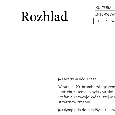
KULTURA
INTERVIEW
CHRONIKA
▶ Faraŕki w běgu casa
W ramiku 29. bramborskego žeńs
Chóśebuz. Tema jo była »Muske, 
Stefanie Krawcojc. Wónej stej w
stawiznow změnili.
▶ Olympiada do młodšych ru­ko