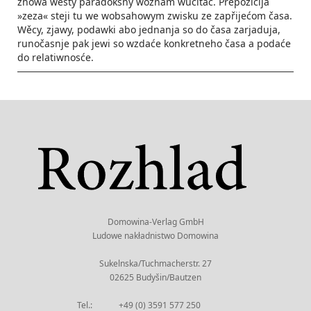
znowa wěsty paradoksny woznam wučitać. Prepozicija
»zeza« steji tu we wobsahowym zwisku ze zapřijećom časa.
Wěcy, zjawy, podawki abo jednanja so do časa zarjaduja,
runočasnje pak jewi so wzdaće konkretneho časa a podaće
do relatiwnosće.
Domowina-Verlag GmbH
Ludowe nakładnistwo Domowina
Sukelnska/Tuchmacherstr. 27
02625 Budyšin/Bautzen
Tel.:
+49 (0) 3591 577 250