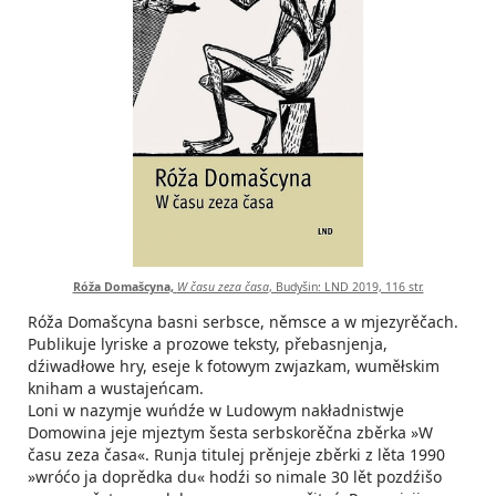
Róža Domašcyna,
W času zeza časa
, Budyšin: LND 2019, 116 str.
Róža Domašcyna basni serbsce, němsce a w mjezyrěčach.
Publikuje lyriske a prozowe teksty, přebasnjenja,
dźiwadłowe hry, eseje k fotowym zwjazkam, wuměłskim
kniham a wustajeńcam.
Loni w nazymje wuńdźe w Ludowym nakładnistwje
Domowina jeje mjeztym šesta serbskorěčna zběrka »W
času zeza časa«. Runja titulej prěnjeje zběrki z lěta 1990
»wróćo ja doprědka du« hodźi so nimale 30 lět pozdźišo