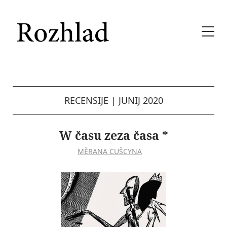
RECENSIJE
|
JUNIJ 2020
W času zeza časa *
MĚRANA CUŠCYNA