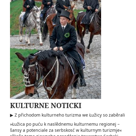
KULTURNE NOTICKI
▶ Z přichodom kulturneho turizma we Łužicy so zaběrali
»Łužica po puću k naslědnemu kulturnemu regionej –
šansy a potenciale za serbskosć w kulturnym turizmje«