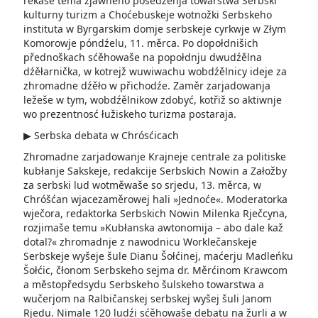
rěkaše tema zjawneho posedźenja towarstwa Serbski
kulturny turizm a Choćebuskeje wotnožki Serbskeho
instituta w Byrgarskim domje serbskeje cyrkwje w Złym
Komorowje póndźelu, 11. měrca. Po dopołdnišich
přednoškach sćěhowaše na popołdnju dwudźělna
dźěłarnička, w kotrejž wuwiwachu wobdźělnicy ideje za
zhromadne dźěło w přichodźe. Zaměr zarjadowanja
ležeše w tym, wobdźělnikow zdobyć, kotřiž so aktiwnje
wo prezentnosć łužiskeho turizma postaraja.
▶ Serbska debata w Chrósćicach
Zhromadne zarjadowanje Krajneje centrale za politiske
kubłanje Sakskeje, redakcije Serbskich Nowin a Załožby
za serbski lud wotměwaše so srjedu, 13. měrca, w
Chróšćan wjacezaměrowej hali »Jednoće«. Moderatorka
wječora, redaktorka Serbskich Nowin Milenka Rječcyna,
rozjimaše temu »Kubłanska awtonomija – abo dale kaž
dotal?« zhromadnje z nawodnicu Worklečanskeje
Serbskeje wyšeje šule Dianu Šołćinej, maćerju Madleńku
Šołćic, čłonom Serbskeho sejma dr. Měrćinom Krawcom
a městopředsydu Serbskeho šulskeho towarstwa a
wučerjom na Ralbičanskej serbskej wyšej šuli Janom
Rjedu. Nimale 120 ludźi sćěhowaše debatu na žurli a w