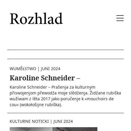
WUMĚŁSTWO
|
JUNI 2024
Karoline Schneider –
Karoline Schneider – Prašenja za kulturnym
přiswojenjom přewodźa moje slědźenja. Židźane rubiška
wužiwam z lěta 2017 jako poručenje k »mouchoirs de
cou« (wokołošijne rubiška).
KULTURNE NOTICKI
|
JUNI 2024