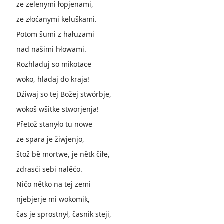
ze zelenymi łopjenami,
ze złoćanymi keluškami.
Potom šumi z hałuzami
nad našimi hłowami.
Rozhladuj so mikotace
woko, hladaj do kraja!
Dźiwaj so tej Božej stwórbje,
wokoš wšitke stworjenja!
Přetož stanyło tu nowe
ze spara je žiwjenjo,
štož bě mortwe, je nětk čiłe,
zdrasći sebi nalěćo.
Ničo nětko na tej zemi
njebjerje mi wokomik,
čas je sprostnył, časnik steji,