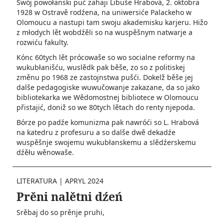
Swój powołanski puć zahaji Libuše Hrabová, 2. oktobra
1928 w Ostravě rodźena, na uniwersiće Palackeho w
Olomoucu a nastupi tam swoju akademisku karjeru. Hižo
z młodych lět wobdźěli so na wuspěšnym natwarje a
rozwiću fakulty.
Kónc 60tych lět prócowaše so wo socialne reformy na
wukubłanišću, wuslědk pak běše, zo so z politiskej
změnu po 1968 ze zastojnstwa pušći. Dokelž běše jej
dalše pedagogiske wuwučowanje zakazane, da so jako
bibliotekarka we Wědomostnej bibliotece w Olomoucu
přistajić, doniž so we 80tych lětach do renty njepoda.
Bórze po padźe komunizma pak nawróći so L. Hrabová
na katedru z profesuru a so dalše dwě dekadźe
wuspěšnje swojemu wukubłanskemu a slědźerskemu
dźěłu wěnowaše.
LITERATURA
|
APRYL 2024
Prěni nalětni dźeń
Srěbaj do so prěnje pruhi,