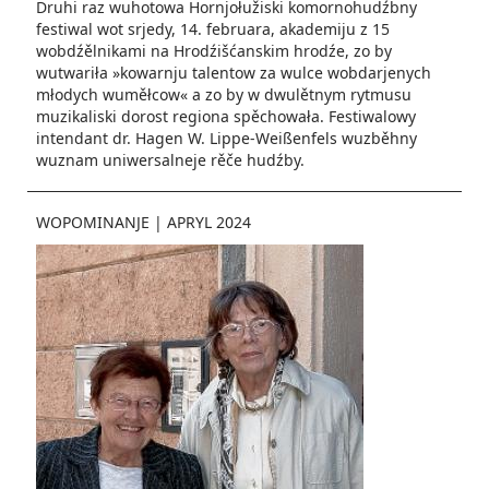
Druhi raz wuhotowa Hornjołužiski komornohudźbny
festiwal wot srjedy, 14. februara, akademiju z 15
wobdźělnikami na Hrodźišćanskim hrodźe, zo by
wutwariła »kowarnju talentow za wulce wobdarjenych
młodych wuměłcow« a zo by w dwulětnym rytmusu
muzikaliski dorost regiona spěchowała. Festiwalowy
intendant dr. Hagen W. Lippe-Weißenfels wuzběhny
wuznam uniwersalneje rěče hudźby.
WOPOMINANJE
|
APRYL 2024