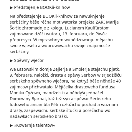
▶ Předstajenje BOOKii-knihow
Na předstajenje BOOKii-knihow za nawuknjenje
serbšćiny běše rěčna motiwatorka projekta ZARI Marija
Šołćic zhromadnje z kolegu Lucianom Kaulfürstom
zajimowane dźěći wutoru, 13. februara, do Piwčic
přeprosyła. W mjezsobnym wubědźowanju mějachu
swoje wjeselo a wupruwowachu swoje znajomosće
serbšćiny.
▶ Spěwny wječor
We Łazowskim domje Zejlerja a Smolerja stejachu pjatk,
9. februara, nałožki, drasta a spěwy Serbow w srjedźišću
serbskeho spěwneho wječora, na kotryž běše něhdźe 40
zajimcow přichwatało. Mějićelka drastoweho fundusa
Monika Cyžowa, mandźelski a něhdyši jednaćel
Domowiny Bjarnat, kaž tež syn a spěwar Serbskeho
ludoweho ansambla­ Pětr rozłožichu pochad­ a wuznam
drasty, zaspěwachu­ serbske štučki a porěčachu wo
nadawkach serbskeho braški.
▶ »Kowarnja talentow«