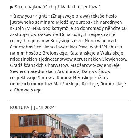
▶ So na najkmańšich přikładach orientować
»Know your rights« (Znaj swoje prawa) rěkaše hesło
jutrowneho seminara Młodźiny europskich narodnych
skupin (MENS), pod kotrymž je so dohromady něhdźe 60
zastupjerjow cyłkownje 16 narodnych respektiwnje
rěčnych mjeńšin w Budyšinje zešło. Nimo wjacorych
čłonow hosćićelskeho towarstwa Pawk wobdźělichu so
na nim hosćo z Bretonskeje, Katalanskeje a Waliziskeje,
młodźinskich zjednoćenstwow Korutanskich Słowjencow,
Gradźišćanskich Chorwatow, Madźarow Słowjenskeje,
Sewjeromacedonskich Aromunow, Danow, Židow
respektiwnje Sintow a Romow Němskeje kaž tež
němskich minoritow Madźarskeje, Ruskeje, Rumunskeje
a Chorwatskeje.
KULTURA
|
JUNI 2024