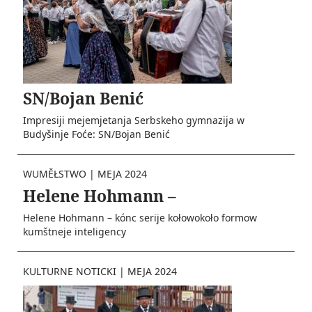
SN/Bojan Benić
Impresiji mejemjetanja Serbskeho gymnazija w
Budyšinje Foće: SN/Bojan Benić
WUMĚŁSTWO
|
MEJA 2024
Helene Hohmann –
Helene Hohmann – kónc serije kołowokoło formow
kumštneje inteligency
KULTURNE NOTICKI
|
MEJA 2024