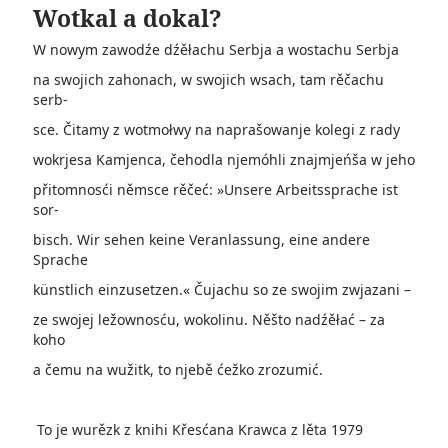
Wotkal a dokal?
W nowym zawodźe dźěłachu Serbja a wostachu Serbja
na swojich zahonach, w swojich wsach, tam rěčachu
serb-
sce. Čitamy z wotmołwy na naprašowanje kolegi z rady
wokrjesa Kamjenca, čehodla njemóhli znajmjeńša w jeho
přitomnosći němsce rěčeć: »Unsere Arbeitssprache ist
sor-
bisch. Wir sehen keine Veranlassung, eine andere
Sprache
künstlich einzusetzen.« Čujachu so ze swojim zwjazani –
ze swojej ležownosću, wokolinu. Něšto nadźěłać – za
koho
a čemu na wužitk, to njebě ćežko zrozumić.
To je wurězk z knihi Křesćana Krawca z lěta 1979