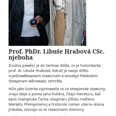
Prof. PhDr. Libuše Hrabová CSc.
njeboha
Zrudna powěsć je do Serbow dóšła, zo je historikarka
prof. dr. Libuše Hrabová, kotraž je swoje dźěło
srjedźowěkowskim stawiznam a wosebje Połobskim
Słowjanam wěnowała, zemrěła.
Hižo jako šulerka zajimowaše so za słowjanske stawizny,
znajo ideje a pisma Jana Kollára, čitajo literaturu, kaž
epos Svatopluka Čecha »Dagmar« (čěsku rodźenu
Marketu Přemyslovnu) a historiski roman »Gero« Aloisa
Jiráseka, zeznajo so ze stawiznami domizny.