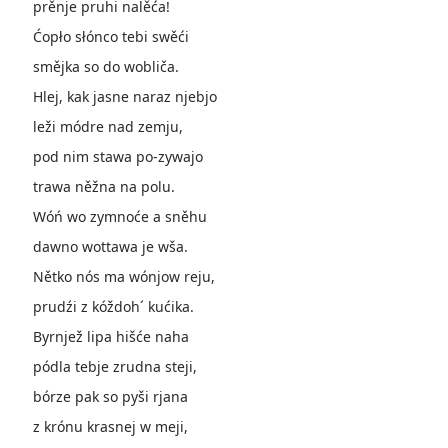
prěnje pruhi nalěća!
Ćopło słónco tebi swěći
smějka so do wobliča.
Hlej, kak jasne naraz njebjo
leži módre nad zemju,
pod nim stawa po-zywajo
trawa něžna na polu.
Wóń wo zymnoće a sněhu
dawno wottawa je wša.
Nětko nós ma wónjow reju,
prudźi z kóždoh´ kućika.
Byrnjež lipa hišće naha
pódla tebje zrudna steji,
bórze pak so pyši rjana
z krónu krasnej w meji,