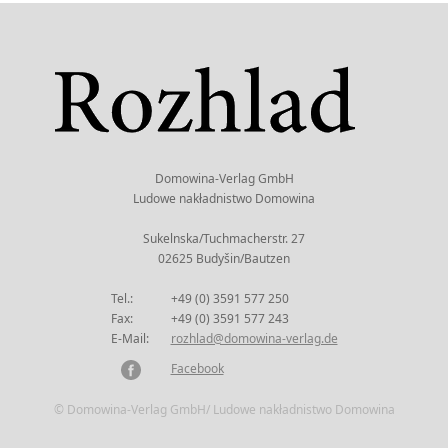
Domowina-Verlag GmbH
Ludowe nakładnistwo Domowina
Sukelnska/Tuchmacherstr. 27
02625 Budyšin/Bautzen
Tel.:
+49 (0) 3591 577 250
Fax:
+49 (0) 3591 577 243
E-Mail:
rozhlad@domowina-verlag.de
Facebook
© Domowina-Verlag GmbH/ Ludowe nakładnistwo Domowina