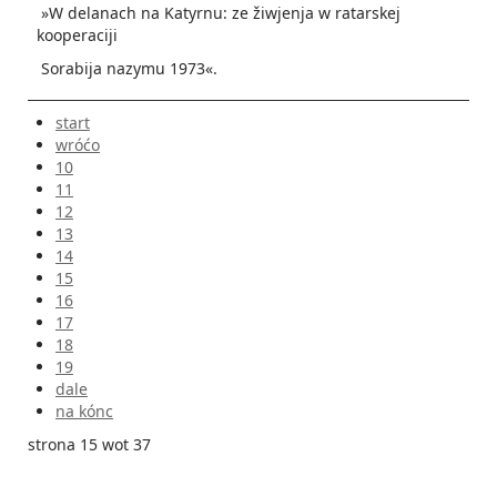
»W delanach na Katyrnu: ze žiwjenja w ratarskej
kooperaciji
Sorabija nazymu 1973«.
start
wróćo
10
11
12
13
14
15
16
17
18
19
dale
na kónc
strona 15 wot 37