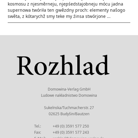
kosmosu z njesměrneju, njepśedstajobneju mócu jadna
supernowa twóriła ten gwězdny proch: elementy našogo
swěta, z kótarychž smy teke my źinsa stwórjone ...
Domowina-Verlag GmbH
Ludowe nakładnistwo Domowina
Sukelnska/Tuchmacherstr. 27
02625 Budyšin/Bautzen
Tel.:
+49 (0) 3591 577 250
Fax:
+49 (0) 3591 577 243