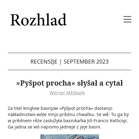
RECENSIJE
|
SEPTEMBER 2023
»Pyšpot procha« słyšał a cytał
Werner Měškank
Za titel knigłow basnjow »Pyšpot procha« dostanjo
nakładnistwo wóte mnjo prědnu chwalbu. Se wě: Tu ga by
w prědnem rěźe zasłužyła basnikaŕka Jill-Francis Ketlicojc.
Ga jadna se wó napismo jadneje z jeje basni.