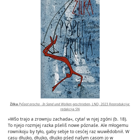
Źilka
Pyšpot procha
∙
In Sand und Wolken geschrieben
, LND, 2023 Reprodukcija:
redakcija SN
»Wšo trajo a zrownju zachada«, cytaŕ w njej zgóni (b. 18).
To njejo rozmjej razka pśeliš nowe póznaśe. Ale młogemu
rownikoju by tyło, gaby sebje to cesćej raz wuwědobnił. W
casu dłujko, dłujko, dłujko pśed našym casom jo w