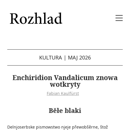
KULTURA
|
MAJ 2026
Enchiridion Vandalicum znowa
wotkryty
Fabian Kaulfürst
Běłe blaki
Delnjoserbske pismowstwo njeje přewobšěrne, štož