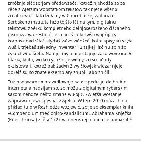
zmóžnja slědźerjam předewzaća, kotrež njehodźa so za
rěče z wjetšim wobstatkom tekstow tak bjeze wšeho
zrealizować. Tak dźěłamy w Choćebuskej wotnožce
Serbskeho instituta hižo tójšto lět na tym, digitalnu
tekstowu zběrku kompletneho delnjoserbskeho ćišćaneho
pismowstwa zestajić. Jeli chceš tajki »wšo wopřijacy
korpus« nadźěłać, dyrbiš wězo wědźeć, kotre spisy su scyła
1
wušli, trjebaš zakładny inwentar.
Z tajkej lisćinu so hižo
cyłu chwilu šiplu. Na njej myla mje stajnje zaso wone »běłe
blaki«, knihi, wo kotrychž drje wěmy, zo su něhdy
eksistowali, kotrež pak žadyn žiwy čłowjek widźał njeje,
dokelž su so znate eksemplary zhubili abo zničili.
Tuž podawam so prawidłownje na ekspediciju do hłubin
interneta a nadźijam so, zo móžu z digitalnym rybarskim
sakom něhdźe něšto kmane wułójić. Zwjetša wostanje
wuprawa njewuspěšna. Zwjetša. W lěće 2010 móžach na
přikład tule w Rozhledźe wozjewić, zo je so eksemplar knihi
»Compendium theologico-Vandalicum« Abrahama Knježka
2
(Kneschkiusa) z lěta 1727 w ameriskej bibliotece namakał.