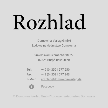
Domowina-Verlag GmbH
Ludowe nakładnistwo Domowina
Sukelnska/Tuchmacherstr. 27
02625 Budyšin/Bautzen
Tel.:
+49 (0) 3591 577 250
Fax:
+49 (0) 3591 577 243
E-Mail:
rozhlad@domowina-verlag.de
Facebook
© Domowina-Verlag GmbH/ Ludowe nakładnistwo Domowina