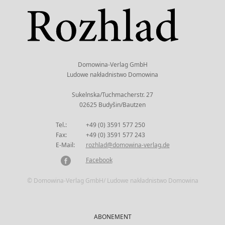
Domowina-Verlag GmbH
Ludowe nakładnistwo Domowina
Sukelnska/Tuchmacherstr. 27
02625 Budyšin/Bautzen
Tel.:
+49 (0) 3591 577 250
Fax:
+49 (0) 3591 577 243
E-Mail:
rozhlad@domowina-verlag.de
Facebook
© Domowina-Verlag GmbH/ Ludowe nakładnistwo Domowina
ABONEMENT