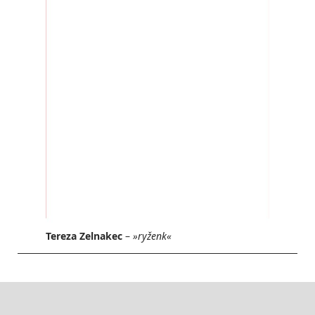
Tereza Zelnakec
–
»ryženk«