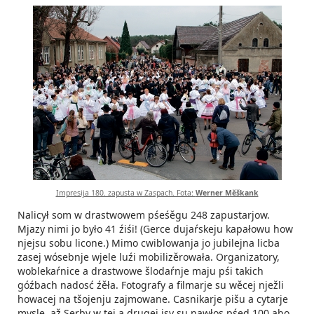
Impresija 180. zapusta w Zaspach. Fota:
Werner Měškank
Nalicył som w drastwowem pśeśěgu 248 zapustarjow.
Mjazy nimi jo było 41 źiśi! (Gerce dujaŕskeju kapałowu how
njejsu sobu licone.) Mimo cwiblowanja jo jubilejna licba
zasej wósebnje wjele luźi mobilizěrowała. Organizatory,
woblekaŕnice a drastwowe šlodaŕnje maju pśi takich
góźbach nadosć źěła. Fotografy a filmarje su wěcej nježli
howacej na tšojenju zajmowane. Casnikarje pišu a cytarje
mysle, až Serby w tej a drugej jsy su nawłos pśed 100 abo