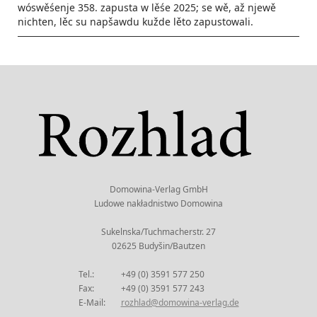
wóswěśenje 358. zapusta w lěśe 2025; se wě, až njewě
nichten, lěc su napšawdu kužde lěto zapustowali.
Domowina-Verlag GmbH
Ludowe nakładnistwo Domowina
Sukelnska/Tuchmacherstr. 27
02625 Budyšin/Bautzen
Tel.:
+49 (0) 3591 577 250
Fax:
+49 (0) 3591 577 243
E-Mail:
rozhlad@domowina-verlag.de