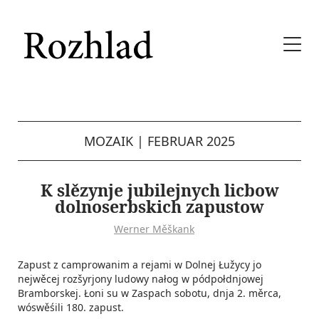
MOZAIK
|
FEBRUAR 2025
K slězynje jubilejnych licbow
dolnoserbskich zapustow
Werner Měškank
Zapust z camprowanim a rejami w Dolnej Łužycy jo
nejwěcej rozšyrjony ludowy nałog w pódpołdnjowej
Bramborskej. Łoni su w Zaspach sobotu, dnja 2. měrca,
wóswěśili 180. zapust.