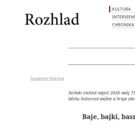
KULTURA
INTERVIEW
CHRONIKA
Susanne Hozyna
Serbski institut swjeći 2026 swój 7
běchu historisce wažne a hraja zdo
Baje, bajki, b