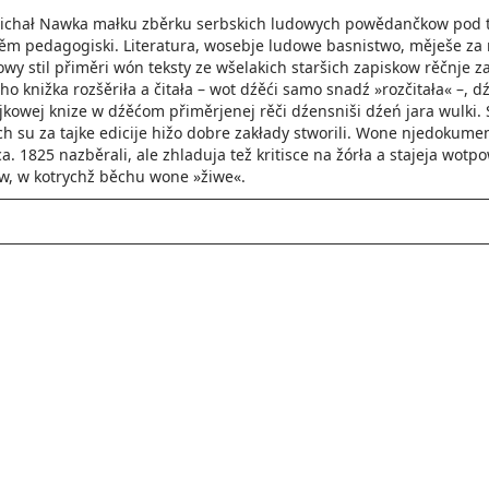
ichał Nawka małku zběrku serbskich ludowych powědančkow pod tit
ěm pedagogiski. Literatura, wosebje ludowe basnistwo, měješe za 
y stil přiměri wón teksty ze wšelakich staršich zapiskow rěčnje za
eho knižka rozšěriła a čitała – wot dźěći samo snadź »rozčitała« –,
ajkowej knize w dźěćom přiměrjenej rěči dźensniši dźeń jara wulki.
 su za tajke edicije hižo dobre zakłady stworili. Wone njedokumen
ca. 1825 nazběrali, ale zhladuja tež kritisce na žórła a stajeja w
ow, w kotrychž běchu wone »žiwe«.