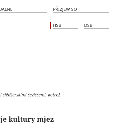
UALNE
PŘIZJEW SO
HSB
DSB
i slědźerskimi ćežišćemi, kotrež
je kultury mjez