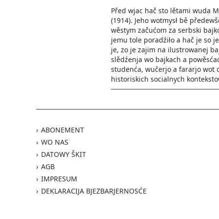
Před wjac hač sto lětami wuda M
(1914). Jeho wotmysł bě předewš
wěstym začućom za serbski bajkow
jemu tole poradźiło a hač je so j
je, zo je zajim na ilustrowanej b
slědźenja wo bajkach a powěsćach
studenća, wučerjo a fararjo wot 
historiskich socialnych kontekst
ABONEMENT
WO NAS
DATOWY ŠKIT
AGB
IMPRESUM
DEKLARACIJA BJEZBARJERNOSĆE