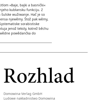
lom »Baje, bajki a basnički«
njeho kubłansku funkciju. Z
 šulske wužiwanje. Hač je so
 dźensa njewěmy. Štož pak wěmy,
 Systematiske sorabistiske
tuja jenož teksty, kotrež běchu
otpowědne powědančka do
Domowina-Verlag GmbH
Ludowe nakładnistwo Domowina