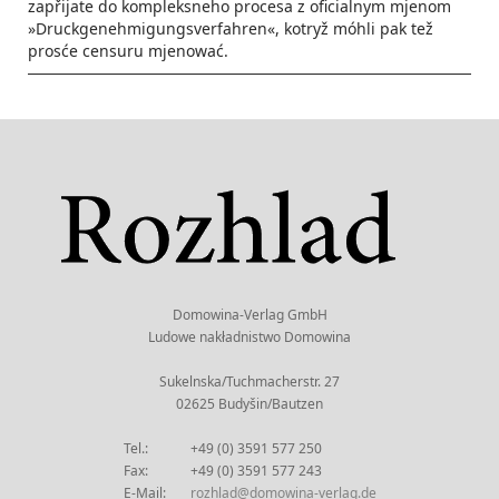
zapřijate do kompleksneho procesa z oficialnym mjenom
»Druckgenehmigungsverfahren«, kotryž móhli pak tež
prosće censuru mjenować.
Domowina-Verlag GmbH
Ludowe nakładnistwo Domowina
Sukelnska/Tuchmacherstr. 27
02625 Budyšin/Bautzen
Tel.:
+49 (0) 3591 577 250
Fax:
+49 (0) 3591 577 243
E-Mail:
rozhlad@domowina-verlag.de