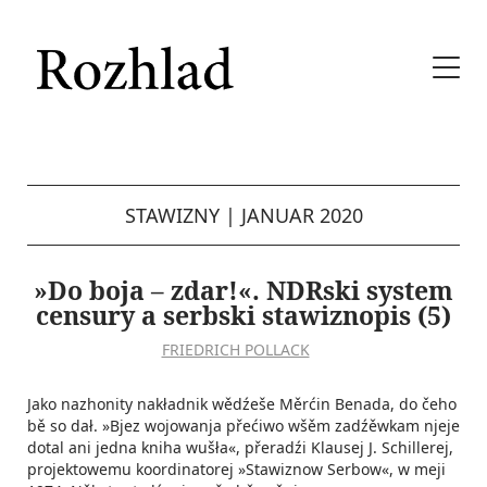
STAWIZNY
|
JANUAR 2020
»Do boja – zdar!«. NDRski system
censury a serbski stawiznopis (5)
FRIEDRICH POLLACK
Jako nazhonity nakładnik wědźeše Měrćin Benada, do čeho
bě so dał. »Bjez wojowanja přećiwo wšěm zadźěwkam njeje
dotal ani jedna kniha wušła«, přeradźi Klausej J. Schillerej,
projektowemu koordinatorej »Stawiznow Serbow«, w meji