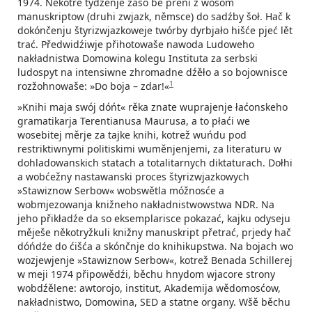
1974. Někotre tydźenje zašo bě prěni z wosom
manuskriptow (druhi zwjazk, němsce) do sadźby šoł. Hač k
dokónčenju štyrizwjazkoweje twórby dyrbjało hišće pjeć lět
trać. Předwidźiwje přihotowaše nawoda Ludoweho
nakładnistwa Domowina kolegu Instituta za serbski
ludospyt na intensiwne zhromadne dźěło a so bojownisce
1
rozžohnowaše: »Do boja – zdar!«
»Knihi maja swój dóńt« rěka znate wuprajenje łaćonskeho
gramatikarja Terentianusa Maurusa, a to płaći we
wosebitej měrje za tajke knihi, kotrež wuńdu pod
restriktiwnymi politiskimi wuměnjenjemi, za literaturu w
dohladowanskich statach a totalitarnych diktaturach. Dołhi
a wobćežny nastawanski proces štyrizwjazkowych
»Stawiznow Serbow« wobswětla móžnosće a
wobmjezowanja knižneho nakładnistwowstwa NDR. Na
jeho přikładźe da so eksemplarisce pokazać, kajku odyseju
měješe někotryžkuli knižny manuskript přetrać, prjedy hač
dóńdźe do ćišća a skónčnje do knihikupstwa. Na bojach wo
wozjewjenje »Stawiznow Serbow«, kotrež Benada Schillerej
w meji 1974 připowědźi, běchu hnydom wjacore strony
wobdźělene: awtorojo, institut, Akademija wědomosćow,
nakładnistwo, Domowina, SED a statne organy. Wšě běchu