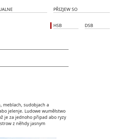
UALNE
PŘIZJEW SO
HSB
DSB
, meblach, sudobjach a
 abo jelenje. Ludowe wuměłstwo
ož je za jednoho připad abo ryzy
ustrow z něhdy jasnym