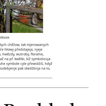
wlikowa
źitych chěžow, tak mjenowanych
će hłowy předstajeja, njeje
, hwězdy, wutroby, floralne,
 na př. kwětki, kiž symbolizuja
ruhe symbole cyle přewidźiš, hdyž
o wudebjenje pak skedźbnja na to,