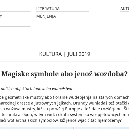
LITERATURA
AKT
Y
MĚNJENJA
KULTURA
|
JULI 2019
Magiske symbole abo jenož wozdoba?
 dalšich objektach ludoweho­ wuměłstwa
e geometriske mustry abo floralne wudebjenja na starych domach
narodnej drasće a jutrownych jejkach. Druhdy wuhladaš tež ptački
ola wužiwa mustry, kiž su po wšej Europje a tež dale rozšěrjene. Št
a, techniki a słoda, w tym widźi druhi system so wospjetowacych m
ći wot archaiskich symbolow, kiž jenož wjac čitać njemóžemy?