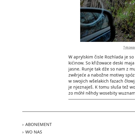
Tykowan
W aprylskim čisle Rozhlada je s
kićinow. So křižowace deski maja
jasne. Runje tak dźe so nam z mu
zwěrjeće a nabožne motiwy spózn
w swojich wšelakich fazach čłowj
je njeznaješ. K tomu słuša tež wo
zo móhł něhdy wosebity wuznam
ABONEMENT
WO NAS