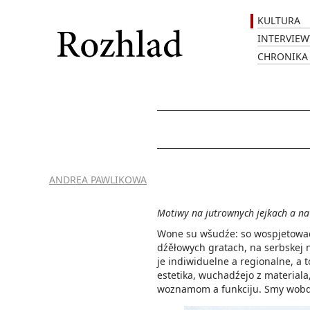
KULTURA
INTERVIEW
CHRONIKA
ANDREA PAWLIKOWA
Motiwy na jutrownych jejkach a na
Wone su wšudźe: so wospjetowac
dźěłowych gratach, na serbskej 
je indiwiduelne a regionalne, a t
estetika, wuchadźejo z material
woznamom a funkciju. Smy wobda