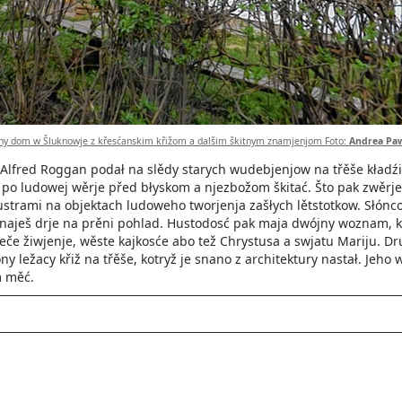
y dom w Šluknowje z křesćanskim křižom a dalšim škitnym znamjenjom Foto:
Andrea Pa
o Alfred Roggan podał na slědy starych wudebjenjow na třěše kład
 po ludowej wěrje před błyskom a njezbožom škitać. Što pak zwěrje
strami na objektach ludoweho tworjenja zašłych lětstotkow. Słónco
aješ drje na prěni pohlad. Hustodosć pak maja dwójny woznam, kaž
eče žiwjenje, wěste kajkosće abo tež Chrystusa a swjatu Mariju. D
ny ležacy křiž na třěše, kotryž je snano z architektury nastał. Jeh
 měć.