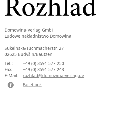
Domowina-Verlag GmbH
Ludowe nakładnistwo Domowina
Sukelnska/Tuchmacherstr. 27
02625 Budyšin/Bautzen
Tel.:
+49 (0) 3591 577 250
Fax:
+49 (0) 3591 577 243
E-Mail:
rozhlad@domowina-verlag.de
Facebook