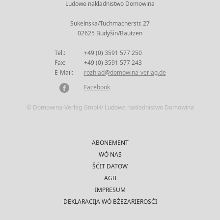
Ludowe nakładnistwo Domowina
Sukelnska/Tuchmacherstr. 27
02625 Budyšin/Bautzen
Tel.:
+49 (0) 3591 577 250
Fax:
+49 (0) 3591 577 243
E-Mail:
rozhlad@domowina-verlag.de
Facebook
© Domowina-Verlag GmbH/ Ludowe nakładnistwo Domowina
ABONEMENT
WÓ NAS
ŠĆIT DATOW
AGB
IMPRESUM
DEKLARACIJA WÓ BŹEZARIEROSĆI