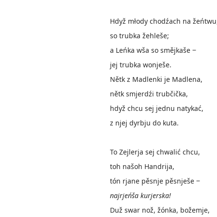
Hdyž młody chodźach na žeńtwu
so trubka žehleše;
a Leńka wša so smějkaše ‒
jej trubka wonješe.
Nětk z Madlenki je Madlena,
nětk smjerdźi trubčička,
hdyž chcu sej jednu natykać,
z njej dyrbju do kuta.
To Zejlerja sej chwalić chcu,
toh našoh Handrija,
tón rjane pěsnje pěsnješe ‒
najrjeńša kurjerska!
Duž swar nož, žónka, božemje,