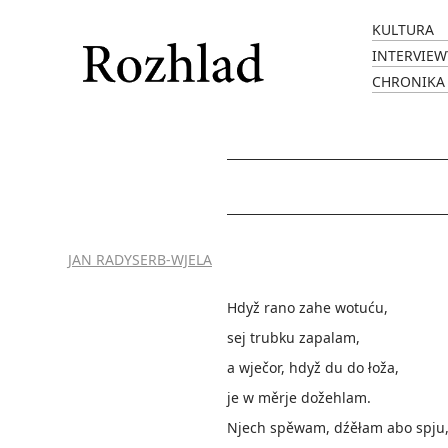
KULTURA
INTERVIEW
CHRONIKA
JAN RADYSERB-WJELA
Hdyž rano zahe wotuću,
sej trubku zapalam,
a wječor, hdyž du do łoža,
je w měrje dožehlam.
Njech spěwam, dźěłam abo spju