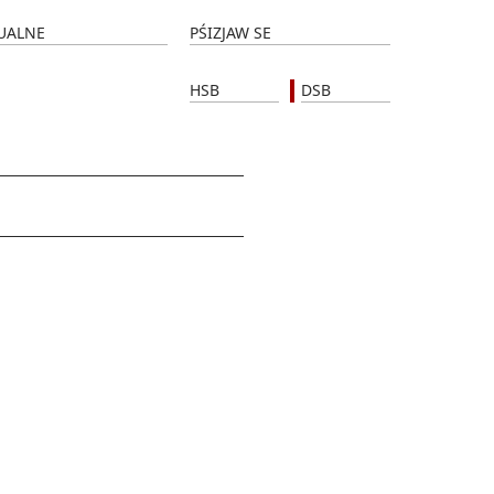
UALNE
PŚIZJAW SE
HSB
DSB