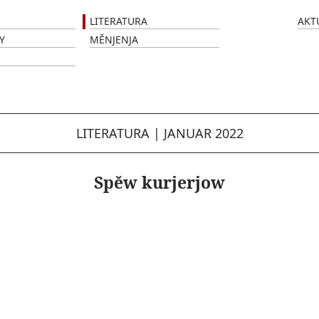
LITERATURA
AKT
Y
MĚNJENJA
LITERATURA
|
JANUAR 2022
Spěw kurjerjow
,