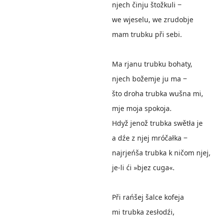
njech činju štožkuli ‒
we wjeselu, we zrudobje
mam trubku při sebi.
Ma rjanu trubku bohaty,
njech božemje ju ma ‒
što droha trubka wušna mi,
mje moja spokoja.
Hdyž jenož trubka swětła je
a dźe z njej mróčałka ‒
najrjeńša trubka k ničom njej,
je-li ći »bjez cuga«.
Při rańšej šalce kofeja
mi trubka zesłodźi,