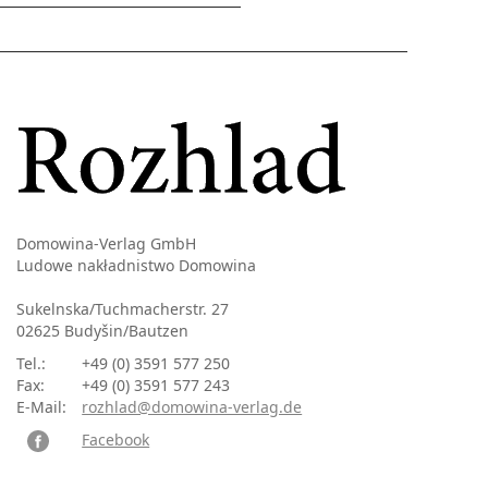
Domowina-Verlag GmbH
Ludowe nakładnistwo Domowina
Sukelnska/Tuchmacherstr. 27
02625 Budyšin/Bautzen
Tel.:
+49 (0) 3591 577 250
Fax:
+49 (0) 3591 577 243
E-Mail:
rozhlad@domowina-verlag.de
Facebook