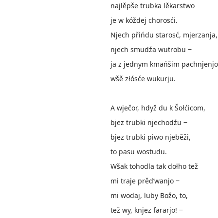
najlěpše trubka lěkarstwo
je w kóždej chorosći.
Njech přińdu starosć, mjerzanja,
njech smudźa wutrobu ‒
ja z jednym kmańšim pachnjenj
wšě złósće wukurju.
A wječor, hdyž du k Šołćicom,
bjez trubki njechodźu ‒
bjez trubki piwo njeběži,
to pasu wostudu.
Wšak tohodla tak dołho tež
mi traje prěd’wanjo ‒
mi wodaj, luby Božo, to,
tež wy, knjez fararjo! ‒