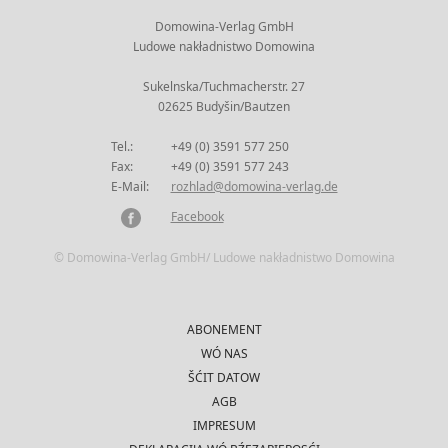
Domowina-Verlag GmbH
Ludowe nakładnistwo Domowina
Sukelnska/Tuchmacherstr. 27
02625 Budyšin/Bautzen
Tel.:
+49 (0) 3591 577 250
Fax:
+49 (0) 3591 577 243
E-Mail:
rozhlad@domowina-verlag.de
Facebook
© Domowina-Verlag GmbH/ Ludowe nakładnistwo Domowina
ABONEMENT
WÓ NAS
ŠĆIT DATOW
AGB
IMPRESUM