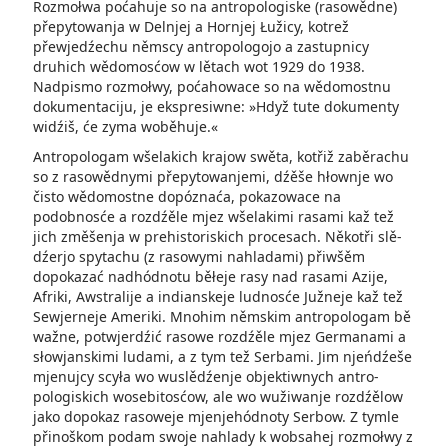
Rozmołwa poćahuje so na antropologiske (rasowědne)
přepytowanja w Delnjej a Hornjej Łužicy, kotrež
přewjedźechu němscy an­tro­pologojo a zastupnicy
druhich wědomosćow w lětach wot 1929 do 1938.
Nadpismo rozmołwy, poćahowace so na wědomostnu
dokumentaciju, je ekspresiwne: »Hdyž tute dokumenty
widźiš, će zyma woběhuje.«
Antropologam wšelakich krajow swěta, kotřiž zaběrachu
so z rasowěd­nymi přepytowanjemi, dźěše hłownje wo
čisto wědomostne dopóznaća, pokazowace na
podobnosće a rozdźěle mjez wšelakimi rasami kaž tež
jich změšenja w prehistoriskich procesach. Někotři slě­
dźerjo spytachu (z rasowymi nahladami) přiwšěm
dopokazać nadhódnotu běłeje rasy nad rasami Azije,
Afriki, Awstralije a indianskeje ludnosće Južneje kaž tež
Sewjerneje Ameriki. Mnohim němskim antropologam bě
wažne, po­twjerdźić rasowe rozdźěle mjez Germanami a
słowjanskimi ludami, a z tym tež Serbami. Jim njeńdźeše
mjenujcy scyła wo wuslědźenje objektiwnych antro­
pologiskich wosebitosćow, ale wo wužiwanje rozdźělow
jako dopokaz rasoweje mjenjehódnoty Serbow. Z tymle
přinoškom podam swoje nahlady k wobsahej rozmołwy z