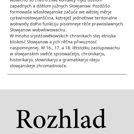
zapadnych a dźělom južnych Słowjanow. Pozdźišo
formowaše wšosłowjanske začuće we wěstej měrje
cyrkwinosłowjanšćina, kotrejež jednotliwe teritorialne
wobwody dołho funkciju pisomneje rěče prawosławnych
Słowjanow wobwliwowachu.
W mnoho srjedźowěkowskich chronikach stej etniska
bliskosć Słowjanow a jich rěčna přiwuznosć
naspomnjenej. W 16., 17. a 18. lětstotku zastupowachu
w słowjanskim swěće spisowaćeljo, chronikarjo,
historikarjo, słownikarjo a gramatikarjo ideju
słowjanskeje zhromadnosće.