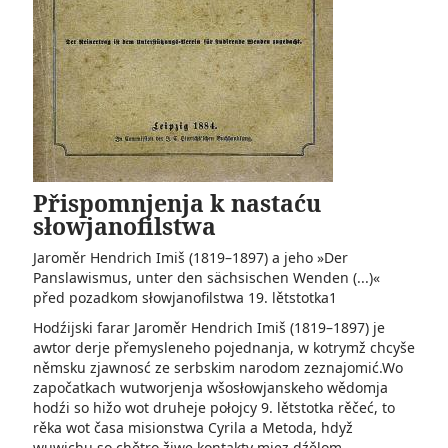
Přispomnjenja k nastaću
słowjanofilstwa
Jaroměr Hendrich Imiš (1819–1897) a jeho »Der
Panslawismus­, unter den sächsischen Wenden (...)«
před pozadkom słowjanofilstwa 19. lětstotka1
Hodźijski farar Jaroměr Hendrich Imiš (1819–1897) je
awtor derje přemysleneho pojednanja, w kotrymž chcyše
němsku zjawnosć ze serbskim narodom zeznajomić.Wo
započatkach wutworjenja wšosłowjanskeho wědomja
hodźi so hižo wot druheje połojcy 9. lětstotka rěčeć, to
rěka wot časa misionstwa Cyrila a Metoda, hdyž
wuwichu so chětro žiwe kontakty mjez dźělom