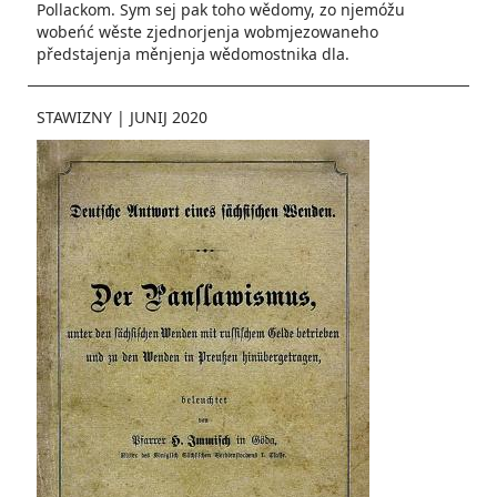
Pollackom. Sym sej pak toho wědomy, zo njemóžu
wobeńć wěste zjednorjenja wobmjezowaneho
předstajenja měnjenja wědomostnika dla.
STAWIZNY
|
JUNIJ 2020