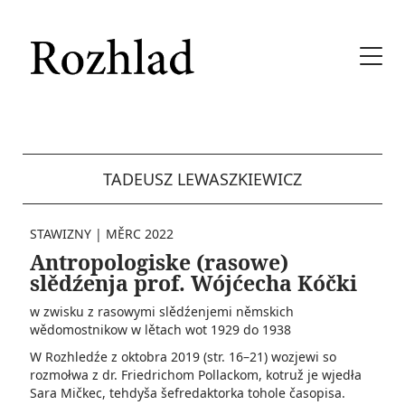
TADEUSZ LEWASZKIEWICZ
STAWIZNY
|
MĚRC 2022
Antropologiske (rasowe)
slědźenja prof. Wójćecha Kóčki
w zwisku z rasowymi slědźenjemi němskich
wědomostnikow w lětach wot 1929 do 1938
W Rozhledźe z oktobra 2019 (str. 16–21) wozjewi so
rozmołwa z dr. Friedrichom Pollackom, kotruž je wjedła
Sara Mičkec, tehdyša šefredaktorka tohole časopisa.