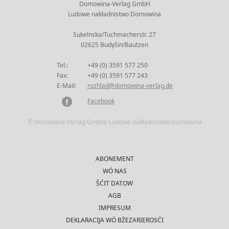
Domowina-Verlag GmbH
Ludowe nakładnistwo Domowina
Sukelnska/Tuchmacherstr. 27
02625 Budyšin/Bautzen
Tel.:
+49 (0) 3591 577 250
Fax:
+49 (0) 3591 577 243
E-Mail:
rozhlad@domowina-verlag.de
Facebook
© Domowina-Verlag GmbH/ Ludowe nakładnistwo Domowina
ABONEMENT
WÓ NAS
ŠĆIT DATOW
AGB
IMPRESUM
DEKLARACIJA WÓ BŹEZARIEROSĆI