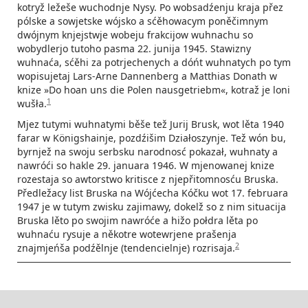
kotryž ležeše wuchodnje Nysy. Po wobsadźenju kraja přez
pólske a sowjetske wójsko a sćěhowacym poněčimnym
dwójnym knjejstwje wobeju frakcijow wuhnachu so
wobydlerjo tutoho pasma 22. junija 1945. Stawizny
wuhnaća, sćěhi za potrjechenych a dóńt wuhnatych po tym
wopisujetaj Lars-Arne Dannenberg a Matthias Donath w
knize »Do hoan uns die Polen nausgetriebm«, kotraž je loni
1
wušła.
Mjez tutymi wuhnatymi běše tež Jurij Brusk, wot lěta 1940
farar w Königshainje, pozdźišim Działoszynje. Tež wón bu,
byrnjež na swoju serbsku narodnosć pokazał, wuhnaty a
nawróći so hakle 29. januara 1946. W mjenowanej knize
rozestaja so awtorstwo kritisce z njepřitomnosću Bruska.
Předležacy list Bruska na Wójćecha Kóčku wot 17. februara
1947 je w tutym zwisku zajimawy, dokelž so z nim situacija
Bruska lěto po swojim nawróće a hižo połdra lěta po
wuhnaću rysuje a někotre wotewrjene prašenja
2
znajmjeńša podźělnje (tendencielnje) rozrisaja.