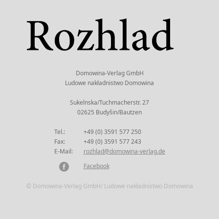
Domowina-Verlag GmbH
Ludowe nakładnistwo Domowina
Sukelnska/Tuchmacherstr. 27
02625 Budyšin/Bautzen
Tel.:
+49 (0) 3591 577 250
Fax:
+49 (0) 3591 577 243
E-Mail:
rozhlad@domowina-verlag.de
Facebook
© Domowina-Verlag GmbH/ Ludowe nakładnistwo Domowina