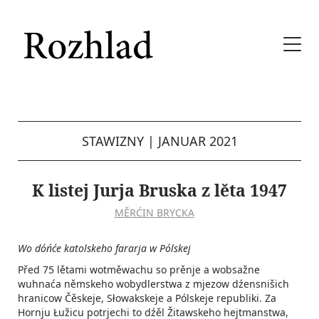
STAWIZNY
|
JANUAR 2021
K listej Jurja Bruska z lěta 1947
MĚRĆIN BRYCKA
Wo dóńće katolskeho fararja w Pólskej
Před 75 lětami wotměwachu so prěnje a wobsažne
wuhnaća němskeho wobydlerstwa z mjezow dźensnišich
hranicow Čěskeje, Słowakskeje a Pólskeje republiki. Za
Hornju Łužicu potrjechi to dźěl Žitawskeho hejtmanstwa,