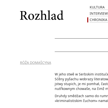
KULTURA
INTERVIEW
CHRONIKA
RÓŽA DOMAŠCYNA
W jeho stwě w Serbskim instituć
Sćěny pyšachu wobrazy literatow
jstwy stupich, je mi pomhał, čas
nutřkownym chowaše, na čimž ma 
Druhdy smědźach samo do rumno
»kriminalistiskim čuchom« namaka