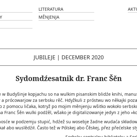
LITERATURA
AKT
Y
MĚNJENJA
JUBILEJE
|
DECEMBER 2020
Sydomdźesatnik dr. Franc Šěn
e w Budyšinje kopjachu so na wulkim pisanskim blidźe knihi, manu
 a prócowarjow za serbsku rěč. Hdyžkuli z próstwu wo někajki poz
to z pomocu ličaka, kotryž po mojim měnjenju wšitko wokoło serbsk
Franc Šěn wulki podźěl, wšako je digitalizowanje jedyn z jeho »k
sće w podzemju stupić, hdźež su wosebje žadne wudaća składowa
ł abo wuslědźił. Často tež w Pólskej abo Čěskej, přez přećelske sty
Serbsku centralnu biblioteku a Se