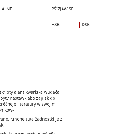
UALNE
PŚIZJAW SE
HSB
DSB
skripty a antikwariske wudaća.
abyty nastawk abo zapisk do
orěčneje literatury w swojim
onikow«.
ne. Mnohe tute žadnostki je z
ki.
rbski kulturny archiw měješe