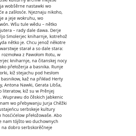
wja wobšěrne nastawki wo
e a zašłosće. Njeznaju nikoho,
rje a jeje wokruhu, wo
 wón. Wšu tule wědu – nětko
tera – rady dale dawa. Derje
ljo Smolerjec kniharnje, kotrehož
yda nětko je. Chcu jenož někotre
owarstwje starał a so dale stara:
a rozmołwa z Pawołom Rotu, w
jec kniharnje, na čitanskej nocy
ako přełožerja a basnika. Runje
orki, kiž stejachu pod hesłom
 basnikow, kaž na přikład Herty
y, Antona Nawki, Gerata Libša,
literatow, kiž su w Prěnjej
li. Wuprawu do čěskich Jabkenic
 nam wo přebywanju Jurja Chěžki
ustajeńcu serbskeje kultury
h hosćićelow přełožowaše. Abo
e nam tójšto wo duchownych
ž na dobro serbskorěčneje