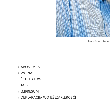
Franc Šěn Foto:
a
ABONEMENT
WÓ NAS
ŠĆIT DATOW
AGB
IMPRESUM
DEKLARACIJA WÓ BŹEZARIEROSĆI