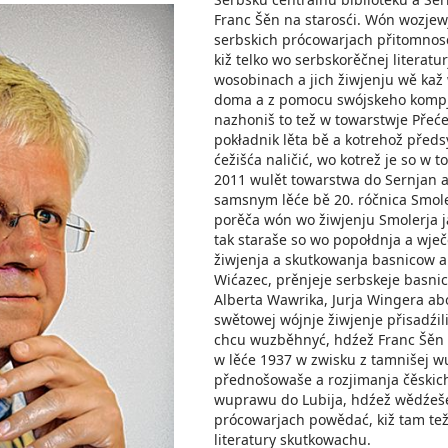
Franc Šěn na starosći. Wón wozje
serbskich prócowarjach přitomnosć
kiž telko wo serbskorěčnej literatu
wosobinach a jich žiwjenju wě kaž
doma a z pomocu swójskeho kompju
nazhoniš to tež w towarstwje Přeće
pokładnik lěta bě a kotrehož předs
ćežišća naličić, wo kotrež je so w t
2011 wulět towarstwa do Sernjan 
samsnym lěće bě 20. róčnica Smoler
porěča wón wo žiwjenju Smolerja j
tak staraše so wo popołdnja a wječ
žiwjenja a skutkowanja basnicow a
Wićazec, prěnjeje serbskeje basnic
Alberta Wawrika, Jurja Wingera abo 
swětowej wójnje žiwjenje přisadźi
chcu wuzběhnyć, hdźež Franc Šěn
w lěće 1937 w zwisku z tamnišej w
přednošowaše a rozjimanja čěskic
wuprawu do Lubija, hdźež wědźeš
prócowarjach powědać, kiž tam te
literatury skutkowachu.