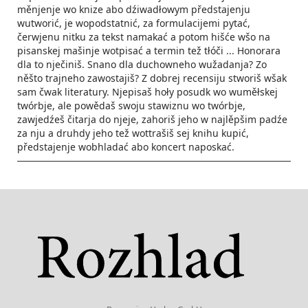
měnjenje wo knize abo dźiwadłowym předstajenju
wutworić, je wopodstatnić, za formulacijemi pytać,
čerwjenu nitku za tekst namakać a potom hišće wšo na
pisanskej mašinje wotpisać a termin tež tłóči ... Honorara
dla to nječiniš. Snano dla duchowneho wužadanja? Zo
něšto trajneho zawostajiš? Z dobrej recensiju stworiš wšak
sam čwak literatury. Njepisaš hoły posudk wo wuměłskej
twórbje, ale powědaš swoju stawiznu wo twórbje,
zawjedźeš čitarja do njeje, zahoriš jeho w najlěpšim padźe
za nju a druhdy jeho tež wottrašiš sej knihu kupić,
předstajenje wobhladać abo koncert naposkać.