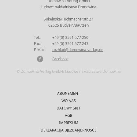
Domowina-Verlag GmbH
Ludowe nakładnistwo Domowina
Sukelnska/Tuchmacherstr. 27
02625 Budyšin/Bautzen
Tel.:
+49 (0) 3591 577 250
Fax:
+49 (0) 3591 577 243
E-Mail:
rozhlad@domowina-verlag.de
Facebook
© Domowina-Verlag GmbH/ Ludowe nakładnistwo Domowina
ABONEMENT
WO NAS
DATOWY ŠKIT
AGB
IMPRESUM
DEKLARACIJA BJEZBARJERNOSĆE