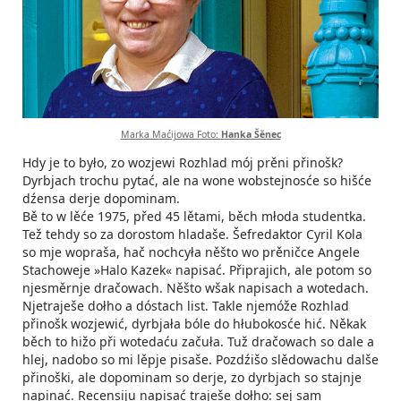
Marka Maćijowa Foto:
Hanka Šěnec
Hdy je to było, zo wozjewi Rozhlad mój prěni přinošk?
Dyrbjach trochu pytać, ale na wone wobstejnosće so hišće
dźensa derje dopominam.
Bě to w lěće 1975, před 45 lětami, běch młoda studentka.
Tež tehdy so za dorostom hladaše. Šefredaktor Cyril Kola
so mje wopraša, hač nochcyła něšto wo prěničce Angele
Stachoweje »Halo Kazek« napisać. Připrajich, ale potom so
njesměrnje dračowach. Něšto wšak napisach a wotedach.
Njetraješe dołho a dóstach list. Takle njemóže Rozhlad
přinošk wozjewić, dyrbjała bóle do hłubokosće hić. Někak
běch to hižo při wotedaću začuła. Tuž dračowach so dale a
hlej, nadobo so mi lěpje pisaše. Pozdźišo slědowachu dalše
přinoški, ale dopominam so derje, zo dyrbjach so stajnje
napinać. Recensiju napisać traješe dołho: sej sam