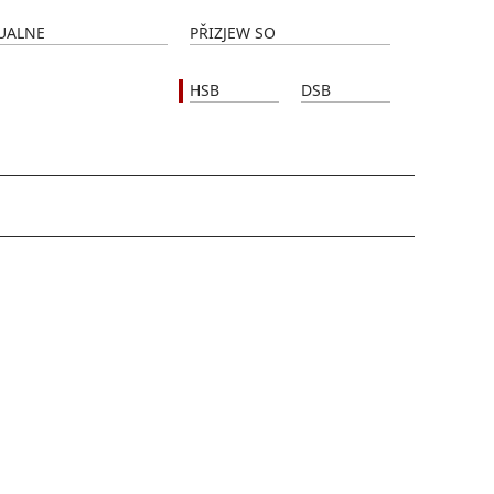
UALNE
PŘIZJEW SO
HSB
DSB