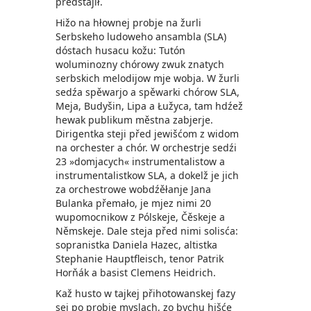
předstajił.
Hižo na hłownej probje na žurli
Serbskeho ludoweho ansambla (SLA)
dóstach husacu kožu: Tutón
woluminozny chórowy zwuk znatych
serbskich melodijow mje wobja. W žurli
sedźa spěwarjo a spěwarki chórow SLA,
Meja, Budyšin, Lipa a Łužyca, tam hdźež
hewak publikum městna zabjerje.
Dirigentka steji před jewišćom z widom
na orchester a chór. W orchestrje sedźi
23 »domjacych« instrumentalistow a
instrumentalistkow SLA, a dokelž je jich
za orchestrowe ­wobdźěłanje Jana
Bulanka přemało, je mjez nimi 20
wupomocnikow z Pólskeje, Čěskeje a
Němskeje. Dale steja před nimi solisća:
sopranistka Daniela Hazec, altistka
Stephanie Hauptfleisch, tenor Patrik
Horňák a basist Clemens Heidrich.
Kaž husto w tajkej přihotowanskej fazy
sej po probje myslach, zo bychu hišće