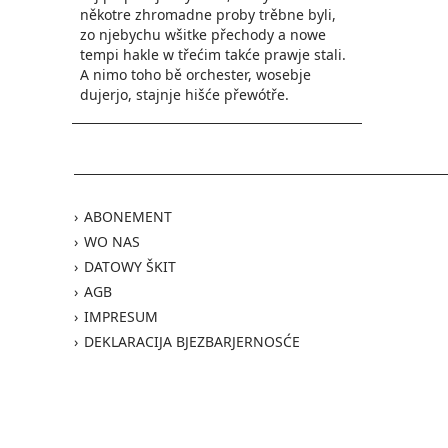
někotre zhromadne proby trěbne byli,
zo njebychu wšitke přechody a nowe
tempi hakle w třećim takće prawje stali.
A nimo toho bě orchester, wosebje
dujerjo, stajnje hišće přewótře.
ABONEMENT
WO NAS
DATOWY ŠKIT
AGB
IMPRESUM
DEKLARACIJA BJEZBARJERNOSĆE