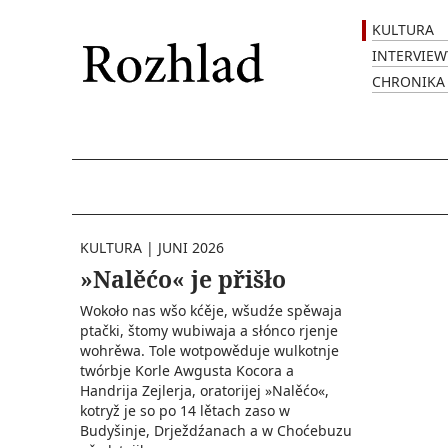
KULTURA
INTERVIEW
CHRONIKA
KULTURA
|
JUNI 2026
»Nalěćo« je přišło
Wokoło nas wšo kćěje, wšudźe spěwaja
ptački, štomy wubiwaja a słónco rjenje
wohrěwa. Tole wotpowěduje wulkotnje
twórbje Korle Awgusta Kocora a
Handrija Zejlerja, oratorijej »Nalěćo«,
kotryž je so po 14 lětach zaso w
Budyšinje, Drježdźanach a w Choćebuzu