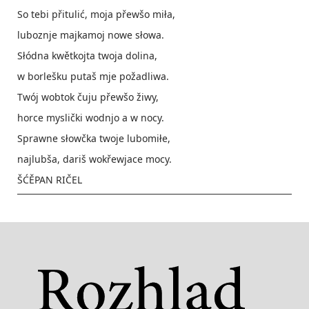
So tebi přitulić, moja přewšo miła,
luboznje majkamoj nowe słowa.
Słódna kwětkojta twoja dolina,
w borlešku putaš mje požadliwa.
Twój wobtok čuju přewšo žiwy,
horce myslički wodnjo a w nocy.
Sprawne słowčka twoje lubomiłe,
najlubša, dariš wokřewjace mocy.
ŠĆĚPAN RIČEL