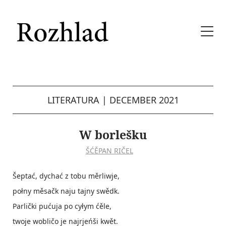
LITERATURA
|
DECEMBER 2021
W borlešku
ŠĆĚPAN RIČEL
Šeptać, dychać z tobu měrliwje,
połny měsačk naju tajny swědk.
Parlički pućuja po cyłym ćěle,
twoje wobličo je najrjeńši kwět.