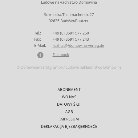
Ludowe nakładnistwo Domowina
Sukelnska/Tuchmacherstr. 27
02625 Budyšin/Bautzen
Tel.:
+49 (0) 3591 577 250
Fax:
+49 (0) 3591 577 243
E-Mail:
rozhlad@domowina-verlag.de
Facebook
© Domowina-Verlag GmbH/ Ludowe nakładnistwo Domowina
ABONEMENT
WO NAS
DATOWY ŠKIT
AGB
IMPRESUM
DEKLARACIJA BJEZBARJERNOSĆE