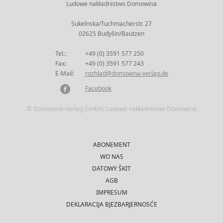
Ludowe nakładnistwo Domowina
Sukelnska/Tuchmacherstr. 27
02625 Budyšin/Bautzen
Tel.:
+49 (0) 3591 577 250
Fax:
+49 (0) 3591 577 243
E-Mail:
rozhlad@domowina-verlag.de
Facebook
© Domowina-Verlag GmbH/ Ludowe nakładnistwo Domowina
ABONEMENT
WO NAS
DATOWY ŠKIT
AGB
IMPRESUM
DEKLARACIJA BJEZBARJERNOSĆE