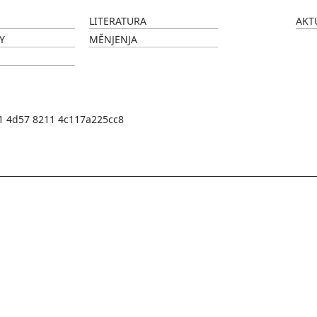
LITERATURA
AKT
Y
MĚNJENJA
1 4d57 8211 4c117a225cc8