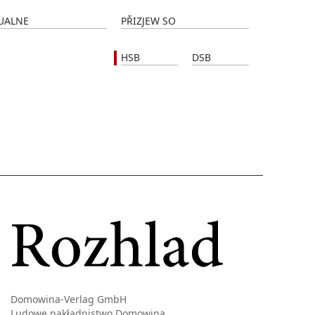
UALNE
PŘIZJEW SO
HSB
DSB
Domowina-Verlag GmbH
Ludowe nakładnistwo Domowina