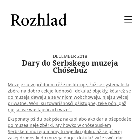
DECEMBER 2018
Dary do Serbskego muzeja
Chóśebuz
Muzeje su w prědnem rěźe institucije, źož se systematiski
zběra na dobro cełeje ludnosći, dokulaž objekty, kótarež se
do muzeja dawaju a se w njom wobchowaju, njejsu wěcej
priwatne. Wóni su towarišnosći pśistupne, teke pón, gaž
njejsu we wustajeńcach wiźeś.
Eksponaty pśidu pak pśez nakupi abo ako dar a pśepo­da­śe
do muzealneje zběrki. My howko w chóśebuskem
Serbskem muzeju mamy tu wjeliku glu­ku, až se pśecej
zasej drogostki do muzeja darje, dokulaž wiźe swój dar