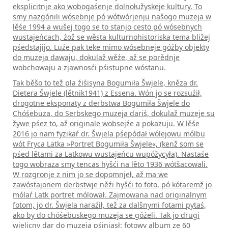
eksplicitnje ako wo­bo­gaśenje dolnołužyskeje kultury. To
smy nazgónili wósebnje pó wótwórjenju našogo muzeja w
lěśe 1994 a wušej togo se to stanjo cesto pó wósebnych
wustajeńcach, źož se wěsta kulturnohistoriska tema bližej
pśedstajijo. Luźe pak teke mimo wósebneje góźby objekty
do muzeja dawaju, dokulaž wěźe, až se porědnje
wobchowaju a zjawnosći pśistupne wóstanu.
Tak běšo to tež pla źiśisyna Bogumiła Šwjele, kněza dr.
Dietera Šwjele (lětnik1941) z Essena. Wón jo se rozsuźił,
drogotne eksponaty z derbstwa Bogumiła Šwjele do
Chóśebuza, do Serbskego muzeja dariś, dokulaž muzeje su
žywe pśez to, až originale wobsejźe a pokazuju. W lěśe
2016 jo nam fyzi­­kaŕ dr. Šwjela pśepódał wólejowu mólbu
wót Fryca Latka »Portret Bogumiła Šwjele«, (kenž som se
pśed lětami za Latkowu wustajeńcu wupóžycyła). Nastaśe
togo wobraza smy tencas hyšći na lěto 1936 wótšacowali.
W rozgronje z nim jo se dopomnjeł, až ma we
zawóstajonem derbstwje něźi hy­šći­­ to foto, pó kótaremž jo
mólaŕ Latk portret mólował. Zajmowana nad originalnym
fotom, jo dr. Šwjela naraźił, tež za dalšnymi fotami pytaś,
ako by do chóśebuskego muzeja se góźeli. Tak jo drugi
wjelicny dar do muzeja pśinjasł: fotowy album ze 60