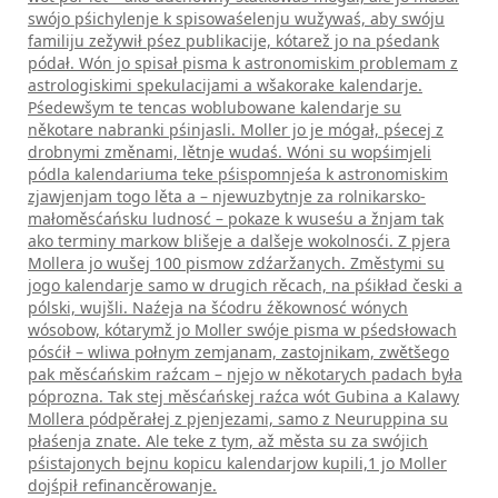
swójo pśichylenje k spisowaśelenju wužywaś, aby swóju
familiju zežywił pśez publikacije, kótarež jo na pśedank
pódał. Wón jo spisał pisma k astronomiskim problemam z
astrologiskimi spekulacijami a wšakorake kalendarje.
Pśedewšym te tencas woblubowane kalendarje su
někotare nabranki pśinjasli. Moller jo je mógał, pśecej z
drobnymi změnami, lětnje wudaś. Wóni su wopśimjeli
pódla kalendariuma teke pśispomnjeśa k astronomiskim
zjawjenjam togo lěta a – njewuzbytnje za rolnikarsko-
małoměsćańsku ludnosć – pokaze k wuseśu a žnjam tak
ako terminy markow blišeje a dalšeje wokolnosći. Z pjera
Mollera jo wušej 100 pismow zdźaržanych. Změstymi su
jogo kalendarje samo w drugich rěcach, na pśikład česki a
pólski, wujšli. Naźeja na šćodru źěkownosć wónych
wósobow, kótarymž jo Moller swóje pisma w pśedsłowach
pósćił – wliwa połnym zemjanam, zastojnikam, zwětšego
pak měsćańskim raźcam – njejo w někotarych padach była
póprozna. Tak stej měsćańskej raźca wót Gubina a Kalawy
Mollera pódpěrałej z pjenjezami, samo z Neuruppina su
płaśenja znate. Ale teke z tym, až města su za swójich
pśistajonych bejnu kopicu kalendarjow kupili,1 jo Moller
dojśpił refinancěrowanje.