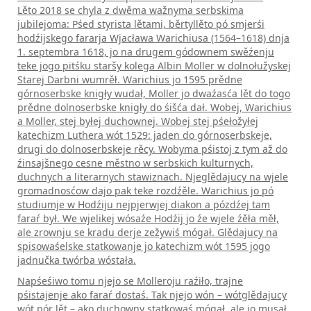
Lěto 2018 se chyla z dwěma wažnyma serbskima
jubilejoma: Pśed styrista lětami, běrtyllěto pó smjerśi
hodźijskego fararja Wjacława Warichiusa (1564–1618) dnja
1. septembra 1618, jo na drugem gódownem swěźenju
teke jogo pitśku staršy kolega Albin Moller w dolnołužyskej
Starej Darbni wumrěł. Warichius jo 1595 prědne
górnoserbske knigły wudał, Moller jo dwaźasća lět do togo
prědne dolnoserbske knigły do śišća dał. Wobej, Warichius
a Moller, stej byłej duchownej. Wobej stej pśełožyłej
katechizm Luthera wót 1529: jaden do górnoserbskeje,
drugi do dolnoserbskeje rěcy. Wobyma pśistoj z tym až do
źinsajšnego cesne městno w serbskich kulturnych,
duchnych a literarnych stawiznach. Njeglědajucy na wjele
gromadnosćow dajo pak teke rozdźěle. Warichius jo pó
studiumje w Hodźiju nejpjerwjej diakon a pózdźej tam
faraŕ był. We wjelikej wósaźe Hodźij jo źe wjele źěła měł,
ale zrownju se kradu derje zežywiś mógał. Glědajucy na
spisowaśelske statkowanje jo katechizm wót 1595 jogo
jadnučka twórba wóstała.
Napśeśiwo tomu njejo se Molleroju raźiło, trajne
pśistajenje ako faraŕ dostaś. Tak njejo wón – wótglědajucy
wót pór lět – ako duchowny statkowaś mógał, ale jo musał