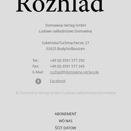
Domowina-Verlag GmbH
Ludowe nakładnistwo Domowina
Sukelnska/Tuchmacherstr. 27
02625 Budyšin/Bautzen
Tel.:
+49 (0) 3591 577 250
Fax:
+49 (0) 3591 577 243
E-Mail:
rozhlad@domowina-verlag.de
Facebook
© Domowina-Verlag GmbH/ Ludowe nakładnistwo Domowina
ABONEMENT
WÓ NAS
ŠĆIT DATOW