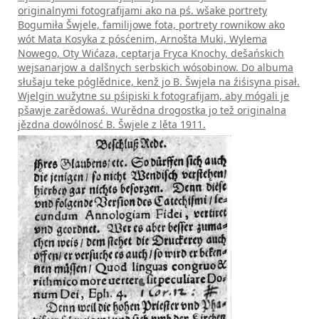
originalnymi fotografijami ako na pś. wšake portrety
Bogumiła Šwjele, familijowe fota, portrety rownikow ako
wót Mata Kosyka z pósćenim, Arnošta Muki, Wylema
Nowego, Oty Wićaza, ceptarja Fryca Knochy, dešańskich
wejsanarjow a dalšnych serbskich wósobinow. Do albuma
słušaju te­ke­ póglědnice, kenž jo B. Šwjela na źiśisyna pisał.
Wjelgin wužytne su pśipiski k fotografijam, aby mógali je
pšawje zarědowaś. Wurědna drogostka jo tež originalna
jězdna dowólnosć B. Šwjele z lěta 1911.
DECEMBER 2018