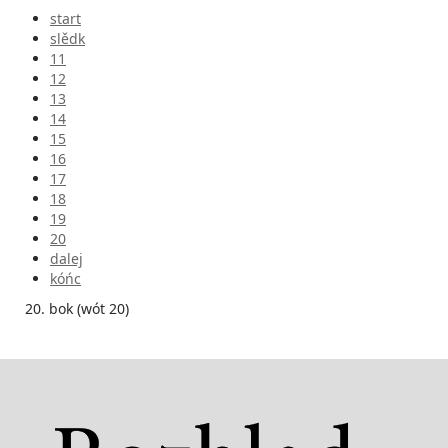
start
slědk
11
12
13
14
15
16
17
18
19
20
dalej
kóńc
20. bok (wót 20)