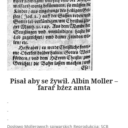
Pisał aby se žywił. Albin Moller –
faraŕ bźez amta
Dosłowo Mollerowych spiwarskich Reprodukcija: SCB