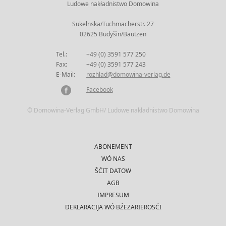
Ludowe nakładnistwo Domowina
Sukelnska/Tuchmacherstr. 27
02625 Budyšin/Bautzen
Tel.:
+49 (0) 3591 577 250
Fax:
+49 (0) 3591 577 243
E-Mail:
rozhlad@domowina-verlag.de
Facebook
© Domowina-Verlag GmbH/ Ludowe nakładnistwo Domowina
ABONEMENT
WÓ NAS
ŠĆIT DATOW
AGB
IMPRESUM
DEKLARACIJA WÓ BŹEZARIEROSĆI