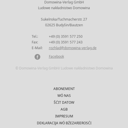
Domowina-Verlag GmbH
Ludowe nakładnistwo Domowina
Sukelnska/Tuchmacherstr. 27
02625 Budyšin/Bautzen
Tel.:
+49 (0) 3591 577 250
Fax:
+49 (0) 3591 577 243
E-Mail:
rozhlad@domowina-verlag.de
Facebook
© Domowina-Verlag GmbH/ Ludowe nakładnistwo Domowina
ABONEMENT
WÓ NAS
ŠĆIT DATOW
AGB
IMPRESUM
DEKLARACIJA WÓ BŹEZARIEROSĆI