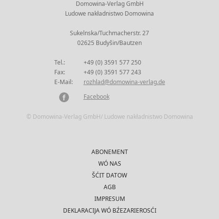
Domowina-Verlag GmbH
Ludowe nakładnistwo Domowina
Sukelnska/Tuchmacherstr. 27
02625 Budyšin/Bautzen
Tel.:
+49 (0) 3591 577 250
Fax:
+49 (0) 3591 577 243
E-Mail:
rozhlad@domowina-verlag.de
Facebook
© Domowina-Verlag GmbH/ Ludowe nakładnistwo Domowina
ABONEMENT
WÓ NAS
ŠĆIT DATOW
AGB
IMPRESUM
DEKLARACIJA WÓ BŹEZARIEROSĆI