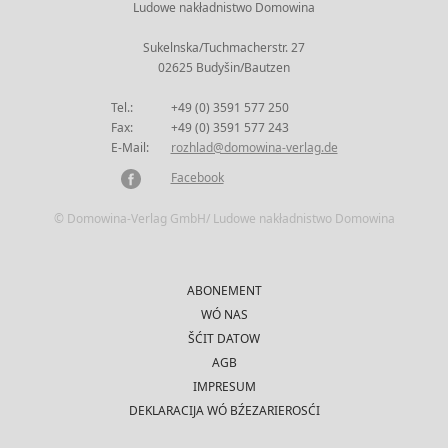
Ludowe nakładnistwo Domowina
Sukelnska/Tuchmacherstr. 27
02625 Budyšin/Bautzen
Tel.:
+49 (0) 3591 577 250
Fax:
+49 (0) 3591 577 243
E-Mail:
rozhlad@domowina-verlag.de
Facebook
© Domowina-Verlag GmbH/ Ludowe nakładnistwo Domowina
ABONEMENT
WÓ NAS
ŠĆIT DATOW
AGB
IMPRESUM
DEKLARACIJA WÓ BŹEZARIEROSĆI